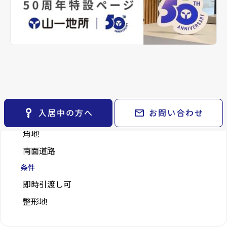
レンタルオフィス
keyboard_arrow_right
不動産に投資したい
keyboard_arrow_right
keyboard_arrow_right
退去される方へ
5分以内
CM紹介
keyboard_arrow_right
貸会議室
keyboard_arrow_right
※準備中 住まいのしおり（PDF）
10分以内
採用情報
keyboard_arrow_right
月極駐車場
open_in_new
15分以内
20分以内
こだわり条件
key_vertical
mail
入居中の方へ
お問い合わせ
位置
角地
南面道路
条件
即時引渡し可
整形地