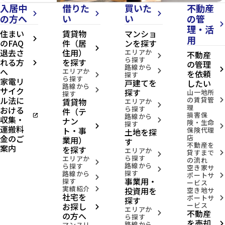
入居中
借りた
買いた
不動産
arrow_forward_ios
arrow_forward_ios
arrow_forward_ios
の方へ
い
い
の管
arrow_forward_ios
理・活
住まい
賃貸物
マンショ
用
arrow_forward_ios
のFAQ
件（居
ンを探す
arrow_forward_ios
退去さ
住用）
エリアか
不動産
arrow_forward_ios
ら探す
れる方
を探す
の管理
arrow_forward_ios
路線から
へ
arrow_forward_ios
エリアか
arrow_forward_ios
を依頼
探す
arrow_forward_ios
ら探す
家電リ
戸建てを
したい
路線から
サイク
arrow_forward_ios
探す
山一地所
探す
ル法に
の賃貸管
賃貸物
arrow_forward_ios
エリアか
arrow_forward_ios
理
おける
ら探す
件（テ
損害保
open_in_new
路線から
収集・
ナン
arrow_forward_ios
険・生命
探す
arrow_forward_ios
arrow_forward_ios
運搬料
ト・事
保険代理
土地を探
金のご
店
業用）
す
不動産を
案内
を探す
エリアか
貸すまで
arrow_forward_ios
arrow_forward_ios
ら探す
エリアか
の流れ
arrow_forward_ios
路線から
ら探す
空き家サ
arrow_forward_ios
探す
路線から
ポートサ
arrow_forward_ios
arrow_forward_ios
事業用・
探す
ービス
実績紹介
投資用を
arrow_forward_ios
空き地サ
社宅を
ポートサ
arrow_forward_ios
探す
お探し
ービス
arrow_forward_ios
エリアか
不動産
arrow_forward_ios
の方へ
ら探す
を売却
路線から
arrow_forward_ios
マンスリ