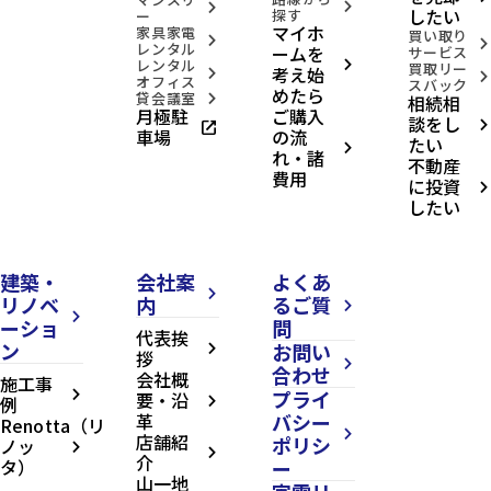
arrow_forward_ios
arrow_forward_ios
したい
探す
ー
マイホ
家具家電
買い取り
arrow_forward_ios
arrow_forward_ios
レンタル
ームを
サービス
レンタル
arrow_forward_ios
買取リー
考え始
arrow_forward_ios
arrow_forward_ios
オフィス
スバック
めたら
貸会議室
相続相
arrow_forward_ios
月極駐
ご購入
談をし
open_in_new
arrow_forward_ios
車場
の流
たい
arrow_forward_ios
れ・諸
不動産
費用
に投資
arrow_forward_ios
したい
建築・
会社案
よくあ
arrow_forward_ios
リノベ
内
るご質
arrow_forward_ios
arrow_forward_ios
ーショ
問
代表挨
ン
お問い
arrow_forward_ios
拶
arrow_forward_ios
合わせ
会社概
施工事
プライ
arrow_forward_ios
要・沿
例
arrow_forward_ios
革
バシー
Renotta（リ
arrow_forward_ios
店舗紹
ポリシ
ノッ
arrow_forward_ios
arrow_forward_ios
介
タ）
ー
山一地