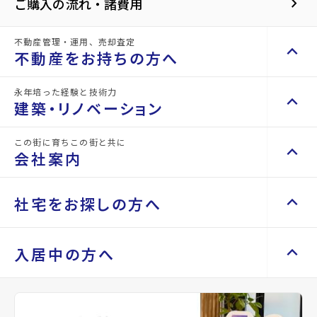
keyboard_arrow_right
ご購入の流れ・諸費用
相野谷
不動産管理・運用、売却査定
keyboard_arrow_up
不動産をお持ちの方へ
その他の条件
Another Conditions
永年培った経験と技術力
keyboard_arrow_up
keyboard_arrow_right
不動産をお持ちの方へ
建築・リノベーション
不動産の管理を依頼したい
keyboard_arrow_right
価格
この街に育ちこの街と共に
keyboard_arrow_up
keyboard_arrow_right
建築・リノベーション
山一地所の賃貸管理
keyboard_arrow_right
会社案内
損害保険・生命保険代理店
keyboard_arrow_right
〜
施工事例
keyboard_arrow_right
不動産を貸すまでの流れ
keyboard_arrow_right
Renotta（リノッタ）
空き家サポートサービス
keyboard_arrow_up
keyboard_arrow_right
keyboard_arrow_right
会社案内
keyboard_arrow_right
社宅をお探しの方へ
土地面積
空き地サポートサービス
keyboard_arrow_right
代表挨拶
keyboard_arrow_right
不動産を売却したい
keyboard_arrow_right
〜
会社概要・沿革
keyboard_arrow_up
keyboard_arrow_right
keyboard_arrow_right
社宅をお探しの方へ
入居中の方へ
買い取りサービス
keyboard_arrow_right
店舗紹介
keyboard_arrow_right
マンスリーマンション
keyboard_arrow_right
駅徒歩/バス停徒歩
買取リースバック
keyboard_arrow_right
山一地所と仙台
keyboard_arrow_right
家具家電レンタル
keyboard_arrow_right
keyboard_arrow_right
住まいのFAQ
相続相談をしたい
keyboard_arrow_right
指定しない
パーパス
keyboard_arrow_right