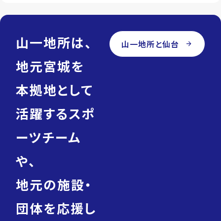
山一地所は、
山一地所と仙台
arrow_forward
地元宮城を
本拠地として
活躍するスポ
ーツチーム
や、
地元の施設・
団体を応援し