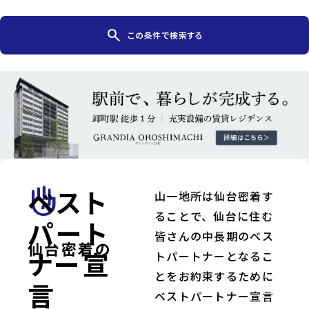
search
この条件で検索する
ベスト
front_hand
山一地所は仙台密着す
ることで、仙台に住む
パート
皆さんの中長期のベス
仙台密着の
ナー宣
トパートナーとなるこ
とをお約束するために
言
ベストパートナー宣言