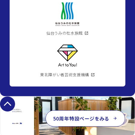
仙台うみの杜水族館
open_in_new
東北障がい者芸術支援機構
open_in_new
keyboard_arrow_up
50周年特設ページをみる
arrow_forward