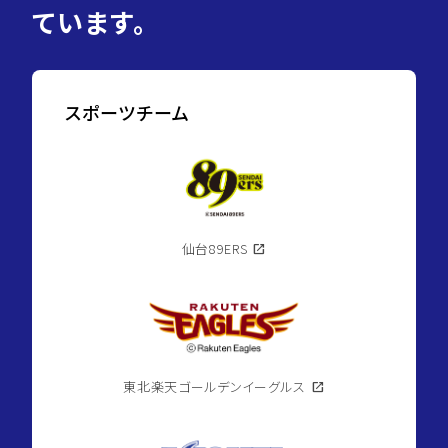
ています。
スポーツチーム
仙台89ERS
open_in_new
東北楽天ゴールデンイーグルス
open_in_new