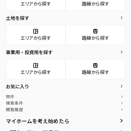
中山
エリアから探す
路線から探す
仙台市宮城野区
お気に入り
土地を探す
keyboard_arrow_right
物件
keyboard_arrow_right
鶴ケ谷
検索条件
keyboard_arrow_right
富谷市
space_dashboard
train
エリアから探す
路線から探す
閲覧履歴
keyboard_arrow_right
ひより台
keyboard_arrow_right
社宅をお探しの方へ
明石台
事業用・投資用を探す
keyboard_arrow_right
仙台市太白区
マンスリー
keyboard_arrow_right
space_dashboard
train
家具家電レンタル
keyboard_arrow_right
エリアから探す
路線から探す
三神峯
レンタルオフィス
keyboard_arrow_right
秋保町長袋
多賀城市
お気に入り
keyboard_arrow_right
貸会議室
keyboard_arrow_right
月極駐車場
open_in_new
物件
keyboard_arrow_right
八幡
検索条件
keyboard_arrow_right
加美郡色麻町
閲覧履歴
keyboard_arrow_right
keyboard_arrow_right
マイホームを考え始めたら
四竃
石巻市