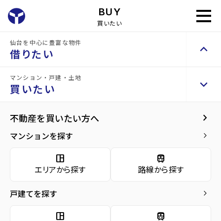
BUY
買いたい
home
仙台の売買物件
仙台を中心に豊富な物件
keyboard_arrow_up
借りたい
エリアから探す
space_dashboard
マンション・戸建・土地
keyboard_arrow_up
keyboard_arrow_right
賃貸検索（居住用）
Area Search
買いたい
物件を探す
keyboard_arrow_right
宮城県
仙台市泉区
keyboard_arrow_right
不動産を買いたい方へ
space_dashboard
train
エリアから探す
路線から探す
マンションを探す
keyboard_arrow_right
市名坂
歩坂町
space_dashboard
train
keyboard_arrow_right
賃貸検索（テナント・事業用）
山の寺
エリアから探す
路線から探す
南中山
物件を探す
keyboard_arrow_right
長命ケ丘
鶴が丘
戸建てを探す
keyboard_arrow_right
仙台市青葉区
space_dashboard
train
エリアから探す
路線から探す
space_dashboard
train