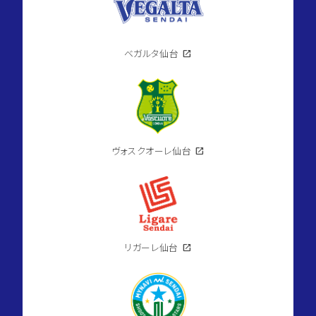
ベガルタ仙台
open_in_new
ヴォスクオーレ仙台
open_in_new
リガーレ仙台
open_in_new