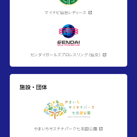
マイナビ仙台レディース
open_in_new
センダイガールズプロレスリング（仙女）
open_in_new
施設・団体
やまいちサステナパーク七北田公園
open_in_new