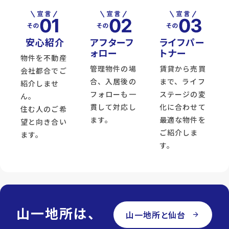
安心紹介
アフターフ
ライフパー
ォロー
トナー
物件を不動産
管理物件の場
賃貸から売買
会社都合でご
合、入居後の
まで、ライフ
紹介しませ
フォローも一
ステージの変
ん。
貫して対応し
化に合わせて
住む人のご希
ます。
最適な物件を
望と向き合い
ご紹介しま
ます。
す。
山一地所は、
山一地所と仙台
arrow_forward