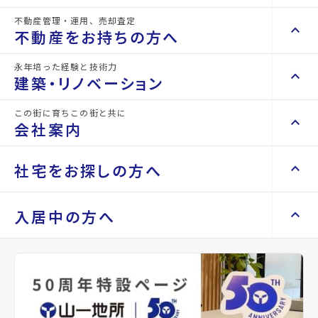
物件名
コーポ菅野Ⅱ
不動産管理・運用、売却査定
keyboard_arrow_right
keyboard_arrow_up
不動産を買いたい方へ
不動産をお持ちの方へ
所在地
宮城県多賀城市留ケ谷2丁目
keyboard_arrow_right
マンションを探す
永年培った経験と技術力
keyboard_arrow_right
keyboard_arrow_up
不動産をお持ちの方へ
アクセス
東北本線/塩釜駅 徒歩9分
建築・リノベーション
space_dashboard
train
多賀城市コミュニティバス バス停『留ヶ谷二
keyboard_arrow_right
不動産の管理を依頼したい
エリアから探す
路線から探す
丁目』から徒歩1分
この街に育ちこの街と共に
keyboard_arrow_right
keyboard_arrow_up
建築・リノベーション
会社案内
仙石線/下馬駅 徒歩14分
山一地所の賃貸管理
keyboard_arrow_right
keyboard_arrow_right
戸建てを探す
損害保険・生命保険代理店
location_on
keyboard_arrow_right
keyboard_arrow_right
施工事例
グーグルマップでみる
open_in_new
不動産を貸すまでの流れ
keyboard_arrow_right
keyboard_arrow_right
keyboard_arrow_up
会社案内
社宅をお探しの方へ
keyboard_arrow_right
Renotta（リノッタ）
space_dashboard
train
空き家サポートサービス
keyboard_arrow_right
種別
賃貸アパート
築年月
1988年04月
エリアから探す
路線から探す
空き地サポートサービス
keyboard_arrow_right
keyboard_arrow_right
代表挨拶
keyboard_arrow_right
keyboard_arrow_up
社宅をお探しの方へ
入居中の方へ
keyboard_arrow_right
不動産を売却したい
keyboard_arrow_right
会社概要・沿革
構造
木造
階建
地上2階
keyboard_arrow_right
土地を探す
keyboard_arrow_right
マンスリーマンション
keyboard_arrow_right
買い取りサービス
店舗紹介
keyboard_arrow_right
総戸数
6戸
管理
-
keyboard_arrow_right
住まいのFAQ
買取リースバック
space_dashboard
train
keyboard_arrow_right
keyboard_arrow_right
家具家電レンタル
keyboard_arrow_right
山一地所と仙台
エリアから探す
路線から探す
keyboard_arrow_right
相続相談をしたい
keyboard_arrow_right
退去される方へ
keyboard_arrow_right
レンタルオフィス
設備・条件
駐車場あり、プロパンガス、バス停徒歩3分
keyboard_arrow_right
パーパス
以内
keyboard_arrow_right
不動産に投資したい
keyboard_arrow_right
事業用・投資用を探す
※準備中 住まいのしおり（PDF）