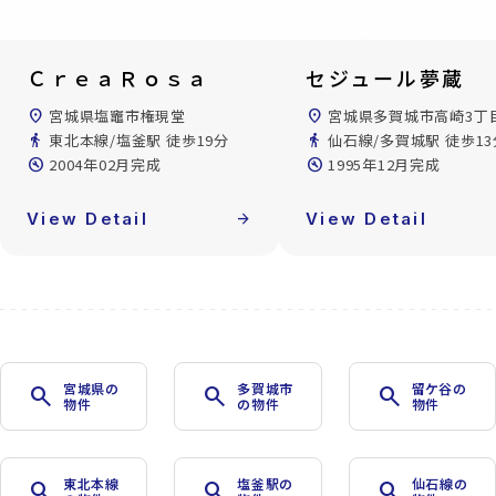
ＣｒｅａＲｏｓａ
セジュール夢蔵
location_on
宮城県塩竈市権現堂
location_on
宮城県多賀城市高崎3丁
directions_walk
東北本線/塩釜駅 徒歩19分
directions_walk
仙石線/多賀城駅 徒歩13
build_circle
2004年02月完成
build_circle
1995年12月完成
View Detail
arrow_forward
View Detail
宮城県の
多賀城市
留ケ谷の
search
search
search
物件
の物件
物件
東北本線
塩釜駅の
仙石線の
search
search
search