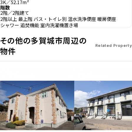
3K／52.17m²
階数
2階／2階建て
2階以上
最上階
バス・トイレ別
温水洗浄便座
暖房便座
シャワー
追焚機能
室内洗濯機置き場
その他の多賀城市周辺の
Related Property
物件