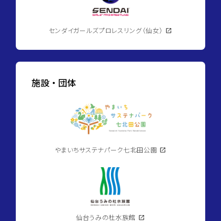
センダイガールズプロレスリング（仙女）
open_in_new
施設・団体
やまいちサステナパーク七北田公園
open_in_new
仙台うみの杜水族館
open_in_new