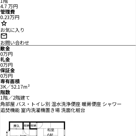
1階
4.7
万円
管理費
0.23万円
star
お気に入り
mail
お問い合わせ
敷金
0万円
礼金
0万円
保証金
0万円
専有面積
3K／52.17m²
階数
1階／2階建て
角部屋
バス・トイレ別
温水洗浄便座
暖房便座
シャワー
追焚機能
室内洗濯機置き場
洗面化粧台