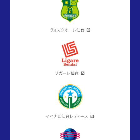
ヴォスクオーレ仙台
open_in_new
リガーレ仙台
open_in_new
マイナビ仙台レディース
open_in_new