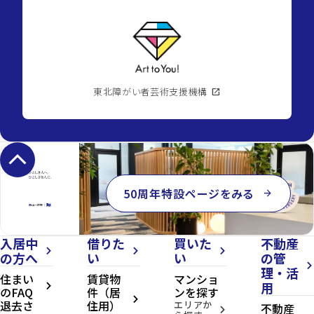
東北障がい者芸術支援機構
open_in_new
keyboard_arrow_up
50周年特設ページをみる
arrow_forward
入居中
借りた
買いた
不動産
arrow_forward_ios
arrow_forward_ios
arrow_forward_ios
の方へ
い
い
の管
arrow_forward_ios
理・活
住まい
賃貸物
マンショ
用
arrow_forward_ios
のFAQ
件（居
ンを探す
arrow_forward_ios
退去さ
住用）
エリアか
不動産
arrow_forward_ios