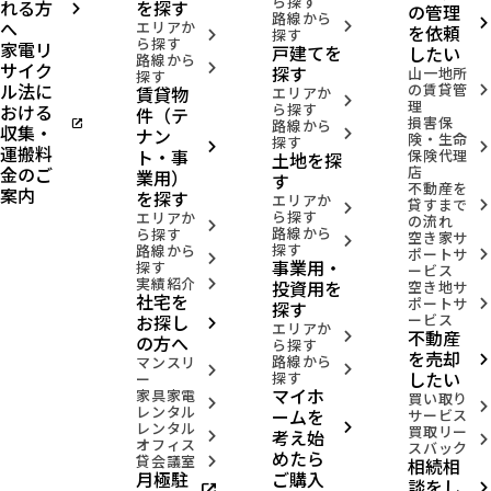
ら探す
れる方
を探す
の管理
arrow_forward_ios
路線から
へ
arrow_forward_ios
エリアか
arrow_forward_ios
を依頼
探す
arrow_forward_ios
ら探す
家電リ
戸建てを
したい
路線から
サイク
arrow_forward_ios
探す
山一地所
探す
ル法に
の賃貸管
賃貸物
arrow_forward_ios
エリアか
arrow_forward_ios
理
おける
ら探す
件（テ
損害保
open_in_new
路線から
収集・
ナン
arrow_forward_ios
険・生命
探す
arrow_forward_ios
arrow_forward_ios
運搬料
ト・事
保険代理
土地を探
金のご
店
業用）
す
不動産を
案内
を探す
エリアか
貸すまで
arrow_forward_ios
arrow_forward_ios
ら探す
エリアか
の流れ
arrow_forward_ios
路線から
ら探す
空き家サ
arrow_forward_ios
探す
路線から
ポートサ
arrow_forward_ios
arrow_forward_ios
事業用・
探す
ービス
実績紹介
投資用を
arrow_forward_ios
空き地サ
社宅を
ポートサ
arrow_forward_ios
探す
お探し
ービス
arrow_forward_ios
エリアか
不動産
arrow_forward_ios
の方へ
ら探す
を売却
路線から
arrow_forward_ios
マンスリ
arrow_forward_ios
arrow_forward_ios
したい
探す
ー
マイホ
家具家電
買い取り
arrow_forward_ios
arrow_forward_ios
レンタル
ームを
サービス
レンタル
arrow_forward_ios
買取リー
考え始
arrow_forward_ios
arrow_forward_ios
オフィス
スバック
めたら
貸会議室
相続相
arrow_forward_ios
月極駐
ご購入
談をし
open_in_new
arrow_forward_ios