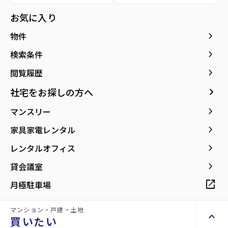
所在地
宮城県多賀城市留ケ谷2丁目
location_on
グーグルマップでみる
お気に入り
open_in_new
keyboard_arrow_right
物件
keyboard_arrow_right
検索条件
keyboard_arrow_right
閲覧履歴
keyboard_arrow_right
社宅をお探しの方へ
keyboard_arrow_right
マンスリー
keyboard_arrow_right
家具家電レンタル
keyboard_arrow_right
レンタルオフィス
keyboard_arrow_right
貸会議室
open_in_new
月極駐車場
詳細情報
details
マンション・戸建・土地
keyboard_arrow_up
買いたい