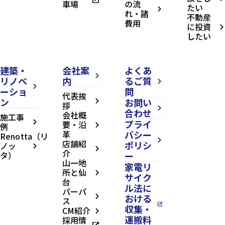
車場
の流
たい
arrow_forward_ios
れ・諸
不動産
費用
に投資
arrow_forward_ios
したい
建築・
会社案
よくあ
arrow_forward_ios
リノベ
内
るご質
arrow_forward_ios
arrow_forward_ios
ーショ
問
代表挨
ン
お問い
arrow_forward_ios
拶
arrow_forward_ios
合わせ
会社概
施工事
プライ
arrow_forward_ios
要・沿
例
arrow_forward_ios
革
バシー
Renotta（リ
arrow_forward_ios
店舗紹
ポリシ
ノッ
arrow_forward_ios
arrow_forward_ios
介
タ）
ー
山一地
家電リ
所と仙
arrow_forward_ios
サイク
台
ル法に
パーパ
おける
arrow_forward_ios
ス
open_in_new
収集・
CM紹介
arrow_forward_ios
運搬料
採用情