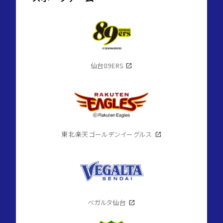
仙台89ERS
open_in_new
東北楽天ゴールデンイーグルス
open_in_new
ベガルタ仙台
open_in_new