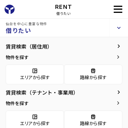
RENT
借りたい
仙台を中心に豊富な物件
コーポ菅野Ⅱ
keyboard_arrow_up
賃貸アパート
借りたい
keyboard_arrow_right
建物概要
keyboard_arrow_right
賃貸検索（居住用）
home
仙台の賃貸お部屋探し
多賀城市の賃貸
塩釜駅の賃貸
コーポ菅野Ⅱ
arrow_forward
建物概要
keyboard_arrow_right
物件を探す
コーポ菅野Ⅱ
arrow_forward
現在募集中の物件
space_dashboard
train
エリアから探す
路線から探す
arrow_forward
共用部
種別／構造
賃貸アパート／木造
keyboard_arrow_right
賃貸検索（テナント・事業用）
arrow_forward
地図・周辺環境
アクセス
東北本線/塩釜駅 徒歩9分
keyboard_arrow_right
物件を探す
多賀城市コミュニティバス バス停『留ヶ谷二
丁目』から徒歩1分
space_dashboard
train
仙石線/下馬駅 徒歩14分
エリアから探す
路線から探す