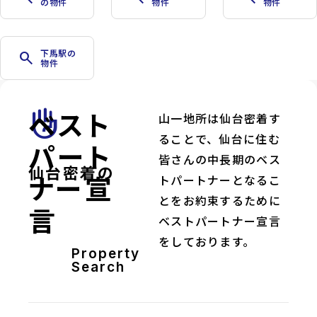
の物件
物件
物件
下馬駅の
search
物件
ベスト
front_hand
山一地所は仙台密着す
ることで、仙台に住む
パート
皆さんの中長期のベス
仙台密着の
ナー宣
トパートナーとなるこ
とをお約束するために
言
ベストパートナー宣言
をしております。
Property
Search