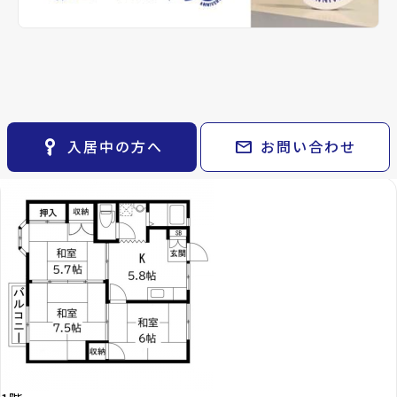
keyboard_arrow_right
貸会議室
keyboard_arrow_right
CM紹介
open_in_new
月極駐車場
備考
-
keyboard_arrow_right
space_dashboard
train
採用情報
エリアから探す
路線から探す
コーポ菅野Ⅱで現在募
keyboard_arrow_right
お気に入り
Properties For Rent
集中の物件
物件
keyboard_arrow_right
key_vertical
mail
入居中の方へ
お問い合わせ
検索条件
keyboard_arrow_right
閲覧履歴
keyboard_arrow_right
keyboard_arrow_right
マイホームを考え始めたら
keyboard_arrow_right
ご購入の流れ・諸費用