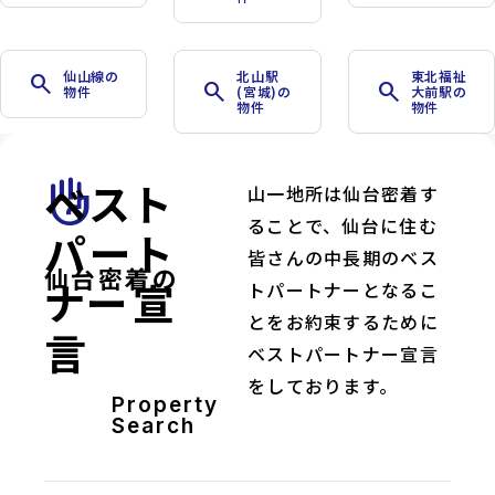
仙山線の
北山駅
東北福祉
search
search
search
物件
(宮城)の
大前駅の
物件
物件
ベスト
front_hand
山一地所は仙台密着す
ることで、仙台に住む
パート
皆さんの中長期のベス
仙台密着の
ナー宣
トパートナーとなるこ
とをお約束するために
言
ベストパートナー宣言
をしております。
Property
Search