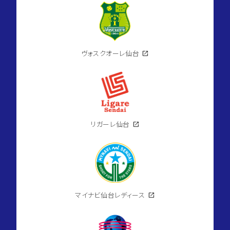
ヴォスクオーレ仙台
open_in_new
リガーレ仙台
open_in_new
マイナビ仙台レディース
open_in_new