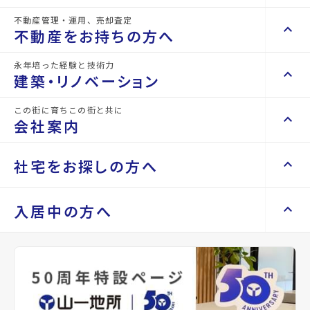
物件名
仙台中山団地1号棟
不動産管理・運用、売却査定
keyboard_arrow_right
keyboard_arrow_up
不動産を買いたい方へ
不動産をお持ちの方へ
所在地
宮城県仙台市青葉区中山8丁目
keyboard_arrow_right
マンションを探す
永年培った経験と技術力
keyboard_arrow_right
keyboard_arrow_up
不動産をお持ちの方へ
アクセス
仙台市営バス バス停『中山八丁目』から徒
建築・リノベーション
space_dashboard
歩7分
train
keyboard_arrow_right
不動産の管理を依頼したい
エリアから探す
路線から探す
仙山線/北山駅 徒歩28分
この街に育ちこの街と共に
keyboard_arrow_right
keyboard_arrow_up
建築・リノベーション
会社案内
仙山線/東北福祉大前駅 徒歩32分
山一地所の賃貸管理
keyboard_arrow_right
keyboard_arrow_right
戸建てを探す
損害保険・生命保険代理店
location_on
keyboard_arrow_right
keyboard_arrow_right
施工事例
グーグルマップでみる
open_in_new
不動産を貸すまでの流れ
keyboard_arrow_right
keyboard_arrow_right
keyboard_arrow_up
会社案内
社宅をお探しの方へ
keyboard_arrow_right
Renotta（リノッタ）
space_dashboard
train
空き家サポートサービス
keyboard_arrow_right
種別
賃貸マンション
築年月
1977年
エリアから探す
路線から探す
空き地サポートサービス
keyboard_arrow_right
keyboard_arrow_right
代表挨拶
10月
keyboard_arrow_right
keyboard_arrow_up
社宅をお探しの方へ
入居中の方へ
keyboard_arrow_right
不動産を売却したい
keyboard_arrow_right
会社概要・沿革
keyboard_arrow_right
土地を探す
構造
RC(鉄筋コンクリ
階建
地上5階
keyboard_arrow_right
マンスリーマンション
keyboard_arrow_right
買い取りサービス
店舗紹介
keyboard_arrow_right
ート)
keyboard_arrow_right
住まいのFAQ
買取リースバック
space_dashboard
train
keyboard_arrow_right
keyboard_arrow_right
家具家電レンタル
keyboard_arrow_right
山一地所と仙台
エリアから探す
路線から探す
keyboard_arrow_right
総戸数
30戸
管理
-
相続相談をしたい
keyboard_arrow_right
退去される方へ
keyboard_arrow_right
レンタルオフィス
keyboard_arrow_right
パーパス
keyboard_arrow_right
不動産に投資したい
keyboard_arrow_right
事業用・投資用を探す
※準備中 住まいのしおり（PDF）