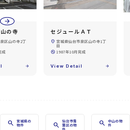
arrow_back
arrow_forward
ツ山の寺
セジュールＡＴ
泉区山の寺2丁
location_on
宮城県仙台市泉区山の寺1丁
目
完成
build_circle
1987年10月完成
l
arrow_forward
View Detail
arrow_forward
宮城県の
仙台市青
中山の物
search
search
search
物件
葉区の物
件
件