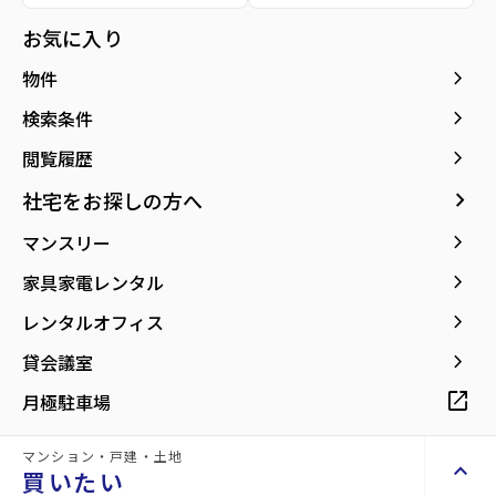
所在地
宮城県仙台市青葉区中山8丁目
location_on
グーグルマップでみる
お気に入り
open_in_new
keyboard_arrow_right
物件
keyboard_arrow_right
検索条件
keyboard_arrow_right
閲覧履歴
keyboard_arrow_right
社宅をお探しの方へ
keyboard_arrow_right
マンスリー
keyboard_arrow_right
家具家電レンタル
keyboard_arrow_right
レンタルオフィス
keyboard_arrow_right
貸会議室
open_in_new
月極駐車場
詳細情報
details
マンション・戸建・土地
keyboard_arrow_up
買いたい