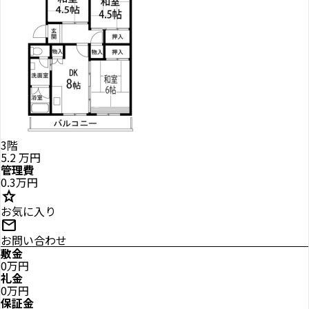
3階
5.2
万円
管理費
0.3万円
star
お気に入り
mail
お問い合わせ
敷金
0万円
礼金
0万円
保証金