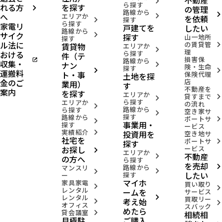
不動産
arrow_forward_ios
ら探す
れる方
を探す
の管理
arrow_forward_ios
路線から
へ
arrow_forward_ios
エリアか
arrow_forward_ios
を依頼
探す
arrow_forward_ios
ら探す
家電リ
戸建てを
したい
路線から
サイク
arrow_forward_ios
探す
山一地所
探す
ル法に
の賃貸管
賃貸物
arrow_forward_ios
エリアか
arrow_forward_ios
理
おける
ら探す
件（テ
損害保
open_in_new
路線から
収集・
ナン
arrow_forward_ios
険・生命
探す
arrow_forward_ios
arrow_forward_ios
運搬料
ト・事
保険代理
土地を探
金のご
店
業用）
す
不動産を
案内
を探す
エリアか
貸すまで
arrow_forward_ios
arrow_forward_ios
ら探す
エリアか
の流れ
arrow_forward_ios
路線から
ら探す
空き家サ
arrow_forward_ios
探す
路線から
ポートサ
arrow_forward_ios
arrow_forward_ios
事業用・
探す
ービス
実績紹介
投資用を
arrow_forward_ios
空き地サ
社宅を
ポートサ
arrow_forward_ios
探す
お探し
ービス
arrow_forward_ios
エリアか
不動産
arrow_forward_ios
の方へ
ら探す
を売却
路線から
arrow_forward_ios
マンスリ
arrow_forward_ios
arrow_forward_ios
したい
探す
ー
マイホ
家具家電
買い取り
arrow_forward_ios
arrow_forward_ios
レンタル
ームを
サービス
レンタル
arrow_forward_ios
買取リー
考え始
arrow_forward_ios
arrow_forward_ios
オフィス
スバック
めたら
貸会議室
相続相
arrow_forward_ios
月極駐
ご購入