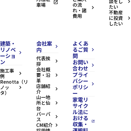
談をし
open_in_new
arrow_forward_ios
車場
の流
たい
arrow_forward_ios
れ・諸
不動産
費用
に投資
arrow_forward_ios
したい
建築・
会社案
よくあ
arrow_forward_ios
リノベ
内
るご質
arrow_forward_ios
arrow_forward_ios
ーショ
問
代表挨
ン
お問い
arrow_forward_ios
拶
arrow_forward_ios
合わせ
会社概
施工事
プライ
arrow_forward_ios
要・沿
例
arrow_forward_ios
革
バシー
Renotta（リ
arrow_forward_ios
店舗紹
ポリシ
ノッ
arrow_forward_ios
arrow_forward_ios
介
タ）
ー
山一地
家電リ
所と仙
arrow_forward_ios
サイク
台
ル法に
パーパ
おける
arrow_forward_ios
ス
open_in_new
収集・
CM紹介
arrow_forward_ios
運搬料
採用情