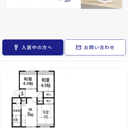
keyboard_arrow_right
貸会議室
設備・条件
駐車場あり、駐車場2台以上、ゴミ集積所、
keyboard_arrow_right
CM紹介
都市ガス
open_in_new
月極駐車場
keyboard_arrow_right
space_dashboard
train
採用情報
エリアから探す
路線から探す
備考
-
keyboard_arrow_right
お気に入り
仙台中山団地1号棟で
物件
keyboard_arrow_right
Properties For Rent
key_vertical
mail
入居中の方へ
お問い合わせ
現在募集中の物件
検索条件
keyboard_arrow_right
閲覧履歴
keyboard_arrow_right
keyboard_arrow_right
マイホームを考え始めたら
keyboard_arrow_right
ご購入の流れ・諸費用