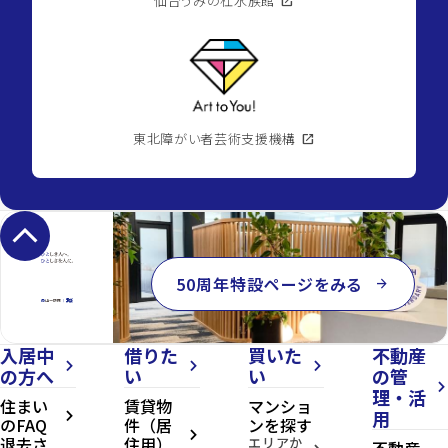
仙台うみの杜水族館
open_in_new
東北障がい者芸術支援機構
open_in_new
keyboard_arrow_up
50周年特設ページをみる
arrow_forward
入居中
借りた
買いた
不動産
arrow_forward_ios
arrow_forward_ios
arrow_forward_ios
の方へ
い
い
の管
arrow_forward_ios
理・活
住まい
賃貸物
マンショ
用
arrow_forward_ios
のFAQ
件（居
ンを探す
arrow_forward_ios
退去さ
住用）
エリアか