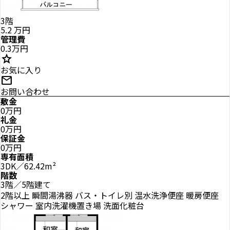
3階
5.2
万円
管理費
0.3万円
star
お気に入り
mail
お問い合わせ
敷金
0万円
礼金
0万円
保証金
0万円
専有面積
3DK／62.42m²
階数
3階／5階建て
2階以上
瞬間湯沸器
バス・トイレ別
温水洗浄便座
暖房便座
シャワー
室内洗濯機置き場
洗面化粧台