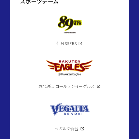
スポーツチーム
仙台89ERS
open_in_new
東北楽天ゴールデンイーグルス
open_in_new
ベガルタ仙台
open_in_new