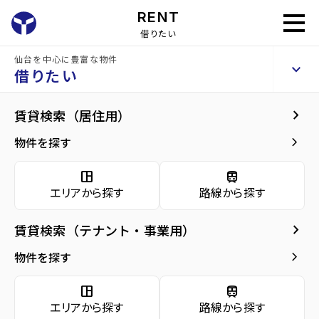
RENT
借りたい
仙台を中心に豊富な物件
仙台中山団地1号棟
keyboard_arrow_up
賃貸マンション
借りたい
keyboard_arrow_right
建物概要
keyboard_arrow_right
賃貸検索（居住用）
home
仙台の賃貸お部屋探し
仙台市青葉区の賃貸
仙台中山団地1号棟
arrow_forward
建物概要
keyboard_arrow_right
物件を探す
仙台中山団地1号棟
arrow_forward
現在募集中の物件
space_dashboard
train
エリアから探す
路線から探す
arrow_forward
共用部
種別／構造
賃貸マンション／RC(鉄筋コンクリート)
keyboard_arrow_right
賃貸検索（テナント・事業用）
arrow_forward
地図・周辺環境
アクセス
仙台市営バス バス停『中山八丁目』から徒
keyboard_arrow_right
物件を探す
歩7分
仙山線/北山駅 徒歩28分
space_dashboard
train
仙山線/東北福祉大前駅 徒歩32分
エリアから探す
路線から探す