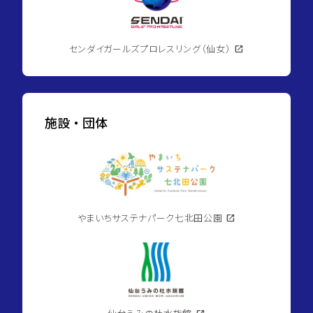
センダイガールズプロレスリング（仙女）
open_in_new
施設・団体
やまいちサステナパーク七北田公園
open_in_new