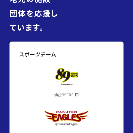
団体を応援し
ています。
スポーツチーム
仙台89ERS
open_in_new