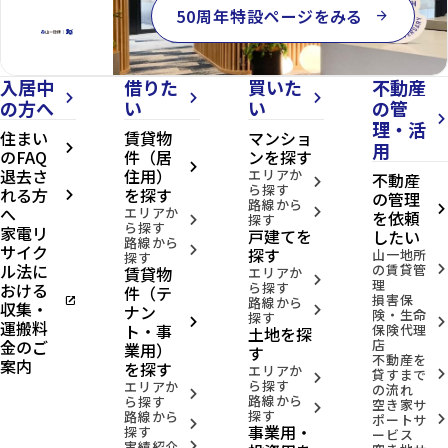
50周年特設ページをみる
arrow_forward
入居中
借りた
買いた
不動産
arrow_forward_ios
arrow_forward_ios
arrow_forward_ios
の方へ
い
い
の管
arrow_forward_ios
理・活
住まい
賃貸物
マンショ
用
arrow_forward_ios
のFAQ
件（居
ンを探す
arrow_forward_ios
退去さ
住用）
エリアか
不動産
arrow_forward_ios
ら探す
れる方
を探す
の管理
arrow_forward_ios
路線から
へ
arrow_forward_ios
エリアか
arrow_forward_ios
を依頼
探す
arrow_forward_ios
ら探す
家電リ
戸建てを
したい
路線から
サイク
arrow_forward_ios
探す
山一地所
探す
ル法に
の賃貸管
賃貸物
arrow_forward_ios
エリアか
arrow_forward_ios
理
おける
ら探す
件（テ
損害保
open_in_new
路線から
収集・
ナン
arrow_forward_ios
険・生命
探す
arrow_forward_ios
arrow_forward_ios
運搬料
ト・事
保険代理
土地を探
金のご
店
業用）
す
不動産を
案内
を探す
エリアか
貸すまで
arrow_forward_ios
arrow_forward_ios
ら探す
エリアか
の流れ
arrow_forward_ios
路線から
ら探す
空き家サ
arrow_forward_ios
探す
路線から
ポートサ
arrow_forward_ios
arrow_forward_ios
事業用・
探す
ービス
実績紹介
arrow_forward_ios