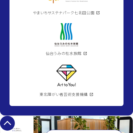
やまいちサステナパーク七北田公園
open_in_new
仙台うみの杜水族館
open_in_new
東北障がい者芸術支援機構
open_in_new
keyboard_arrow_up