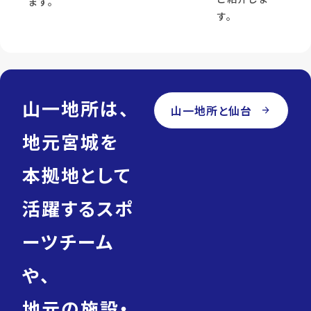
ます。
す。
山一地所は、
山一地所と仙台
arrow_forward
地元宮城を
本拠地として
活躍するスポ
ーツチーム
や、
地元の施設・