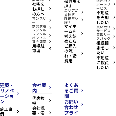
投資用を
空き地サ
社宅を
ポートサ
arrow_forward_ios
探す
お探し
ービス
arrow_forward_ios
エリアか
不動産
arrow_forward_ios
の方へ
ら探す
を売却
路線から
arrow_forward_ios
マンスリ
arrow_forward_ios
arrow_forward_ios
したい
探す
ー
マイホ
家具家電
買い取り
arrow_forward_ios
arrow_forward_ios
レンタル
ームを
サービス
レンタル
arrow_forward_ios
買取リー
考え始
arrow_forward_ios
arrow_forward_ios
オフィス
スバック
めたら
貸会議室
相続相
arrow_forward_ios
月極駐
ご購入
談をし
open_in_new
arrow_forward_ios
車場
の流
たい
arrow_forward_ios
れ・諸
不動産
費用
に投資
arrow_forward_ios
したい
建築・
会社案
よくあ
arrow_forward_ios
リノベ
内
るご質
arrow_forward_ios
arrow_forward_ios
ーショ
問
代表挨
ン
お問い
arrow_forward_ios
拶
arrow_forward_ios
合わせ
会社概
施工事
プライ
arrow_forward_ios
要・沿
例
arrow_forward_ios