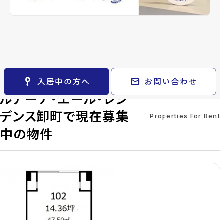
keyboard_arrow_right
貸会議室
keyboard_arrow_right
CM紹介
総戸数
-
管理
-
open_in_new
月極駐車場
keyboard_arrow_right
space_dashboard
train
採用情報
設備・条件
駐車場あり、駐車場2台以上、エレベータ
エリアから探す
路線から探す
ー、2沿線利用可、2駅利用可
keyboard_arrow_right
お気に入り
備考
-
物件
keyboard_arrow_right
key_vertical
mail
入居中の方へ
お問い合わせ
検索条件
keyboard_arrow_right
ルアーナ・エール・レジ
閲覧履歴
keyboard_arrow_right
デンス卸町で現在募集
keyboard_arrow_right
マイホームを考え始めたら
Properties For Rent
中の物件
keyboard_arrow_right
ご購入の流れ・諸費用