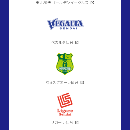
東北楽天ゴールデンイーグルス
open_in_new
ベガルタ仙台
open_in_new
ヴォスクオーレ仙台
open_in_new
リガーレ仙台
open_in_new