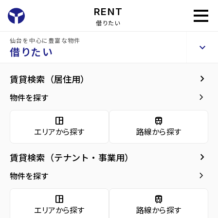
RENT
借りたい
仙台を中心に豊富な物件
keyboard_arrow_up
貸店舗・事務所
借りたい
ルアーナ・エール・レジデンス卸町
keyboard_arrow_right
賃貸検索（居住用）
keyboard_arrow_right
建物概要
keyboard_arrow_right
物件を探す
home
仙台のテナント賃貸
仙台市若林区のテナント賃貸
卸町駅宮城)の
arrow_forward
建物概要
ルアーナ・エール・レジデンス卸町
space_dashboard
train
arrow_forward
現在募集中の物件
エリアから探す
路線から探す
arrow_forward
共用部
keyboard_arrow_right
賃貸検索（テナント・事業用）
種別／構造
貸店舗・事務所／RC(鉄筋コンクリート)
arrow_forward
keyboard_arrow_right
物件を探す
地図・周辺環境
アクセス
仙台市地下鉄東西線/卸町駅 徒歩9分
仙石線/宮城野原駅 徒歩19分
space_dashboard
train
仙台市営 バス停『宮千代三丁目』から徒歩7
エリアから探す
路線から探す
分