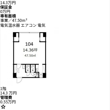
14.3万円
保証金
0万円
専有面積
事業／47.50m²
電気温水器
エアコン
電気
1階
14.3
万円
管理費
0.55万円
star