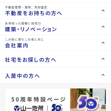
不動産管理・運用、売却査定
keyboard_arrow_right
keyboard_arrow_up
不動産を買いたい方へ
不動産をお持ちの方へ
物件名
ルアーナ・エール・レジデンス卸町
keyboard_arrow_right
マンションを探す
永年培った経験と技術力
keyboard_arrow_right
keyboard_arrow_up
不動産をお持ちの方へ
建築・リノベーション
所在地
宮城県仙台市若林区卸町1丁目
space_dashboard
train
keyboard_arrow_right
不動産の管理を依頼したい
エリアから探す
路線から探す
この街に育ちこの街と共に
アクセス
仙台市地下鉄東西線/卸町駅 徒歩9分
keyboard_arrow_right
keyboard_arrow_up
建築・リノベーション
会社案内
山一地所の賃貸管理
keyboard_arrow_right
仙石線/宮城野原駅 徒歩19分
keyboard_arrow_right
戸建てを探す
損害保険・生命保険代理店
keyboard_arrow_right
keyboard_arrow_right
施工事例
仙台市営 バス停『宮千代三丁目』から徒歩7
不動産を貸すまでの流れ
keyboard_arrow_right
keyboard_arrow_right
keyboard_arrow_up
会社案内
社宅をお探しの方へ
分
keyboard_arrow_right
Renotta（リノッタ）
space_dashboard
train
空き家サポートサービス
keyboard_arrow_right
location_on
グーグルマップでみる
open_in_new
エリアから探す
路線から探す
空き地サポートサービス
keyboard_arrow_right
keyboard_arrow_right
代表挨拶
keyboard_arrow_right
keyboard_arrow_up
社宅をお探しの方へ
入居中の方へ
keyboard_arrow_right
不動産を売却したい
keyboard_arrow_right
会社概要・沿革
種別
貸店舗・事務所
築年月
2024年
keyboard_arrow_right
土地を探す
02月
keyboard_arrow_right
マンスリーマンション
keyboard_arrow_right
買い取りサービス
店舗紹介
keyboard_arrow_right
keyboard_arrow_right
住まいのFAQ
買取リースバック
space_dashboard
train
keyboard_arrow_right
keyboard_arrow_right
家具家電レンタル
keyboard_arrow_right
山一地所と仙台
構造
RC(鉄筋コンクリ
階建
地上11階
エリアから探す
路線から探す
keyboard_arrow_right
相続相談をしたい
keyboard_arrow_right
退去される方へ
ート)
keyboard_arrow_right
レンタルオフィス
keyboard_arrow_right
パーパス
keyboard_arrow_right
不動産に投資したい
keyboard_arrow_right
事業用・投資用を探す
※準備中 住まいのしおり（PDF）