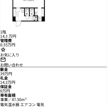
1階
14.3
万円
管理費
0.55万円
star
お気に入り
mail
お問い合わせ
敷金
39万円
礼金
14.3万円
保証金
0万円
専有面積
事業／47.50m²
電気温水器
エアコン
電気