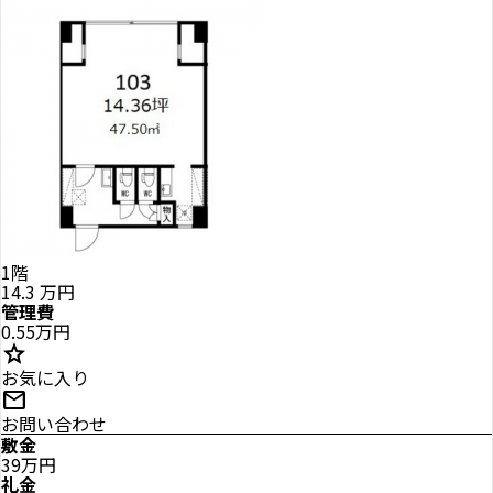
1階
14.3
万円
管理費
0.55万円
star
お気に入り
mail
お問い合わせ
敷金
39万円
礼金