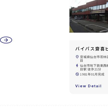
arrow_back
arrow_forward
バイパス齋喜ビル
卸町斎喜ビル
location_on
宮城県仙台市若林区卸町4丁
location_on
宮城県仙台市若林
目
目
directions_walk
仙台市地下鉄東西線/六丁の
directions_walk
仙台市地下鉄東西
目駅 徒歩21分
目駅 徒歩14分
build_circle
1981年01月完成
build_circle
1984年07月完成
View Detail
arrow_forward
View Detail