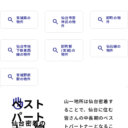
宮城県の
仙台市若
卸町の物
search
search
search
物件
林区の物
件
件
仙台市地
卸町駅
仙石線の
search
search
search
下鉄東西
(宮城)の
物件
線の物件
物件
宮城野原
search
駅の物件
ベスト
front_hand
山一地所は仙台密着す
ることで、仙台に住む
パート
皆さんの中長期のベス
仙台密着の
トパートナーとなるこ