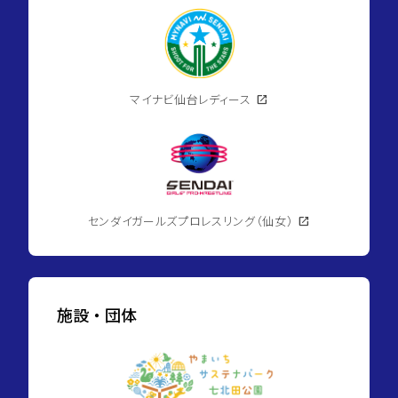
マイナビ仙台レディース
open_in_new
センダイガールズプロレスリング（仙女）
open_in_new
施設・団体