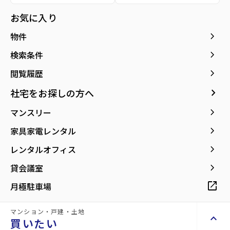
お気に入り
所在地
宮城県仙台市若林区卸町1丁目
location_on
グーグルマップでみる
open_in_new
keyboard_arrow_right
物件
keyboard_arrow_right
検索条件
keyboard_arrow_right
閲覧履歴
keyboard_arrow_right
社宅をお探しの方へ
keyboard_arrow_right
マンスリー
keyboard_arrow_right
家具家電レンタル
keyboard_arrow_right
レンタルオフィス
keyboard_arrow_right
貸会議室
open_in_new
月極駐車場
マンション・戸建・土地
keyboard_arrow_up
買いたい
詳細情報
details