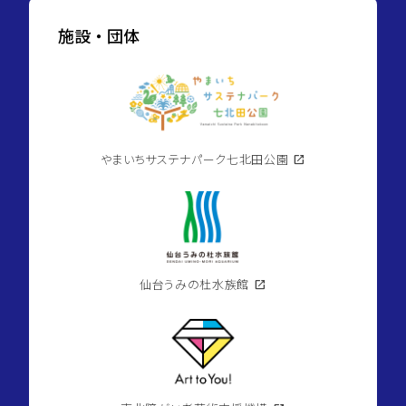
施設・団体
やまいちサステナパーク七北田公園
open_in_new
仙台うみの杜水族館
open_in_new