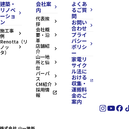
建築・
会社案
よくあ
arrow_forward_ios
リノベ
内
るご質
arrow_forward_ios
arrow_forward_ios
ーショ
問
代表挨
ン
お問い
arrow_forward_ios
拶
arrow_forward_ios
合わせ
会社概
施工事
プライ
arrow_forward_ios
要・沿
例
arrow_forward_ios
革
バシー
Renotta（リ
arrow_forward_ios
店舗紹
ポリシ
ノッ
arrow_forward_ios
arrow_forward_ios
介
タ）
ー
山一地
家電リ
所と仙
arrow_forward_ios
サイク
台
ル法に
パーパ
おける
arrow_forward_ios
ス
open_in_new
収集・
CM紹介
arrow_forward_ios
運搬料
採用情
open_in_new
報
金のご
案内
株式会社 山一地所