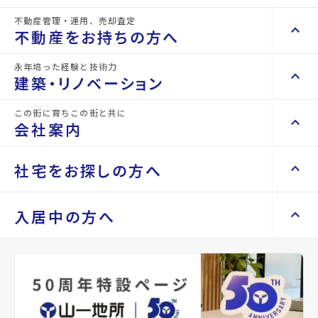
不動産管理・運用、売却査定
keyboard_arrow_right
keyboard_arrow_up
不動産を買いたい方へ
不動産をお持ちの方へ
構造
RC(鉄筋コンクリー
階建
地上6階
ト)
keyboard_arrow_right
マンションを探す
永年培った経験と技術力
keyboard_arrow_right
keyboard_arrow_up
不動産をお持ちの方へ
建築・リノベーション
総戸数
-
管理
-
space_dashboard
train
keyboard_arrow_right
不動産の管理を依頼したい
エリアから探す
路線から探す
この街に育ちこの街と共に
設備・条件
エレベーター、2沿線利用可、2駅利用可
keyboard_arrow_right
keyboard_arrow_up
建築・リノベーション
会社案内
山一地所の賃貸管理
keyboard_arrow_right
keyboard_arrow_right
戸建てを探す
損害保険・生命保険代理店
keyboard_arrow_right
keyboard_arrow_right
施工事例
備考
-
不動産を貸すまでの流れ
keyboard_arrow_right
keyboard_arrow_right
keyboard_arrow_up
会社案内
社宅をお探しの方へ
keyboard_arrow_right
Renotta（リノッタ）
space_dashboard
train
空き家サポートサービス
keyboard_arrow_right
エリアから探す
路線から探す
空き地サポートサービス
keyboard_arrow_right
keyboard_arrow_right
代表挨拶
イキビルで現在募集中
keyboard_arrow_right
keyboard_arrow_up
社宅をお探しの方へ
入居中の方へ
keyboard_arrow_right
不動産を売却したい
Properties For Rent
keyboard_arrow_right
会社概要・沿革
の物件
keyboard_arrow_right
土地を探す
keyboard_arrow_right
マンスリーマンション
keyboard_arrow_right
買い取りサービス
店舗紹介
keyboard_arrow_right
keyboard_arrow_right
住まいのFAQ
買取リースバック
space_dashboard
train
keyboard_arrow_right
keyboard_arrow_right
家具家電レンタル
keyboard_arrow_right
山一地所と仙台
エリアから探す
路線から探す
その他の仙台市青葉区周
keyboard_arrow_right
相続相談をしたい
keyboard_arrow_right
退去される方へ
keyboard_arrow_right
レンタルオフィス
keyboard_arrow_right
パーパス
Related Property
辺の物件
keyboard_arrow_right
不動産に投資したい
keyboard_arrow_right
事業用・投資用を探す
※準備中 住まいのしおり（PDF）