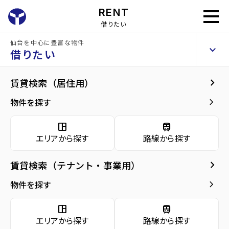
RENT
借りたい
仙台を中心に豊富な物件
イキビル
keyboard_arrow_up
貸事務所
借りたい
keyboard_arrow_right
建物概要
keyboard_arrow_right
賃貸検索（居住用）
home
仙台のテナント賃貸
仙台市青葉区のテナント賃貸
青葉通一番町駅
arrow_forward
建物概要
keyboard_arrow_right
物件を探す
イキビル
arrow_forward
現在募集中の物件
space_dashboard
train
エリアから探す
路線から探す
arrow_forward
共用部
種別／構造
貸事務所／RC(鉄筋コンクリート)
keyboard_arrow_right
賃貸検索（テナント・事業用）
arrow_forward
地図・周辺環境
アクセス
仙台市地下鉄東西線/青葉通一番町駅 徒歩5
keyboard_arrow_right
物件を探す
分
仙台市地下鉄南北線/仙台駅 徒歩10分
space_dashboard
train
仙石線/あおば通駅 徒歩10分
エリアから探す
路線から探す