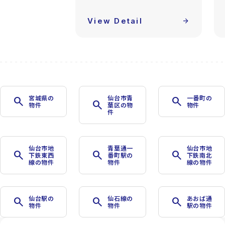
View Detail
arrow_forward
宮城県の
仙台市青
一番町の
search
search
search
物件
葉区の物
物件
件
仙台市地
青葉通一
仙台市地
search
search
search
下鉄東西
番町駅の
下鉄南北
線の物件
物件
線の物件
仙台駅の
仙石線の
あおば通
search
search
search
物件
物件
駅の物件