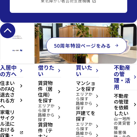
東北障がい者芸術支援機構
open_in_new
keyboard_arrow_up
50周年特設ページをみる
arrow_forward
入居中
借りた
買いた
不動産
arrow_forward_ios
arrow_forward_ios
arrow_forward_ios
の方へ
い
い
の管
arrow_forward_ios
理・活
住まい
賃貸物
マンショ
用
arrow_forward_ios
のFAQ
件（居
ンを探す
arrow_forward_ios
退去さ
住用）
エリアか
不動産
arrow_forward_ios
ら探す
れる方
を探す
の管理
arrow_forward_ios
路線から
へ
arrow_forward_ios
エリアか
arrow_forward_ios
を依頼
探す
arrow_forward_ios
ら探す
家電リ
戸建てを
したい
路線から
サイク
arrow_forward_ios
探す
山一地所
探す
ル法に
の賃貸管
賃貸物
arrow_forward_ios
エリアか
arrow_forward_ios
理
おける
ら探す
件（テ
損害保
open_in_new
路線から
収集・
ナン
arrow_forward_ios
険・生命