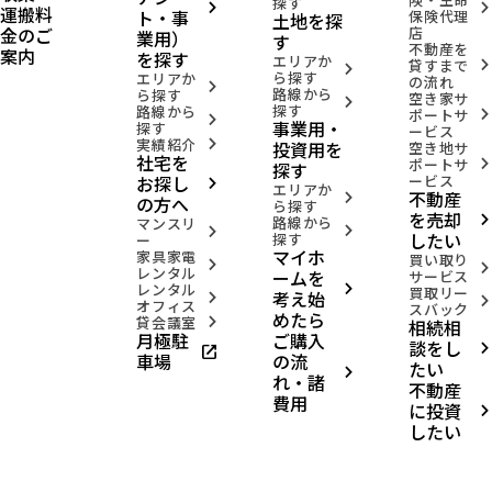
探す
arrow_forward_ios
arrow_forward_ios
運搬料
ト・事
保険代理
土地を探
金のご
店
業用）
す
不動産を
案内
を探す
エリアか
貸すまで
arrow_forward_ios
arrow_forward_ios
ら探す
エリアか
の流れ
arrow_forward_ios
路線から
ら探す
空き家サ
arrow_forward_ios
探す
路線から
ポートサ
arrow_forward_ios
arrow_forward_ios
事業用・
探す
ービス
実績紹介
投資用を
arrow_forward_ios
空き地サ
社宅を
ポートサ
arrow_forward_ios
探す
お探し
ービス
arrow_forward_ios
エリアか
不動産
arrow_forward_ios
の方へ
ら探す
を売却
路線から
arrow_forward_ios
マンスリ
arrow_forward_ios
arrow_forward_ios
したい
探す
ー
マイホ
家具家電
買い取り
arrow_forward_ios
arrow_forward_ios
レンタル
ームを
サービス
レンタル
arrow_forward_ios
買取リー
考え始
arrow_forward_ios
arrow_forward_ios
オフィス
スバック
めたら
貸会議室
相続相
arrow_forward_ios
月極駐
ご購入
談をし
open_in_new
arrow_forward_ios
車場
の流
たい
arrow_forward_ios
れ・諸
不動産
費用
に投資
arrow_forward_ios
したい