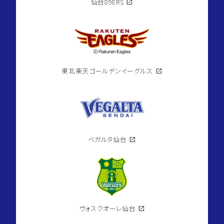
仙台89ERS
open_in_new
東北楽天ゴールデンイーグルス
open_in_new
ベガルタ仙台
open_in_new
ヴォスクオーレ仙台
open_in_new