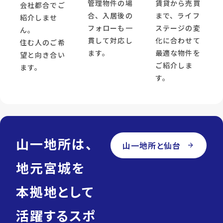
管理物件の場
賃貸から売買
会社都合でご
合、入居後の
まで、ライフ
紹介しませ
フォローも一
ステージの変
ん。
貫して対応し
化に合わせて
住む人のご希
ます。
最適な物件を
望と向き合い
ご紹介しま
ます。
す。
山一地所は、
山一地所と仙台
arrow_forward
地元宮城を
本拠地として
活躍するスポ