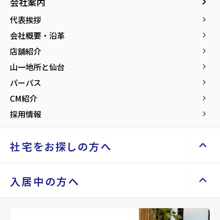
Renotta（リノッタ）
keyboard_arrow_right
CM紹介
keyboard_arrow_right
会社案内
エリアから探す
路線から探す
空き地サポートサービス
keyboard_arrow_right
お気に入り
代表挨拶
keyboard_arrow_right
不動産を売却したい
keyboard_arrow_right
各メディアにて放映中の山一地所のCMをご紹介し
土地を探す
keyboard_arrow_right
物件
keyboard_arrow_right
会社概要・沿革
keyboard_arrow_right
ます
買い取りサービス
keyboard_arrow_right
検索条件
keyboard_arrow_right
店舗紹介
keyboard_arrow_right
space_dashboard
train
買取リースバック
keyboard_arrow_right
video_camera_back
30秒「大切な言葉」篇
エリアから探す
路線から探す
閲覧履歴
keyboard_arrow_right
山一地所と仙台
keyboard_arrow_right
相続相談をしたい
keyboard_arrow_right
keyboard_arrow_right
社宅をお探しの方へ
パーパス
keyboard_arrow_right
事業用・投資用を探す
keyboard_arrow_right
不動産に投資したい
keyboard_arrow_right
CM紹介
keyboard_arrow_right
マンスリー
keyboard_arrow_right
space_dashboard
train
採用情報
keyboard_arrow_right
家具家電レンタル
keyboard_arrow_right
エリアから探す
路線から探す
レンタルオフィス
keyboard_arrow_right
keyboard_arrow_up
お気に入り
社宅をお探しの方へ
keyboard_arrow_right
貸会議室
keyboard_arrow_right
月極駐車場
open_in_new
物件
keyboard_arrow_right
検索条件
keyboard_arrow_right
keyboard_arrow_up
keyboard_arrow_right
社宅をお探しの方へ
入居中の方へ
閲覧履歴
keyboard_arrow_right
マンスリーマンション
keyboard_arrow_right
keyboard_arrow_right
マイホームを考え始めたら
家具家電レンタル
keyboard_arrow_right
keyboard_arrow_right
住まいのFAQ
video_camera_back
15秒「大切な言葉」篇