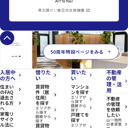
東北障がい者芸術支援機構
open_in_new
keyboard_arrow_up
50周年特設ページをみる
arrow_forward
入居中
借りた
買いた
不動産
arrow_forward_ios
arrow_forward_ios
arrow_forward_ios
の方へ
い
い
の管
arrow_forward_ios
理・活
住まい
賃貸物
マンショ
用
arrow_forward_ios
のFAQ
件（居
ンを探す
arrow_forward_ios
退去さ
住用）
エリアか
不動産
arrow_forward_ios
ら探す
れる方
を探す
の管理
arrow_forward_ios
路線から
へ
arrow_forward_ios
エリアか
arrow_forward_ios
を依頼
探す
arrow_forward_ios
ら探す
家電リ
戸建てを
したい
路線から
サイク
arrow_forward_ios
探す
山一地所
探す
ル法に
の賃貸管
賃貸物
arrow_forward_ios
エリアか
arrow_forward_ios