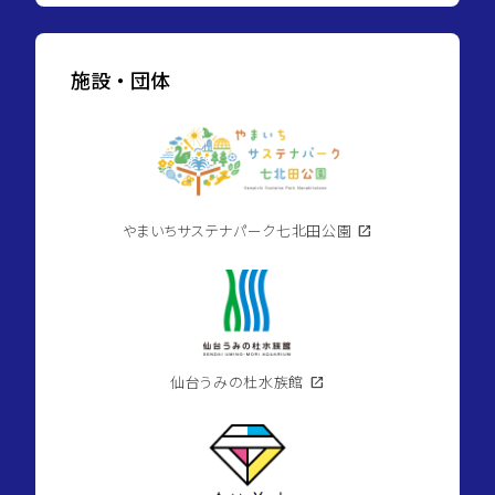
施設・団体
やまいちサステナパーク七北田公園
open_in_new
仙台うみの杜水族館
open_in_new