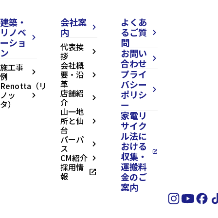
建築・
会社案
よくあ
arrow_forward_ios
リノベ
内
るご質
arrow_forward_ios
arrow_forward_ios
ーショ
問
代表挨
ン
お問い
arrow_forward_ios
拶
arrow_forward_ios
合わせ
会社概
施工事
プライ
arrow_forward_ios
要・沿
例
arrow_forward_ios
革
バシー
Renotta（リ
arrow_forward_ios
店舗紹
ポリシ
ノッ
arrow_forward_ios
arrow_forward_ios
介
タ）
ー
山一地
家電リ
所と仙
arrow_forward_ios
サイク
台
ル法に
パーパ
おける
arrow_forward_ios
ス
open_in_new
収集・
CM紹介
arrow_forward_ios
運搬料
採用情
open_in_new
報
金のご
案内