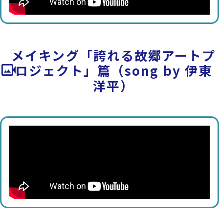
メイキング「誇れる故郷アートプ
video_camera_back
ロジェクト」篇（song by 伊東
洋平）