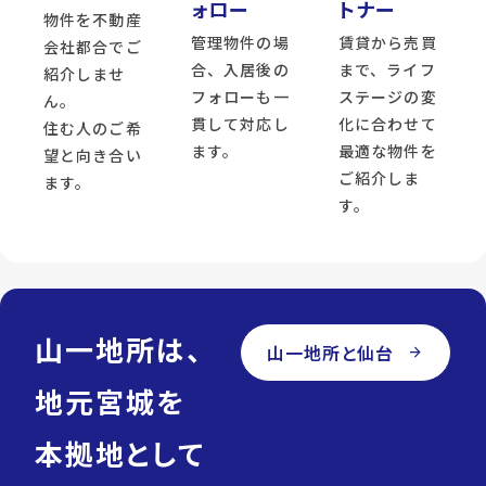
ォロー
トナー
物件を不動産
管理物件の場
賃貸から売買
会社都合でご
合、入居後の
まで、ライフ
紹介しませ
フォローも一
ステージの変
ん。
貫して対応し
化に合わせて
住む人のご希
ます。
最適な物件を
望と向き合い
ご紹介しま
ます。
す。
山一地所は、
山一地所と仙台
arrow_forward
地元宮城を
本拠地として