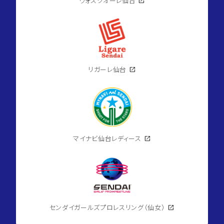
ヴォスクオーレ仙台
open_in_new
リガーレ仙台
open_in_new
マイナビ仙台レディース
open_in_new
センダイガールズプロレスリング（仙女）
open_in_new