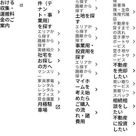
理
おける
ら探す
件（テ
損害保
open_in_new
路線から
収集・
ナン
arrow_forward_ios
険・生命
探す
arrow_forward_ios
arrow_forward_ios
運搬料
ト・事
保険代理
土地を探
金のご
店
業用）
す
不動産を
案内
を探す
エリアか
貸すまで
arrow_forward_ios
arrow_forward_ios
ら探す
エリアか
の流れ
arrow_forward_ios
路線から
ら探す
空き家サ
arrow_forward_ios
探す
路線から
ポートサ
arrow_forward_ios
arrow_forward_ios
事業用・
探す
ービス
実績紹介
投資用を
arrow_forward_ios
空き地サ
社宅を
ポートサ
arrow_forward_ios
探す
お探し
ービス
arrow_forward_ios
エリアか
不動産
arrow_forward_ios
の方へ
ら探す
を売却
路線から
arrow_forward_ios
マンスリ
arrow_forward_ios
arrow_forward_ios
したい
探す
ー
マイホ
家具家電
買い取り
arrow_forward_ios
arrow_forward_ios
レンタル
ームを
サービス
レンタル
arrow_forward_ios
買取リー
考え始
arrow_forward_ios
arrow_forward_ios
オフィス
スバック
めたら
貸会議室
相続相
arrow_forward_ios
月極駐
ご購入
談をし
open_in_new
arrow_forward_ios
車場
の流
たい
arrow_forward_ios
れ・諸
不動産
費用
に投資
arrow_forward_ios
したい