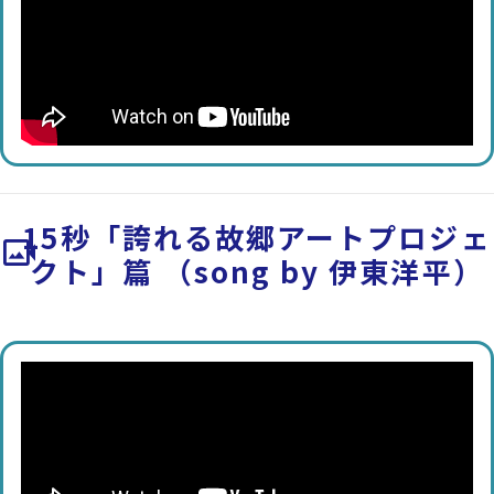
15秒「誇れる故郷アートプロジェ
video_camera_back
クト」篇 （song by 伊東洋平）