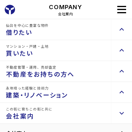
COMPANY
会社案内
仙台を中心に豊富な物件
keyboard_arrow_up
山
借りたい
会
一
代
社
店
パ
採
地
CM
COMPANY
表
概
舗
ー
用
open_in_new
所
紹
arrow_forward
会社案内
会社案内
挨
要・
紹
パ
情
と
介
マンション・戸建・土地
keyboard_arrow_up
拶
沿
介
ス
報
keyboard_arrow_right
賃貸検索（居住用）
仙
買いたい
革
台
物件を探す
keyboard_arrow_right
不動産管理・運用、売却査定
keyboard_arrow_up
home
keyboard_arrow_right
不動産を買いたい方へ
会社案内
CM紹介
不動産をお持ちの方へ
space_dashboard
train
エリアから探す
路線から探す
マンションを探す
keyboard_arrow_right
永年培った経験と技術力
keyboard_arrow_up
keyboard_arrow_right
不動産をお持ちの方へ
建築・リノベーション
space_dashboard
train
keyboard_arrow_right
賃貸検索（テナント・事業用）
エリアから探す
路線から探す
不動産の管理を依頼したい
keyboard_arrow_right
物件を探す
keyboard_arrow_right
TV CM
この街に育ちこの街と共に
keyboard_arrow_up
keyboard_arrow_right
建築・リノベーション
山一地所の賃貸管理
keyboard_arrow_right
会社案内
戸建てを探す
keyboard_arrow_right
損害保険・生命保険代理店
space_dashboard
train
keyboard_arrow_right
施工事例
keyboard_arrow_right
不動産を貸すまでの流れ
エリアから探す
路線から探す
keyboard_arrow_right
space_dashboard
train
空き家サポートサービス
keyboard_arrow_right