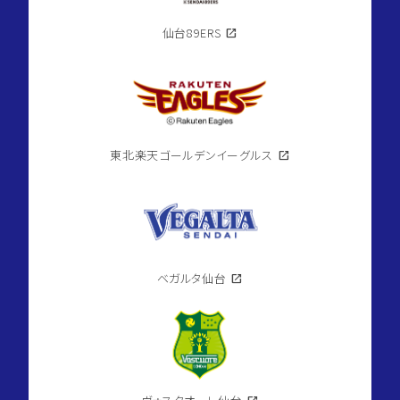
仙台89ERS
open_in_new
東北楽天ゴールデンイーグルス
open_in_new
ベガルタ仙台
open_in_new