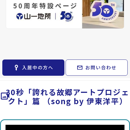
keyboard_arrow_right
ご購入の流れ・諸費用
レンタルオフィス
keyboard_arrow_right
keyboard_arrow_right
退去される方へ
貸会議室
keyboard_arrow_right
※準備中 住まいのしおり（PDF）
月極駐車場
open_in_new
key_vertical
mail
入居中の方へ
お問い合わせ
30秒「誇れる故郷アートプロジェ
video_camera_back
クト」篇 （song by 伊東洋平）