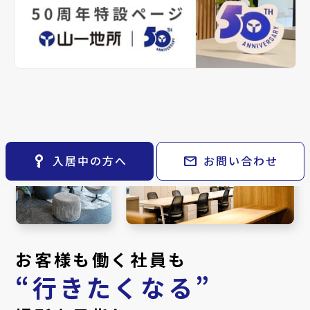
keyboard_arrow_right
ご購入の流れ・諸費用
レンタルオフィス
keyboard_arrow_right
keyboard_arrow_right
退去される方へ
貸会議室
keyboard_arrow_right
※準備中 住まいのしおり（PDF）
月極駐車場
open_in_new
key_vertical
mail
入居中の方へ
お問い合わせ
お客様も働く社員も
“行きたくなる”