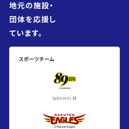
地元の施設・
団体を応援し
ています。
スポーツチーム
仙台89ERS
open_in_new