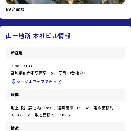
EV充電器
山一地所 本社ビル情報
所在地
〒981-3133
宮城県仙台市泉区泉中央ニ丁目13番地の3
location_on
open_in_new
グーグルマップでみる
規模
地上5階（高さ約23ｍ）、建築面積687.03㎡、延床面積約
3,002.03㎡、敷地面積2,127.05㎡
構造