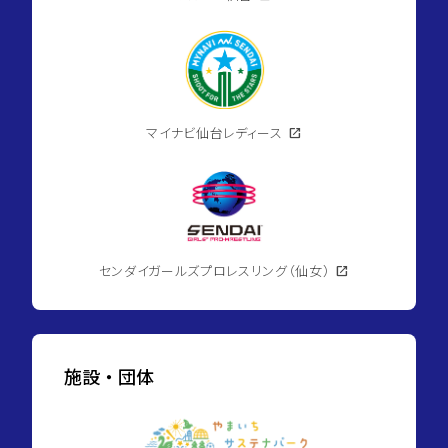
マイナビ仙台レディース
open_in_new
センダイガールズプロレスリング（仙女）
open_in_new
施設・団体