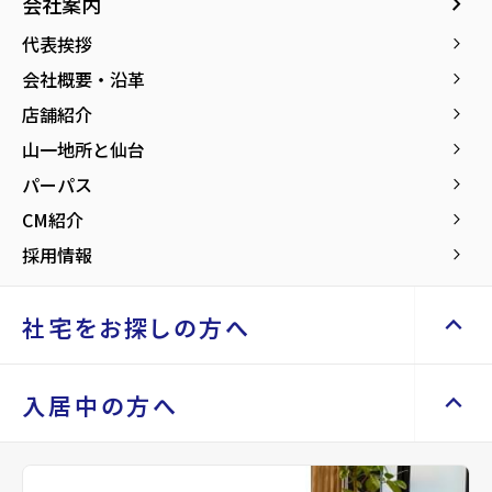
Renotta（リノッタ）
keyboard_arrow_right
keyboard_arrow_right
会社案内
エリアから探す
路線から探す
空き地サポートサービス
keyboard_arrow_right
お気に入り
代表挨拶
keyboard_arrow_right
不動産を売却したい
keyboard_arrow_right
土地を探す
keyboard_arrow_right
物件
keyboard_arrow_right
会社概要・沿革
keyboard_arrow_right
NEXT HOME
買い取りサービス
keyboard_arrow_right
検索条件
keyboard_arrow_right
店舗紹介
keyboard_arrow_right
space_dashboard
train
買取リースバック
keyboard_arrow_right
エリアから探す
路線から探す
閲覧履歴
keyboard_arrow_right
山一地所と仙台
keyboard_arrow_right
相続相談をしたい
keyboard_arrow_right
keyboard_arrow_right
社宅をお探しの方へ
パーパス
keyboard_arrow_right
山一地所 本社ビル
事業用・投資用を探す
keyboard_arrow_right
不動産に投資したい
keyboard_arrow_right
CM紹介
keyboard_arrow_right
マンスリー
keyboard_arrow_right
space_dashboard
train
2024年秋、泉中央に完成した「山ー地所本社ビ
採用情報
keyboard_arrow_right
家具家電レンタル
keyboard_arrow_right
エリアから探す
路線から探す
ル」。 お客様も働く社員も “行きたくなる” 場所
レンタルオフィス
keyboard_arrow_right
keyboard_arrow_up
お気に入り
社宅をお探しの方へ
keyboard_arrow_right
を目指し、細部までこだわりを詰め込んだ建物で
貸会議室
keyboard_arrow_right
月極駐車場
open_in_new
す。
物件
keyboard_arrow_right
検索条件
keyboard_arrow_right
keyboard_arrow_up
keyboard_arrow_right
社宅をお探しの方へ
入居中の方へ
50年のその先へと向かう私たちの「NEXT
閲覧履歴
keyboard_arrow_right
マンスリーマンション
HOME」をご案内します。
keyboard_arrow_right
keyboard_arrow_right
マイホームを考え始めたら
家具家電レンタル
keyboard_arrow_right
keyboard_arrow_right
住まいのFAQ