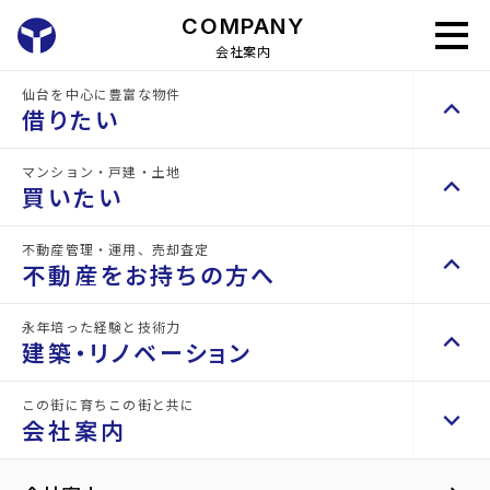
COMPANY
会社案内
仙台を中心に豊富な物件
keyboard_arrow_up
山
借りたい
会
一
代
社
店
パ
採
地
CM
COMPANY
表
概
舗
ー
用
open_in_new
所
紹
arrow_forward
会社案内
会社案内
挨
要・
紹
パ
情
と
介
マンション・戸建・土地
keyboard_arrow_up
拶
沿
介
ス
報
keyboard_arrow_right
賃貸検索（居住用）
仙
買いたい
革
台
物件を探す
keyboard_arrow_right
不動産管理・運用、売却査定
keyboard_arrow_up
home
keyboard_arrow_right
不動産を買いたい方へ
会社案内
山一地所 本社ビル
不動産をお持ちの方へ
space_dashboard
train
エリアから探す
路線から探す
マンションを探す
keyboard_arrow_right
永年培った経験と技術力
keyboard_arrow_up
keyboard_arrow_right
不動産をお持ちの方へ
建築・リノベーション
space_dashboard
train
keyboard_arrow_right
賃貸検索（テナント・事業用）
エリアから探す
路線から探す
不動産の管理を依頼したい
keyboard_arrow_right
物件を探す
keyboard_arrow_right
この街に育ちこの街と共に
keyboard_arrow_up
keyboard_arrow_right
建築・リノベーション
山一地所の賃貸管理
keyboard_arrow_right
会社案内
戸建てを探す
keyboard_arrow_right
損害保険・生命保険代理店
space_dashboard
train
keyboard_arrow_right
施工事例
keyboard_arrow_right
不動産を貸すまでの流れ
エリアから探す
路線から探す
keyboard_arrow_right
space_dashboard
train
空き家サポートサービス
keyboard_arrow_right