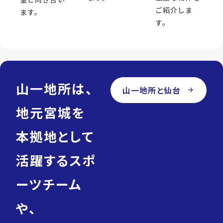
ご紹介しま
ます。
す。
山一地所は、
山一地所と仙台
arrow_forward
地元宮城を
本拠地として
活躍するスポ
ーツチーム
や、