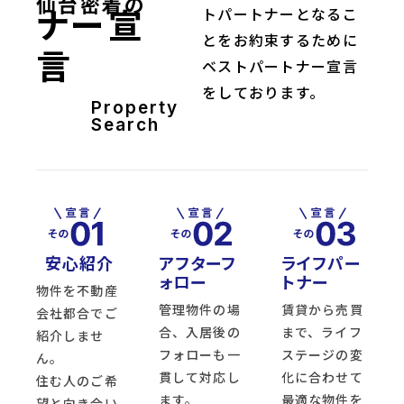
仙台密着の
ナー宣
トパートナーとなるこ
とをお約束するために
言
ベストパートナー宣言
をしております。
Property
Search
安心紹介
アフターフ
ライフパー
ォロー
トナー
物件を不動産
管理物件の場
賃貸から売買
会社都合でご
合、入居後の
まで、ライフ
紹介しませ
フォローも一
ステージの変
ん。
貫して対応し
化に合わせて
住む人のご希
ます。
最適な物件を
望と向き合い