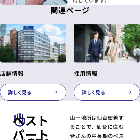
用しています。
関連ページ
店舗情報
採用情報
詳しく見る
詳しく見る
arrow_forward
arrow_forward
ベスト
front_hand
山一地所は仙台密着す
ることで、仙台に住む
パート
皆さんの中長期のベス