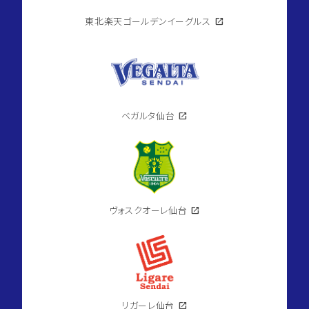
東北楽天ゴールデンイーグルス
open_in_new
ベガルタ仙台
open_in_new
ヴォスクオーレ仙台
open_in_new
リガーレ仙台
open_in_new