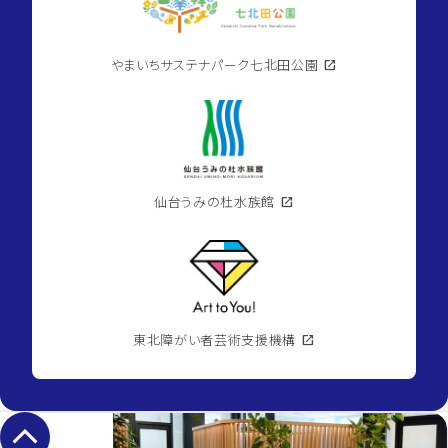
やまいちサステナパーク七北田公園
open_in_new
仙台うみの杜水族館
open_in_new
東北障がい者芸術支援機構
open_in_new
keyboard_arrow_up