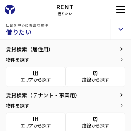
RENT
借りたい
home
借りたい
テナントを探す
仙台を中心に豊富な物件
keyboard_arrow_up
借りたい
keyboard_arrow_right
賃貸検索（居住用）
物件を探す
keyboard_arrow_right
space_dashboard
train
エリアから探す
路線から探す
space_dashboard
train
エリアから探す
路線から探す
keyboard_arrow_right
賃貸検索（テナント・事業用）
種別から探す
物件を探す
keyboard_arrow_right
source_environment
cottage
apartment
space_dashboard
train
domain
レンタ
エリアから探す
路線から探す
貸土
ル