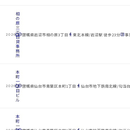
相
の
原
三
丁
cottage
location_on
directions_walk
space_dashboard
宮城県岩沼市相の原3丁目
東北本線/岩沼駅 徒歩23分
事
2026.08.07
目
貸
事
務
所
本
町
一
cottage
丁
location_on
directions_walk
宮城県仙台市青葉区本町1丁目
仙台市地下鉄南北線/勾当台
2026.08.07
目
ビ
ル
本
町
一