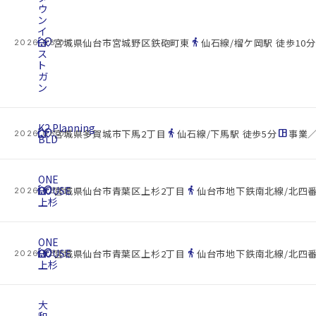
ウ
ン
イ
cottage
ー
location_on
directions_walk
宮城県仙台市宮城野区鉄砲町東
仙石線/榴ケ岡駅 徒歩10分
2026.08.07
ス
ト
ガ
ン
K2.Planning
cottage
location_on
directions_walk
space_dashboard
宮城県多賀城市下馬2丁目
仙石線/下馬駅 徒歩5分
事業／
2026.08.07
BLD
ONE
cottage
HOUSE
location_on
directions_walk
宮城県仙台市青葉区上杉2丁目
仙台市地下鉄南北線/北四番
2026.08.07
上杉
ONE
cottage
HOUSE
location_on
directions_walk
宮城県仙台市青葉区上杉2丁目
仙台市地下鉄南北線/北四番
2026.08.07
上杉
大