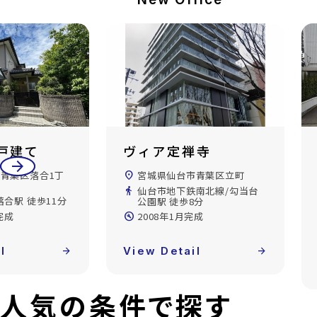
禅寺
ダイアパレスリバー
arrow_back
arrow_forward
サイド八幡
市青葉区立町
location_on
宮城県仙台市青葉区八幡5丁
南北線/勾当台
目
8分
directions_walk
仙山線/国見駅 徒歩16分
完成
build_circle
1989年2月完成
l
arrow_forward
View Detail
arrow_forward
人気の条件で探す