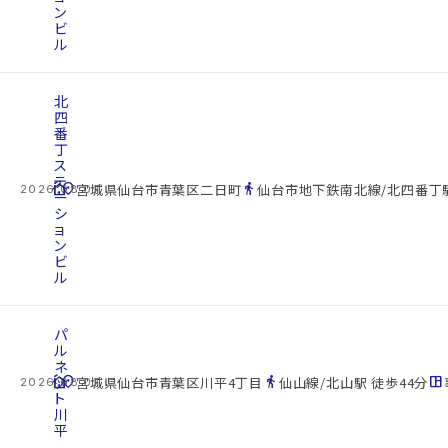
ン
ビ
ル
北
四
番
丁
ス
テ
cottage
location_on
directions_walk
宮城県仙台市青葉区二日町
仙台市地下鉄南北線/北四番丁駅
2026.08.07
ー
シ
ョ
ン
ビ
ル
パ
ル
ネ
cottage
ッ
location_on
directions_walk
space_dashboard
宮城県仙台市青葉区川平4丁目
仙山線/北山駅 徒歩44分
2026.08.07
ト
川
平