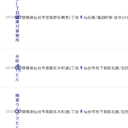
1
丁
目
cottage
倉
location_on
directions_walk
宮城県仙台市宮城野区鶴巻1丁目
仙石線/福田町駅 徒歩23
2026.08.07
庫
付
事
務
所
木
町
通
cottage
location_on
directions_walk
宮城県仙台市青葉区木町通2丁目
仙台市地下鉄南北線/北四
2026.08.07
TK
ビ
ル
晩
翠
ウ
イ
cottage
location_on
directions_walk
宮城県仙台市青葉区木町通1丁目
仙台市地下鉄南北線/北四
2026.08.07
ン
グ
ビ
ル