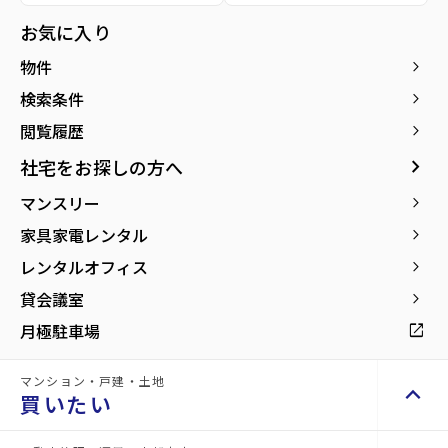
オフィ
地
オフィ
店舗
ス
その他
お気に入り
ス
物件
keyboard_arrow_right
検索条件
keyboard_arrow_right
閲覧履歴
keyboard_arrow_right
安
お
keyboard_arrow_right
社宅をお探しの方へ
心
悩
マンスリー
keyboard_arrow_right
し
み
て
中
家具家電レンタル
keyboard_arrow_right
お
の
レンタルオフィス
keyboard_arrow_right
任
方
せ
も
貸会議室
keyboard_arrow_right
い
お
月極駐車場
open_in_new
た
気
だ
軽
け
に
マンション・戸建・土地
keyboard_arrow_up
買いたい
る
ご
豊
相
富
談