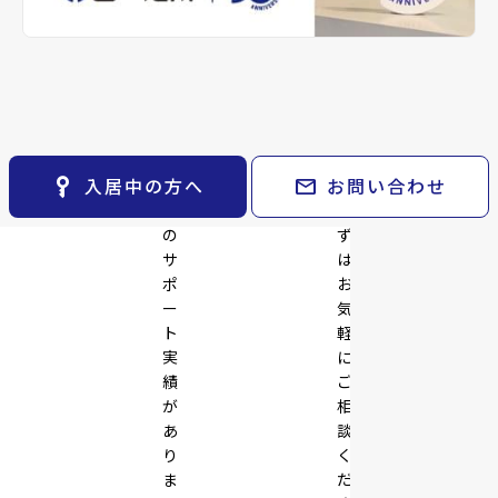
※準備中 住まいのしおり（PDF）
space_dashboard
train
採用情報
keyboard_arrow_right
月極駐車場
舗・
ご
open_in_new
エリアから探す
路線から探す
事
提
業
案
お気に入り
keyboard_arrow_right
拠
い
点
た
物件
keyboard_arrow_right
の
し
検索条件
keyboard_arrow_right
開
ま
閲覧履歴
keyboard_arrow_right
key_vertical
mail
入居中の方へ
お問い合わせ
発
す。
keyboard_arrow_right
マイホームを考え始めたら
で
ま
の
ず
keyboard_arrow_right
ご購入の流れ・諸費用
サ
は
ポ
お
ー
気
ト
軽
実
に
績
ご
が
相
あ
談
り
く
ま
だ