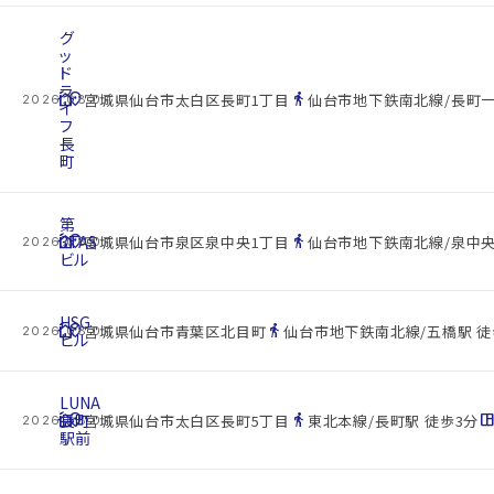
グ
ッ
ド
ラ
cottage
location_on
directions_walk
宮城県仙台市太白区長町1丁目
仙台市地下鉄南北線/長町一
2026.08.07
イ
フ
長
町
第
cottage
3TAS
location_on
directions_walk
宮城県仙台市泉区泉中央1丁目
仙台市地下鉄南北線/泉中央
2026.08.07
ビル
HSG
cottage
location_on
directions_walk
宮城県仙台市青葉区北目町
仙台市地下鉄南北線/五橋駅 徒
2026.08.07
ビル
LUNA
cottage
長町
location_on
directions_walk
space_dashboa
宮城県仙台市太白区長町5丁目
東北本線/長町駅 徒歩3分
2026.08.07
駅前