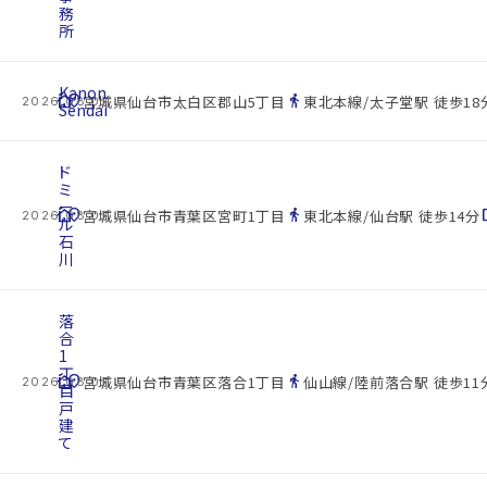
務
所
Kanon
cottage
location_on
directions_walk
宮城県仙台市太白区郡山5丁目
東北本線/太子堂駅 徒歩18
2026.08.07
Sendai
ド
ミ
ー
cottage
location_on
directions_walk
space
宮城県仙台市青葉区宮町1丁目
東北本線/仙台駅 徒歩14分
2026.08.07
ル
石
川
落
合
1
丁
cottage
location_on
directions_walk
宮城県仙台市青葉区落合1丁目
仙山線/陸前落合駅 徒歩11
2026.08.07
目
戸
建
て