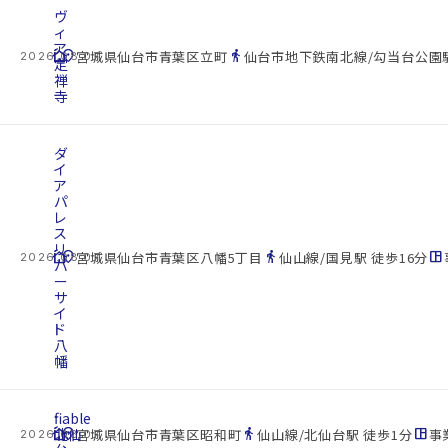
ヴ
ィ
ア
cottage
location_on
directions_walk
宮城県仙台市青葉区立町
仙台市地下鉄南北線/勾当台公園駅
2026.08.07
定
禅
寺
ダ
イ
ア
パ
レ
ス
リ
cottage
location_on
directions_walk
space_dashboard
宮城県仙台市青葉区八幡5丁目
仙山線/国見駅 徒歩16分
2026.08.07
バ
ー
サ
イ
ド
八
幡
fiable
cottage
北仙
location_on
directions_walk
space_dashboard
宮城県仙台市青葉区昭和町
仙山線/北仙台駅 徒歩1分
事業
2026.08.07