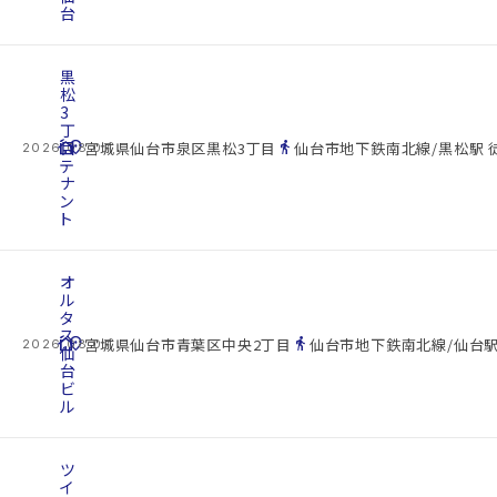
台
黒
松
3
丁
cottage
目
location_on
directions_walk
宮城県仙台市泉区黒松3丁目
仙台市地下鉄南北線/黒松駅 
2026.08.07
テ
ナ
ン
ト
オ
ル
タ
ス
cottage
location_on
directions_walk
宮城県仙台市青葉区中央2丁目
仙台市地下鉄南北線/仙台駅
2026.08.07
仙
台
ビ
ル
ツ
イ