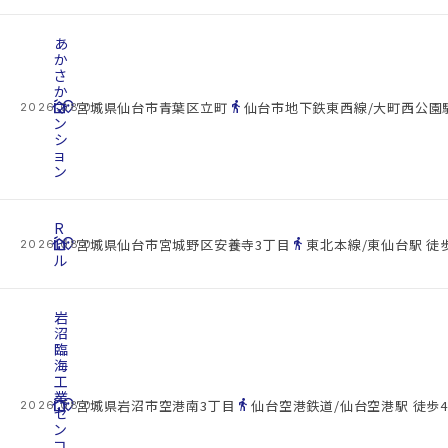
あ
か
さ
か
cottage
マ
location_on
directions_walk
宮城県仙台市青葉区立町
仙台市地下鉄東西線/大町西公園駅
2026.08.07
ン
シ
ョ
ン
R
cottage
ビ
location_on
directions_walk
宮城県仙台市宮城野区安養寺3丁目
東北本線/東仙台駅 徒歩
2026.08.07
ル
岩
沼
臨
海
工
業
cottage
location_on
directions_walk
宮城県岩沼市空港南3丁目
仙台空港鉄道/仙台空港駅 徒歩4
2026.08.07
セ
ン
コ