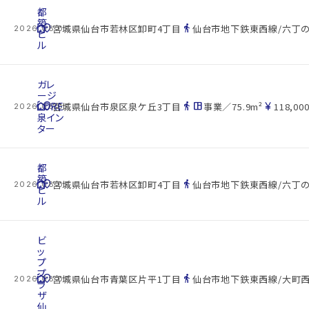
都
築
cottage
location_on
directions_walk
宮城県仙台市若林区卸町4丁目
仙台市地下鉄東西線/六丁の
2026.08.07
ビ
ル
ガレ
ージ
cottage
CORE
location_on
directions_walk
space_dashboard
currency_yen
宮城県仙台市泉区泉ケ丘3丁目
事業／75.9m²
118,000
2026.08.07
泉イン
ター
都
築
cottage
location_on
directions_walk
宮城県仙台市若林区卸町4丁目
仙台市地下鉄東西線/六丁の
2026.08.07
ビ
ル
ビ
ッ
プ
プ
cottage
location_on
directions_walk
宮城県仙台市青葉区片平1丁目
仙台市地下鉄東西線/大町西
2026.08.07
ラ
ザ
仙