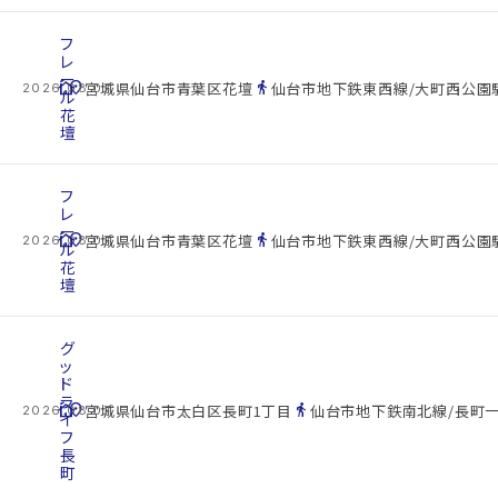
フ
レ
ー
cottage
location_on
directions_walk
宮城県仙台市青葉区花壇
仙台市地下鉄東西線/大町西公園駅
2026.08.07
ル
花
壇
フ
レ
ー
cottage
location_on
directions_walk
宮城県仙台市青葉区花壇
仙台市地下鉄東西線/大町西公園駅
2026.08.07
ル
花
壇
グ
ッ
ド
ラ
cottage
location_on
directions_walk
宮城県仙台市太白区長町1丁目
仙台市地下鉄南北線/長町一
2026.08.07
イ
フ
長
町