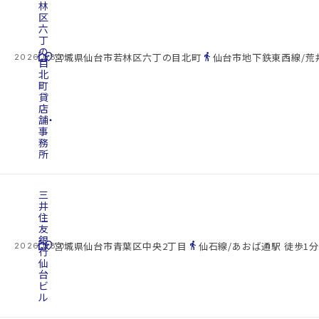
林
区
六
丁
の
cottage
location_on
directions_walk
宮城県仙台市若林区六丁の目北町
仙台市地下鉄東西線/荒井
2026.08.07
目
北
町
貸
店
舗・
事
務
所
三
井
住
友
銀
cottage
location_on
directions_walk
宮城県仙台市青葉区中央2丁目
仙石線/あおば通駅 徒歩1分
2026.08.07
行
仙
台
ビ
ル