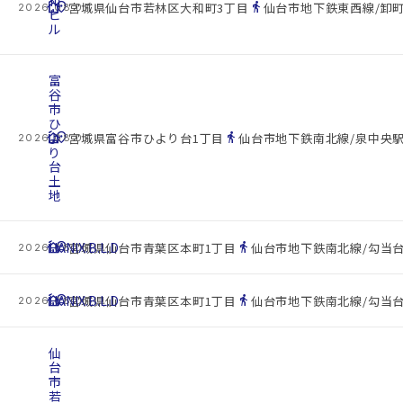
和
cottage
location_on
directions_walk
宮城県仙台市若林区大和町3丁目
仙台市地下鉄東西線/卸町
2026.08.07
ビ
ル
富
谷
市
ひ
cottage
よ
location_on
directions_walk
宮城県富谷市ひより台1丁目
仙台市地下鉄南北線/泉中央駅 
2026.08.07
り
台
土
地
cottage
HANIX.B.L.D
location_on
directions_walk
宮城県仙台市青葉区本町1丁目
仙台市地下鉄南北線/勾当台
2026.08.07
cottage
HANIX.B.L.D
location_on
directions_walk
宮城県仙台市青葉区本町1丁目
仙台市地下鉄南北線/勾当台
2026.08.07
仙
台
市
若