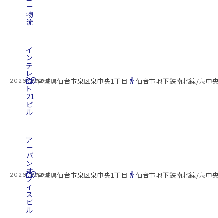
ー
物
流
イ
ン
テ
レ
cottage
ク
location_on
directions_walk
宮城県仙台市泉区泉中央1丁目
仙台市地下鉄南北線/泉中央
2026.08.07
ト
21
ビ
ル
ア
ー
バ
ン
オ
cottage
location_on
directions_walk
宮城県仙台市泉区泉中央1丁目
仙台市地下鉄南北線/泉中央
2026.08.07
フ
ィ
ス
ビ
ル