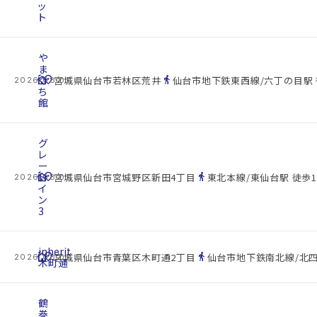
ッ
ト
や
ま
cottage
ぐ
location_on
directions_walk
宮城県仙台市若林区荒井
仙台市地下鉄東西線/六丁の目駅 
2026.08.07
ち
館
グ
レ
ー
cottage
ト
location_on
directions_walk
宮城県仙台市宮城野区新田4丁目
東北本線/東仙台駅 徒歩1
2026.08.07
イ
ン
3
inherit
cottage
location_on
directions_walk
宮城県仙台市青葉区木町通2丁目
仙台市地下鉄南北線/北四
2026.08.07
木町通
鶴
巻