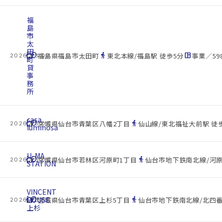
福
島
市
太
田
cottage
location_on
directions_walk
space_dashboard
福島県福島市太田町
東北本線/福島駅 徒歩5分
事業／598
2026.08.07
町
貸
事
務
所
casa
cottage
location_on
directions_walk
宮城県仙台市青葉区八幡2丁目
仙山線/東北福祉大前駅 徒歩
2026.08.07
luminosa
U-MA
cottage
location_on
directions_walk
宮城県仙台市若林区河原町1丁目
仙台市地下鉄南北線/河原
2026.08.07
STATION
VINCENT
cottage
HOUSE
location_on
directions_walk
宮城県仙台市青葉区上杉5丁目
仙台市地下鉄南北線/北四番
2026.08.07
上杉