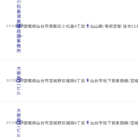
小
松
島
貸
倉
cottage
庫・
location_on
directions_walk
宮城県仙台市青葉区小松島4丁目
仙山線/東照宮駅 徒歩15
2026.08.07
店
舗・
事
務
所
大
野
第
cottage
location_on
directions_walk
宮城県仙台市宮城野区榴岡4丁目
仙台市地下鉄東西線/宮城
2026.08.07
二
ビ
ル
大
野
第
cottage
location_on
directions_walk
宮城県仙台市宮城野区榴岡4丁目
仙台市地下鉄東西線/宮城
2026.08.07
二
ビ
ル