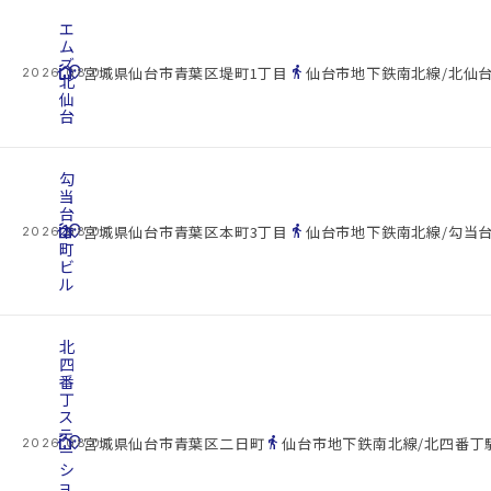
エ
ム
ズ
cottage
location_on
directions_walk
宮城県仙台市青葉区堤町1丁目
仙台市地下鉄南北線/北仙台
2026.08.07
北
仙
台
勾
当
台
cottage
本
location_on
directions_walk
宮城県仙台市青葉区本町3丁目
仙台市地下鉄南北線/勾当台
2026.08.07
町
ビ
ル
北
四
番
丁
ス
テ
cottage
location_on
directions_walk
宮城県仙台市青葉区二日町
仙台市地下鉄南北線/北四番丁駅
2026.08.07
ー
シ
ョ