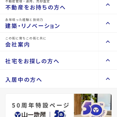
不動産管理・運用、売却査定
keyboard_arrow_up
keyboard_arrow_right
不動産を買いたい方へ
な
く
不動産をお持ちの方へ
紹
だ
マンションを探す
keyboard_arrow_right
介
さ
永年培った経験と技術力
keyboard_arrow_up
keyboard_arrow_right
不動産をお持ちの方へ
実
い。
建築・リノベーション
space_dashboard
train
績
事
エリアから探す
路線から探す
不動産の管理を依頼したい
keyboard_arrow_right
山
業
この街に育ちこの街と共に
keyboard_arrow_up
一
内
keyboard_arrow_right
建築・リノベーション
山一地所の賃貸管理
keyboard_arrow_right
会社案内
戸建てを探す
keyboard_arrow_right
地
容
損害保険・生命保険代理店
keyboard_arrow_right
施工事例
keyboard_arrow_right
所
を
不動産を貸すまでの流れ
keyboard_arrow_right
space_dashboard
train
に
お
Renotta（リノッタ）
空き家サポートサービス
keyboard_arrow_up
keyboard_arrow_right
keyboard_arrow_right
会社案内
keyboard_arrow_right
社宅をお探しの方へ
エリアから探す
路線から探す
は
聞
空き地サポートサービス
keyboard_arrow_right
代表挨拶
keyboard_arrow_right
様々
き
不動産を売却したい
keyboard_arrow_right
土地を探す
keyboard_arrow_right
な
し
会社概要・沿革
keyboard_arrow_up
keyboard_arrow_right
keyboard_arrow_right
社宅をお探しの方へ
入居中の方へ
分
て、
買い取りサービス
keyboard_arrow_right
店舗紹介
keyboard_arrow_right
space_dashboard
train
野
最
マンスリーマンション
keyboard_arrow_right
買取リースバック
keyboard_arrow_right
で
適
エリアから探す
路線から探す
山一地所と仙台
keyboard_arrow_right
家具家電レンタル
keyboard_arrow_right
keyboard_arrow_right
住まいのFAQ
相続相談をしたい
keyboard_arrow_right
の
な
パーパス
keyboard_arrow_right
新
物
レンタルオフィス
keyboard_arrow_right
事業用・投資用を探す
keyboard_arrow_right
不動産に投資したい
keyboard_arrow_right
keyboard_arrow_right
退去される方へ
規
件
CM紹介
keyboard_arrow_right
貸会議室
keyboard_arrow_right
店
を