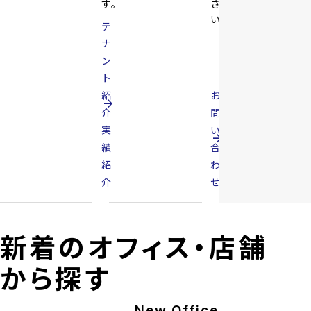
す。
さ
い。
テ
ナ
ン
ト
紹
お
arrow_forward
介
問
実
い
arrow_forward
績
合
紹
わ
介
せ
新着のオフィス・店舗
から探す
New Office