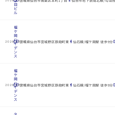
cottage
丁
location_on
directions_walk
宮城県仙台市青葉区本町1丁目
仙台市地下鉄南北線/勾当台
2026.08.07
目
ビ
ル
榴
ケ
岡
ハ
cottage
location_on
directions_walk
space_d
宮城県仙台市宮城野区鉄砲町東
仙石線/榴ケ岡駅 徒歩9分
2026.08.07
イ
デ
ン
ス
榴
ケ
岡
ハ
cottage
location_on
directions_walk
space_d
宮城県仙台市宮城野区鉄砲町東
仙石線/榴ケ岡駅 徒歩9分
2026.08.07
イ
デ
ン
ス
タ