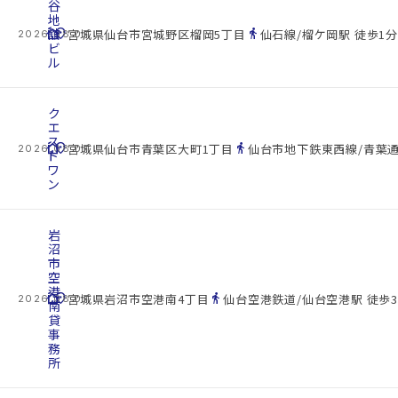
谷
地
cottage
舘
location_on
directions_walk
宮城県仙台市宮城野区榴岡5丁目
仙石線/榴ケ岡駅 徒歩1分
2026.08.07
ビ
ル
ク
エ
ス
cottage
location_on
directions_walk
宮城県仙台市青葉区大町1丁目
仙台市地下鉄東西線/青葉通
2026.08.07
ト
ワ
ン
岩
沼
市
空
港
cottage
location_on
directions_walk
宮城県岩沼市空港南4丁目
仙台空港鉄道/仙台空港駅 徒歩3
2026.08.07
南
貸
事
務
所