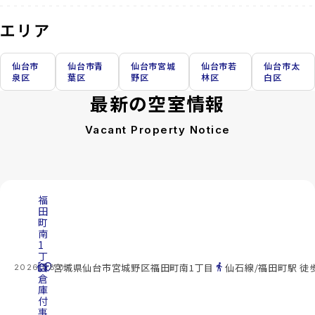
エリア
仙台市
仙台市青
仙台市宮城
仙台市若
仙台市太
泉区
葉区
野区
林区
白区
最新の空室情報
Vacant Property Notice
福
田
町
南
1
丁
cottage
目
location_on
directions_walk
宮城県仙台市宮城野区福田町南1丁目
仙石線/福田町駅 徒
2026.08.07
倉
庫
付
事