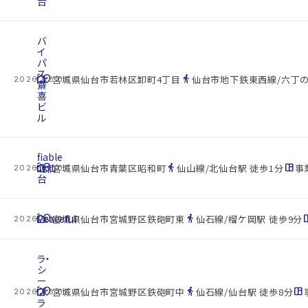
台
バ
イ
パ
ス
cottage
location_on
directions_walk
宮城県仙台市若林区卸町4丁目
仙台市地下鉄東西線/六丁の
2026.08.07
齋
喜
ビ
ル
fiable
cottage
北仙
location_on
directions_walk
space_dashboard
宮城県仙台市青葉区昭和町
仙山線/北仙台駅 徒歩1分
事業
2026.08.07
台
cottage
Peaceful
location_on
directions_walk
space_d
宮城県仙台市宮城野区鉄砲町東
仙石線/榴ケ岡駅 徒歩9分
2026.08.07
ラ・
シ
ー
cottage
プ
location_on
directions_walk
space_dashboard
宮城県仙台市宮城野区鉄砲町中
仙石線/仙台駅 徒歩8分
2026.08.07
ラ