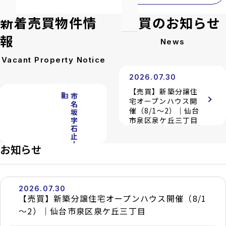
新着売買物件情
売買のお知らせ
報
News
Vacant Property Notice
2026.07.30
【売買】新築分譲住
domain
市
宅オープンハウス開
名
催（8/1～2）｜仙台
坂
字
市泉区泉ケ丘三丁目
石
止
土
2025.05.09
お知らせ
地
【注意喚起】偽サイ
location_on
宮
ト（コピーサイト）
城
県
にご注意ください
仙
2026.07.30
台
【売買】新築分譲住宅オープンハウス開催（8/1
市
泉
～2）｜仙台市泉区泉ケ丘三丁目
区
市