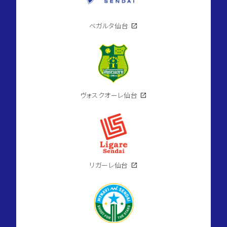
domain
セ
キ
ュ
ベガルタ仙台
open_in_new
レ
ア
長
命
ケ
丘
6
号
地
ヴォスクオーレ仙台
open_in_new
location_on
宮
城
県
仙
台
市
泉
区
長
リガーレ仙台
open_in_new
2026.08.10
命
ケ
丘4
丁
目
directions_walk
仙
space_dashboard
174.19m²
台