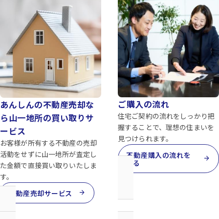
ご購入の流れ
あんしんの不動産売却な
住宅ご契約の流れをしっかり把
ら山一地所の買い取りサ
握することで、理想の住まいを
ービス
見つけられます。
お客様が所有する不動産の売却
活動をせずに山一地所が査定し
不動産購入の流れを
arrow_forward
見る
た金額で直接買い取りいたしま
す。
arrow_forward
不動産売却サービス