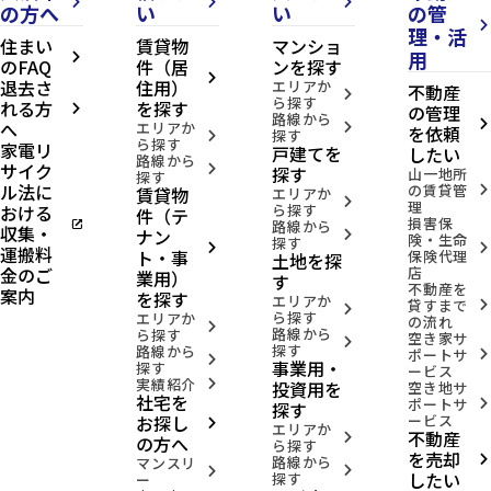
円
arrow_forward_ios
arrow_forward_ios
arrow_forward_ios
の方へ
い
い
の管
arrow_forward_ios
理・活
住まい
賃貸物
マンショ
domain
セ
用
arrow_forward_ios
のFAQ
件（居
ンを探す
キ
arrow_forward_ios
退去さ
住用）
エリアか
ュ
不動産
arrow_forward_ios
ら探す
レ
れる方
を探す
の管理
arrow_forward_ios
路線から
ア
へ
arrow_forward_ios
エリアか
arrow_forward_ios
を依頼
探す
arrow_forward_ios
長
ら探す
家電リ
戸建てを
したい
命
路線から
サイク
arrow_forward_ios
探す
山一地所
ケ
探す
ル法に
の賃貸管
賃貸物
arrow_forward_ios
丘
エリアか
arrow_forward_ios
理
おける
ら探す
2
件（テ
損害保
open_in_new
路線から
号
収集・
ナン
arrow_forward_ios
険・生命
探す
地
arrow_forward_ios
arrow_forward_ios
運搬料
ト・事
保険代理
土地を探
location_on
宮
金のご
店
業用）
す
城
不動産を
案内
を探す
エリアか
県
貸すまで
arrow_forward_ios
arrow_forward_ios
ら探す
エリアか
仙
の流れ
arrow_forward_ios
路線から
ら探す
台
空き家サ
arrow_forward_ios
探す
路線から
市
ポートサ
arrow_forward_ios
arrow_forward_ios
事業用・
探す
泉
ービス
実績紹介
区
投資用を
arrow_forward_ios
空き地サ
社宅を
長
ポートサ
arrow_forward_ios
探す
2026.08.10
命
お探し
ービス
arrow_forward_ios
エリアか
ケ
不動産
arrow_forward_ios
の方へ
ら探す
丘4
を売却
路線から
arrow_forward_ios
マンスリ
丁
arrow_forward_ios
arrow_forward_ios
したい
探す
ー
目