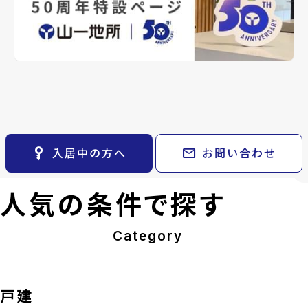
arrow_back
arrow_forward
レンタルオフィス
keyboard_arrow_right
不動産に投資したい
keyboard_arrow_right
keyboard_arrow_right
退去される方へ
石止土地
明石台五丁目土地
CM紹介
keyboard_arrow_right
貸会議室
keyboard_arrow_right
※準備中 住まいのしおり（PDF）
採用情報
keyboard_arrow_right
万円
3,300万円
currency_yen
月極駐車場
open_in_new
市泉区市名坂字石
location_on
宮城県富谷市明石台5丁目
directions_walk
仙台市地下鉄南北線/泉中央
南北線/八乙女
駅
View Detail
arrow_forward
l
arrow_forward
key_vertical
mail
入居中の方へ
お問い合わせ
人気の条件で探す
Category
戸建