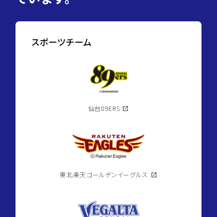
仙
台
市
青
葉
区
スポーツチーム
2026.08.10
吉
成
台2
丁
目
directions_walk
仙
space_dashboard
3LDK
台
／
市
101.85m²
地
仙台89ERS
open_in_new
下
鉄
南
北
線/
八
乙
女
駅
東北楽天ゴールデンイーグルス
open_in_new
currency_yen
3,990
万
円