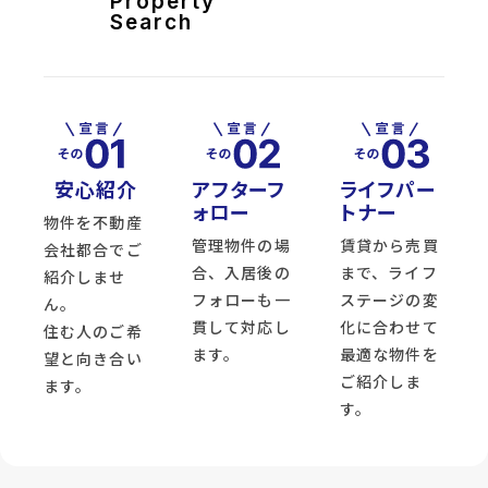
Property
じ
Search
ケ
丘
三
丁
目
土
地
location_on
宮
城
安心紹介
アフターフ
ライフパー
県
ォロー
トナー
黒
物件を不動産
川
郡
管理物件の場
賃貸から売買
会社都合でご
大
合、入居後の
まで、ライフ
和
紹介しませ
町
フォローも一
ステージの変
ん。
も
み
貫して対応し
化に合わせて
住む人のご希
2026.08.10
じ
ます。
最適な物件を
ケ
望と向き合い
丘3
ご紹介しま
ます。
丁
目
す。
directions_walk
仙
space_dashboard
272.24m²
台
市
地