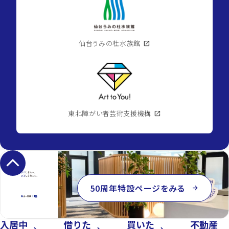
location_on
宮
城
県
仙
台
市
仙台うみの杜水族館
open_in_new
泉
区
長
2026.08.10
命
ケ
丘4
丁
目
directions_walk
仙
space_dashboard
175.23m²
東北障がい者芸術支援機構
open_in_new
台
市
地
下
鉄
keyboard_arrow_up
南
北
線/
八
50周年特設ページをみる
乙
arrow_forward
女
駅
currency_yen
1,870
万
入居中
借りた
買いた
不動産