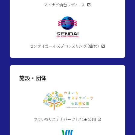
市
マイナビ仙台レディース
open_in_new
地
下
鉄
南
北
線/
八
乙
女
駅
センダイガールズプロレスリング（仙女）
open_in_new
currency_yen
1,870
万
円
domain
セ
施設・団体
キ
ュ
レ
ア
長
命
ケ
丘
やまいちサステナパーク七北田公園
4
open_in_new
号
地