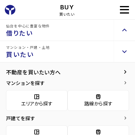
BUY
買いたい
home
買いたい
売買物件を探す
仙台を中心に豊富な物件
keyboard_arrow_up
借りたい
マンション・戸建・土地
keyboard_arrow_up
keyboard_arrow_right
賃貸検索（居住用）
買いたい
物件を探す
keyboard_arrow_right
keyboard_arrow_right
不動産を買いたい方へ
space_dashboard
train
エリアから探す
路線から探す
マンションを探す
keyboard_arrow_right
種別から探す
storefront
space_dashboard
train
domain
cottage
keyboard_arrow_right
賃貸検索（テナント・事業用）
nature
エリアから探す
路線から探す
事業
物件を探す
keyboard_arrow_right
マンシ
一戸
用・投
土地
ョン
建て
資用
戸建てを探す
keyboard_arrow_right
space_dashboard
train
エリアから探す
路線から探す
space_dashboard
train