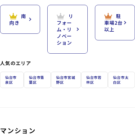
南
リ
駐
向き
フォー
車場2台
ム・リ
以上
ノベー
ション
人気のエリア
仙台市
仙台市青
仙台市宮城
仙台市若
仙台市太
泉区
葉区
野区
林区
白区
マンション