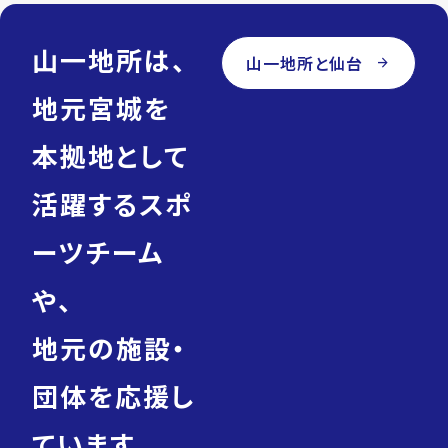
下
鉄
南
山一地所は、
北
山一地所と仙台
arrow_forward
線/
泉
中
地元宮城を
央
駅
本拠地として
currency_yen
2,300
万
円
活躍するスポ
domain
セ
キ
ーツチーム
ュ
レ
ア
や、
吉
成
台
地元の施設・
8
号
棟
団体を応援し
location_on
宮
城
ています。
県