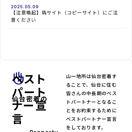
名
2025.05.09
坂
【注意喚起】偽サイト（コピーサイト）にご注
字
石
2026.08.10
意ください
止
directions_walk
仙
space_dashboard
83.01m²
台
市
地
下
鉄
南
北
線/
八
乙
ベスト
front_hand
山一地所は仙台密着す
女
駅
ることで、仙台に住む
徒
パート
歩
皆さんの中長期のベス
10
仙台密着の
分
ナー宣
トパートナーとなるこ
currency_yen
1,300
万
とをお約束するために
円
言
ベストパートナー宣言
をしております。
domain
も
み