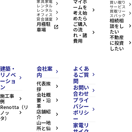
マイホ
家具家電
買い取り
directions_walk
仙
space_dashboard
175.18m²
arrow_forward_ios
arrow_forward_ios
レンタル
ームを
サービス
台
レンタル
arrow_forward_ios
買取リー
考え始
市
arrow_forward_ios
arrow_forward_ios
オフィス
スバック
地
めたら
貸会議室
相続相
arrow_forward_ios
下
月極駐
ご購入
談をし
鉄
open_in_new
arrow_forward_ios
車場
の流
南
たい
arrow_forward_ios
れ・諸
北
不動産
線/
費用
に投資
arrow_forward_ios
八
したい
乙
女
駅
currency_yen
1,863
建築・
会社案
よくあ
万
円
arrow_forward_ios
リノベ
内
るご質
arrow_forward_ios
arrow_forward_ios
ーショ
問
代表挨
ン
お問い
domain
ひ
arrow_forward_ios
拶
よ
arrow_forward_ios
合わせ
会社概
施工事
り
プライ
arrow_forward_ios
要・沿
台
例
arrow_forward_ios
革
バシー
一
Renotta（リ
丁
arrow_forward_ios
店舗紹
ポリシ
ノッ
arrow_forward_ios
目
arrow_forward_ios
介
タ）
ー
第
山一地
家電リ
2
所と仙
1
arrow_forward_ios
サイク