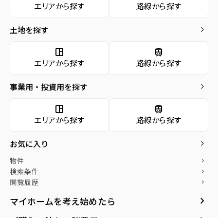
エリアから探す
路線から探す
お気に入り
土地を探す
keyboard_arrow_right
物件
keyboard_arrow_right
検索条件
keyboard_arrow_right
space_dashboard
train
エリアから探す
路線から探す
閲覧履歴
keyboard_arrow_right
keyboard_arrow_right
社宅をお探しの方へ
事業用・投資用を探す
keyboard_arrow_right
マンスリー
keyboard_arrow_right
space_dashboard
train
家具家電レンタル
keyboard_arrow_right
エリアから探す
路線から探す
レンタルオフィス
keyboard_arrow_right
入力するだけ簡単10秒
売却後も住み続けたい方
お気に入り
keyboard_arrow_right
でわかる
へ「買取リースバック」
貸会議室
keyboard_arrow_right
お客様が所有されているご自宅
月極駐車場
open_in_new
物件
keyboard_arrow_right
を弊社が買い取り、売却後も賃
無料でご自身の経済状況をもと
検索条件
keyboard_arrow_right
貸という形で住み続けられるサ
に、購入可能額や月々の支払額
閲覧履歴
keyboard_arrow_right
ービスです。
をシミュレート!!
keyboard_arrow_right
マイホームを考え始めたら
山一地所リースバ
ローンシミュレー
arrow_forward
arrow_forward