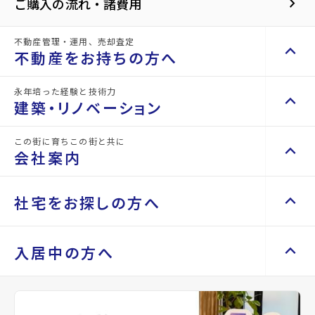
ック
ションをする
keyboard_arrow_right
ご購入の流れ・諸費用
新着物件
不動産管理・運用、売却査定
keyboard_arrow_up
不動産をお持ちの方へ
New
永年培った経験と技術力
keyboard_arrow_up
keyboard_arrow_right
不動産をお持ちの方へ
建築・リノベーション
不動産の管理を依頼したい
keyboard_arrow_right
この街に育ちこの街と共に
keyboard_arrow_up
keyboard_arrow_right
建築・リノベーション
山一地所の賃貸管理
keyboard_arrow_right
会社案内
損害保険・生命保険代理店
keyboard_arrow_right
施工事例
keyboard_arrow_right
不動産を貸すまでの流れ
keyboard_arrow_right
Renotta（リノッタ）
空き家サポートサービス
keyboard_arrow_up
keyboard_arrow_right
keyboard_arrow_right
会社案内
keyboard_arrow_right
社宅をお探しの方へ
空き地サポートサービス
keyboard_arrow_right
代表挨拶
keyboard_arrow_right
不動産を売却したい
keyboard_arrow_right
会社概要・沿革
keyboard_arrow_up
keyboard_arrow_right
keyboard_arrow_right
社宅をお探しの方へ
入居中の方へ
買い取りサービス
keyboard_arrow_right
店舗紹介
keyboard_arrow_right
マンスリーマンション
keyboard_arrow_right
買取リースバック
keyboard_arrow_right
山一地所と仙台
keyboard_arrow_right
家具家電レンタル
keyboard_arrow_right
keyboard_arrow_right
住まいのFAQ
相続相談をしたい
keyboard_arrow_right
土地
パーパス
keyboard_arrow_right