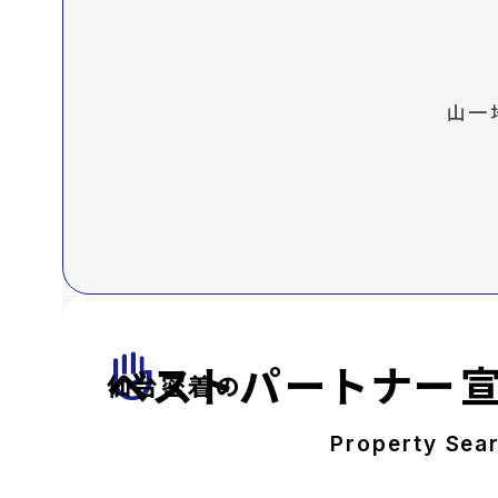
山一
front_hand
ベストパートナー
仙台密着の
Property Sea