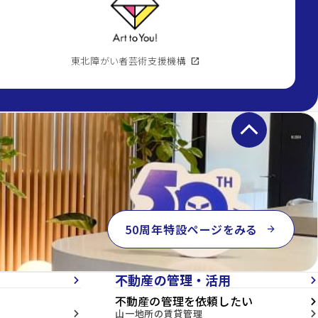
東北障がい者芸術支援機構
open_in_new
keyboard_arrow_up
50周年特設ページをみる
arrow_forward
不動産の管理・活用
arrow_forward_ios
arrow_forward_ios
不動産の管理を依頼したい
arrow_forward_ios
山一地所の賃貸管理
arrow_forward_ios
arrow_forward_ios