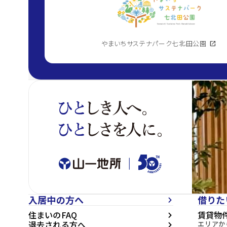
やまいちサステナパーク七北田公園
open_in_new
入居中の方へ
借りた
arrow_forward_ios
住まいのFAQ
賃貸物
arrow_forward_ios
退去される方へ
エリアか
arrow_forward_ios