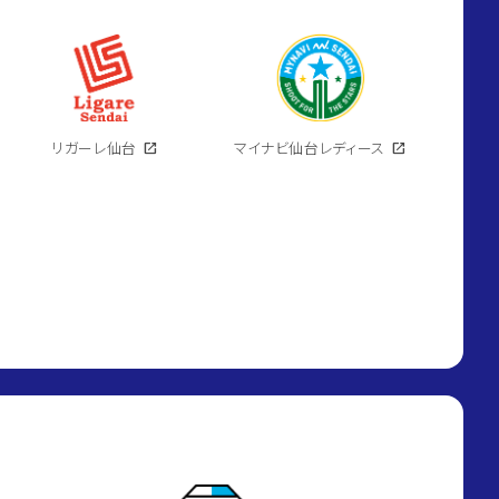
リガーレ仙台
open_in_new
マイナビ仙台レディース
open_in_new