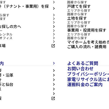
探す
路線から探す
arrow_forward_ios
件（テナント・事業用）を探
戸建てを探す
arrow_forward_ios
エリアから探す
路線から探す
ら探す
arrow_forward_ios
土地を探す
探す
arrow_forward_ios
エリアから探す
arrow_forward_ios
お探しの方へ
路線から探す
arrow_forward_ios
事業用・投資用を探す
ー
arrow_forward_ios
レンタル
エリアから探す
arrow_forward_ios
オフィス
路線から探す
arrow_forward_ios
マイホームを考え始め
arrow_forward_ios
車場
open_in_new
ご購入の流れ・諸費用
内
よくあるご質問
arrow_forward_ios
お問い合わせ
拶
arrow_forward_ios
プライバシーポリシ
要・沿革
arrow_forward_ios
家電リサイクル法に
介
arrow_forward_ios
運搬料金のご案内
所と仙台
arrow_forward_ios
ス
arrow_forward_ios
arrow_forward_ios
報
open_in_new