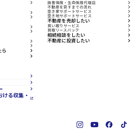
損害保険・生命保険代理店
arrow_forward_ios
arrow_forward_ios
不動産を貸すまでの流れ
arrow_forward_ios
空き家サポートサービス
arrow_forward_ios
arrow_forward_ios
空き地サポートサービス
arrow_forward_ios
arrow_forward_ios
不動産を売却したい
arrow_forward_ios
買い取りサービス
arrow_forward_ios
arrow_forward_ios
買取リースバック
arrow_forward_ios
arrow_forward_ios
相続相談をしたい
arrow_forward_ios
不動産に投資したい
arrow_forward_ios
arrow_forward_ios
arrow_forward_ios
たら
arrow_forward_ios
arrow_forward_ios
arrow_forward_ios
arrow_forward_ios
ー
arrow_forward_ios
おける収集・
open_in_new