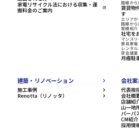
路線から
家電リサイクル法における収集・運
賃貸物
open_in_new
搬料金のご案内
す
エリアか
路線から
実績紹介
社宅を
マンスリ
家具家電
レンタル
貸会議室
月極駐
建築・リノベーション
会社案
arrow_forward_ios
施工事例
代表挨
arrow_forward_ios
Renotta（リノッタ）
会社概
arrow_forward_ios
店舗紹
山一地
パーパ
CM紹介
採用情