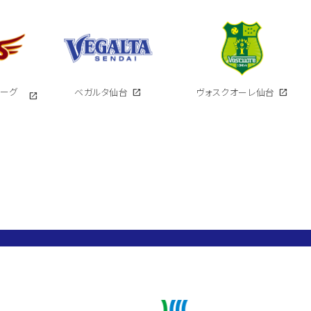
イーグ
ベガルタ仙台
open_in_new
ヴォスクオーレ仙台
open_in_new
open_in_new