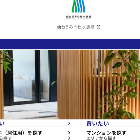
仙台うみの杜水族館
open_in_new
い
買いたい
arrow_forward_ios
件（居住用）を探す
マンションを探す
arrow_forward_ios
ら探す
エリアから探す
arrow_forward_ios