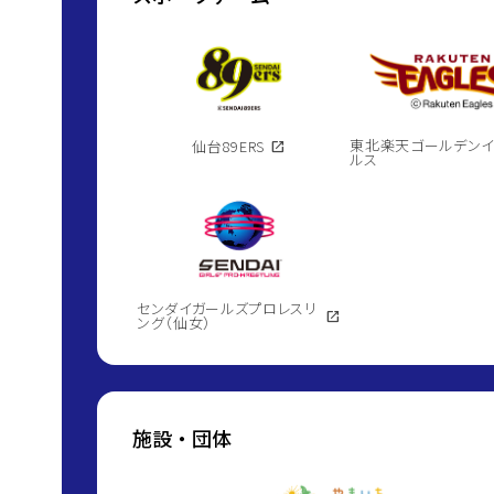
東北楽天ゴールデン
仙台89ERS
open_in_new
ルス
センダイガールズプロレスリ
open_in_new
ング（仙女）
施設・団体