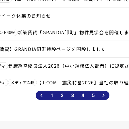
ウイーク休業のお知らせ
新築賃貸「GRANDIA卸町」物件見学会を開催し
ント情報
賃貸】GRANDIA卸町特設ページを開設しました
健康経営優良法人2026（中小規模法人部門）に認定
ティ
【J:COM 震災特番2026】当社の取り
ティ
メディア掲載
chevron_backward
chevron_forward
1
2
3
4
5