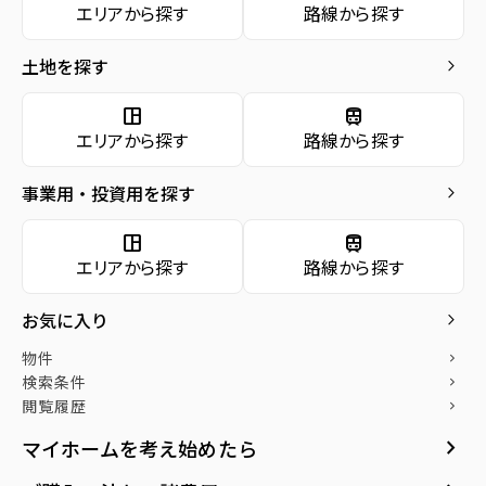
エリアから探す
路線から探す
お気に入り
土地を探す
keyboard_arrow_right
物件
keyboard_arrow_right
検索条件
keyboard_arrow_right
space_dashboard
train
エリアから探す
路線から探す
閲覧履歴
keyboard_arrow_right
keyboard_arrow_right
社宅をお探しの方へ
事業用・投資用を探す
keyboard_arrow_right
マンスリー
keyboard_arrow_right
space_dashboard
train
家具家電レンタル
keyboard_arrow_right
エリアから探す
路線から探す
レンタルオフィス
keyboard_arrow_right
入力するだけ簡単10秒
売却後も住み続けたい方
お気に入り
keyboard_arrow_right
でわかる
へ「買取リースバック」
貸会議室
keyboard_arrow_right
お客様が所有されているご自宅
月極駐車場
open_in_new
物件
keyboard_arrow_right
を弊社が買い取り、売却後も賃
無料でご自身の経済状況をもと
検索条件
keyboard_arrow_right
貸という形で住み続けられるサ
に、購入可能額や月々の支払額
閲覧履歴
keyboard_arrow_right
ービスです。
をシミュレート!!
keyboard_arrow_right
マイホームを考え始めたら
山一地所リースバ
ローンシミュレー
arrow_forward
arrow_forward