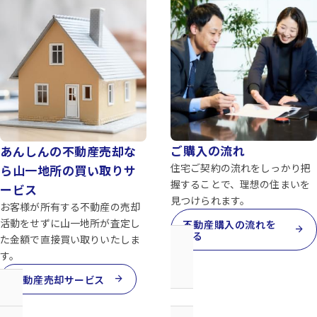
ご購入の流れ
あんしんの不動産売却な
住宅ご契約の流れをしっかり把
ら山一地所の買い取りサ
握することで、理想の住まいを
ービス
見つけられます。
お客様が所有する不動産の売却
活動をせずに山一地所が査定し
不動産購入の流れを
arrow_forward
見る
た金額で直接買い取りいたしま
す。
arrow_forward
不動産売却サービス