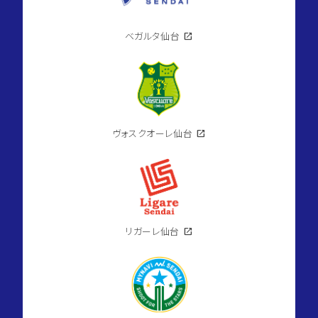
domain
セ
キ
ュ
ベガルタ仙台
open_in_new
レ
ア
長
命
ケ
丘
2
号
ヴォスクオーレ仙台
open_in_new
地
location_on
宮
城
県
仙
台
市
泉
区
リガーレ仙台
open_in_new
長
2026.08.07
命
ケ
丘4
丁
目
directions_walk
仙
space_dashboard
175.18m²
台