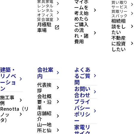
マイホ
家具家電
台
買い取り
arrow_forward_ios
arrow_forward_ios
レンタル
市
ームを
サービス
レンタル
地
arrow_forward_ios
買取リー
考え始
arrow_forward_ios
arrow_forward_ios
オフィス
下
スバック
めたら
貸会議室
鉄
相続相
arrow_forward_ios
月極駐
ご購入
南
談をし
open_in_new
arrow_forward_ios
北
車場
の流
たい
線/
arrow_forward_ios
れ・諸
不動産
八
費用
乙
に投資
arrow_forward_ios
女
したい
駅
currency_yen
1,980
万
円
建築・
会社案
よくあ
arrow_forward_ios
リノベ
内
るご質
arrow_forward_ios
arrow_forward_ios
domain
鶴
ーショ
問
代表挨
ケ
ン
お問い
arrow_forward_ios
拶
谷
arrow_forward_ios
合わせ
四
会社概
施工事
丁
プライ
arrow_forward_ios
要・沿
例
arrow_forward_ios
目
革
バシー
Renotta（リ
土
arrow_forward_ios
店舗紹
ポリシ
ノッ
地
arrow_forward_ios
arrow_forward_ios
介
タ）
ー
location_on
宮
山一地
城
家電リ
所と仙
県
arrow_forward_ios
サイク