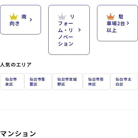
南
リ
駐
向き
フォー
車場2台
ム・リ
以上
ノベー
ション
人気のエリア
仙台市
仙台市青
仙台市宮城
仙台市若
仙台市太
泉区
葉区
野区
林区
白区
マンション