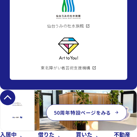
location_on
宮
城
県
富
谷
市
仙台うみの杜水族館
open_in_new
ひ
よ
2026.08.07
り
台1
丁
目
directions_walk
仙
space_dashboard
4LDK
台
／
東北障がい者芸術支援機構
open_in_new
市
93.95m²
地
下
鉄
南
北
keyboard_arrow_up
線/
泉
中
央
50周年特設ページをみる
arrow_forward
駅
currency_yen
2,690
万
円
入居中
借りた
買いた
不動産