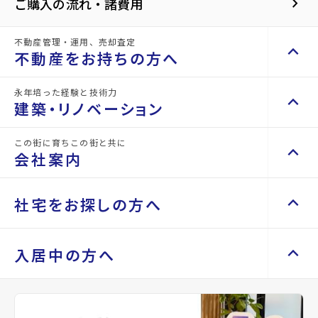
ック
ションをする
keyboard_arrow_right
ご購入の流れ・諸費用
新着物件
不動産管理・運用、売却査定
keyboard_arrow_up
不動産をお持ちの方へ
New
永年培った経験と技術力
keyboard_arrow_up
keyboard_arrow_right
不動産をお持ちの方へ
建築・リノベーション
不動産の管理を依頼したい
keyboard_arrow_right
この街に育ちこの街と共に
keyboard_arrow_up
keyboard_arrow_right
建築・リノベーション
山一地所の賃貸管理
keyboard_arrow_right
会社案内
損害保険・生命保険代理店
keyboard_arrow_right
施工事例
keyboard_arrow_right
不動産を貸すまでの流れ
keyboard_arrow_right
Renotta（リノッタ）
空き家サポートサービス
keyboard_arrow_up
keyboard_arrow_right
keyboard_arrow_right
会社案内
keyboard_arrow_right
社宅をお探しの方へ
空き地サポートサービス
keyboard_arrow_right
代表挨拶
keyboard_arrow_right
不動産を売却したい
keyboard_arrow_right
会社概要・沿革
keyboard_arrow_up
keyboard_arrow_right
keyboard_arrow_right
社宅をお探しの方へ
入居中の方へ
買い取りサービス
keyboard_arrow_right
店舗紹介
keyboard_arrow_right
マンスリーマンション
keyboard_arrow_right
買取リースバック
keyboard_arrow_right
山一地所と仙台
keyboard_arrow_right
家具家電レンタル
keyboard_arrow_right
keyboard_arrow_right
住まいのFAQ
相続相談をしたい
keyboard_arrow_right
新築戸建
パーパス
keyboard_arrow_right