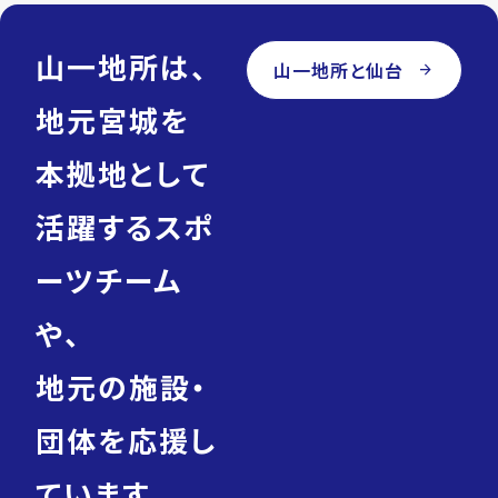
鉄
南
北
山一地所は、
線/
山一地所と仙台
arrow_forward
八
乙
地元宮城を
女
駅
currency_yen
1,870
本拠地として
万
円
活躍するスポ
domain
セ
キ
ーツチーム
ュ
レ
ア
や、
長
命
ケ
地元の施設・
丘
4
号
団体を応援し
地
location_on
宮
城
ています。
県