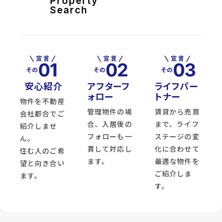
Property
ュ
レ
Search
ア
長
命
ケ
丘
6
号
地
location_on
宮
安心紹介
アフターフ
ライフパー
城
ォロー
トナー
県
物件を不動産
仙
管理物件の場
賃貸から売買
台
会社都合でご
市
合、入居後の
まで、ライフ
紹介しませ
泉
区
フォローも一
ステージの変
ん。
長
2026.08.07
貫して対応し
化に合わせて
命
住む人のご希
ケ
ます。
最適な物件を
望と向き合い
丘4
丁
ご紹介しま
ます。
目
す。
directions_walk
仙
space_dashboard
174.19m²
台
市
地
下