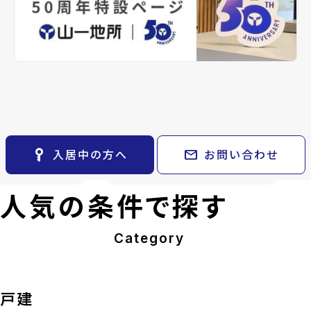
arrow_back
arrow_forward
レンタルオフィス
keyboard_arrow_right
不動産に投資したい
keyboard_arrow_right
keyboard_arrow_right
退去される方へ
目4期 2
泉ケ丘三丁目4期 1
CM紹介
keyboard_arrow_right
貸会議室
keyboard_arrow_right
号棟
※準備中 住まいのしおり（PDF）
採用情報
keyboard_arrow_right
月極駐車場
open_in_new
円
3,480万円
currency_yen
泉区泉ケ丘3丁
location_on
宮城県仙台市泉区泉ケ丘3丁
目
南北線/泉中央
directions_walk
仙台市地下鉄南北線/泉中央
駅
完成
build_circle
2026年8月完成
key_vertical
mail
入居中の方へ
お問い合わせ
l
arrow_forward
View Detail
arrow_forward
人気の条件で探す
Category
戸建