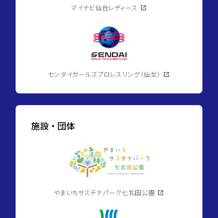
市
マイナビ仙台レディース
open_in_new
地
下
鉄
南
北
線/
八
乙
女
センダイガールズプロレスリング（仙女）
open_in_new
駅
currency_yen
1,863
万
円
施設・団体
domain
ひ
よ
り
台
一
丁
目
第
2
やまいちサステナパーク七北田公園
open_in_new
1
号
棟