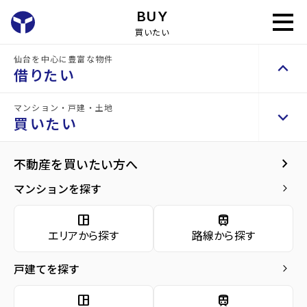
BUY
買いたい
home
買いたい
売買物件を探す
仙台を中心に豊富な物件
keyboard_arrow_up
借りたい
マンション・戸建・土地
keyboard_arrow_up
keyboard_arrow_right
賃貸検索（居住用）
買いたい
物件を探す
keyboard_arrow_right
keyboard_arrow_right
不動産を買いたい方へ
space_dashboard
train
エリアから探す
路線から探す
マンションを探す
keyboard_arrow_right
種別から探す
storefront
space_dashboard
train
domain
cottage
keyboard_arrow_right
賃貸検索（テナント・事業用）
nature
エリアから探す
路線から探す
事業
物件を探す
keyboard_arrow_right
マンシ
一戸
用・投
土地
ョン
建て
資用
戸建てを探す
keyboard_arrow_right
space_dashboard
train
エリアから探す
路線から探す
space_dashboard
train