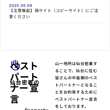
青
2025.05.09
葉
【注意喚起】偽サイト（コピーサイト）にご注
区
2026.08.07
吉
意ください
成
台2
丁
目
directions_walk
仙
space_dashboard
3LDK
台
／
市
101.85m²
地
下
鉄
南
北
ベスト
front_hand
山一地所は仙台密着す
線/
八
ることで、仙台に住む
乙
パート
女
皆さんの中長期のベス
駅
仙台密着の
ナー宣
currency_yen
3,990
トパートナーとなるこ
万
円
とをお約束するために
言
ベストパートナー宣言
domain
セ
をしております。
キ