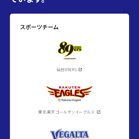
仙
台
市
泉
区
スポーツチーム
長
2026.08.07
命
ケ
丘4
丁
目
directions_walk
仙
space_dashboard
175.23m²
台
市
仙台89ERS
open_in_new
地
下
鉄
南
北
線/
八
乙
女
東北楽天ゴールデンイーグルス
open_in_new
駅
currency_yen
1,870
万
円