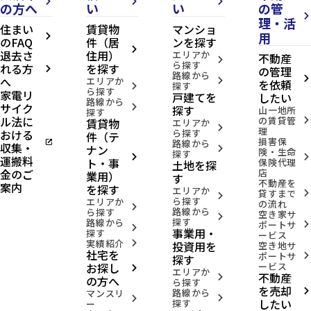
arrow_forward_ios
arrow_forward_ios
arrow_forward_ios
の方へ
い
い
の管
domain
セ
arrow_forward_ios
理・活
住まい
賃貸物
マンショ
キ
用
arrow_forward_ios
ュ
のFAQ
件（居
ンを探す
レ
arrow_forward_ios
退去さ
住用）
エリアか
不動産
ア
arrow_forward_ios
ら探す
れる方
を探す
の管理
arrow_forward_ios
長
路線から
へ
arrow_forward_ios
エリアか
arrow_forward_ios
を依頼
命
探す
arrow_forward_ios
ら探す
家電リ
ケ
戸建てを
したい
路線から
丘
サイク
arrow_forward_ios
探す
山一地所
探す
1
ル法に
の賃貸管
賃貸物
arrow_forward_ios
エリアか
号
arrow_forward_ios
理
おける
ら探す
件（テ
地
損害保
open_in_new
路線から
収集・
ナン
arrow_forward_ios
険・生命
探す
location_on
宮
arrow_forward_ios
arrow_forward_ios
運搬料
ト・事
保険代理
土地を探
城
金のご
店
業用）
県
す
不動産を
仙
案内
を探す
エリアか
貸すまで
arrow_forward_ios
台
arrow_forward_ios
ら探す
エリアか
の流れ
市
arrow_forward_ios
路線から
ら探す
空き家サ
泉
arrow_forward_ios
探す
路線から
ポートサ
arrow_forward_ios
区
arrow_forward_ios
事業用・
探す
ービス
長
2026.08.07
実績紹介
投資用を
arrow_forward_ios
空き地サ
命
社宅を
ポートサ
arrow_forward_ios
探す
ケ
お探し
ービス
丘4
arrow_forward_ios
エリアか
不動産
arrow_forward_ios
丁
の方へ
ら探す
を売却
目
路線から
arrow_forward_ios
マンスリ
arrow_forward_ios
arrow_forward_ios
したい
探す
ー
directions_walk
仙
space_dashboard
175.19m²