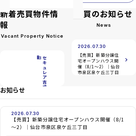
新着売買物件情
売買のお知らせ
報
News
Vacant Property Notice
2026.07.30
【売買】新築分譲住
domain
セ
宅オープンハウス開
キ
催（8/1～2）｜仙台
ュ
レ
市泉区泉ケ丘三丁目
ア
吉
成
2025.05.09
お知らせ
台
【注意喚起】偽サイ
8
号
ト（コピーサイト）
棟
にご注意ください
location_on
宮
2026.07.30
城
【売買】新築分譲住宅オープンハウス開催（8/1
県
～2）｜仙台市泉区泉ケ丘三丁目
仙
台
市