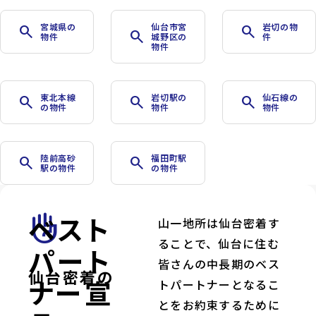
宮城県の
仙台市宮
岩切の物
search
search
search
物件
城野区の
件
物件
東北本線
岩切駅の
仙石線の
search
search
search
の物件
物件
物件
陸前高砂
福田町駅
search
search
駅の物件
の物件
ベスト
front_hand
山一地所は仙台密着す
ることで、仙台に住む
パート
皆さんの中長期のベス
仙台密着の
ナー宣
トパートナーとなるこ
とをお約束するために