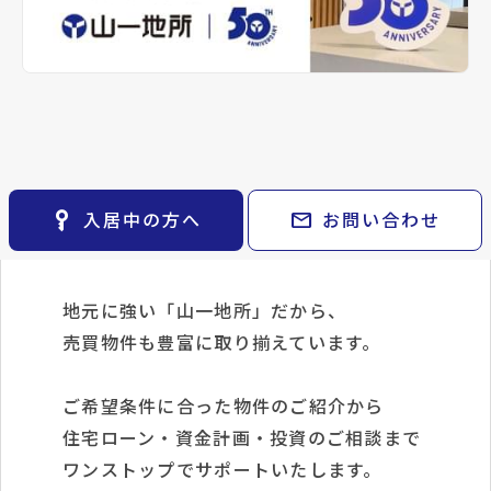
keyboard_arrow_right
keyboard_arrow_right
パーパス
対象物件をご契約のお客様へ
keyboard_arrow_right
不動産に投資したい
※準備中 住まいのしおり（PDF）
keyboard_arrow_right
貸会議室
keyboard_arrow_right
CM紹介
『選べる家電』いずれか1点プレゼント！
open_in_new
月極駐車場
keyboard_arrow_right
採用情報
※詳細はお気軽にお問い合わせください♪
●○●○●○●○●○●○●○●○●○●○●
key_vertical
mail
入居中の方へ
お問い合わせ
【購入のご相談】
地元に強い「山一地所」だから、
売買物件も豊富に取り揃えています。
ご希望条件に合った物件のご紹介から
住宅ローン・資金計画・投資のご相談まで
ワンストップでサポートいたします。