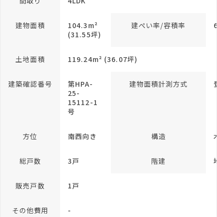
間取り
4LDK
建物面積
104.3m²
建ぺい率/容積率
(31.55坪)
土地面積
119.24m² (36.07坪)
建築確認番号
第HPA-
建物面積計測方式
25-
15112-1
号
方位
南西向き
構造
総戸数
3戸
階建
販売戸数
1戸
その他費用
-