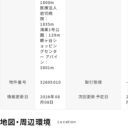
1800m
医療法人
岩切病
院：
1835m
鴻巣1号公
園：129m
鶴ヶ谷シ
ョッピン
グセンタ
ー アバイ
ン：
3801m
物件番号
32605010
取引態様
情報更新日
2026年08
次回更新予定日
月08日
地図・周辺環境
Location