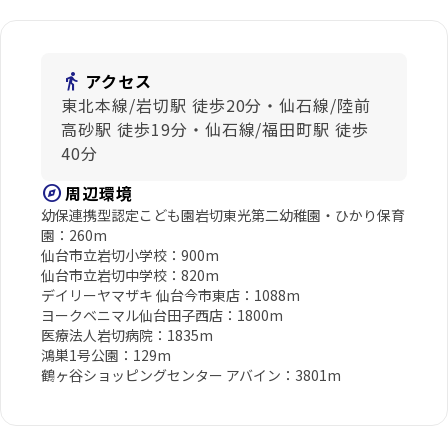
directions_walk
アクセス
東北本線/岩切駅 徒歩20分・仙石線/陸前
高砂駅 徒歩19分・仙石線/福田町駅 徒歩
40分
explore
周辺環境
幼保連携型認定こども園岩切東光第二幼稚園・ひかり保育
園：260m
仙台市立岩切小学校：900m
仙台市立岩切中学校：820m
デイリーヤマザキ 仙台今市東店：1088m
ヨークベニマル仙台田子西店：1800m
医療法人岩切病院：1835m
鴻巣1号公園：129m
鶴ヶ谷ショッピングセンター アバイン：3801m