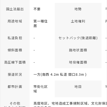
国土法届出
不要
地勢
用途地域
第一種住
土地権利
居
私道負担
-
セットバック(後退距離)
傾斜面積
-
路地状面積
高圧線下面積
-
地役権面積
接道状況
一方(南西 4.2m 私道 間口8.3m )
都市計画
市街化区
地目
域
その他
高度地区、宅地造成工事規制区域、文化財保