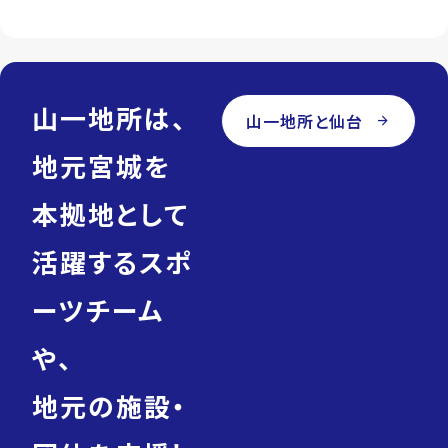
山一地所は、
山一地所と仙台
arrow_forward
地元宮城を
本拠地として
活躍するスポ
ーツチーム
や、
地元の施設・