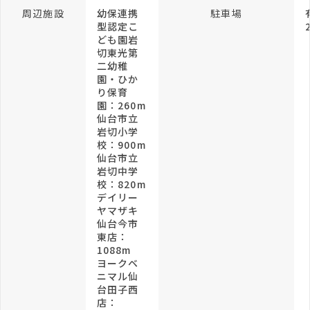
周辺施設
幼保連携
駐車場
型認定こ
ども園岩
切東光第
二幼稚
園・ひか
り保育
園：260m
仙台市立
岩切小学
校：900m
仙台市立
岩切中学
校：820m
デイリー
ヤマザキ
仙台今市
東店：
1088m
ヨークベ
ニマル仙
台田子西
店：