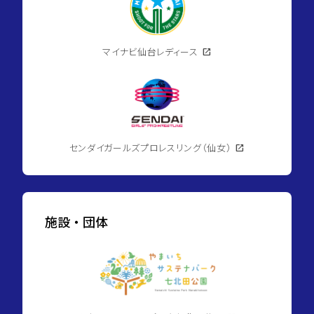
マイナビ仙台レディース
open_in_new
センダイガールズプロレスリング（仙女）
open_in_new
施設・団体