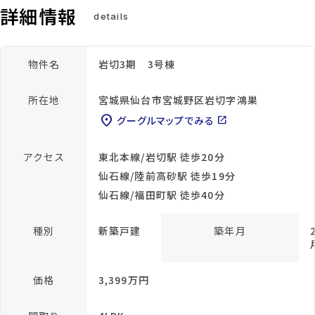
詳細情報
details
物件名
岩切3期 3号棟
所在地
宮城県仙台市宮城野区岩切字鴻巣
location_on
グーグルマップでみる
open_in_new
アクセス
東北本線/岩切駅 徒歩20分
仙石線/陸前高砂駅 徒歩19分
仙石線/福田町駅 徒歩40分
種別
新築戸建
築年月
価格
3,399万円