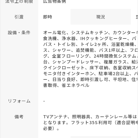
法令上の制限
広告物条例
引渡
即時
現況
設備・条件
オール電化、システムキッチン、カウンター
食洗機、浄水器、IHクッキングヒーター、パ
バス・トイレ別、トイレ2ヶ所、浴室乾燥機
ス、シャワー、追焚機能、バス1坪以上、フ
グ、全室フローリング、24時間換気システム
台、シャンプードレッサー、複層ガラス、給
クインクローゼット、床下収納、各室収納スペ
モニタ付きインターホン、駐車場2台以上、
ー、日当り良好、即時引渡し可、平坦地、住
書取得、省エネラベル
リフォーム
-
備考
TVアンテナ、照明器具、カーテンレール等は
となります。フラット35S利用可（適合証明
必要）。