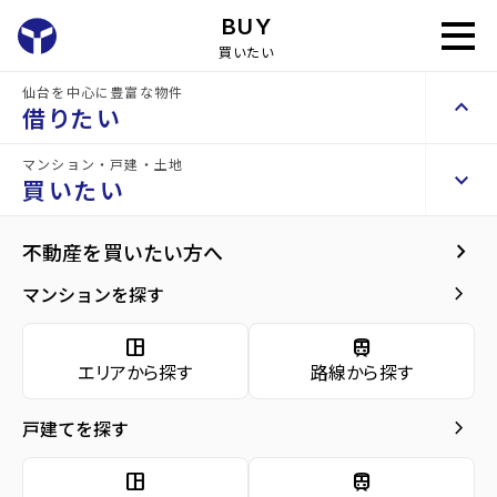
int(1) string(4) "1201"
BUY
買いたい
仙台を中心に豊富な物件
keyboard_arrow_up
借りたい
岩切3期 3号棟
新築戸建
新築
マンション・戸建・土地
keyboard_arrow_right
keyboard_arrow_right
keyboard_arrow_up
賃貸検索（居住用）
お問い合わせ
買いたい
keyboard_arrow_right
物件を探す
home
仙台の売買物件
仙台市宮城野区の売買一戸建て
岩切駅の売買一戸
arrow_forward
物件概要
keyboard_arrow_right
不動産を買いたい方へ
岩切3期 3号棟
space_dashboard
train
arrow_forward
詳細情報
3,399
keyboard_arrow_right
マンションを探す
エリアから探す
路線から探す
万円
arrow_forward
地図・周辺環境
space_dashboard
train
keyboard_arrow_right
賃貸検索（テナント・事業用）
エリアから探す
路線から探す
arrow_forward
ローンシュミレーション
keyboard_arrow_right
物件を探す
間取り
4LDK／104.30m²
keyboard_arrow_right
戸建てを探す
arrow_forward
お問い合わせ
space_dashboard
train
階数
2階建て
エリアから探す
路線から探す
space_dashboard
train