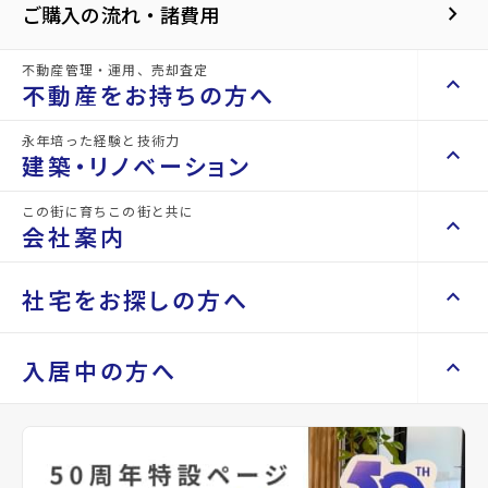
keyboard_arrow_right
ご購入の流れ・諸費用
感や高級感を演出
●南西道路に面し陽当り良好
不動産管理・運用、売却査定
keyboard_arrow_up
不動産をお持ちの方へ
永年培った経験と技術力
keyboard_arrow_right
keyboard_arrow_up
不動産をお持ちの方へ
建築・リノベーション
keyboard_arrow_right
不動産の管理を依頼したい
この街に育ちこの街と共に
keyboard_arrow_right
keyboard_arrow_up
建築・リノベーション
会社案内
山一地所の賃貸管理
keyboard_arrow_right
担当者からのコメント
損害保険・生命保険代理店
keyboard_arrow_right
keyboard_arrow_right
施工事例
不動産を貸すまでの流れ
keyboard_arrow_right
●駐車スペース並列2台可
keyboard_arrow_right
keyboard_arrow_up
会社案内
社宅をお探しの方へ
keyboard_arrow_right
Renotta（リノッタ）
空き家サポートサービス
keyboard_arrow_right
●住宅性能評価取得物件
空き地サポートサービス
keyboard_arrow_right
keyboard_arrow_right
代表挨拶
keyboard_arrow_right
keyboard_arrow_up
社宅をお探しの方へ
入居中の方へ
keyboard_arrow_right
不動産を売却したい
keyboard_arrow_right
会社概要・沿革
●○●○●○●○●○●○●○●○●○●○●
keyboard_arrow_right
マンスリーマンション
keyboard_arrow_right
買い取りサービス
店舗紹介
keyboard_arrow_right
keyboard_arrow_right
住まいのFAQ
買取リースバック
keyboard_arrow_right
keyboard_arrow_right
家具家電レンタル
【ご成約特典】
keyboard_arrow_right
山一地所と仙台
keyboard_arrow_right
相続相談をしたい
keyboard_arrow_right
退去される方へ
レンタルオフィス