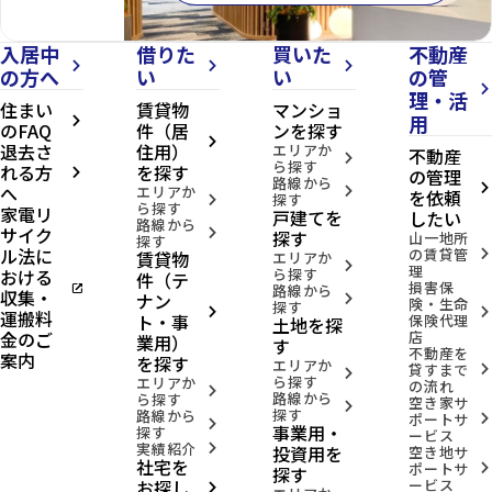
入居中
借りた
買いた
不動産
arrow_forward_ios
arrow_forward_ios
arrow_forward_ios
の方へ
い
い
の管
arrow_forward_ios
理・活
住まい
賃貸物
マンショ
用
arrow_forward_ios
のFAQ
件（居
ンを探す
arrow_forward_ios
退去さ
住用）
エリアか
不動産
arrow_forward_ios
ら探す
れる方
を探す
の管理
arrow_forward_ios
路線から
へ
arrow_forward_ios
エリアか
arrow_forward_ios
を依頼
探す
arrow_forward_ios
ら探す
家電リ
戸建てを
したい
路線から
サイク
arrow_forward_ios
探す
山一地所
探す
ル法に
の賃貸管
賃貸物
arrow_forward_ios
エリアか
arrow_forward_ios
理
おける
ら探す
件（テ
損害保
open_in_new
路線から
収集・
ナン
arrow_forward_ios
険・生命
探す
arrow_forward_ios
arrow_forward_ios
運搬料
ト・事
保険代理
土地を探
金のご
店
業用）
す
不動産を
案内
を探す
エリアか
貸すまで
arrow_forward_ios
arrow_forward_ios
ら探す
エリアか
の流れ
arrow_forward_ios
路線から
ら探す
空き家サ
arrow_forward_ios
探す
路線から
ポートサ
arrow_forward_ios
arrow_forward_ios
事業用・
探す
ービス
実績紹介
投資用を
arrow_forward_ios
空き地サ
社宅を
ポートサ
arrow_forward_ios
探す
お探し
ービス
arrow_forward_ios