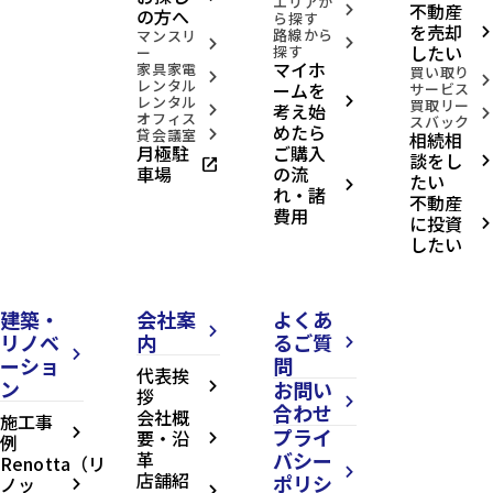
エリアか
不動産
arrow_forward_ios
の方へ
ら探す
を売却
路線から
arrow_forward_ios
マンスリ
arrow_forward_ios
arrow_forward_ios
したい
探す
ー
マイホ
家具家電
買い取り
arrow_forward_ios
arrow_forward_ios
レンタル
ームを
サービス
レンタル
arrow_forward_ios
買取リー
考え始
arrow_forward_ios
arrow_forward_ios
オフィス
スバック
めたら
貸会議室
相続相
arrow_forward_ios
月極駐
ご購入
談をし
open_in_new
arrow_forward_ios
車場
の流
たい
arrow_forward_ios
れ・諸
不動産
費用
に投資
arrow_forward_ios
したい
建築・
会社案
よくあ
arrow_forward_ios
リノベ
内
るご質
arrow_forward_ios
arrow_forward_ios
ーショ
問
代表挨
ン
お問い
arrow_forward_ios
拶
arrow_forward_ios
合わせ
会社概
施工事
プライ
arrow_forward_ios
要・沿
例
arrow_forward_ios
革
バシー
Renotta（リ
arrow_forward_ios
店舗紹
ポリシ
ノッ
arrow_forward_ios
arrow_forward_ios