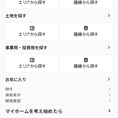
エリアから探す
路線から探す
種別／構造
新築戸建／木造
お気に入り
keyboard_arrow_right
土地を探す
アクセス
東北本線/岩切駅 徒歩20分
keyboard_arrow_right
物件
keyboard_arrow_right
space_dashboard
train
検索条件
所在地
宮城県仙台市宮城野区岩切字鴻巣
エリアから探す
路線から探す
location_on
グーグルマップでみる
open_in_new
keyboard_arrow_right
閲覧履歴
keyboard_arrow_right
keyboard_arrow_right
社宅をお探しの方へ
事業用・投資用を探す
築年月
2026年04月
keyboard_arrow_right
マンスリー
space_dashboard
train
エリアから探す
路線から探す
keyboard_arrow_right
家具家電レンタル
keyboard_arrow_right
レンタルオフィス
keyboard_arrow_right
お気に入り
物件の特徴
keyboard_arrow_right
貸会議室
物件
keyboard_arrow_right
●長期優良住宅×ZEH水準、快適性と省エ
open_in_new
検索条件
月極駐車場
keyboard_arrow_right
閲覧履歴
keyboard_arrow_right
ネ性を両立
●環境と家計に優しいオール電化住宅
keyboard_arrow_right
マイホームを考え始めたら
●リビングには折り上げ天井を採用！開放