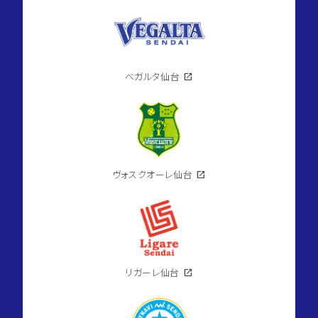
ベガルタ仙台
open_in_new
ヴォスクオーレ仙台
open_in_new
リガーレ仙台
open_in_new