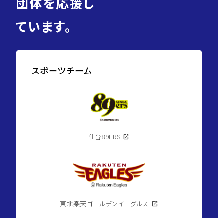
団体を応援し
ています。
スポーツチーム
仙台89ERS
open_in_new
東北楽天ゴールデンイーグルス
open_in_new