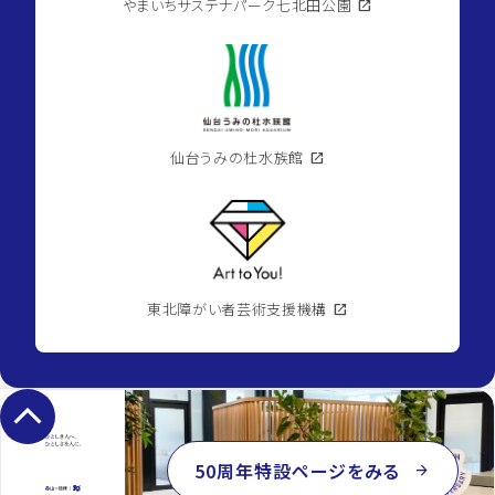
やまいちサステナパーク七北田公園
open_in_new
仙台うみの杜水族館
open_in_new
東北障がい者芸術支援機構
open_in_new
keyboard_arrow_up
50周年特設ページをみる
arrow_forward