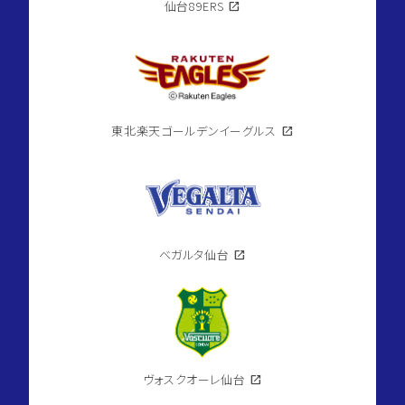
仙台89ERS
open_in_new
東北楽天ゴールデンイーグルス
open_in_new
ベガルタ仙台
open_in_new
ヴォスクオーレ仙台
open_in_new