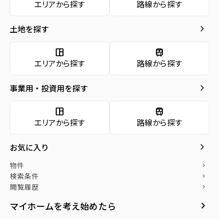
エリアから探す
路線から探す
種別／構造
中古戸建／木造
お気に入り
keyboard_arrow_right
土地を探す
アクセス
仙台市地下鉄南北線/八乙女駅 宮城交通バス
keyboard_arrow_right
物件
バス乗車24分 バス停『長命ケ丘二丁目』か
keyboard_arrow_right
space_dashboard
train
検索条件
ら徒歩4分
エリアから探す
路線から探す
keyboard_arrow_right
閲覧履歴
所在地
宮城県仙台市泉区長命ケ丘4丁目
location_on
keyboard_arrow_right
グーグルマップでみる
open_in_new
keyboard_arrow_right
社宅をお探しの方へ
事業用・投資用を探す
keyboard_arrow_right
マンスリー
space_dashboard
train
築年月
2025年05月
エリアから探す
路線から探す
keyboard_arrow_right
家具家電レンタル
keyboard_arrow_right
レンタルオフィス
keyboard_arrow_right
お気に入り
keyboard_arrow_right
貸会議室
物件
keyboard_arrow_right
物件の特徴
open_in_new
検索条件
月極駐車場
keyboard_arrow_right
閲覧履歴
keyboard_arrow_right
●長命ヶ丘の穏やかな街並みに、ダイワハ
keyboard_arrow_right
マイホームを考え始めたら
ウスの分譲住宅