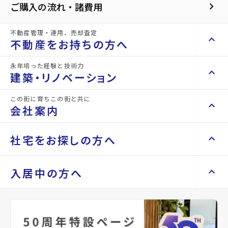
●教育施設が徒歩圏内。家族の毎日にうれ
keyboard_arrow_right
ご購入の流れ・諸費用
しい住環境
●太陽光発電システム×オール電化。長期
不動産管理・運用、売却査定
keyboard_arrow_up
不動産をお持ちの方へ
優良住宅認定対象物件
●収納充実＆快適設備を備えた、新しい暮
永年培った経験と技術力
keyboard_arrow_right
keyboard_arrow_up
不動産をお持ちの方へ
建築・リノベーション
らしが始まる住まい
keyboard_arrow_right
不動産の管理を依頼したい
この街に育ちこの街と共に
keyboard_arrow_right
keyboard_arrow_up
建築・リノベーション
会社案内
山一地所の賃貸管理
keyboard_arrow_right
損害保険・生命保険代理店
keyboard_arrow_right
keyboard_arrow_right
施工事例
不動産を貸すまでの流れ
keyboard_arrow_right
keyboard_arrow_right
keyboard_arrow_up
会社案内
社宅をお探しの方へ
keyboard_arrow_right
Renotta（リノッタ）
空き家サポートサービス
keyboard_arrow_right
空き地サポートサービス
keyboard_arrow_right
keyboard_arrow_right
代表挨拶
担当者からのコメント
keyboard_arrow_right
keyboard_arrow_up
社宅をお探しの方へ
入居中の方へ
keyboard_arrow_right
不動産を売却したい
keyboard_arrow_right
会社概要・沿革
●駐車スペース並列3台可（車種による）
keyboard_arrow_right
マンスリーマンション
keyboard_arrow_right
買い取りサービス
店舗紹介
keyboard_arrow_right
●住宅性能評価取得物件
keyboard_arrow_right
住まいのFAQ
買取リースバック
keyboard_arrow_right
keyboard_arrow_right
家具家電レンタル
keyboard_arrow_right
山一地所と仙台
keyboard_arrow_right
相続相談をしたい
keyboard_arrow_right
退去される方へ
レンタルオフィス