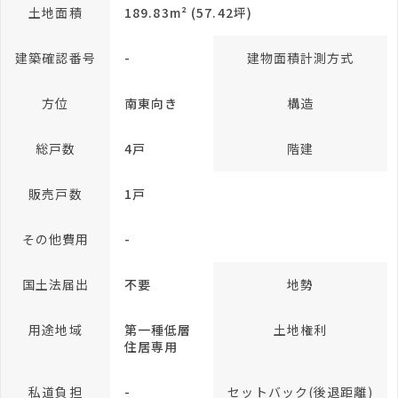
土地面積
189.83m² (57.42坪)
建築確認番号
-
建物面積計測方式
方位
南東向き
構造
総戸数
4戸
階建
販売戸数
1戸
その他費用
-
国土法届出
不要
地勢
用途地域
第一種低層
土地権利
住居専用
私道負担
-
セットバック(後退距離)