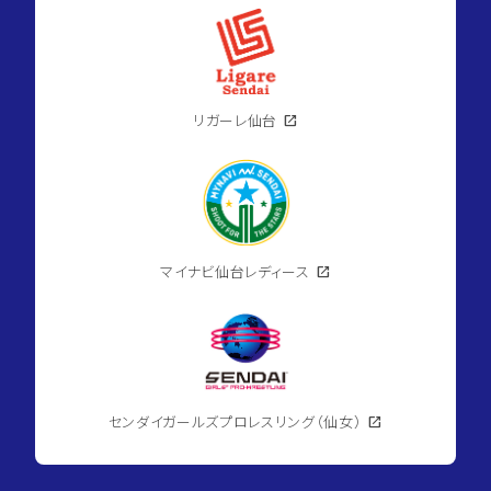
リガーレ仙台
open_in_new
マイナビ仙台レディース
open_in_new
センダイガールズプロレスリング（仙女）
open_in_new