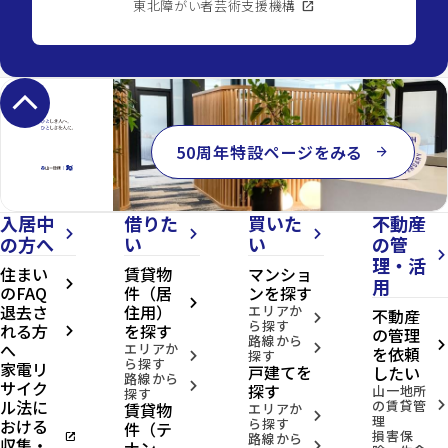
東北障がい者芸術支援機構
open_in_new
keyboard_arrow_up
50周年特設ページをみる
arrow_forward
入居中
借りた
買いた
不動産
arrow_forward_ios
arrow_forward_ios
arrow_forward_ios
の方へ
い
い
の管
arrow_forward_ios
理・活
住まい
賃貸物
マンショ
用
arrow_forward_ios
のFAQ
件（居
ンを探す
arrow_forward_ios
退去さ
住用）
エリアか
不動産
arrow_forward_ios
ら探す
れる方
を探す
の管理
arrow_forward_ios
路線から
へ
arrow_forward_ios
エリアか
arrow_forward_ios
を依頼
探す
arrow_forward_ios
ら探す
家電リ
戸建てを
したい
路線から
サイク
arrow_forward_ios
探す
山一地所
探す
ル法に
の賃貸管
賃貸物
arrow_forward_ios
エリアか
arrow_forward_ios
理
おける
ら探す
件（テ
損害保
open_in_new
路線から
収集・
ナン
arrow_forward_ios