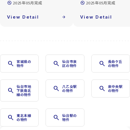
build_circle
2025年05月完成
build_circle
2025年05月完成
View Detail
arrow_forward
View Detail
宮城県の
仙台市泉
長命ケ丘
search
search
search
物件
区の物件
の物件
仙台市地
八乙女駅
泉中央駅
search
search
search
下鉄南北
の物件
の物件
線の物件
東北本線
仙台駅の
search
search
の物件
物件