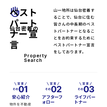
ベスト
front_hand
山一地所は仙台密着す
ることで、仙台に住む
パート
皆さんの中長期のベス
仙台密着の
ナー宣
トパートナーとなるこ
とをお約束するために
言
ベストパートナー宣言
をしております。
Property
Search
安心紹介
アフターフ
ライフパー
ォロー
トナー
物件を不動産