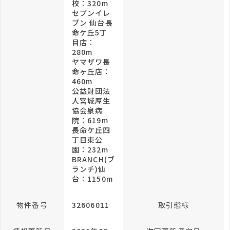
校：320m
セブンイレ
ブン 仙台長
命ケ丘5丁
目店：
280m
ヤマザワ長
命ヶ丘店：
460m
公益財団法
人宮城厚生
協会泉病
院：619m
長命ケ丘四
丁目東公
園：232m
BRANCH(ブ
ランチ)仙
台：1150m
物件番号
32606011
取引態様