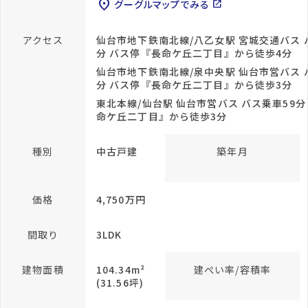
location_on
グーグルマップでみる
open_in_new
アクセス
仙台市地下鉄南北線/八乙女駅 宮城交通バス 
分 バス停『長命ケ丘二丁目』から徒歩4分
仙台市地下鉄南北線/泉中央駅 仙台市営バス 
分 バス停『長命ケ丘二丁目』から徒歩3分
東北本線/仙台駅 仙台市営バス バス乗車59分
命ケ丘二丁目』から徒歩3分
種別
中古戸建
築年月
価格
4,750万円
間取り
3LDK
建物面積
104.34m²
建ぺい率/容積率
(31.56坪)