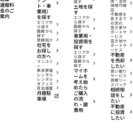
険・生命
探す
arrow_forward_ios
arrow_forward_ios
運搬料
ト・事
保険代理
土地を探
金のご
店
業用）
す
不動産を
案内
を探す
エリアか
貸すまで
arrow_forward_ios
arrow_forward_ios
ら探す
エリアか
の流れ
arrow_forward_ios
路線から
ら探す
空き家サ
arrow_forward_ios
探す
路線から
ポートサ
arrow_forward_ios
arrow_forward_ios
事業用・
探す
ービス
実績紹介
投資用を
arrow_forward_ios
空き地サ
社宅を
ポートサ
arrow_forward_ios
探す
お探し
ービス
arrow_forward_ios
エリアか
不動産
arrow_forward_ios
の方へ
ら探す
を売却
路線から
arrow_forward_ios
マンスリ
arrow_forward_ios
arrow_forward_ios
したい
探す
ー
マイホ
家具家電
買い取り
arrow_forward_ios
arrow_forward_ios
レンタル
ームを
サービス
レンタル
arrow_forward_ios
買取リー
考え始
arrow_forward_ios
arrow_forward_ios
オフィス
スバック
めたら
貸会議室
相続相
arrow_forward_ios
月極駐
ご購入
談をし
open_in_new
arrow_forward_ios
車場
の流
たい
arrow_forward_ios
れ・諸
不動産
費用
に投資
arrow_forward_ios
したい