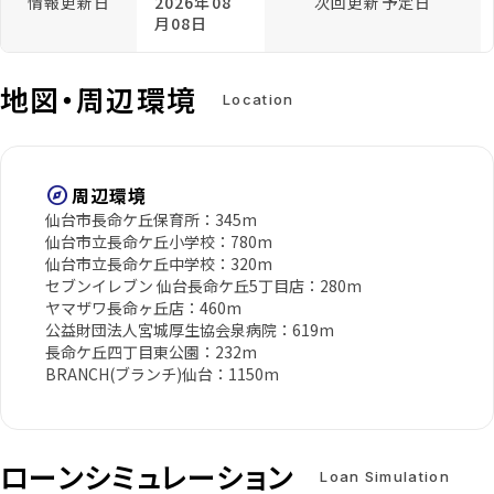
情報更新日
2026年08
次回更新予定日
月08日
地図・周辺環境
Location
explore
周辺環境
仙台市長命ケ丘保育所：345m
仙台市立長命ケ丘小学校：780m
仙台市立長命ケ丘中学校：320m
セブンイレブン 仙台長命ケ丘5丁目店：280m
ヤマザワ長命ヶ丘店：460m
公益財団法人宮城厚生協会泉病院：619m
長命ケ丘四丁目東公園：232m
BRANCH(ブランチ)仙台：1150m
ローンシミュレーション
Loan Simulation