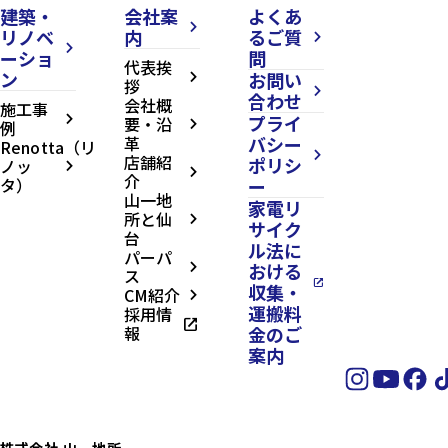
建築・
会社案
よくあ
arrow_forward_ios
リノベ
内
るご質
arrow_forward_ios
arrow_forward_ios
ーショ
問
代表挨
ン
お問い
arrow_forward_ios
拶
arrow_forward_ios
合わせ
会社概
施工事
プライ
arrow_forward_ios
要・沿
例
arrow_forward_ios
革
バシー
Renotta（リ
arrow_forward_ios
店舗紹
ポリシ
ノッ
arrow_forward_ios
arrow_forward_ios
介
タ）
ー
山一地
家電リ
所と仙
arrow_forward_ios
サイク
台
ル法に
パーパ
おける
arrow_forward_ios
ス
open_in_new
収集・
CM紹介
arrow_forward_ios
運搬料
採用情
open_in_new
報
金のご
案内
株式会社 山一地所