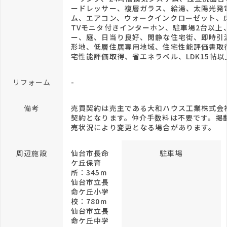
ードレッサー、複層ガラス、給湯、太陽光発
ム、エアコン、ウォークインクローゼット、
TVモニタ付きインターホン、駐車場2台以上
ー、庭、日当り良好、閑静な住宅街、即時引
形地、低層住居専用地域、住宅性能評価書取
宅性能評価取得、省エネラベル、LDK15帖以
リフォーム
-
備考
売買契約は売主である大和ハウス工業株式会
契約となります。仲介手数料は不要です。掲
売状況により変更となる場合があります。
周辺施設
仙台市長命
駐車場
ケ丘保育
所：345m
仙台市立長
命ケ丘小学
校：780m
仙台市立長
命ケ丘中学