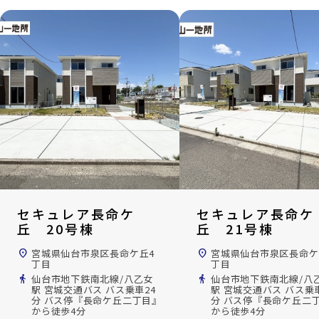
セキュレア長命ケ
セキュレア長命ケ
丘 20号棟
丘 21号棟
location_on
宮城県仙台市泉区長命ケ丘4
location_on
宮城県仙台市泉区長命ケ
丁目
丁目
directions_walk
仙台市地下鉄南北線/八乙女
directions_walk
仙台市地下鉄南北線/八
駅 宮城交通バス バス乗車24
駅 宮城交通バス バス乗車
分 バス停『長命ケ丘二丁目』
分 バス停『長命ケ丘二
から徒歩4分
から徒歩4分