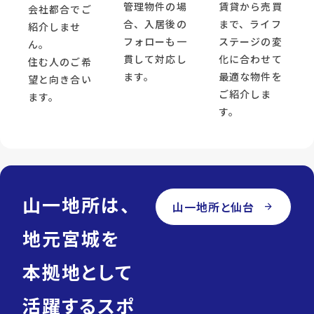
管理物件の場
賃貸から売買
会社都合でご
合、入居後の
まで、ライフ
紹介しませ
フォローも一
ステージの変
ん。
貫して対応し
化に合わせて
住む人のご希
ます。
最適な物件を
望と向き合い
ご紹介しま
ます。
す。
山一地所は、
山一地所と仙台
arrow_forward
地元宮城を
本拠地として
活躍するスポ