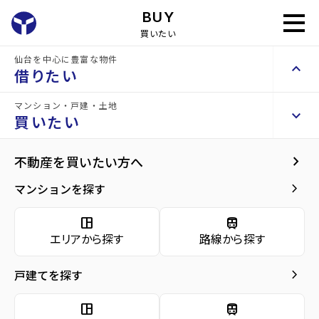
int(1) string(4) "1202"
BUY
買いたい
仙台を中心に豊富な物件
keyboard_arrow_up
借りたい
セキュレア長命ケ丘 23号棟
中古戸建
マンション・戸建・土地
keyboard_arrow_right
keyboard_arrow_right
keyboard_arrow_up
賃貸検索（居住用）
お問い合わせ
買いたい
keyboard_arrow_right
物件を探す
home
仙台の売買物件
仙台市泉区の売買一戸建て
八乙女駅の売買一戸建
arrow_forward
物件概要
keyboard_arrow_right
不動産を買いたい方へ
セキュレア長命ケ丘 23号棟
space_dashboard
train
arrow_forward
詳細情報
4,750
keyboard_arrow_right
マンションを探す
エリアから探す
路線から探す
万円
arrow_forward
地図・周辺環境
space_dashboard
train
keyboard_arrow_right
賃貸検索（テナント・事業用）
エリアから探す
路線から探す
arrow_forward
ローンシュミレーション
keyboard_arrow_right
物件を探す
間取り
3LDK／104.34m²
keyboard_arrow_right
戸建てを探す
arrow_forward
お問い合わせ
space_dashboard
train
階数
2階建て
エリアから探す
路線から探す
space_dashboard
train