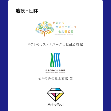
施設・団体
やまいちサステナパーク七北田公園
open_in_new
仙台うみの杜水族館
open_in_new