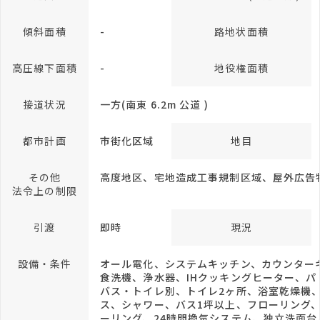
傾斜面積
-
路地状面積
高圧線下面積
-
地役権面積
接道状況
一方(南東 6.2m 公道 )
都市計画
市街化区域
地目
その他
高度地区、宅地造成工事規制区域、屋外広告
法令上の制限
引渡
即時
現況
設備・条件
オール電化、システムキッチン、カウンター
食洗機、浄水器、IHクッキングヒーター、パ
バス・トイレ別、トイレ2ヶ所、浴室乾燥機
ス、シャワー、バス1坪以上、フローリング
ーリング、24時間換気システム、独立洗面台