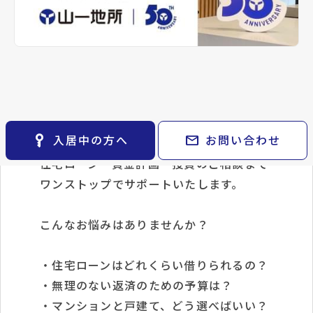
keyboard_arrow_right
●○●○●○●○●○●○●○●○●○●○●
keyboard_arrow_right
パーパス
keyboard_arrow_right
不動産に投資したい
※準備中 住まいのしおり（PDF）
keyboard_arrow_right
貸会議室
keyboard_arrow_right
CM紹介
【購入のご相談】
open_in_new
月極駐車場
keyboard_arrow_right
採用情報
地元に強い「山一地所」だから、
売買物件も豊富に取り揃えています。
key_vertical
mail
入居中の方へ
お問い合わせ
ご希望条件に合った物件のご紹介から
住宅ローン・資金計画・投資のご相談まで
ワンストップでサポートいたします。
こんなお悩みはありませんか？
・住宅ローンはどれくらい借りられるの？
・無理のない返済のための予算は？
・マンションと戸建て、どう選べばいい？