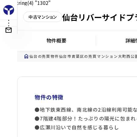
int(1) string(4) "1302"
仙台リバーサイドプ
中古マンション
物件概要
詳細
home
仙台の売買物件
仙台市青葉区の売買マンション
大町西公
物件の特徴
●地下鉄東西線、南北線の2沿線利用可能
●7階建4階部分！たっぷりの陽光に包ま
●広瀬川沿いで自然を感じる暮らし