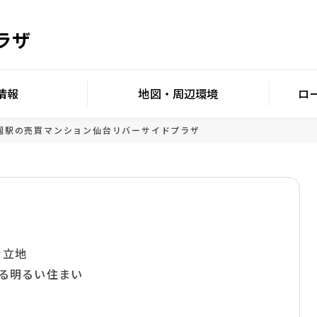
ラザ
情報
地図・周辺環境
ロ
園駅の売買マンション
仙台リバーサイドプラザ
な立地
れる明るい住まい