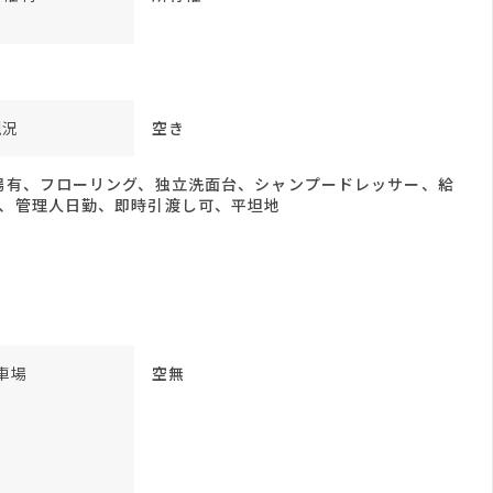
現況
空き
場有、フローリング、独立洗面台、シャンプードレッサー、給
好、管理人日勤、即時引渡し可、平坦地
車場
空無