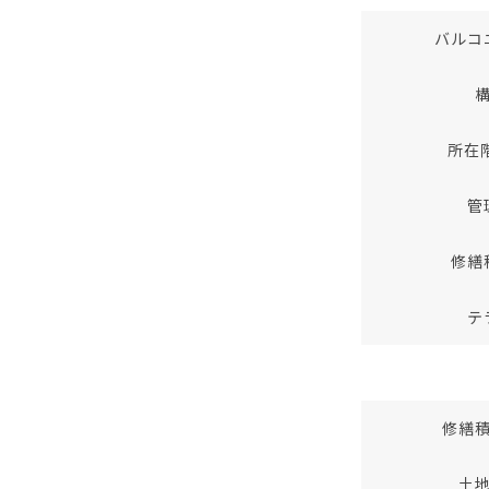
バルコ
所在
管
修繕
テ
修繕
土