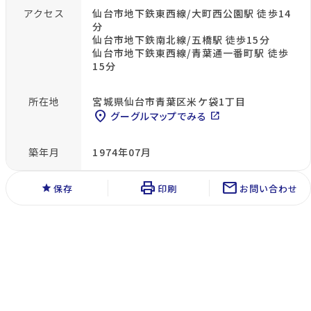
アクセス
仙台市地下鉄東西線/大町西公園駅 徒歩14
分
仙台市地下鉄南北線/五橋駅 徒歩15分
仙台市地下鉄東西線/青葉通一番町駅 徒歩
15分
所在地
宮城県仙台市青葉区米ケ袋1丁目
location_on
グーグルマップでみる
open_in_new
築年月
1974年07月
print
mail
star
保存
印刷
お問い合わせ