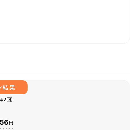
ン結果
年2回）
256
円