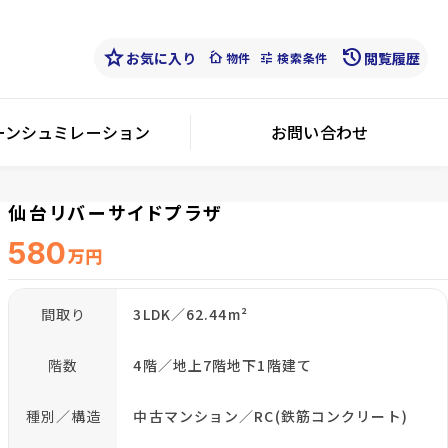
star
history
お気に入り
cottage
tune
閲覧履歴
物件
検索条件
ーンシュミレーション
お問い合わせ
仙台リバーサイドプラザ
580
万円
間取り
3LDK／62.44m²
階数
4階／地上7階地下1階建て
種別／構造
中古マンション／RC(鉄筋コンクリート)