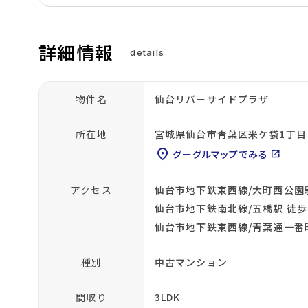
詳細情報
details
物件名
仙台リバーサイドプラザ
所在地
宮城県仙台市青葉区米ケ袋1丁目
location_on
グーグルマップでみる
open_in_new
アクセス
仙台市地下鉄東西線/大町西公園駅
仙台市地下鉄南北線/五橋駅 徒歩
仙台市地下鉄東西線/青葉通一番町
種別
中古マンション
間取り
3LDK