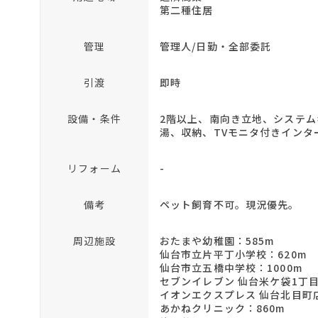
第二種住居
管理
管理人/日勤・全部委託
引渡
即時
設備・条件
2階以上、南向き立地、システム
湯、収納、TVモニタ付きイン
リフォーム
-
備考
ペット飼育不可。現況優先。
周辺施設
おたまや幼稚園：585m
仙台市立片平丁小学校：620m
仙台市立五橋中学校：1000m
セブンイレブン 仙台米ケ袋1丁目
イオンエクスプレス 仙台北目町店
あかねクリニック：860m