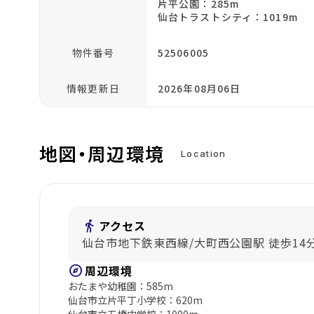
片平公園：285m
仙台トラストシティ：1019m
物件番号
52506005
情報更新日
2026年08月06日
地図・周辺環境
Location
directions_walk
アクセス
仙台市地下鉄東西線/大町西公園駅 徒歩14
explore
周辺環境
おたまや幼稚園：585m
仙台市立片平丁小学校：620m