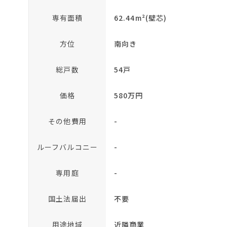
専有面積
62.44m²(壁芯)
方位
南向き
総戸数
54戸
価格
580万円
その他費用
-
ルーフバルコニー
-
専用庭
-
国土法届出
不要
用途地域
近隣商業