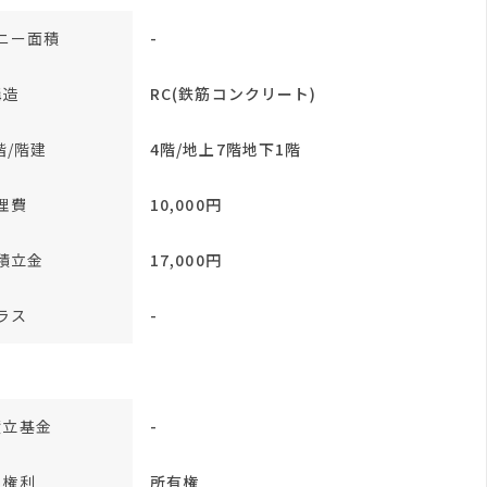
ニー面積
-
構造
RC(鉄筋コンクリート)
階/階建
4階/地上7階地下1階
理費
10,000円
積立金
17,000円
ラス
-
積立基金
-
地権利
所有権