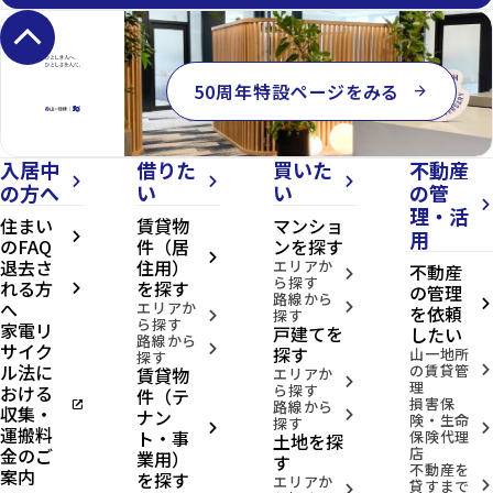
keyboard_arrow_up
50周年特設ページをみる
arrow_forward
入居中
借りた
買いた
不動産
arrow_forward_ios
arrow_forward_ios
arrow_forward_ios
の方へ
い
い
の管
arrow_forward_ios
理・活
住まい
賃貸物
マンショ
用
arrow_forward_ios
のFAQ
件（居
ンを探す
arrow_forward_ios
退去さ
住用）
エリアか
不動産
arrow_forward_ios
ら探す
れる方
を探す
の管理
arrow_forward_ios
路線から
へ
arrow_forward_ios
エリアか
arrow_forward_ios
を依頼
探す
arrow_forward_ios
ら探す
家電リ
戸建てを
したい
路線から
サイク
arrow_forward_ios
探す
山一地所
探す
ル法に
の賃貸管
賃貸物
arrow_forward_ios
エリアか
arrow_forward_ios
理
おける
ら探す
件（テ
損害保
open_in_new
路線から
収集・
ナン
arrow_forward_ios
険・生命
探す
arrow_forward_ios
arrow_forward_ios
運搬料
ト・事
保険代理
土地を探
金のご
店
業用）
す
不動産を
案内
を探す
エリアか
貸すまで
arrow_forward_ios
arrow_forward_ios