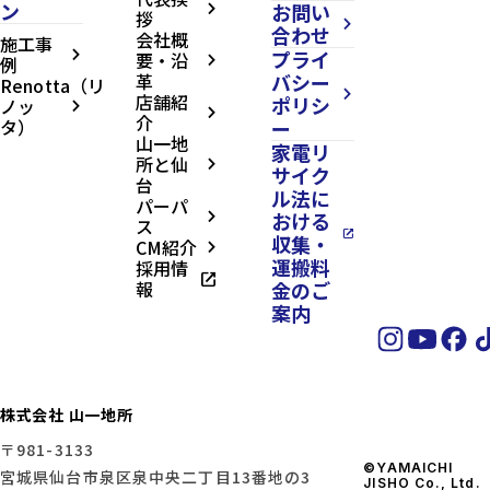
ン
お問い
arrow_forward_ios
拶
arrow_forward_ios
合わせ
会社概
施工事
プライ
arrow_forward_ios
要・沿
例
arrow_forward_ios
革
バシー
Renotta（リ
arrow_forward_ios
店舗紹
ポリシ
ノッ
arrow_forward_ios
arrow_forward_ios
介
タ）
ー
山一地
家電リ
所と仙
arrow_forward_ios
サイク
台
ル法に
パーパ
おける
arrow_forward_ios
ス
open_in_new
収集・
CM紹介
arrow_forward_ios
運搬料
採用情
open_in_new
報
金のご
案内
株式会社 山一地所
〒981-3133
©YAMAICHI
宮城県仙台市泉区泉中央二丁目13番地の3
JISHO Co., Ltd.