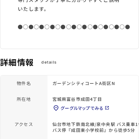
いたします。
●○●○●○●○●○●○●○●○●○●○●
詳細情報
details
物件名
ガーデンシティコートA街区N
所在地
宮城県富谷市成田4丁目
location_on
グーグルマップでみる
open_in_new
アクセス
仙台市地下鉄南北線/泉中央駅 バス乗車1
バス停『成田東小学校前』から徒歩5分