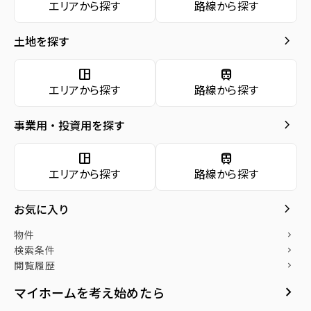
エリアから探す
路線から探す
種別／構造
中古マンション／RC(鉄筋コンクリート)
お気に入り
keyboard_arrow_right
土地を探す
アクセス
仙台市地下鉄南北線/泉中央駅 バス乗車19分
keyboard_arrow_right
物件
バス停『成田東小学校前』から徒歩5分
keyboard_arrow_right
space_dashboard
train
検索条件
エリアから探す
路線から探す
所在地
宮城県富谷市成田4丁目
keyboard_arrow_right
閲覧履歴
location_on
グーグルマップでみる
open_in_new
keyboard_arrow_right
keyboard_arrow_right
社宅をお探しの方へ
事業用・投資用を探す
築年月
2001年02月
keyboard_arrow_right
マンスリー
space_dashboard
train
エリアから探す
路線から探す
keyboard_arrow_right
家具家電レンタル
keyboard_arrow_right
レンタルオフィス
keyboard_arrow_right
お気に入り
keyboard_arrow_right
貸会議室
物件の特徴
物件
keyboard_arrow_right
open_in_new
検索条件
月極駐車場
keyboard_arrow_right
●毎日のお散歩も快適な緑に恵まれた閑静
閲覧履歴
keyboard_arrow_right
な住宅地
keyboard_arrow_right
マイホームを考え始めたら
●南向きのリビングでぽかぽかの日差しが