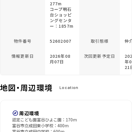
277m
コープ明石
台ショッピ
ングセンタ
ー：1857m
物件番号
52602007
取引態様
仲
情報更新日
2026年08
次回更新予定日
20
月07日
年0
21
地図・周辺環境
Location
explore
周辺環境
認定こども園富谷ひよこ園：170m
富谷市立成田東小学校：400m
富谷市立成田中学校：600m