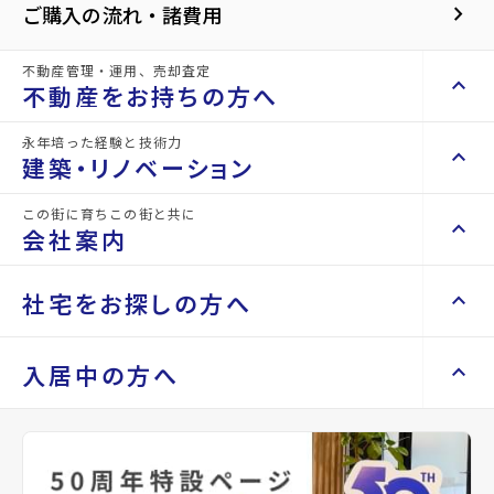
keyboard_arrow_right
ご購入の流れ・諸費用
感じられます
●専用駐車場1台付 ●買い物施設が充実の
不動産管理・運用、売却査定
便利な住環境
keyboard_arrow_up
不動産をお持ちの方へ
●小さなお子様も無理なく通える成田東小
永年培った経験と技術力
学校は徒歩5分
keyboard_arrow_right
keyboard_arrow_up
不動産をお持ちの方へ
建築・リノベーション
keyboard_arrow_right
不動産の管理を依頼したい
この街に育ちこの街と共に
keyboard_arrow_right
keyboard_arrow_up
建築・リノベーション
会社案内
山一地所の賃貸管理
keyboard_arrow_right
損害保険・生命保険代理店
keyboard_arrow_right
keyboard_arrow_right
施工事例
不動産を貸すまでの流れ
keyboard_arrow_right
keyboard_arrow_right
keyboard_arrow_up
会社案内
社宅をお探しの方へ
keyboard_arrow_right
Renotta（リノッタ）
空き家サポートサービス
keyboard_arrow_right
担当者からのコメント
空き地サポートサービス
keyboard_arrow_right
keyboard_arrow_right
代表挨拶
keyboard_arrow_right
keyboard_arrow_up
社宅をお探しの方へ
入居中の方へ
keyboard_arrow_right
不動産を売却したい
●○●○●○●○●○●○●○●○●○●○●
keyboard_arrow_right
会社概要・沿革
keyboard_arrow_right
マンスリーマンション
keyboard_arrow_right
買い取りサービス
店舗紹介
keyboard_arrow_right
keyboard_arrow_right
住まいのFAQ
【購入のご相談】
買取リースバック
keyboard_arrow_right
keyboard_arrow_right
家具家電レンタル
keyboard_arrow_right
山一地所と仙台
keyboard_arrow_right
相続相談をしたい
keyboard_arrow_right
退去される方へ
レンタルオフィス