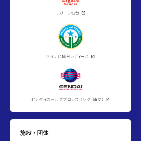
リガーレ仙台
open_in_new
マイナビ仙台レディース
open_in_new
センダイガールズプロレスリング（仙女）
open_in_new
施設・団体