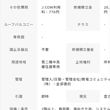
その他費用
J:COM利用
修繕積立金
20
料：770円
円
ルーフバルコニー
-
テラス
-
専用庭
-
国土法届出
不要
修繕積立基金
-
用途地域
第二種中高
土地権利
所
層住居専用
管理
管理人/日勤・管理会社/関電コミュニテ
（株）・全部委託
引渡
即時
現況
空
設備・条件
2階以上、角部屋、南向き立地、システ