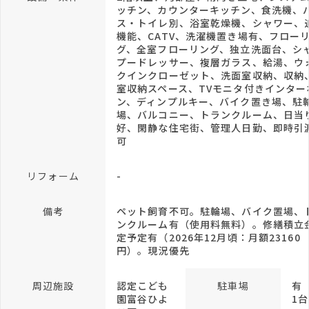
ッチン、カウンターキッチン、食洗機、
ス・トイレ別、浴室乾燥機、シャワー、
機能、CATV、洗濯機置き場有、フロー
グ、全室フローリング、独立洗面台、シ
プードレッサー、複層ガラス、給湯、ウ
クインクローゼット、洗面室収納、収納
室収納スペース、TVモニタ付きインター
ン、ディンプルキー、バイク置き場、駐
場、バルコニー、トランクルーム、日当
好、閑静な住宅街、管理人日勤、即時引
可
リフォーム
-
備考
ペット飼育不可。駐輪場、バイク置場、
ンクルーム有（使用料無料）。修繕積立
定予定有（2026年12月頃：月額23160
円）。現況優先
周辺施設
認定こども
駐車場
有
園富谷ひよ
1台