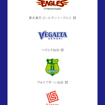
東北楽天ゴールデンイーグルス
open_in_new
ベガルタ仙台
open_in_new
ヴォスクオーレ仙台
open_in_new