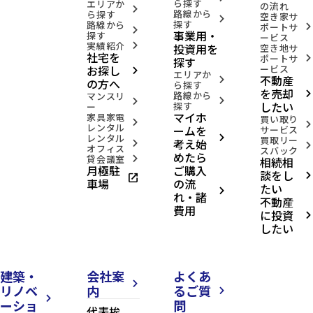
ら探す
エリアか
の流れ
arrow_forward_ios
路線から
ら探す
空き家サ
arrow_forward_ios
探す
路線から
ポートサ
arrow_forward_ios
arrow_forward_ios
事業用・
探す
ービス
実績紹介
投資用を
arrow_forward_ios
空き地サ
社宅を
ポートサ
arrow_forward_ios
探す
お探し
ービス
arrow_forward_ios
エリアか
不動産
arrow_forward_ios
の方へ
ら探す
を売却
路線から
arrow_forward_ios
マンスリ
arrow_forward_ios
arrow_forward_ios
したい
探す
ー
マイホ
家具家電
買い取り
arrow_forward_ios
arrow_forward_ios
レンタル
ームを
サービス
レンタル
arrow_forward_ios
買取リー
考え始
arrow_forward_ios
arrow_forward_ios
オフィス
スバック
めたら
貸会議室
相続相
arrow_forward_ios
月極駐
ご購入
談をし
open_in_new
arrow_forward_ios
車場
の流
たい
arrow_forward_ios
れ・諸
不動産
費用
に投資
arrow_forward_ios
したい
建築・
会社案
よくあ
arrow_forward_ios
リノベ
内
るご質
arrow_forward_ios
arrow_forward_ios
ーショ
問
代表挨