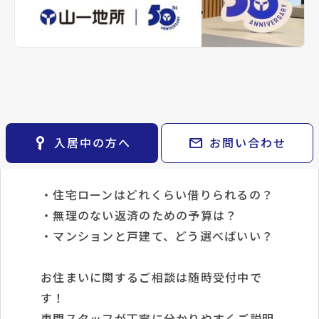
keyboard_arrow_right
keyboard_arrow_right
パーパス
地元に強い「山一地所」だから、
keyboard_arrow_right
不動産に投資したい
※準備中 住まいのしおり（PDF）
keyboard_arrow_right
貸会議室
売買物件も豊富に取り揃えています。
keyboard_arrow_right
CM紹介
open_in_new
月極駐車場
keyboard_arrow_right
採用情報
ご希望条件に合った物件のご紹介から
住宅ローン・資金計画・投資のご相談まで
ワンストップでサポートいたします。
key_vertical
mail
入居中の方へ
お問い合わせ
こんなお悩みはありませんか？
・住宅ローンはどれくらい借りられるの？
・無理のない返済のための予算は？
・マンションと戸建て、どう選べばいい？
お住まいに関するご相談は随時受付中で
す！
専門スタッフが丁寧に分かりやすくご説明