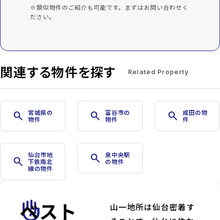
※類似物件のご紹介も可能です。まずはお問い合わせく
ださい。
関連する物件を探す
Related Property
宮城県の
富谷市の
成田の物
search
search
search
物件
物件
件
仙台市地
泉中央駅
search
search
下鉄南北
の物件
線の物件
ベスト
front_hand
山一地所は仙台密着す