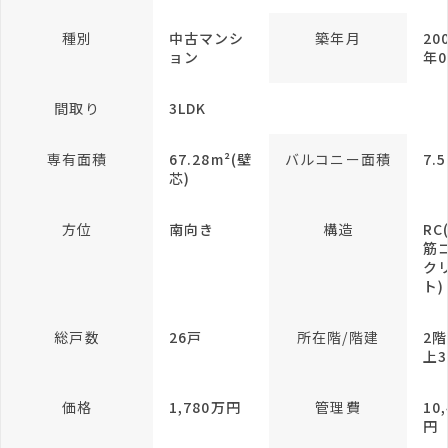
種別
中古マンシ
築年月
20
ョン
年0
間取り
3LDK
専有面積
67.28m²(壁
バルコニー面積
7.
芯)
方位
南向き
構造
RC
筋
ク
ト)
総戸数
26戸
所在階/階建
2階
上
価格
1,780万円
管理費
10
円