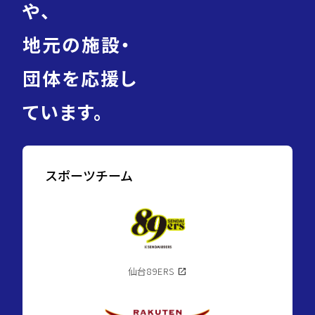
や、
地元の施設・
団体を応援し
ています。
スポーツチーム
仙台89ERS
open_in_new