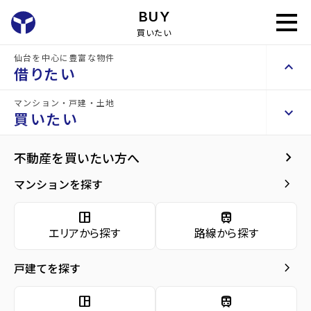
int(1) string(4) "1302"
BUY
買いたい
仙台を中心に豊富な物件
keyboard_arrow_up
借りたい
ガーデンシティコートA街区N
中古マンション
マンション・戸建・土地
keyboard_arrow_right
keyboard_arrow_right
keyboard_arrow_up
賃貸検索（居住用）
お問い合わせ
買いたい
keyboard_arrow_right
物件を探す
home
仙台の売買物件
富谷市の売買マンション
泉中央駅の売買マンショ
arrow_forward
物件概要
keyboard_arrow_right
不動産を買いたい方へ
ガーデンシティコートA街区N
space_dashboard
train
arrow_forward
詳細情報
1,780
keyboard_arrow_right
マンションを探す
エリアから探す
路線から探す
万円
arrow_forward
地図・周辺環境
space_dashboard
train
keyboard_arrow_right
賃貸検索（テナント・事業用）
エリアから探す
路線から探す
arrow_forward
ローンシュミレーション
keyboard_arrow_right
物件を探す
間取り
3LDK／67.28m²
keyboard_arrow_right
戸建てを探す
arrow_forward
お問い合わせ
space_dashboard
train
階数
2階／3階建て
エリアから探す
路線から探す
space_dashboard
train