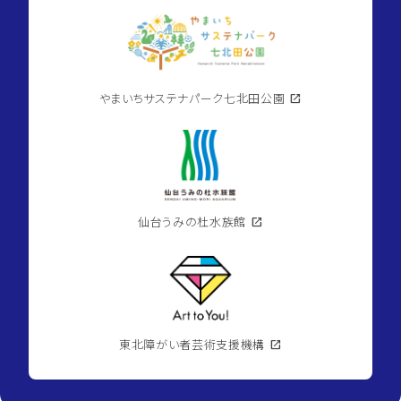
やまいちサステナパーク七北田公園
open_in_new
仙台うみの杜水族館
open_in_new
東北障がい者芸術支援機構
open_in_new