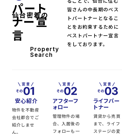
ることで、仙台に住む
パート
皆さんの中長期のベス
仙台密着の
ナー宣
トパートナーとなるこ
とをお約束するために
言
ベストパートナー宣言
をしております。
Property
Search
安心紹介
アフターフ
ライフパー
ォロー
トナー
物件を不動産
管理物件の場
賃貸から売買
会社都合でご
合、入居後の
まで、ライフ
紹介しませ
フォローも一
ステージの変
ん。