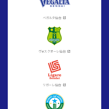
ベガルタ仙台
open_in_new
ヴォスクオーレ仙台
open_in_new
リガーレ仙台
open_in_new