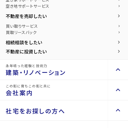
エリアから探す
路線から探す
空き地サポートサービス
keyboard_arrow_right
お気に入り
売却後も住み続けたい方へ「買取リースバッ
不動産を売却したい
keyboard_arrow_right
土地を探す
keyboard_arrow_right
物件
keyboard_arrow_right
ク」
買い取りサービス
keyboard_arrow_right
検索条件
keyboard_arrow_right
space_dashboard
train
買取リースバック
keyboard_arrow_right
エリアから探す
路線から探す
閲覧履歴
買取リースバックとは、お客様が所有されているご
keyboard_arrow_right
相続相談をしたい
keyboard_arrow_right
自宅を弊社が買い取り、売却後も賃貸という形で住
keyboard_arrow_right
社宅をお探しの方へ
事業用・投資用を探す
keyboard_arrow_right
不動産に投資したい
keyboard_arrow_right
み続けられるサービスです。
マンスリー
keyboard_arrow_right
space_dashboard
train
永年培った経験と技術力
「引っ越しをしたくないけれど、一時的にまとまっ
家具家電レンタル
keyboard_arrow_right
keyboard_arrow_up
エリアから探す
路線から探す
建築・リノベーション
レンタルオフィス
た資金が必要」などのお悩みを持つ方に選ばれてい
keyboard_arrow_right
お気に入り
keyboard_arrow_right
貸会議室
keyboard_arrow_right
ます。
この街に育ちこの街と共に
keyboard_arrow_up
keyboard_arrow_right
建築・リノベーション
会社案内
月極駐車場
open_in_new
物件
keyboard_arrow_right
施工事例
keyboard_arrow_right
検索条件
keyboard_arrow_right
閲覧履歴
keyboard_arrow_right
Renotta（リノッタ）
keyboard_arrow_up
keyboard_arrow_right
keyboard_arrow_right
会社案内
社宅をお探しの方へ
「買取リー
keyboard_arrow_right
マイホームを考え始めたら
代表挨拶
keyboard_arrow_right
スバック」