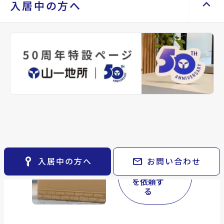
会社概要・沿革
keyboard_arrow_up
keyboard_arrow_right
keyboard_arrow_right
ご購入の流れ・諸費用
keyboard_arrow_right
社宅をお探しの方へ
入居中の方へ
こんな方に
店舗紹介
keyboard_arrow_right
マンスリーマンション
keyboard_arrow_right
おすすめ
山一地所と仙台
keyboard_arrow_right
家具家電レンタル
keyboard_arrow_right
keyboard_arrow_right
住まいのFAQ
パーパス
keyboard_arrow_right
相続人がいな
レンタルオフィス
keyboard_arrow_right
keyboard_arrow_right
退去される方へ
い。財産は現金
CM紹介
keyboard_arrow_right
貸会議室
keyboard_arrow_right
で残したい
※準備中 住まいのしおり（PDF）
採用情報
keyboard_arrow_right
月極駐車場
open_in_new
終活の一環とし
て資産の整理を
したい
売却を周囲に知
られたくない
key_vertical
mail
入居中の方へ
お問い合わせ
買取リー
スバック
arrow_forward
を依頼す
る