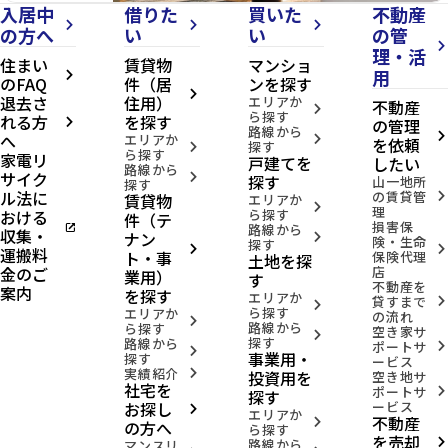
入居中
借りた
買いた
不動産
arrow_forward_ios
arrow_forward_ios
arrow_forward_ios
の方へ
い
い
の管
arrow_forward_ios
理・活
住まい
賃貸物
マンショ
用
arrow_forward_ios
のFAQ
件（居
ンを探す
arrow_forward_ios
退去さ
住用）
エリアか
不動産
arrow_forward_ios
ら探す
れる方
を探す
の管理
arrow_forward_ios
路線から
へ
arrow_forward_ios
エリアか
arrow_forward_ios
を依頼
探す
arrow_forward_ios
ら探す
家電リ
戸建てを
したい
路線から
サイク
arrow_forward_ios
探す
山一地所
探す
ル法に
の賃貸管
賃貸物
arrow_forward_ios
エリアか
arrow_forward_ios
理
おける
ら探す
件（テ
損害保
open_in_new
路線から
収集・
ナン
arrow_forward_ios
険・生命
探す
arrow_forward_ios
arrow_forward_ios
運搬料
ト・事
保険代理
土地を探
金のご
店
業用）
す
不動産を
案内
を探す
エリアか
貸すまで
arrow_forward_ios
arrow_forward_ios
ら探す
エリアか
の流れ
arrow_forward_ios
路線から
ら探す
空き家サ
arrow_forward_ios
探す
路線から
ポートサ
arrow_forward_ios
arrow_forward_ios
事業用・
探す
ービス
実績紹介
投資用を
arrow_forward_ios
空き地サ
社宅を
ポートサ
arrow_forward_ios
探す
お探し
ービス
arrow_forward_ios
エリアか
不動産
arrow_forward_ios
の方へ
ら探す
を売却
路線から
arrow_forward_ios
マンスリ