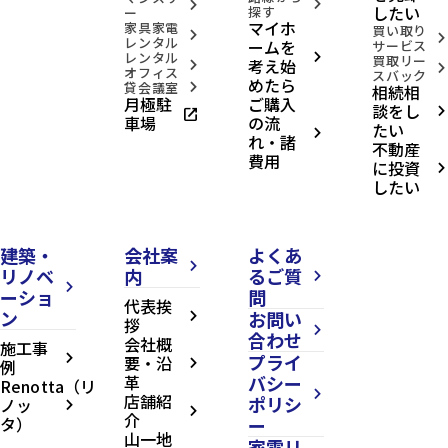
arrow_forward_ios
arrow_forward_ios
したい
探す
ー
マイホ
家具家電
買い取り
arrow_forward_ios
arrow_forward_ios
レンタル
ームを
サービス
レンタル
arrow_forward_ios
買取リー
考え始
arrow_forward_ios
arrow_forward_ios
オフィス
スバック
めたら
貸会議室
相続相
arrow_forward_ios
月極駐
ご購入
談をし
open_in_new
arrow_forward_ios
車場
の流
たい
arrow_forward_ios
れ・諸
不動産
費用
に投資
arrow_forward_ios
したい
建築・
会社案
よくあ
arrow_forward_ios
リノベ
内
るご質
arrow_forward_ios
arrow_forward_ios
ーショ
問
代表挨
ン
お問い
arrow_forward_ios
拶
arrow_forward_ios
合わせ
会社概
施工事
プライ
arrow_forward_ios
要・沿
例
arrow_forward_ios
革
バシー
Renotta（リ
arrow_forward_ios
店舗紹
ポリシ
ノッ
arrow_forward_ios
arrow_forward_ios
介
タ）
ー
山一地
家電リ