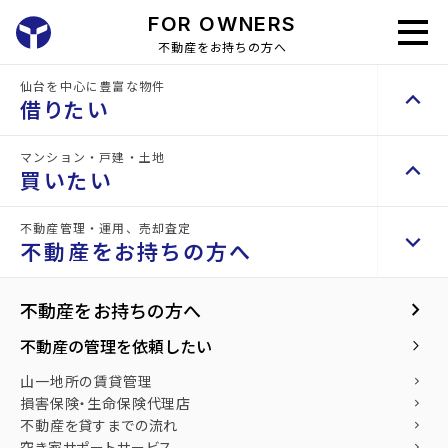
FOR OWNERS
不動産をお持ちの方へ
仙台を中心に豊富な物件
keyboard_arrow_up
不
借りたい
動
不
不
不
産
動
相
動
動
不動産の
MANAGE
の
産
続
お問い
mail
産
産
arrow_forward
管理・売
管
の
相
マンション・戸建・土地
合わせ
却
keyboard_arrow_up
売
投
keyboard_arrow_right
賃貸検索（居住用）
理・
管
談
買いたい
却
資
売
理
却
物件を探す
keyboard_arrow_right
不動産管理・運用、売却査定
keyboard_arrow_up
keyboard_arrow_right
不動産を買いたい方へ
不動産をお持ちの方へ
space_dashboard
train
home
不動産の管理・売却
不動産を売却したい
買取リースバック
エリアから探す
路線から探す
マンションを探す
keyboard_arrow_right
keyboard_arrow_right
不動産をお持ちの方へ
space_dashboard
train
keyboard_arrow_right
賃貸検索（テナント・事業用）
エリアから探す
路線から探す
不動産の管理を依頼したい
keyboard_arrow_right
LEASE BACK
物件を探す
keyboard_arrow_right
山一地所の賃貸管理
keyboard_arrow_right
戸建てを探す
keyboard_arrow_right
損害保険・生命保険代理店
space_dashboard
train
keyboard_arrow_right
不動産を貸すまでの流れ
エリアから探す
路線から探す
keyboard_arrow_right
買取リースバック
space_dashboard
train
空き家サポートサービス
keyboard_arrow_right