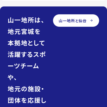
山一地所は、
山一地所と仙台
arrow_forward
地元宮城を
本拠地として
活躍するスポ
ーツチーム
や、
地元の施設・
団体を応援し