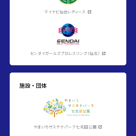
マイナビ仙台レディース
open_in_new
センダイガールズプロレスリング（仙女）
open_in_new
施設・団体
やまいちサステナパーク七北田公園
open_in_new