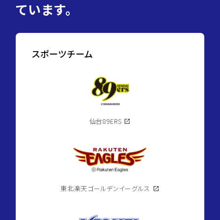
ています。
スポーツチーム
仙台89ERS
open_in_new
東北楽天ゴールデンイーグルス
open_in_new