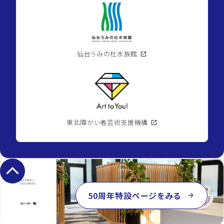
仙台うみの杜水族館
open_in_new
東北障がい者芸術支援機構
open_in_new
keyboard_arrow_up
50周年特設ページをみる
arrow_forward