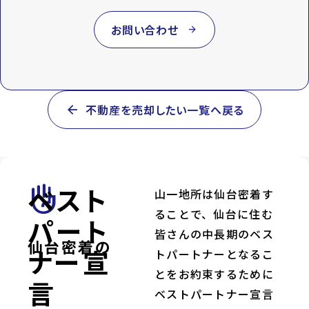
お問い合わせ
arrow_forward
arrow_back
不動産を売却したい一覧へ戻る
ベスト
front_hand
山一地所は仙台密着す
ることで、仙台に住む
パート
皆さんの中長期のベス
仙台密着の
ナー宣
トパートナーとなるこ
とをお約束するために
言
ベストパートナー宣言