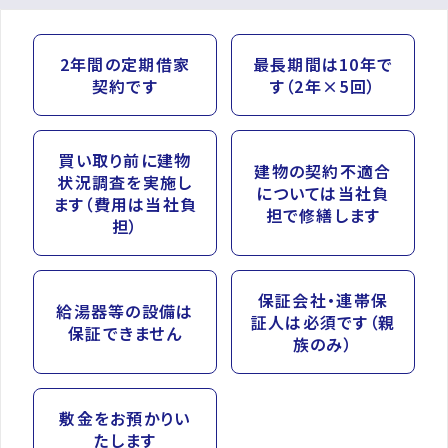
2年間の定期借家
最長期間は10年で
契約です
す（2年×5回）
買い取り前に建物
建物の契約不適合
状況調査を実施し
については当社負
ます（費用は当社負
担で修繕します
担）
保証会社・連帯保
給湯器等の設備は
証人は必須です（親
保証できません
族のみ）
敷金をお預かりい
たします