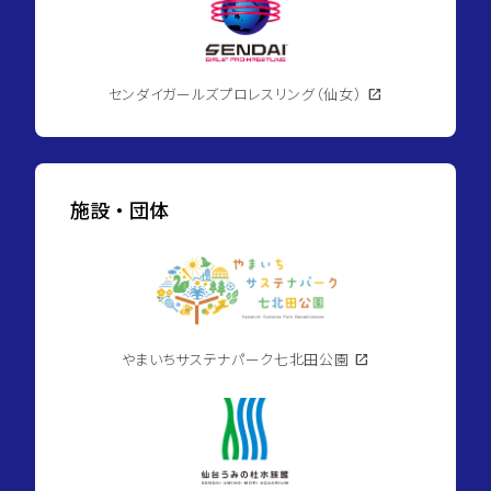
センダイガールズプロレスリング（仙女）
open_in_new
施設・団体
やまいちサステナパーク七北田公園
open_in_new