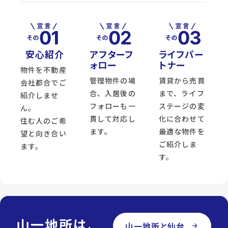
安心紹介
アフターフ
ライフパー
ォロー
トナー
物件を不動産
管理物件の場
賃貸から売買
会社都合でご
合、入居後の
まで、ライフ
紹介しませ
フォローも一
ステージの変
ん。
貫して対応し
化に合わせて
住む人のご希
ます。
最適な物件を
望と向き合い
ご紹介しま
ます。
す。
山一地所は、
山一地所と仙台
arrow_forward