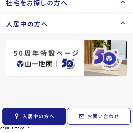
Renotta（リノッタ）
keyboard_arrow_up
keyboard_arrow_right
keyboard_arrow_right
会社案内
社宅をお探しの方へ
エリアから探す
路線から探す
車庫証明に必要な「保管場所使用承
空き地サポートサービス
keyboard_arrow_right
お気に入り
代表挨拶
keyboard_arrow_right
不動産を売却したい
keyboard_arrow_right
土地を探す
keyboard_arrow_right
諾証明書」の発行手続きについて
物件
keyboard_arrow_right
会社概要・沿革
keyboard_arrow_up
keyboard_arrow_right
keyboard_arrow_right
社宅をお探しの方へ
入居中の方へ
買い取りサービス
keyboard_arrow_right
検索条件
keyboard_arrow_right
店舗紹介
keyboard_arrow_right
space_dashboard
train
マンスリーマンション
keyboard_arrow_right
買取リースバック
keyboard_arrow_right
エリアから探す
路線から探す
閲覧履歴
keyboard_arrow_right
山一地所と仙台
keyboard_arrow_right
平素よりお世話になっております。
家具家電レンタル
keyboard_arrow_right
keyboard_arrow_right
住まいのFAQ
相続相談をしたい
keyboard_arrow_right
keyboard_arrow_right
社宅をお探しの方へ
パーパス
keyboard_arrow_right
レンタルオフィス
keyboard_arrow_right
事業用・投資用を探す
keyboard_arrow_right
不動産に投資したい
keyboard_arrow_right
keyboard_arrow_right
退去される方へ
CM紹介
keyboard_arrow_right
弊社管理物件の入居者様は、
車庫証明に必要な「保管場所使
マンスリー
keyboard_arrow_right
貸会議室
keyboard_arrow_right
※準備中 住まいのしおり（PDF）
space_dashboard
train
採用情報
keyboard_arrow_right
用承諾証明書」の発行手続きを原則Web上およびメールの
家具家電レンタル
keyboard_arrow_right
月極駐車場
open_in_new
エリアから探す
路線から探す
みで完結できるようになりました。
レンタルオフィス
keyboard_arrow_right
お気に入り
keyboard_arrow_right
貸会議室
keyboard_arrow_right
希望される方は、下記のページより注意事項等をご確認の
月極駐車場
open_in_new
物件
keyboard_arrow_right
検索条件
keyboard_arrow_right
上、お手続きください。
閲覧履歴
keyboard_arrow_right
key_vertical
mail
入居中の方へ
お問い合わせ
keyboard_arrow_right
マイホームを考え始めたら
入居中の方へ