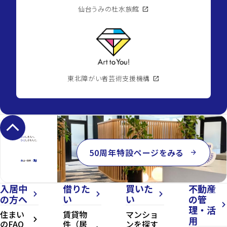
仙台うみの杜水族館
open_in_new
東北障がい者芸術支援機構
open_in_new
keyboard_arrow_up
50周年特設ページをみる
arrow_forward
入居中
借りた
買いた
不動産
arrow_forward_ios
arrow_forward_ios
arrow_forward_ios
の方へ
い
い
の管
arrow_forward_ios
理・活
住まい
賃貸物
マンショ
用
arrow_forward_ios
のFAQ
件（居
ンを探す