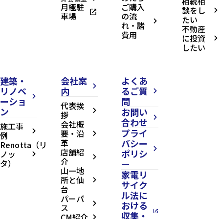
相続相
月極駐
ご購入
談をし
open_in_new
arrow_forward_ios
車場
の流
たい
arrow_forward_ios
れ・諸
不動産
費用
に投資
arrow_forward_ios
したい
建築・
会社案
よくあ
arrow_forward_ios
リノベ
内
るご質
arrow_forward_ios
arrow_forward_ios
ーショ
問
代表挨
ン
お問い
arrow_forward_ios
拶
arrow_forward_ios
合わせ
会社概
施工事
プライ
arrow_forward_ios
要・沿
例
arrow_forward_ios
革
バシー
Renotta（リ
arrow_forward_ios
店舗紹
ポリシ
ノッ
arrow_forward_ios
arrow_forward_ios
介
タ）
ー
山一地
家電リ
所と仙
arrow_forward_ios
サイク
台
ル法に
パーパ
おける
arrow_forward_ios
ス
open_in_new
収集・
CM紹介
arrow_forward_ios