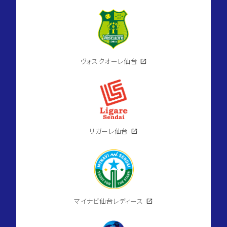
ヴォスクオーレ仙台
open_in_new
リガーレ仙台
open_in_new
マイナビ仙台レディース
open_in_new