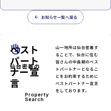
arrow_back
お知らせ一覧へ戻る
ベスト
front_hand
山一地所は仙台密着す
ることで、仙台に住む
パート
皆さんの中長期のベス
仙台密着の
ナー宣
トパートナーとなるこ
とをお約束するために
言
ベストパートナー宣言
をしております。
Property
Search