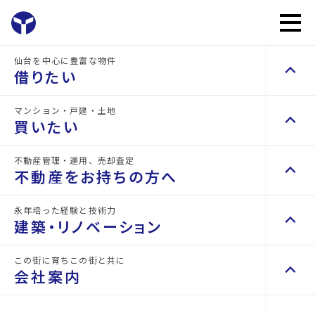
仙台を中心に豊富な物件
keyboard_arrow_up
NEWS
お問い
mail
借りたい
arrow_forward
お知らせ
合わせ
マンション・戸建・土地
home
keyboard_arrow_up
keyboard_arrow_right
賃貸検索（居住用）
お知らせ一覧
車庫証明に必要な「保管場所使用承諾証明書」の発
買いたい
物件を探す
keyboard_arrow_right
不動産管理・運用、売却査定
keyboard_arrow_up
keyboard_arrow_right
不動産を買いたい方へ
不動産をお持ちの方へ
space_dashboard
train
NEWS
エリアから探す
路線から探す
マンションを探す
keyboard_arrow_right
永年培った経験と技術力
keyboard_arrow_up
keyboard_arrow_right
不動産をお持ちの方へ
建築・リノベーション
space_dashboard
train
keyboard_arrow_right
賃貸検索（テナント・事業用）
エリアから探す
路線から探す
不動産の管理を依頼したい
keyboard_arrow_right
お知らせ詳細
物件を探す
keyboard_arrow_right
この街に育ちこの街と共に
keyboard_arrow_up
keyboard_arrow_right
建築・リノベーション
山一地所の賃貸管理
keyboard_arrow_right
会社案内
戸建てを探す
keyboard_arrow_right
損害保険・生命保険代理店
space_dashboard
train
keyboard_arrow_right
2025.10.31
お知らせ
入居者向け
施工事例
keyboard_arrow_right
不動産を貸すまでの流れ
エリアから探す
路線から探す
keyboard_arrow_right
space_dashboard
train
空き家サポートサービス
keyboard_arrow_right