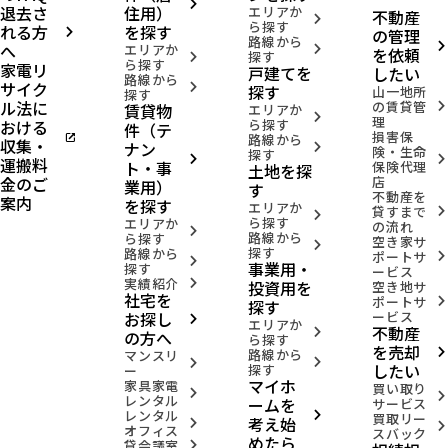
arrow_forward_ios
退去さ
住用）
エリアか
不動産
arrow_forward_ios
ら探す
れる方
を探す
の管理
arrow_forward_ios
路線から
へ
arrow_forward_ios
エリアか
arrow_forward_ios
を依頼
探す
arrow_forward_ios
ら探す
家電リ
戸建てを
したい
路線から
サイク
arrow_forward_ios
探す
山一地所
探す
ル法に
の賃貸管
賃貸物
arrow_forward_ios
エリアか
arrow_forward_ios
理
おける
ら探す
件（テ
損害保
open_in_new
路線から
収集・
ナン
arrow_forward_ios
険・生命
探す
arrow_forward_ios
arrow_forward_ios
運搬料
ト・事
保険代理
土地を探
金のご
店
業用）
す
不動産を
案内
を探す
エリアか
貸すまで
arrow_forward_ios
arrow_forward_ios
ら探す
エリアか
の流れ
arrow_forward_ios
路線から
ら探す
空き家サ
arrow_forward_ios
探す
路線から
ポートサ
arrow_forward_ios
arrow_forward_ios
事業用・
探す
ービス
実績紹介
投資用を
arrow_forward_ios
空き地サ
社宅を
ポートサ
arrow_forward_ios
探す
お探し
ービス
arrow_forward_ios
エリアか
不動産
arrow_forward_ios
の方へ
ら探す
を売却
路線から
arrow_forward_ios
マンスリ
arrow_forward_ios
arrow_forward_ios
したい
探す
ー
マイホ
家具家電
買い取り
arrow_forward_ios
arrow_forward_ios
レンタル
ームを
サービス
レンタル
arrow_forward_ios
買取リー
考え始
arrow_forward_ios
arrow_forward_ios
オフィス
スバック
めたら
貸会議室
arrow_forward_ios