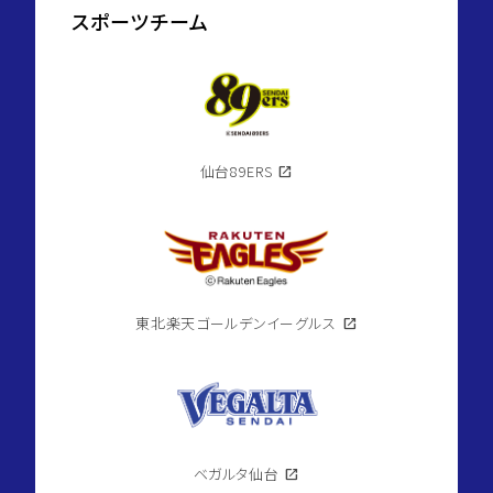
スポーツチーム
仙台89ERS
open_in_new
東北楽天ゴールデンイーグルス
open_in_new
ベガルタ仙台
open_in_new