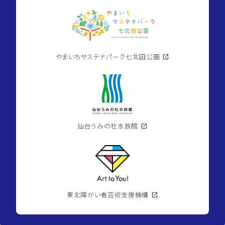
やまいちサステナパーク七北田公園
open_in_new
仙台うみの杜水族館
open_in_new
東北障がい者芸術支援機構
open_in_new