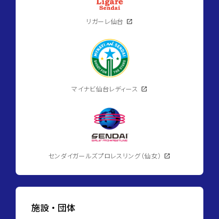
リガーレ仙台
open_in_new
マイナビ仙台レディース
open_in_new
センダイガールズプロレスリング（仙女）
open_in_new
施設・団体