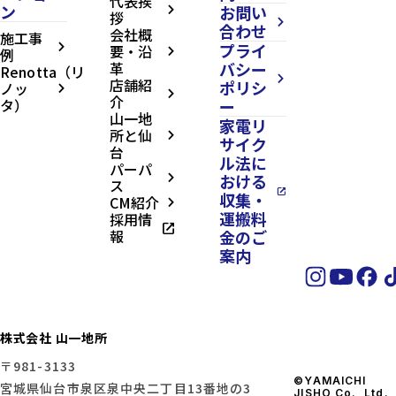
代表挨
ン
お問い
arrow_forward_ios
拶
arrow_forward_ios
合わせ
会社概
施工事
プライ
arrow_forward_ios
要・沿
例
arrow_forward_ios
革
バシー
Renotta（リ
arrow_forward_ios
店舗紹
ポリシ
ノッ
arrow_forward_ios
arrow_forward_ios
介
タ）
ー
山一地
家電リ
所と仙
arrow_forward_ios
サイク
台
ル法に
パーパ
おける
arrow_forward_ios
ス
open_in_new
収集・
CM紹介
arrow_forward_ios
運搬料
採用情
open_in_new
報
金のご
案内
株式会社 山一地所
〒981-3133
©YAMAICHI
宮城県仙台市泉区泉中央二丁目13番地の3
JISHO Co., Ltd.