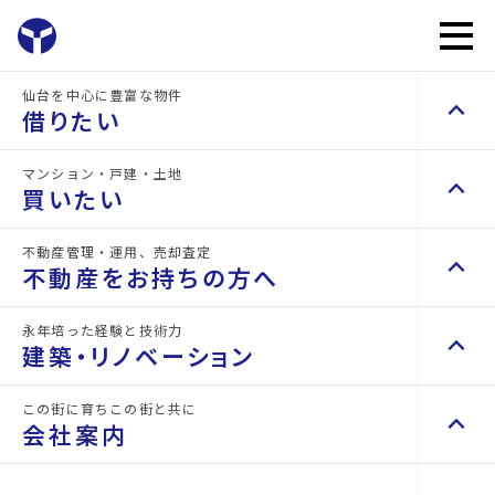
仙台を中心に豊富な物件
keyboard_arrow_up
NEWS
お問い
mail
借りたい
arrow_forward
お知らせ
合わせ
マンション・戸建・土地
home
keyboard_arrow_up
keyboard_arrow_right
賃貸検索（居住用）
お知らせ一覧
【お知らせ】1DAYインターンシップ開催！（2025
買いたい
物件を探す
keyboard_arrow_right
不動産管理・運用、売却査定
keyboard_arrow_up
keyboard_arrow_right
不動産を買いたい方へ
不動産をお持ちの方へ
space_dashboard
train
NEWS
エリアから探す
路線から探す
マンションを探す
keyboard_arrow_right
永年培った経験と技術力
keyboard_arrow_up
keyboard_arrow_right
不動産をお持ちの方へ
建築・リノベーション
space_dashboard
train
keyboard_arrow_right
賃貸検索（テナント・事業用）
エリアから探す
路線から探す
不動産の管理を依頼したい
keyboard_arrow_right
お知らせ詳細
物件を探す
keyboard_arrow_right
この街に育ちこの街と共に
keyboard_arrow_up
keyboard_arrow_right
建築・リノベーション
山一地所の賃貸管理
keyboard_arrow_right
会社案内
戸建てを探す
keyboard_arrow_right
損害保険・生命保険代理店
space_dashboard
train
keyboard_arrow_right
2025.11.15
お知らせ
会社案内
施工事例
keyboard_arrow_right
不動産を貸すまでの流れ
エリアから探す
路線から探す
keyboard_arrow_right
space_dashboard
train
空き家サポートサービス
keyboard_arrow_right