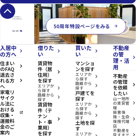
keyboard_arrow_up
50周年特設ページをみる
arrow_forward
入居中
借りた
買いた
不動産
arrow_forward_ios
arrow_forward_ios
arrow_forward_ios
の方へ
い
い
の管
arrow_forward_ios
理・活
住まい
賃貸物
マンショ
用
arrow_forward_ios
のFAQ
件（居
ンを探す
arrow_forward_ios
退去さ
住用）
エリアか
不動産
arrow_forward_ios
ら探す
れる方
を探す
の管理
arrow_forward_ios
路線から
へ
arrow_forward_ios
エリアか
arrow_forward_ios
を依頼
探す
arrow_forward_ios
ら探す
家電リ
戸建てを
したい
路線から
サイク
arrow_forward_ios
探す
山一地所
探す
ル法に
の賃貸管
賃貸物
arrow_forward_ios
エリアか
arrow_forward_ios
理
おける
ら探す
件（テ
損害保
open_in_new
路線から
収集・
ナン
arrow_forward_ios
険・生命
探す
arrow_forward_ios
arrow_forward_ios
運搬料
ト・事
保険代理
土地を探
金のご
店
業用）
す
不動産を
案内
を探す
エリアか
貸すまで
arrow_forward_ios
arrow_forward_ios