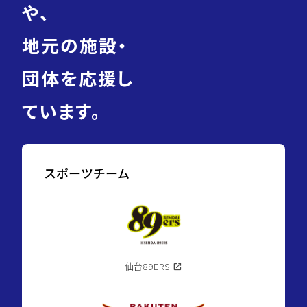
や、
地元の施設・
団体を応援し
ています。
スポーツチーム
仙台89ERS
open_in_new