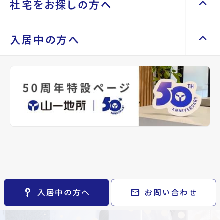
Renotta（リノッタ）
keyboard_arrow_up
keyboard_arrow_right
keyboard_arrow_right
会社案内
社宅をお探しの方へ
エリアから探す
路線から探す
【お知らせ】1DAYインターンシップ開
空き地サポートサービス
keyboard_arrow_right
お気に入り
代表挨拶
keyboard_arrow_right
不動産を売却したい
keyboard_arrow_right
土地を探す
keyboard_arrow_right
催！（2025冬）
物件
keyboard_arrow_right
会社概要・沿革
keyboard_arrow_up
keyboard_arrow_right
keyboard_arrow_right
社宅をお探しの方へ
入居中の方へ
買い取りサービス
keyboard_arrow_right
検索条件
keyboard_arrow_right
店舗紹介
keyboard_arrow_right
space_dashboard
train
マンスリーマンション
keyboard_arrow_right
買取リースバック
keyboard_arrow_right
エリアから探す
路線から探す
閲覧履歴
keyboard_arrow_right
山一地所と仙台
keyboard_arrow_right
家具家電レンタル
keyboard_arrow_right
keyboard_arrow_right
住まいのFAQ
相続相談をしたい
keyboard_arrow_right
keyboard_arrow_right
社宅をお探しの方へ
パーパス
keyboard_arrow_right
レンタルオフィス
keyboard_arrow_right
事業用・投資用を探す
keyboard_arrow_right
不動産に投資したい
keyboard_arrow_right
keyboard_arrow_right
退去される方へ
CM紹介
keyboard_arrow_right
マンスリー
keyboard_arrow_right
貸会議室
keyboard_arrow_right
※準備中 住まいのしおり（PDF）
space_dashboard
train
採用情報
keyboard_arrow_right
家具家電レンタル
keyboard_arrow_right
月極駐車場
open_in_new
エリアから探す
路線から探す
レンタルオフィス
keyboard_arrow_right
お気に入り
keyboard_arrow_right
貸会議室
keyboard_arrow_right
月極駐車場
open_in_new
物件
keyboard_arrow_right
検索条件
keyboard_arrow_right
閲覧履歴
keyboard_arrow_right
key_vertical
mail
入居中の方へ
お問い合わせ
keyboard_arrow_right
マイホームを考え始めたら