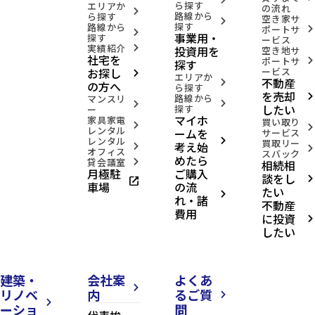
ら探す
エリアか
の流れ
arrow_forward_ios
路線から
ら探す
空き家サ
arrow_forward_ios
探す
路線から
ポートサ
arrow_forward_ios
arrow_forward_ios
事業用・
探す
ービス
実績紹介
投資用を
arrow_forward_ios
空き地サ
社宅を
ポートサ
arrow_forward_ios
探す
お探し
ービス
arrow_forward_ios
エリアか
不動産
arrow_forward_ios
の方へ
ら探す
を売却
路線から
arrow_forward_ios
マンスリ
arrow_forward_ios
arrow_forward_ios
したい
探す
ー
マイホ
家具家電
買い取り
arrow_forward_ios
arrow_forward_ios
レンタル
ームを
サービス
レンタル
arrow_forward_ios
買取リー
考え始
arrow_forward_ios
arrow_forward_ios
オフィス
スバック
めたら
貸会議室
相続相
arrow_forward_ios
月極駐
ご購入
談をし
open_in_new
arrow_forward_ios
車場
の流
たい
arrow_forward_ios
れ・諸
不動産
費用
に投資
arrow_forward_ios
したい
建築・
会社案
よくあ
arrow_forward_ios
リノベ
内
るご質
arrow_forward_ios
arrow_forward_ios
ーショ
問