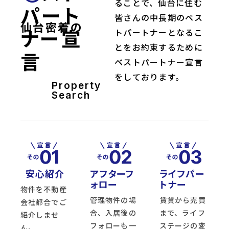
ることで、仙台に住む
パート
皆さんの中長期のベス
仙台密着の
ナー宣
トパートナーとなるこ
とをお約束するために
言
ベストパートナー宣言
をしております。
Property
Search
安心紹介
アフターフ
ライフパー
ォロー
トナー
物件を不動産
管理物件の場
賃貸から売買
会社都合でご
合、入居後の
まで、ライフ
紹介しませ
フォローも一
ステージの変
ん。