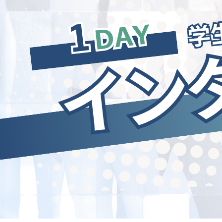
keyboard_arrow_right
ご購入の流れ・諸費用