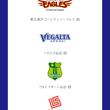
東北楽天ゴールデンイーグルス
open_in_new
ベガルタ仙台
open_in_new
ヴォスクオーレ仙台
open_in_new