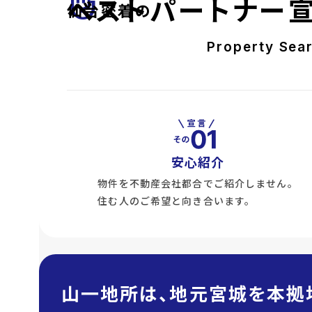
front_hand
ベストパートナー
仙台密着の
Property Sea
安心紹介
物件を不動産会社都合でご紹介しません。
住む人のご希望と向き合います。
山一地所は、地元宮城を本拠