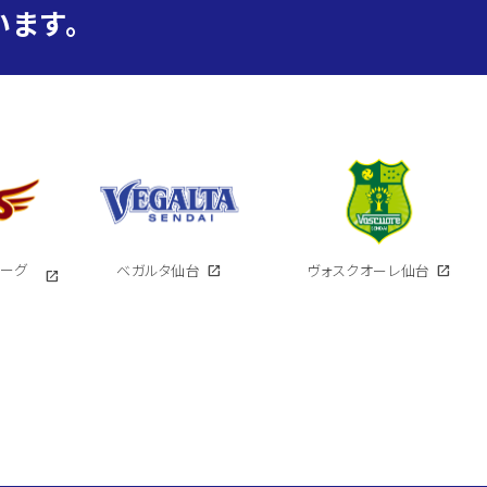
ます。
イーグ
ベガルタ仙台
open_in_new
ヴォスクオーレ仙台
open_in_new
open_in_new