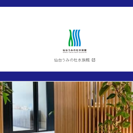
仙台うみの杜水族館
open_in_new