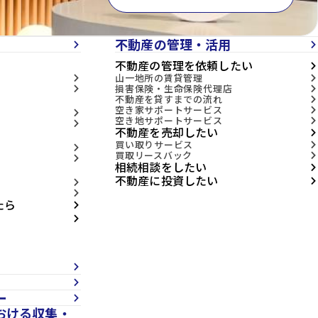
不動産の管理・活用
arrow_forward_ios
arrow_forward_ios
不動産の管理を依頼したい
arrow_forward_ios
山一地所の賃貸管理
arrow_forward_ios
arrow_forward_ios
損害保険・生命保険代理店
arrow_forward_ios
arrow_forward_ios
不動産を貸すまでの流れ
arrow_forward_ios
空き家サポートサービス
arrow_forward_ios
arrow_forward_ios
空き地サポートサービス
arrow_forward_ios
arrow_forward_ios
不動産を売却したい
arrow_forward_ios
買い取りサービス
arrow_forward_ios
arrow_forward_ios
買取リースバック
arrow_forward_ios
arrow_forward_ios
相続相談をしたい
arrow_forward_ios
不動産に投資したい
arrow_forward_ios
arrow_forward_ios
arrow_forward_ios
たら
arrow_forward_ios
arrow_forward_ios
arrow_forward_ios
arrow_forward_ios
ー
arrow_forward_ios
おける収集・