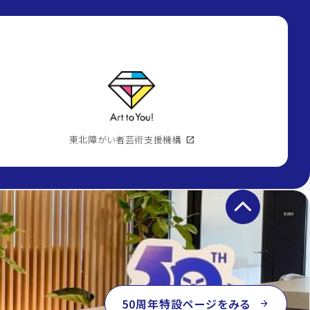
東北障がい者芸術支援機構
open_in_new
keyboard_arrow_up
50周年特設ページをみる
arrow_forward