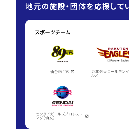
地元の施設・団体を応援してい
スポーツチーム
東北楽天ゴールデン
仙台89ERS
open_in_new
ルス
センダイガールズプロレスリ
open_in_new
ング（仙女）