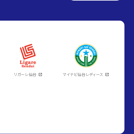
リガーレ仙台
open_in_new
マイナビ仙台レディース
open_in_new