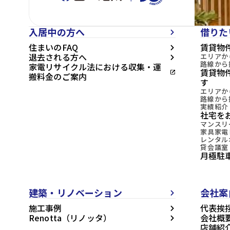
入居中の方へ
借りた
arrow_forward_ios
住まいのFAQ
賃貸物
arrow_forward_ios
退去される方へ
エリアか
arrow_forward_ios
路線から
家電リサイクル法における収集・運
賃貸物
open_in_new
搬料金のご案内
す
エリアか
路線から
実績紹介
社宅を
マンスリ
家具家電
レンタル
貸会議室
月極駐
建築・リノベーション
会社案
arrow_forward_ios
施工事例
代表挨
arrow_forward_ios
Renotta（リノッタ）
会社概
arrow_forward_ios
店舗紹