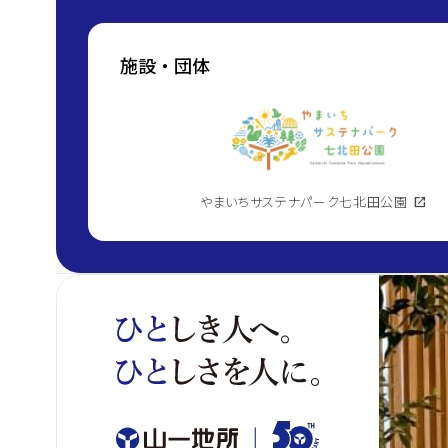
施設・団体
やまいちサステナパーク七北田公園
open_in_new