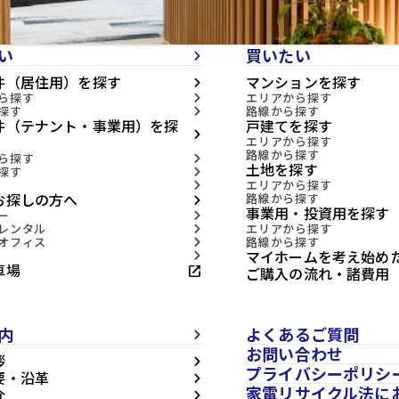
い
買いたい
arrow_forward_ios
件（居住用）を探す
マンションを探す
arrow_forward_ios
ら探す
エリアから探す
arrow_forward_ios
探す
路線から探す
arrow_forward_ios
件（テナント・事業用）を探
戸建てを探す
arrow_forward_ios
エリアから探す
路線から探す
ら探す
arrow_forward_ios
土地を探す
探す
arrow_forward_ios
エリアから探す
arrow_forward_ios
お探しの方へ
路線から探す
arrow_forward_ios
事業用・投資用を探す
ー
arrow_forward_ios
レンタル
エリアから探す
arrow_forward_ios
オフィス
路線から探す
arrow_forward_ios
マイホームを考え始め
arrow_forward_ios
車場
open_in_new
ご購入の流れ・諸費用
内
よくあるご質問
arrow_forward_ios
お問い合わせ
拶
arrow_forward_ios
プライバシーポリシ
要・沿革
arrow_forward_ios
家電リサイクル法に
介
arrow_forward_ios