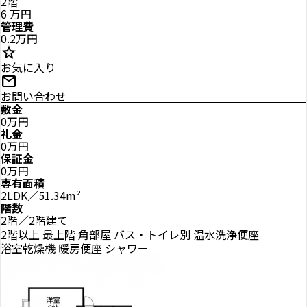
2階
6
万円
管理費
0.2万円
star
お気に入り
mail
お問い合わせ
敷金
0万円
礼金
0万円
保証金
0万円
専有面積
2LDK／51.34m²
階数
2階／2階建て
2階以上
最上階
角部屋
バス・トイレ別
温水洗浄便座
浴室乾燥機
暖房便座
シャワー