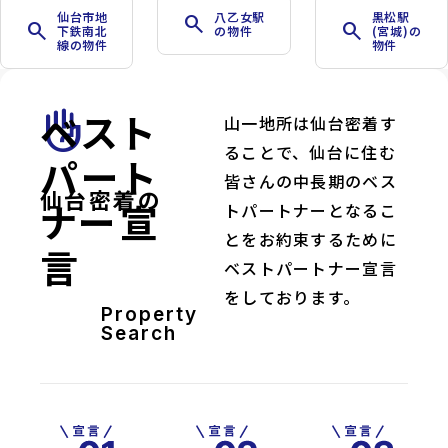
仙台市地
八乙女駅
黒松駅
search
search
search
下鉄南北
の物件
(宮城)の
線の物件
物件
ベスト
front_hand
山一地所は仙台密着す
ることで、仙台に住む
パート
皆さんの中長期のベス
仙台密着の
ナー宣
トパートナーとなるこ
とをお約束するために
言
ベストパートナー宣言
をしております。
Property
Search