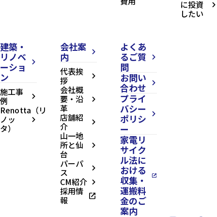
費用
に投資
arrow_forward_ios
したい
建築・
会社案
よくあ
arrow_forward_ios
リノベ
内
るご質
arrow_forward_ios
arrow_forward_ios
ーショ
問
代表挨
ン
お問い
arrow_forward_ios
拶
arrow_forward_ios
合わせ
会社概
施工事
プライ
arrow_forward_ios
要・沿
例
arrow_forward_ios
革
バシー
Renotta（リ
arrow_forward_ios
店舗紹
ポリシ
ノッ
arrow_forward_ios
arrow_forward_ios
介
タ）
ー
山一地
家電リ
所と仙
arrow_forward_ios
サイク
台
ル法に
パーパ
おける
arrow_forward_ios
ス
open_in_new
収集・
CM紹介
arrow_forward_ios
運搬料
採用情
open_in_new
報
金のご
案内