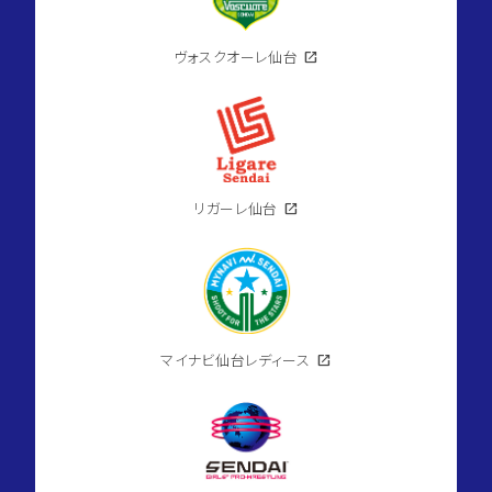
ヴォスクオーレ仙台
open_in_new
リガーレ仙台
open_in_new
マイナビ仙台レディース
open_in_new