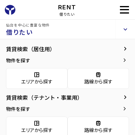
RENT
借りたい
仙台を中心に豊富な物件
キャステール八乙女
keyboard_arrow_up
賃貸アパート
借りたい
keyboard_arrow_right
建物概要
keyboard_arrow_right
賃貸検索（居住用）
home
仙台の賃貸お部屋探し
仙台市泉区の賃貸
八乙女駅の賃貸
キャステ
arrow_forward
建物概要
keyboard_arrow_right
物件を探す
キャステール八乙女
arrow_forward
現在募集中の物件
space_dashboard
train
エリアから探す
路線から探す
arrow_forward
共用部
種別／構造
賃貸アパート／軽量鉄骨
keyboard_arrow_right
賃貸検索（テナント・事業用）
arrow_forward
地図・周辺環境
アクセス
仙台市地下鉄南北線/八乙女駅 徒歩23分
keyboard_arrow_right
物件を探す
仙台市営バス バス停『松森中道』から徒歩2
分
space_dashboard
train
仙台市地下鉄南北線/黒松駅 徒歩26分
エリアから探す
路線から探す