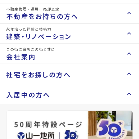
物件名
キャステール八乙女
不動産管理・運用、売却査定
keyboard_arrow_right
keyboard_arrow_up
不動産を買いたい方へ
不動産をお持ちの方へ
所在地
宮城県仙台市泉区松森字明神
keyboard_arrow_right
マンションを探す
永年培った経験と技術力
keyboard_arrow_right
keyboard_arrow_up
不動産をお持ちの方へ
アクセス
仙台市地下鉄南北線/八乙女駅 徒歩23分
建築・リノベーション
space_dashboard
train
仙台市営バス バス停『松森中道』から徒歩2
keyboard_arrow_right
不動産の管理を依頼したい
エリアから探す
路線から探す
分
この街に育ちこの街と共に
keyboard_arrow_right
keyboard_arrow_up
建築・リノベーション
会社案内
仙台市地下鉄南北線/黒松駅 徒歩26分
山一地所の賃貸管理
keyboard_arrow_right
keyboard_arrow_right
戸建てを探す
損害保険・生命保険代理店
location_on
keyboard_arrow_right
keyboard_arrow_right
施工事例
グーグルマップでみる
open_in_new
不動産を貸すまでの流れ
keyboard_arrow_right
keyboard_arrow_right
keyboard_arrow_up
会社案内
社宅をお探しの方へ
keyboard_arrow_right
Renotta（リノッタ）
space_dashboard
train
空き家サポートサービス
keyboard_arrow_right
種別
賃貸アパート
築年月
1992年06月
エリアから探す
路線から探す
空き地サポートサービス
keyboard_arrow_right
keyboard_arrow_right
代表挨拶
keyboard_arrow_right
keyboard_arrow_up
社宅をお探しの方へ
入居中の方へ
keyboard_arrow_right
不動産を売却したい
keyboard_arrow_right
会社概要・沿革
構造
軽量鉄骨
階建
地上2階
keyboard_arrow_right
土地を探す
keyboard_arrow_right
マンスリーマンション
keyboard_arrow_right
買い取りサービス
店舗紹介
keyboard_arrow_right
総戸数
-
管理
-
keyboard_arrow_right
住まいのFAQ
買取リースバック
space_dashboard
train
keyboard_arrow_right
keyboard_arrow_right
家具家電レンタル
keyboard_arrow_right
山一地所と仙台
エリアから探す
路線から探す
keyboard_arrow_right
相続相談をしたい
keyboard_arrow_right
退去される方へ
keyboard_arrow_right
レンタルオフィス
設備・条件
駐車場あり、駐車場2台以上、プロパンガ
keyboard_arrow_right
パーパス
ス、バス停徒歩3分以内
keyboard_arrow_right
不動産に投資したい
keyboard_arrow_right
事業用・投資用を探す
※準備中 住まいのしおり（PDF）