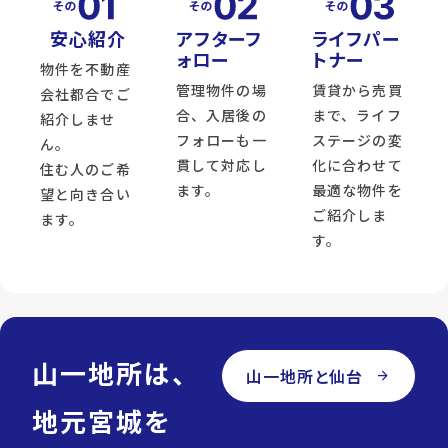
安心紹介
アフターフ
ライフパー
ォロー
トナー
物件を不動産
管理物件の場
賃貸から売買
会社都合でご
合、入居後の
まで、ライフ
紹介しませ
フォローも一
ステージの変
ん。
貫して対応し
化に合わせて
住む人のご希
ます。
最適な物件を
望と向き合い
ご紹介しま
ます。
す。
山一地所は、
山一地所と仙台
arrow_forward
地元宮城を