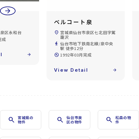
arrow_back
arrow_forward
ベルコート泉
市泉区永和台
location_on
宮城県仙台市泉区七北田字駕
籠沢
完成
directions_walk
仙台市地下鉄南北線/泉中央
駅 徒歩12分
l
arrow_forward
build_circle
1992年03月完成
View Detail
arrow_forward
宮城県の
仙台市泉
松森の物
search
search
search
物件
区の物件
件