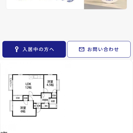
keyboard_arrow_right
貸会議室
keyboard_arrow_right
CM紹介
open_in_new
月極駐車場
備考
-
keyboard_arrow_right
space_dashboard
train
採用情報
エリアから探す
路線から探す
キャステール八乙女で
keyboard_arrow_right
お気に入り
Properties For Rent
現在募集中の物件
物件
keyboard_arrow_right
key_vertical
mail
入居中の方へ
お問い合わせ
検索条件
keyboard_arrow_right
閲覧履歴
keyboard_arrow_right
keyboard_arrow_right
マイホームを考え始めたら
keyboard_arrow_right
ご購入の流れ・諸費用