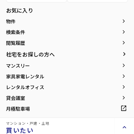
所在地
宮城県仙台市泉区松森字明神
location_on
グーグルマップでみる
お気に入り
open_in_new
keyboard_arrow_right
物件
keyboard_arrow_right
検索条件
keyboard_arrow_right
閲覧履歴
keyboard_arrow_right
社宅をお探しの方へ
keyboard_arrow_right
マンスリー
keyboard_arrow_right
家具家電レンタル
keyboard_arrow_right
レンタルオフィス
keyboard_arrow_right
貸会議室
open_in_new
月極駐車場
詳細情報
details
マンション・戸建・土地
keyboard_arrow_up
買いたい