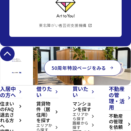
東北障がい者芸術支援機構
open_in_new
keyboard_arrow_up
50周年特設ページをみる
arrow_forward
入居中
借りた
買いた
不動産
arrow_forward_ios
arrow_forward_ios
arrow_forward_ios
の方へ
い
い
の管
arrow_forward_ios
理・活
住まい
賃貸物
マンショ
用
arrow_forward_ios
のFAQ
件（居
ンを探す
arrow_forward_ios
退去さ
住用）
エリアか
不動産
arrow_forward_ios
ら探す
れる方
を探す
の管理
arrow_forward_ios
路線から
へ
arrow_forward_ios
エリアか
arrow_forward_ios
を依頼
探す
arrow_forward_ios
ら探す