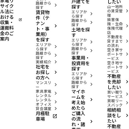
家電リ
戸建てを
したい
路線から
サイク
arrow_forward_ios
探す
山一地所
探す
ル法に
の賃貸管
賃貸物
arrow_forward_ios
エリアか
arrow_forward_ios
理
おける
ら探す
件（テ
損害保
open_in_new
路線から
収集・
ナン
arrow_forward_ios
険・生命
探す
arrow_forward_ios
arrow_forward_ios
運搬料
ト・事
保険代理
土地を探
金のご
店
業用）
す
不動産を
案内
を探す
エリアか
貸すまで
arrow_forward_ios
arrow_forward_ios
ら探す
エリアか
の流れ
arrow_forward_ios
路線から
ら探す
空き家サ
arrow_forward_ios
探す
路線から
ポートサ
arrow_forward_ios
arrow_forward_ios
事業用・
探す
ービス
実績紹介
投資用を
arrow_forward_ios
空き地サ
社宅を
ポートサ
arrow_forward_ios
探す
お探し
ービス
arrow_forward_ios
エリアか
不動産
arrow_forward_ios
の方へ
ら探す
を売却
路線から
arrow_forward_ios
マンスリ
arrow_forward_ios
arrow_forward_ios
したい
探す
ー
マイホ
家具家電
買い取り
arrow_forward_ios
arrow_forward_ios
レンタル
ームを
サービス
レンタル
arrow_forward_ios
買取リー
考え始
arrow_forward_ios
arrow_forward_ios
オフィス
スバック
めたら
貸会議室
相続相
arrow_forward_ios
月極駐
ご購入
談をし
open_in_new
arrow_forward_ios
車場
の流
たい
arrow_forward_ios
れ・諸
不動産