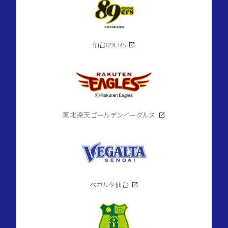
仙台89ERS
open_in_new
東北楽天ゴールデンイーグルス
open_in_new
ベガルタ仙台
open_in_new