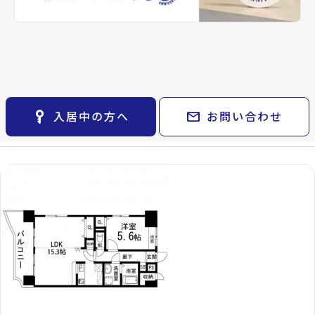
keyboard_arrow_right
貸会議室
keyboard_arrow_right
CM紹介
ゴミ集積所、プロパンガス
open_in_new
月極駐車場
keyboard_arrow_right
space_dashboard
train
採用情報
エリアから探す
路線から探す
備考
-
keyboard_arrow_right
お気に入り
willDo高砂で現在募集
物件
keyboard_arrow_right
Properties For Rent
key_vertical
mail
入居中の方へ
お問い合わせ
中の物件
検索条件
keyboard_arrow_right
閲覧履歴
keyboard_arrow_right
keyboard_arrow_right
マイホームを考え始めたら
keyboard_arrow_right
ご購入の流れ・諸費用