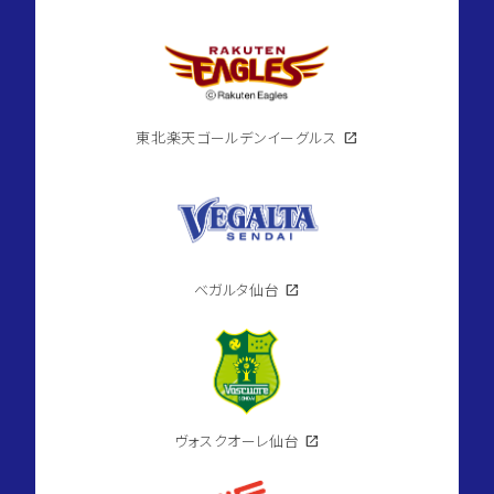
東北楽天ゴールデンイーグルス
open_in_new
ベガルタ仙台
open_in_new
ヴォスクオーレ仙台
open_in_new