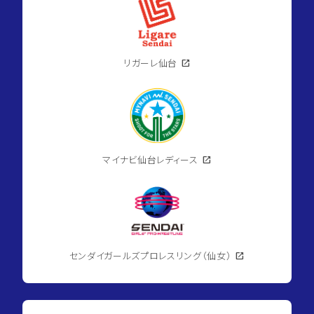
リガーレ仙台
open_in_new
マイナビ仙台レディース
open_in_new
センダイガールズプロレスリング（仙女）
open_in_new