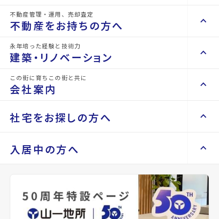
詳細情報
不動産管理・運用、売却査定
details
keyboard_arrow_right
keyboard_arrow_up
不動産を買いたい方へ
不動産をお持ちの方へ
keyboard_arrow_right
マンションを探す
永年培った経験と技術力
物件名
ボヌールB棟
keyboard_arrow_right
keyboard_arrow_up
不動産をお持ちの方へ
建築・リノベーション
space_dashboard
train
keyboard_arrow_right
不動産の管理を依頼したい
エリアから探す
路線から探す
所在地
宮城県仙台市青葉区折立3丁目
この街に育ちこの街と共に
keyboard_arrow_right
keyboard_arrow_up
建築・リノベーション
会社案内
山一地所の賃貸管理
keyboard_arrow_right
keyboard_arrow_right
戸建てを探す
アクセス
仙山線/陸前落合駅 徒歩23分
損害保険・生命保険代理店
keyboard_arrow_right
keyboard_arrow_right
施工事例
不動産を貸すまでの流れ
仙台市営バス バス停『西花苑団地入口』
keyboard_arrow_right
keyboard_arrow_right
keyboard_arrow_up
会社案内
社宅をお探しの方へ
keyboard_arrow_right
Renotta（リノッタ）
space_dashboard
train
から徒歩4分
空き家サポートサービス
keyboard_arrow_right
エリアから探す
路線から探す
空き地サポートサービス
keyboard_arrow_right
keyboard_arrow_right
代表挨拶
仙山線/葛岡駅 徒歩25分
keyboard_arrow_right
keyboard_arrow_up
社宅をお探しの方へ
入居中の方へ
location_on
グーグルマップでみる
open_in_new
keyboard_arrow_right
不動産を売却したい
keyboard_arrow_right
会社概要・沿革
keyboard_arrow_right
土地を探す
keyboard_arrow_right
マンスリーマンション
keyboard_arrow_right
買い取りサービス
店舗紹介
keyboard_arrow_right
種別
賃貸ア
築年月
1995年
keyboard_arrow_right
住まいのFAQ
買取リースバック
space_dashboard
train
keyboard_arrow_right
keyboard_arrow_right
家具家電レンタル
パート
07月
keyboard_arrow_right
山一地所と仙台
エリアから探す
路線から探す
keyboard_arrow_right
相続相談をしたい
keyboard_arrow_right
退去される方へ
keyboard_arrow_right
レンタルオフィス
keyboard_arrow_right
パーパス
間取り
2LDK
間取り内訳
洋室 6 帖
keyboard_arrow_right
不動産に投資したい
keyboard_arrow_right
事業用・投資用を探す
※準備中 住まいのしおり（PDF）
LDK 12