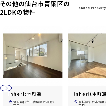
その他の仙台市青葉区の
Related Property
2LDKの物件
arrow_back
arrow_forward
inherit木町通
inherit木
location_on
宮城県仙台市青葉区木町通2
location_on
宮城県仙台市青
丁目
丁目