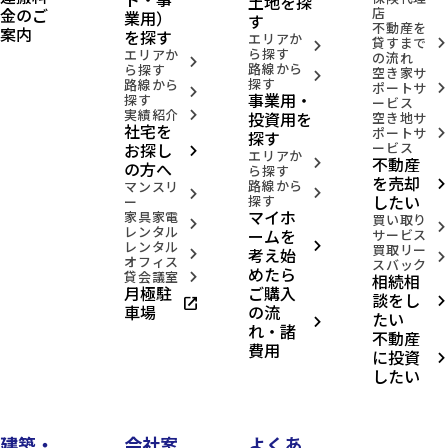
土地を探
金のご
店
業用）
す
不動産を
案内
を探す
エリアか
貸すまで
arrow_forward_ios
arrow_forward_ios
ら探す
エリアか
の流れ
arrow_forward_ios
路線から
ら探す
空き家サ
arrow_forward_ios
探す
路線から
ポートサ
arrow_forward_ios
arrow_forward_ios
事業用・
探す
ービス
実績紹介
投資用を
arrow_forward_ios
空き地サ
社宅を
ポートサ
arrow_forward_ios
探す
お探し
ービス
arrow_forward_ios
エリアか
不動産
arrow_forward_ios
の方へ
ら探す
を売却
路線から
arrow_forward_ios
マンスリ
arrow_forward_ios
arrow_forward_ios
したい
探す
ー
マイホ
家具家電
買い取り
arrow_forward_ios
arrow_forward_ios
レンタル
ームを
サービス
レンタル
arrow_forward_ios
買取リー
考え始
arrow_forward_ios
arrow_forward_ios
オフィス
スバック
めたら
貸会議室
相続相
arrow_forward_ios
月極駐
ご購入
談をし
open_in_new
arrow_forward_ios
車場
の流
たい
arrow_forward_ios
れ・諸
不動産
費用
に投資
arrow_forward_ios
したい
建築・
会社案
よくあ