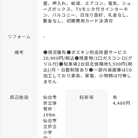
置、押入れ、給湯、エアコン、電気、シュ
ーズボックス、TVモニタ付きインターホ
ン、バルコニー、日当り良好、礼金なし、
敷金なし、初期費用カード決済可
リフォーム
-
備考
●現況優先●ダスキン防虫除菌サービス
20,900円/税込●残置物/2口ガスコンロ(グ
リル付)●駐車場2台目北側隣地5,500円(税
込)/月・台数制限あり●一部内装画像はCG
加工しており家具、家電、小物類は付帯し
ません
周辺施設
仙台市
駐車場
有
折立保
4,400円
育所：
109m
仙台市
立折立
小学