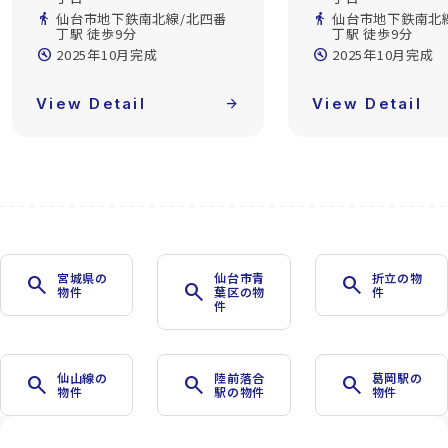
directions_walk
仙台市地下鉄南北線/北四番
directions_walk
仙台市地下鉄南
丁駅 徒歩9分
丁駅 徒歩9分
build_circle
2025年10月完成
build_circle
2025年10月完成
View Detail
arrow_forward
View Detail
宮城県の
仙台市青
折立の物
search
search
search
物件
葉区の物
件
件
仙山線の
陸前落合
葛岡駅の
search
search
search
物件
駅の物件
物件