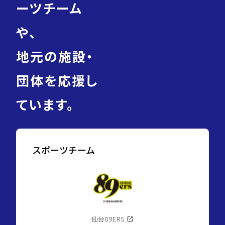
ーツチーム
や、
地元の施設・
団体を応援し
ています。
スポーツチーム
仙台89ERS
open_in_new