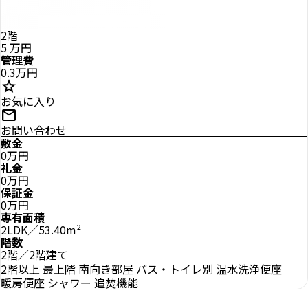
2階
5
万円
管理費
0.3万円
star
お気に入り
mail
お問い合わせ
敷金
0万円
礼金
0万円
保証金
0万円
専有面積
2LDK／53.40m²
階数
2階／2階建て
2階以上
最上階
南向き部屋
バス・トイレ別
温水洗浄便座
暖房便座
シャワー
追焚機能