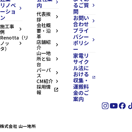
arrow_forward_ios
リノベ
内
るご質
arrow_forward_ios
arrow_forward_ios
ーショ
問
代表挨
ン
お問い
arrow_forward_ios
拶
arrow_forward_ios
合わせ
会社概
施工事
プライ
arrow_forward_ios
要・沿
例
arrow_forward_ios
革
バシー
Renotta（リ
arrow_forward_ios
店舗紹
ポリシ
ノッ
arrow_forward_ios
arrow_forward_ios
介
タ）
ー
山一地
家電リ
所と仙
arrow_forward_ios
サイク
台
ル法に
パーパ
おける
arrow_forward_ios
ス
open_in_new
収集・
CM紹介
arrow_forward_ios
運搬料
採用情
open_in_new
報
金のご
案内
株式会社 山一地所