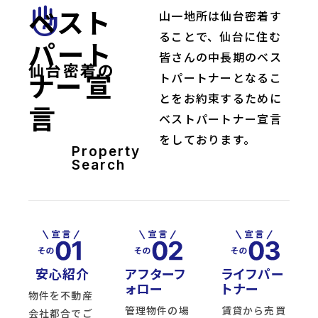
ベスト
front_hand
山一地所は仙台密着す
ることで、仙台に住む
パート
皆さんの中長期のベス
仙台密着の
ナー宣
トパートナーとなるこ
とをお約束するために
言
ベストパートナー宣言
をしております。
Property
Search
安心紹介
アフターフ
ライフパー
ォロー
トナー
物件を不動産
管理物件の場
賃貸から売買
会社都合でご