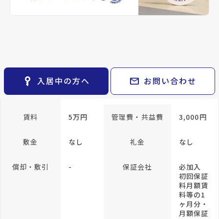
keyboard_arrow_right
貸会議室
keyboard_arrow_right
CM紹介
帖
open_in_new
月極駐車場
和室 6 帖
keyboard_arrow_right
space_dashboard
train
採用情報
エリアから探す
路線から探す
専有面積
53.4m²
keyboard_arrow_right
お気に入り
方位
南向き
構造
軽量鉄骨
物件
keyboard_arrow_right
key_vertical
mail
入居中の方へ
お問い合わせ
検索条件
keyboard_arrow_right
所在階/階建
1階／地上2階
閲覧履歴
keyboard_arrow_right
keyboard_arrow_right
マイホームを考え始めたら
賃料
5万円
管理費・共益費
3,000円
keyboard_arrow_right
ご購入の流れ・諸費用
敷金
なし
礼金
なし
償却・敷引
-
保証会社
必加入
初回保証
料月額賃
料等の1
ヶ月分・
月額保証