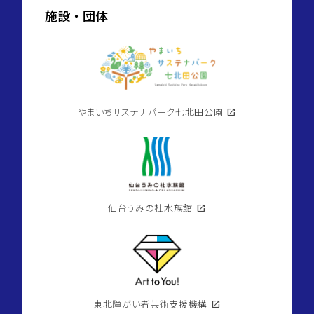
施設・団体
やまいちサステナパーク七北田公園
open_in_new
仙台うみの杜水族館
open_in_new
東北障がい者芸術支援機構
open_in_new