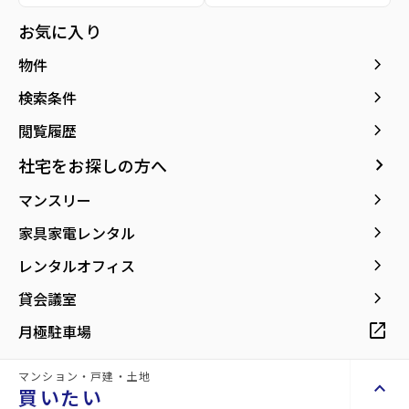
種別／構造
賃貸アパート／軽量鉄骨
お気に入り
アクセス
仙山線/陸前落合駅 徒歩23分
keyboard_arrow_right
物件
仙台市営バス バス停『西花苑団地入口』か
ら徒歩4分
keyboard_arrow_right
検索条件
仙山線/葛岡駅 徒歩25分
keyboard_arrow_right
閲覧履歴
所在地
宮城県仙台市青葉区折立3丁目
keyboard_arrow_right
社宅をお探しの方へ
location_on
グーグルマップでみる
open_in_new
keyboard_arrow_right
マンスリー
築年月
1995年07月
keyboard_arrow_right
家具家電レンタル
keyboard_arrow_right
レンタルオフィス
keyboard_arrow_right
貸会議室
open_in_new
月極駐車場
【敷金0＆礼金0】2LDKにリノベーション！
マンション・戸建・土地
keyboard_arrow_up
買いたい