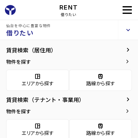
RENT
借りたい
仙台を中心に豊富な物件
ボヌールB棟
keyboard_arrow_up
賃貸アパート
借りたい
keyboard_arrow_right
現在募集中の物件
keyboard_arrow_right
賃貸検索（居住用）
home
仙台の賃貸お部屋探し
仙台市青葉区の賃貸
陸前落合駅の賃貸
ボヌ
arrow_forward
建物概要
keyboard_arrow_right
物件を探す
ボヌールB棟 1階
arrow_forward
現在募集中の物件
5
space_dashboard
train
万円
管理費・共益費
3,000円
エリアから探す
路線から探す
arrow_forward
共用部
敷金
0万円
礼金
0万円
keyboard_arrow_right
賃貸検索（テナント・事業用）
arrow_forward
地図・周辺環境
keyboard_arrow_right
間取り
2LDK／53.40m²
物件を探す
arrow_forward
お問い合わせ
space_dashboard
train
階数
1階／2階建て
エリアから探す
路線から探す