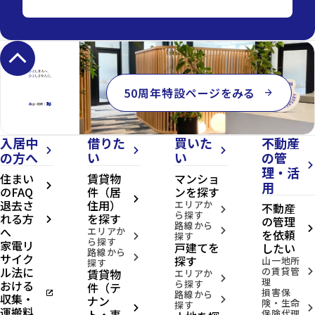
keyboard_arrow_up
50周年特設ページをみる
arrow_forward
入居中
借りた
買いた
不動産
arrow_forward_ios
arrow_forward_ios
arrow_forward_ios
の方へ
い
い
の管
arrow_forward_ios
理・活
住まい
賃貸物
マンショ
用
arrow_forward_ios
のFAQ
件（居
ンを探す
arrow_forward_ios
退去さ
住用）
エリアか
不動産
arrow_forward_ios
ら探す
れる方
を探す
の管理
arrow_forward_ios
路線から
へ
arrow_forward_ios
エリアか
arrow_forward_ios
を依頼
探す
arrow_forward_ios
ら探す
家電リ
戸建てを
したい
路線から
サイク
arrow_forward_ios
探す
山一地所
探す
ル法に
の賃貸管
賃貸物
arrow_forward_ios
エリアか
arrow_forward_ios
理
おける
ら探す
件（テ
損害保
open_in_new
路線から
収集・
ナン
arrow_forward_ios
険・生命
探す
arrow_forward_ios
arrow_forward_ios
運搬料
ト・事
保険代理