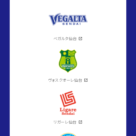
ベガルタ仙台
open_in_new
ヴォスクオーレ仙台
open_in_new
リガーレ仙台
open_in_new