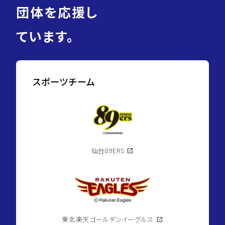
団体を応援し
ています。
スポーツチーム
仙台89ERS
open_in_new
東北楽天ゴールデンイーグルス
open_in_new