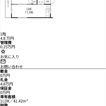
1階
4.8
万円
管理費
0.25万円
star
お気に入り
mail
お問い合わせ
敷金
0万円
礼金
4.8万円
保証金
0万円
専有面積
1LDK／41.42m²
階数