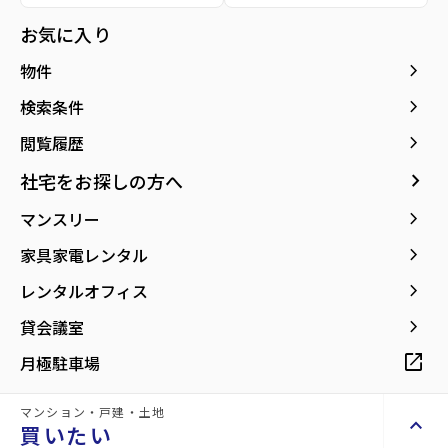
お気に入り
keyboard_arrow_right
物件
keyboard_arrow_right
検索条件
keyboard_arrow_right
閲覧履歴
keyboard_arrow_right
社宅をお探しの方へ
keyboard_arrow_right
マンスリー
keyboard_arrow_right
家具家電レンタル
keyboard_arrow_right
レンタルオフィス
keyboard_arrow_right
貸会議室
open_in_new
月極駐車場
詳細情報
マンション・戸建・土地
details
keyboard_arrow_up
買いたい