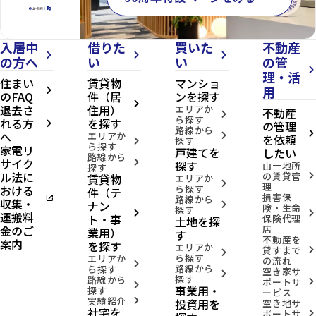
入居中
借りた
買いた
不動産
arrow_forward_ios
arrow_forward_ios
arrow_forward_ios
の方へ
い
い
の管
arrow_forward_ios
理・活
住まい
賃貸物
マンショ
用
arrow_forward_ios
のFAQ
件（居
ンを探す
arrow_forward_ios
退去さ
住用）
エリアか
不動産
arrow_forward_ios
ら探す
れる方
を探す
の管理
arrow_forward_ios
路線から
へ
arrow_forward_ios
エリアか
arrow_forward_ios
を依頼
探す
arrow_forward_ios
ら探す
家電リ
戸建てを
したい
路線から
サイク
arrow_forward_ios
探す
山一地所
探す
ル法に
の賃貸管
賃貸物
arrow_forward_ios
エリアか
arrow_forward_ios
理
おける
ら探す
件（テ
損害保
open_in_new
路線から
収集・
ナン
arrow_forward_ios
険・生命
探す
arrow_forward_ios
arrow_forward_ios
運搬料
ト・事
保険代理
土地を探
金のご
店
業用）
す
不動産を
案内
を探す
エリアか
貸すまで
arrow_forward_ios
arrow_forward_ios
ら探す
エリアか
の流れ
arrow_forward_ios
路線から
ら探す
空き家サ
arrow_forward_ios
探す
路線から
ポートサ
arrow_forward_ios
arrow_forward_ios
事業用・
探す
ービス
実績紹介
投資用を
arrow_forward_ios
空き地サ
社宅を
ポートサ
arrow_forward_ios