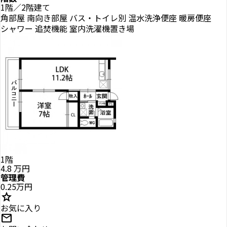
1階／2階建て
角部屋
南向き部屋
バス・トイレ別
温水洗浄便座
暖房便座
シャワー
追焚機能
室内洗濯機置き場
1階
4.8
万円
管理費
0.25万円
star
お気に入り
mail