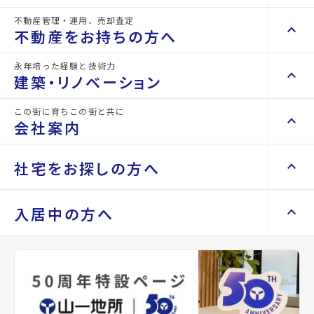
不動産管理・運用、売却査定
物件名
グリンエイト・サン
keyboard_arrow_right
keyboard_arrow_up
不動産を買いたい方へ
不動産をお持ちの方へ
keyboard_arrow_right
マンションを探す
所在地
宮城県富谷市ひより台2丁目
永年培った経験と技術力
keyboard_arrow_right
keyboard_arrow_up
不動産をお持ちの方へ
建築・リノベーション
space_dashboard
train
アクセス
宮城交通バス バス停『富谷学校前』から徒
keyboard_arrow_right
不動産の管理を依頼したい
エリアから探す
路線から探す
歩8分
この街に育ちこの街と共に
keyboard_arrow_right
keyboard_arrow_up
建築・リノベーション
会社案内
山一地所の賃貸管理
keyboard_arrow_right
location_on
keyboard_arrow_right
グーグルマップでみる
open_in_new
戸建てを探す
損害保険・生命保険代理店
keyboard_arrow_right
keyboard_arrow_right
施工事例
不動産を貸すまでの流れ
keyboard_arrow_right
keyboard_arrow_right
keyboard_arrow_up
会社案内
社宅をお探しの方へ
keyboard_arrow_right
Renotta（リノッタ）
space_dashboard
train
空き家サポートサービス
種別
賃貸アパート
築年月
1994年09月
keyboard_arrow_right
エリアから探す
路線から探す
空き地サポートサービス
keyboard_arrow_right
keyboard_arrow_right
代表挨拶
keyboard_arrow_right
keyboard_arrow_up
社宅をお探しの方へ
入居中の方へ
構造
木造
階建
地上2階
keyboard_arrow_right
不動産を売却したい
keyboard_arrow_right
会社概要・沿革
keyboard_arrow_right
土地を探す
keyboard_arrow_right
マンスリーマンション
keyboard_arrow_right
買い取りサービス
店舗紹介
keyboard_arrow_right
総戸数
10戸
管理
-
keyboard_arrow_right
住まいのFAQ
買取リースバック
space_dashboard
train
keyboard_arrow_right
keyboard_arrow_right
家具家電レンタル
keyboard_arrow_right
山一地所と仙台
エリアから探す
路線から探す
keyboard_arrow_right
相続相談をしたい
設備・条件
駐車場あり、プロパンガス
keyboard_arrow_right
退去される方へ
keyboard_arrow_right
レンタルオフィス
keyboard_arrow_right
パーパス
keyboard_arrow_right
不動産に投資したい
keyboard_arrow_right
事業用・投資用を探す
※準備中 住まいのしおり（PDF）