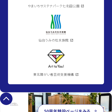
やまいちサステナパーク七北田公園
open_in_new
仙台うみの杜水族館
open_in_new
東北障がい者芸術支援機構
open_in_new
keyboard_arrow_up
50周年特設ページをみる
arrow_forward