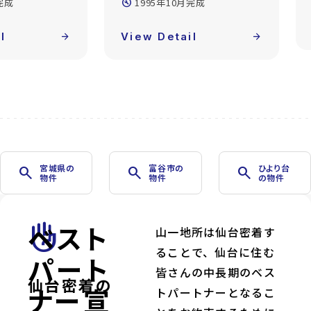
完成
View Detail
arrow_forward
l
arrow_forward
宮城県の
富谷市の
ひより台
search
search
search
物件
物件
の物件
ベスト
front_hand
山一地所は仙台密着す
ることで、仙台に住む
パート
皆さんの中長期のベス
仙台密着の
ナー宣
トパートナーとなるこ