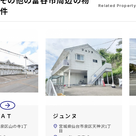
Related Property
件
arrow_back
arrow_forward
藤ハイツ
泉区天神沢1丁
location_on
宮城県仙台市泉区永和台
build_circle
1997年02月完成