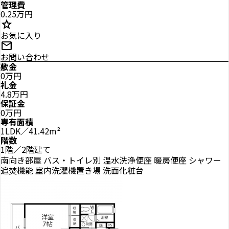
管理費
0.25万円
star
お気に入り
mail
お問い合わせ
敷金
0万円
礼金
4.8万円
保証金
0万円
専有面積
1LDK／41.42m²
階数
1階／2階建て
南向き部屋
バス・トイレ別
温水洗浄便座
暖房便座
シャワー
追焚機能
室内洗濯機置き場
洗面化粧台