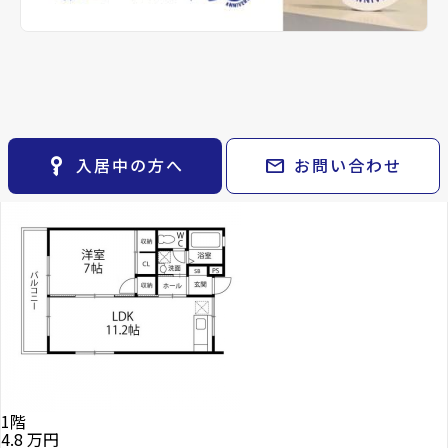
keyboard_arrow_right
貸会議室
keyboard_arrow_right
CM紹介
備考
-
open_in_new
月極駐車場
keyboard_arrow_right
space_dashboard
train
採用情報
エリアから探す
路線から探す
グリンエイト・サンで現
Properties For Rent
在募集中の物件
keyboard_arrow_right
お気に入り
物件
keyboard_arrow_right
key_vertical
mail
入居中の方へ
お問い合わせ
検索条件
keyboard_arrow_right
閲覧履歴
keyboard_arrow_right
keyboard_arrow_right
マイホームを考え始めたら
keyboard_arrow_right
ご購入の流れ・諸費用
1階
4.8
万円