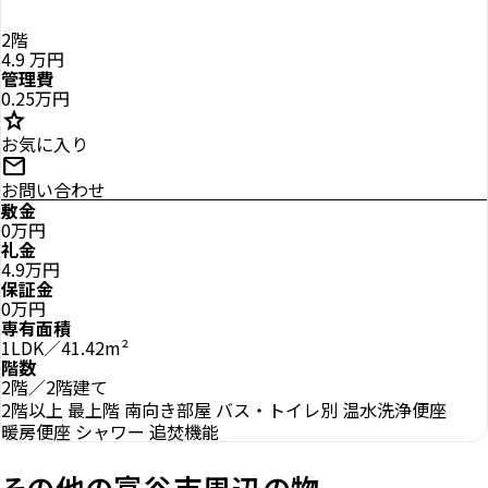
2階
4.9
万円
管理費
0.25万円
star
お気に入り
mail
お問い合わせ
敷金
0万円
礼金
4.9万円
保証金
0万円
専有面積
1LDK／41.42m²
階数
2階／2階建て
2階以上
最上階
南向き部屋
バス・トイレ別
温水洗浄便座
暖房便座
シャワー
追焚機能
その他の富谷市周辺の物