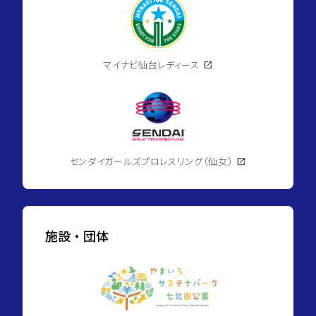
マイナビ仙台レディース
open_in_new
センダイガールズプロレスリング（仙女）
open_in_new
施設・団体