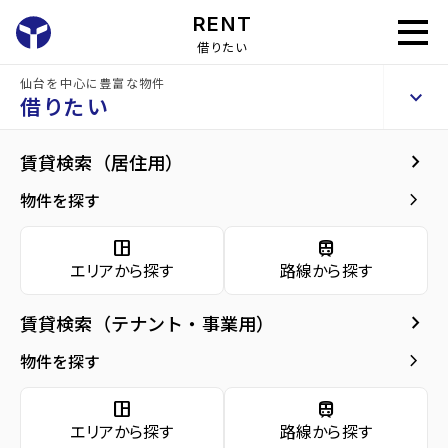
RENT
借りたい
仙台を中心に豊富な物件
グリンエイト・サン
keyboard_arrow_up
賃貸アパート
借りたい
keyboard_arrow_right
建物概要
keyboard_arrow_right
賃貸検索（居住用）
home
仙台の賃貸お部屋探し
富谷市の賃貸
グリンエイト・サン
arrow_forward
建物概要
keyboard_arrow_right
物件を探す
グリンエイト・サン
arrow_forward
現在募集中の物件
space_dashboard
train
エリアから探す
路線から探す
arrow_forward
共用部
種別／構造
賃貸アパート／木造
keyboard_arrow_right
賃貸検索（テナント・事業用）
arrow_forward
地図・周辺環境
アクセス
宮城交通バス バス停『富谷学校前』から徒
keyboard_arrow_right
物件を探す
歩8分
space_dashboard
train
所在地
宮城県富谷市ひより台2丁目
エリアから探す
路線から探す
location_on
グーグルマップでみる
open_in_new