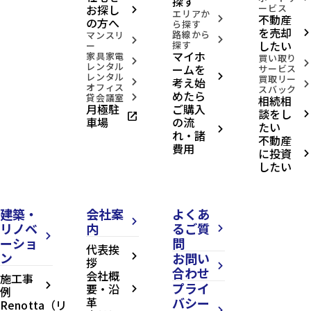
探す
お探し
ービス
arrow_forward_ios
エリアか
不動産
arrow_forward_ios
の方へ
ら探す
を売却
路線から
arrow_forward_ios
マンスリ
arrow_forward_ios
arrow_forward_ios
したい
探す
ー
マイホ
家具家電
買い取り
arrow_forward_ios
arrow_forward_ios
レンタル
ームを
サービス
レンタル
arrow_forward_ios
買取リー
考え始
arrow_forward_ios
arrow_forward_ios
オフィス
スバック
めたら
貸会議室
相続相
arrow_forward_ios
月極駐
ご購入
談をし
open_in_new
arrow_forward_ios
車場
の流
たい
arrow_forward_ios
れ・諸
不動産
費用
に投資
arrow_forward_ios
したい
建築・
会社案
よくあ
arrow_forward_ios
リノベ
内
るご質
arrow_forward_ios
arrow_forward_ios
ーショ
問
代表挨
ン
お問い
arrow_forward_ios
拶
arrow_forward_ios
合わせ
会社概
施工事
プライ
arrow_forward_ios
要・沿
例
arrow_forward_ios
革
バシー
Renotta（リ
arrow_forward_ios