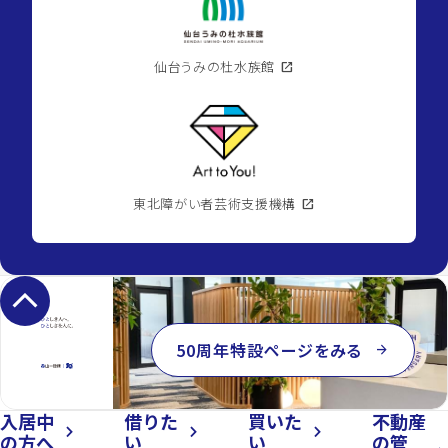
仙台うみの杜水族館
open_in_new
東北障がい者芸術支援機構
open_in_new
keyboard_arrow_up
50周年特設ページをみる
arrow_forward
入居中
借りた
買いた
不動産
arrow_forward_ios
arrow_forward_ios
arrow_forward_ios
の方へ
い
い
の管