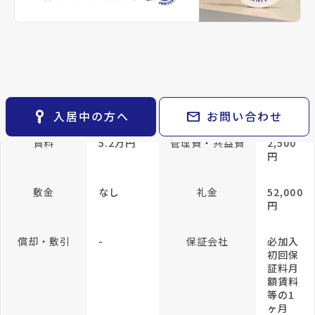
keyboard_arrow_right
貸会議室
keyboard_arrow_right
CM紹介
専有面積
40.33m²
open_in_new
月極駐車場
keyboard_arrow_right
space_dashboard
train
採用情報
エリアから探す
路線から探す
方位
南向き
構造
軽量鉄
骨
keyboard_arrow_right
お気に入り
所在階/階建
1階／地上2階
物件
keyboard_arrow_right
key_vertical
mail
入居中の方へ
お問い合わせ
検索条件
keyboard_arrow_right
閲覧履歴
keyboard_arrow_right
賃料
5.2万円
管理費・共益費
2,500
円
keyboard_arrow_right
マイホームを考え始めたら
敷金
なし
礼金
52,000
keyboard_arrow_right
ご購入の流れ・諸費用
円
償却・敷引
-
保証会社
必加入
初回保
証料月
額賃料
等の1
ヶ月