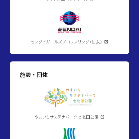
センダイガールズプロレスリング（仙女）
open_in_new
施設・団体
やまいちサステナパーク七北田公園
open_in_new