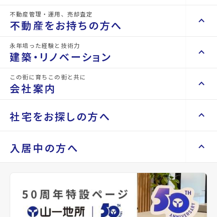
詳細情報
details
不動産管理・運用、売却査定
keyboard_arrow_right
keyboard_arrow_up
不動産を買いたい方へ
不動産をお持ちの方へ
keyboard_arrow_right
マンションを探す
物件名
Mersion
永年培った経験と技術力
keyboard_arrow_right
keyboard_arrow_up
不動産をお持ちの方へ
建築・リノベーション
space_dashboard
train
所在地
宮城県黒川郡大和町杜の丘1丁目
keyboard_arrow_right
不動産の管理を依頼したい
エリアから探す
路線から探す
この街に育ちこの街と共に
keyboard_arrow_right
keyboard_arrow_up
建築・リノベーション
会社案内
山一地所の賃貸管理
アクセス
宮城交通バス バス停『ハーモニータウン
keyboard_arrow_right
keyboard_arrow_right
戸建てを探す
中央』から徒歩2分
損害保険・生命保険代理店
keyboard_arrow_right
keyboard_arrow_right
施工事例
不動産を貸すまでの流れ
keyboard_arrow_right
keyboard_arrow_right
keyboard_arrow_up
会社案内
社宅をお探しの方へ
keyboard_arrow_right
Renotta（リノッタ）
location_on
space_dashboard
train
グーグルマップでみる
空き家サポートサービス
open_in_new
keyboard_arrow_right
エリアから探す
路線から探す
空き地サポートサービス
keyboard_arrow_right
keyboard_arrow_right
代表挨拶
keyboard_arrow_right
keyboard_arrow_up
社宅をお探しの方へ
入居中の方へ
種別
賃貸アパ
築年月
2008
keyboard_arrow_right
不動産を売却したい
keyboard_arrow_right
会社概要・沿革
keyboard_arrow_right
ート
年02月
土地を探す
keyboard_arrow_right
マンスリーマンション
keyboard_arrow_right
買い取りサービス
店舗紹介
keyboard_arrow_right
keyboard_arrow_right
住まいのFAQ
買取リースバック
space_dashboard
train
keyboard_arrow_right
間取り
1LDK
間取り内訳
LDK
keyboard_arrow_right
家具家電レンタル
keyboard_arrow_right
山一地所と仙台
9.4 帖
エリアから探す
路線から探す
keyboard_arrow_right
相続相談をしたい
keyboard_arrow_right
退去される方へ
洋室
keyboard_arrow_right
レンタルオフィス
keyboard_arrow_right
パーパス
5.8 帖
keyboard_arrow_right
不動産に投資したい
keyboard_arrow_right
事業用・投資用を探す
※準備中 住まいのしおり（PDF）