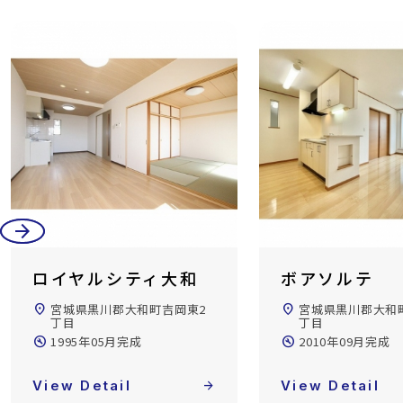
arrow_back
arrow_forward
ボアソルテ
アゼリアフォ
location_on
宮城県黒川郡大和町杜の丘1
location_on
宮城県黒川郡大和
丁目
丁目
build_circle
2010年09月完成
build_circle
2021年02月完成
View Detail
arrow_forward
View Detail