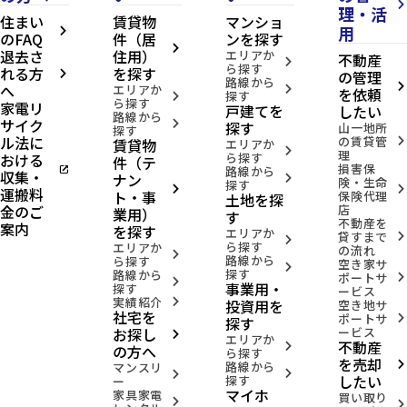
arrow_forward_ios
理・活
住まい
賃貸物
マンショ
用
arrow_forward_ios
のFAQ
件（居
ンを探す
arrow_forward_ios
退去さ
住用）
エリアか
不動産
arrow_forward_ios
ら探す
れる方
を探す
の管理
arrow_forward_ios
路線から
へ
arrow_forward_ios
エリアか
arrow_forward_ios
を依頼
探す
arrow_forward_ios
ら探す
家電リ
戸建てを
したい
路線から
サイク
arrow_forward_ios
探す
山一地所
探す
ル法に
の賃貸管
賃貸物
arrow_forward_ios
エリアか
arrow_forward_ios
理
おける
ら探す
件（テ
損害保
open_in_new
路線から
収集・
ナン
arrow_forward_ios
険・生命
探す
arrow_forward_ios
arrow_forward_ios
運搬料
ト・事
保険代理
土地を探
金のご
店
業用）
す
不動産を
案内
を探す
エリアか
貸すまで
arrow_forward_ios
arrow_forward_ios
ら探す
エリアか
の流れ
arrow_forward_ios
路線から
ら探す
空き家サ
arrow_forward_ios
探す
路線から
ポートサ
arrow_forward_ios
arrow_forward_ios
事業用・
探す
ービス
実績紹介
投資用を
arrow_forward_ios
空き地サ
社宅を
ポートサ
arrow_forward_ios
探す
お探し
ービス
arrow_forward_ios
エリアか
不動産
arrow_forward_ios
の方へ
ら探す
を売却
路線から
arrow_forward_ios
マンスリ
arrow_forward_ios
arrow_forward_ios
したい
探す
ー
マイホ
家具家電
買い取り
arrow_forward_ios
arrow_forward_ios