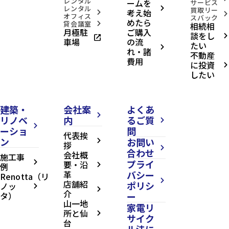
レンタル
ームを
サービス
レンタル
arrow_forward_ios
買取リー
考え始
arrow_forward_ios
arrow_forward_ios
オフィス
スバック
めたら
貸会議室
相続相
arrow_forward_ios
月極駐
ご購入
談をし
open_in_new
arrow_forward_ios
車場
の流
たい
arrow_forward_ios
れ・諸
不動産
費用
に投資
arrow_forward_ios
したい
建築・
会社案
よくあ
arrow_forward_ios
リノベ
内
るご質
arrow_forward_ios
arrow_forward_ios
ーショ
問
代表挨
ン
お問い
arrow_forward_ios
拶
arrow_forward_ios
合わせ
会社概
施工事
プライ
arrow_forward_ios
要・沿
例
arrow_forward_ios
革
バシー
Renotta（リ
arrow_forward_ios
店舗紹
ポリシ
ノッ
arrow_forward_ios
arrow_forward_ios
介
タ）
ー
山一地
家電リ
所と仙
arrow_forward_ios
サイク
台
ル法に