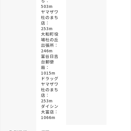
ち：
503m
ヤマザワ
杜のまち
店：
253m
大和町役
場杜の丘
出張所：
246m
富谷日吉
台郵便
局：
1015m
ドラッグ
ヤマザワ
杜のまち
店：
253m
ダイシン
大富店：
1066m