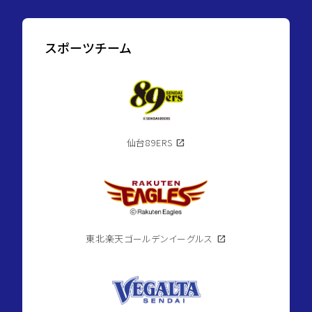
スポーツチーム
仙台89ERS
open_in_new
東北楽天ゴールデンイーグルス
open_in_new