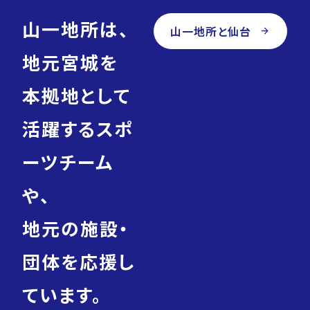
山一地所は、
山一地所と仙台
arrow_forward
地元宮城を
本拠地として
活躍するスポ
ーツチーム
や、
地元の施設・
団体を応援し
ています。