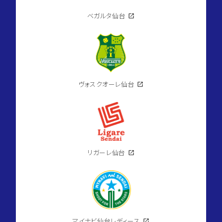
ベガルタ仙台
open_in_new
ヴォスクオーレ仙台
open_in_new
リガーレ仙台
open_in_new
マイナビ仙台レディース
open_in_new