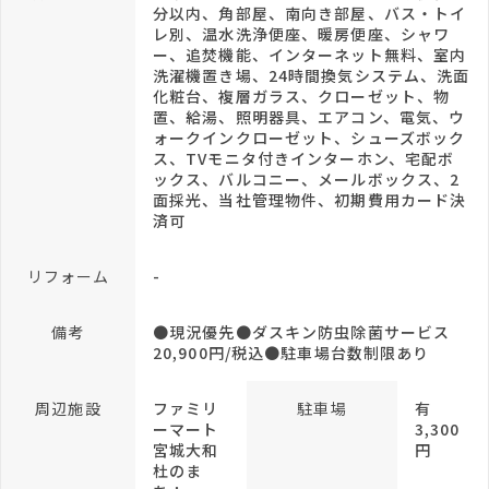
分以内、角部屋、南向き部屋、バス・トイ
レ別、温水洗浄便座、暖房便座、シャワ
ー、追焚機能、インターネット無料、室内
洗濯機置き場、24時間換気システム、洗面
化粧台、複層ガラス、クローゼット、物
置、給湯、照明器具、エアコン、電気、ウ
ォークインクローゼット、シューズボック
ス、TVモニタ付きインターホン、宅配ボ
ックス、バルコニー、メールボックス、2
面採光、当社管理物件、初期費用カード決
済可
リフォーム
-
備考
●現況優先●ダスキン防虫除菌サービス
20,900円/税込●駐車場台数制限あり
周辺施設
ファミリ
駐車場
有
ーマート
3,300
宮城大和
円
杜のま