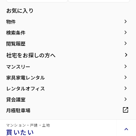
種別／構造
賃貸アパート／軽量鉄骨
お気に入り
アクセス
宮城交通バス バス停『ハーモニータウン中
keyboard_arrow_right
物件
央』から徒歩2分
keyboard_arrow_right
検索条件
所在地
宮城県黒川郡大和町杜の丘1丁目
keyboard_arrow_right
閲覧履歴
location_on
グーグルマップでみる
open_in_new
keyboard_arrow_right
社宅をお探しの方へ
築年月
2008年02月
keyboard_arrow_right
マンスリー
keyboard_arrow_right
家具家電レンタル
keyboard_arrow_right
レンタルオフィス
keyboard_arrow_right
貸会議室
【全戸4世帯・南向きの角部屋！収納が充
実した1LDKタイプ】
open_in_new
月極駐車場
マンション・戸建・土地
keyboard_arrow_up
買いたい