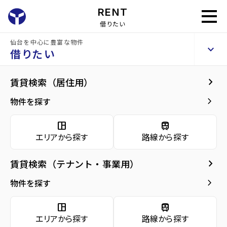
RENT
借りたい
仙台を中心に豊富な物件
Mersion
keyboard_arrow_up
賃貸アパート
借りたい
keyboard_arrow_right
現在募集中の物件
keyboard_arrow_right
賃貸検索（居住用）
home
仙台の賃貸お部屋探し
黒川郡大和町の賃貸
Mersion
Mersion
arrow_forward
建物概要
keyboard_arrow_right
物件を探す
Mersion 1階
arrow_forward
現在募集中の物件
5.2
space_dashboard
train
万円
管理費・共益費
2,500円
エリアから探す
路線から探す
arrow_forward
共用部
敷金
0万円
礼金
5.2万円
keyboard_arrow_right
賃貸検索（テナント・事業用）
arrow_forward
地図・周辺環境
keyboard_arrow_right
間取り
1LDK／40.33m²
物件を探す
arrow_forward
お問い合わせ
space_dashboard
train
階数
1階／2階建て
エリアから探す
路線から探す