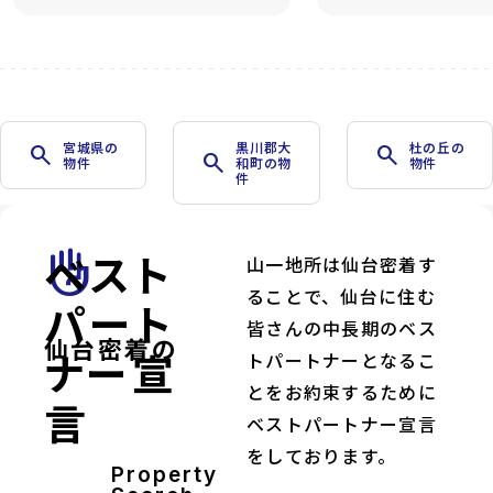
宮城県の
黒川郡大
杜の丘の
search
search
search
物件
和町の物
物件
件
ベスト
front_hand
山一地所は仙台密着す
ることで、仙台に住む
パート
皆さんの中長期のベス
仙台密着の
ナー宣
トパートナーとなるこ
とをお約束するために
言
ベストパートナー宣言
をしております。
Property