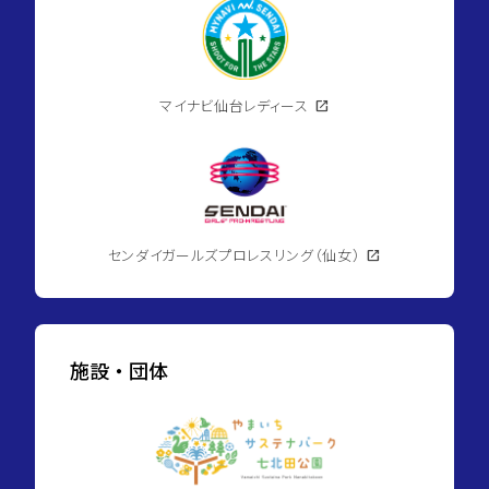
マイナビ仙台レディース
open_in_new
センダイガールズプロレスリング（仙女）
open_in_new
施設・団体