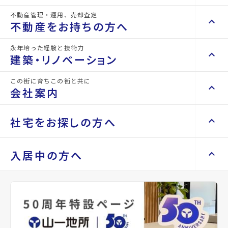
不動産管理・運用、売却査定
keyboard_arrow_right
keyboard_arrow_up
不動産を買いたい方へ
詳細情報
不動産をお持ちの方へ
details
keyboard_arrow_right
マンションを探す
永年培った経験と技術力
keyboard_arrow_right
keyboard_arrow_up
不動産をお持ちの方へ
建築・リノベーション
物件名
グランドソレイユ北山
space_dashboard
train
keyboard_arrow_right
不動産の管理を依頼したい
エリアから探す
路線から探す
この街に育ちこの街と共に
keyboard_arrow_right
keyboard_arrow_up
建築・リノベーション
所在地
宮城県仙台市青葉区北山3丁目
会社案内
山一地所の賃貸管理
keyboard_arrow_right
keyboard_arrow_right
戸建てを探す
損害保険・生命保険代理店
keyboard_arrow_right
keyboard_arrow_right
施工事例
アクセス
仙山線/北山駅 徒歩6分
不動産を貸すまでの流れ
keyboard_arrow_right
keyboard_arrow_right
keyboard_arrow_up
会社案内
社宅をお探しの方へ
keyboard_arrow_right
Renotta（リノッタ）
space_dashboard
train
空き家サポートサービス
仙台市交通局 バス停『北山三丁目』から
keyboard_arrow_right
徒歩3分
エリアから探す
路線から探す
空き地サポートサービス
keyboard_arrow_right
keyboard_arrow_right
代表挨拶
仙山線/東北福祉大前駅 徒歩17分
keyboard_arrow_right
keyboard_arrow_up
社宅をお探しの方へ
入居中の方へ
keyboard_arrow_right
不動産を売却したい
keyboard_arrow_right
会社概要・沿革
keyboard_arrow_right
土地を探す
location_on
グーグルマップでみる
open_in_new
keyboard_arrow_right
マンスリーマンション
keyboard_arrow_right
買い取りサービス
店舗紹介
keyboard_arrow_right
keyboard_arrow_right
住まいのFAQ
買取リースバック
space_dashboard
train
keyboard_arrow_right
keyboard_arrow_right
家具家電レンタル
種別
賃貸ア
築年月
2022年
keyboard_arrow_right
山一地所と仙台
エリアから探す
路線から探す
パート
01月
keyboard_arrow_right
相続相談をしたい
keyboard_arrow_right
退去される方へ
keyboard_arrow_right
レンタルオフィス
keyboard_arrow_right
パーパス
keyboard_arrow_right
不動産に投資したい
keyboard_arrow_right
事業用・投資用を探す
※準備中 住まいのしおり（PDF）
間取り
1LDK
間取り内訳
LDK 9.5