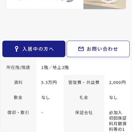
keyboard_arrow_right
貸会議室
keyboard_arrow_right
CM紹介
帖
open_in_new
月極駐車場
洋室 3.3
keyboard_arrow_right
space_dashboard
train
採用情報
帖
エリアから探す
路線から探す
専有面積
30.42m²
keyboard_arrow_right
お気に入り
物件
keyboard_arrow_right
方位
南東向
構造
木造
key_vertical
mail
入居中の方へ
お問い合わせ
検索条件
き
keyboard_arrow_right
閲覧履歴
keyboard_arrow_right
所在階/階建
1階／地上2階
keyboard_arrow_right
マイホームを考え始めたら
keyboard_arrow_right
ご購入の流れ・諸費用
賃料
5.3万円
管理費・共益費
2,000円
敷金
なし
礼金
なし
償却・敷引
-
保証会社
必加入
初回保証
料月額賃
料等の1