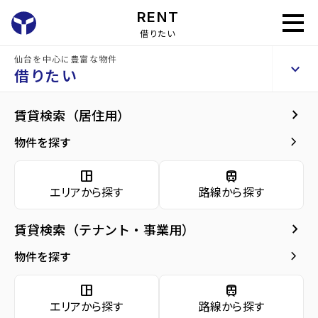
RENT
借りたい
仙台を中心に豊富な物件
グランドソレイユ北山
keyboard_arrow_up
賃貸アパート
借りたい
keyboard_arrow_right
現在募集中の物件
keyboard_arrow_right
賃貸検索（居住用）
home
仙台の賃貸お部屋探し
仙台市青葉区の賃貸
北山駅の賃貸
グランド
arrow_forward
建物概要
keyboard_arrow_right
物件を探す
グランドソレイユ北山 1階
arrow_forward
現在募集中の物件
5.3
space_dashboard
train
万円
管理費・共益費
2,000円
エリアから探す
路線から探す
arrow_forward
共用部
敷金
0万円
礼金
0万円
keyboard_arrow_right
賃貸検索（テナント・事業用）
arrow_forward
地図・周辺環境
keyboard_arrow_right
間取り
1LDK／30.42m²
物件を探す
arrow_forward
お問い合わせ
space_dashboard
train
階数
1階／2階建て
エリアから探す
路線から探す