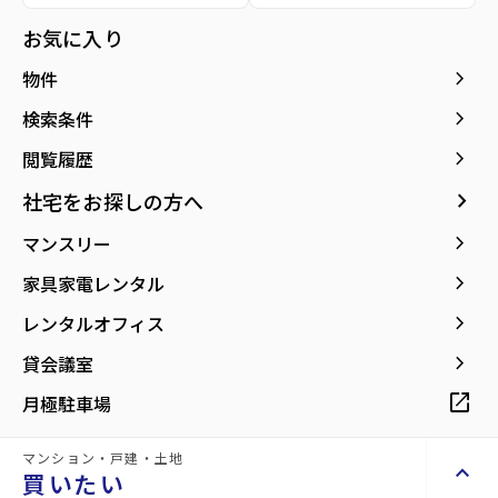
種別／構造
賃貸アパート／木造
お気に入り
アクセス
仙山線/北山駅 徒歩6分
keyboard_arrow_right
物件
仙台市交通局 バス停『北山三丁目』から徒
歩3分
keyboard_arrow_right
検索条件
仙山線/東北福祉大前駅 徒歩17分
keyboard_arrow_right
閲覧履歴
所在地
宮城県仙台市青葉区北山3丁目
keyboard_arrow_right
社宅をお探しの方へ
location_on
グーグルマップでみる
open_in_new
keyboard_arrow_right
マンスリー
築年月
2022年01月
keyboard_arrow_right
家具家電レンタル
keyboard_arrow_right
レンタルオフィス
keyboard_arrow_right
貸会議室
open_in_new
月極駐車場
【北山駅・東北福祉大学が徒歩圏内のコ
ンパクトな1LDK】
マンション・戸建・土地
keyboard_arrow_up
買いたい