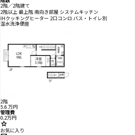
階数
2階／2階建て
2階以上
最上階
南向き部屋
システムキッチン
IHクッキングヒーター
2口コンロ
バス・トイレ別
温水洗浄便座
2階
5.6
万円
管理費
0.2万円
star
お気に入り