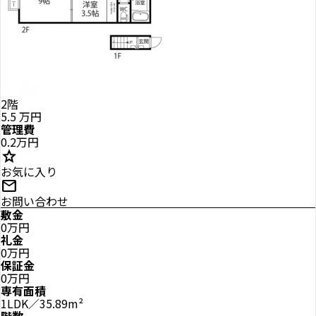
2階
5.5
万円
管理費
0.2万円
star
お気に入り
mail
お問い合わせ
敷金
0万円
礼金
0万円
保証金
0万円
専有面積
1LDK／35.89m²