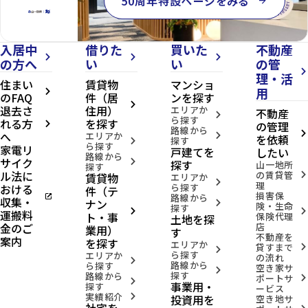
50周年特設ページをみる
arrow_forward
入居中
借りた
買いた
不動産
arrow_forward_ios
arrow_forward_ios
arrow_forward_ios
の方へ
い
い
の管
arrow_forward_ios
理・活
住まい
賃貸物
マンショ
用
arrow_forward_ios
のFAQ
件（居
ンを探す
arrow_forward_ios
退去さ
住用）
エリアか
不動産
arrow_forward_ios
ら探す
れる方
を探す
の管理
arrow_forward_ios
路線から
へ
arrow_forward_ios
エリアか
arrow_forward_ios
を依頼
探す
arrow_forward_ios
ら探す
家電リ
戸建てを
したい
路線から
サイク
arrow_forward_ios
探す
山一地所
探す
ル法に
の賃貸管
賃貸物
arrow_forward_ios
エリアか
arrow_forward_ios
理
おける
ら探す
件（テ
損害保
open_in_new
路線から
収集・
ナン
arrow_forward_ios
険・生命
探す
arrow_forward_ios
arrow_forward_ios
運搬料
ト・事
保険代理
土地を探
金のご
店
業用）
す
不動産を
案内
を探す
エリアか
貸すまで
arrow_forward_ios
arrow_forward_ios
ら探す
エリアか
の流れ
arrow_forward_ios
路線から
ら探す
空き家サ
arrow_forward_ios
探す
路線から
ポートサ
arrow_forward_ios
arrow_forward_ios
事業用・
探す
ービス
実績紹介
投資用を
arrow_forward_ios
空き地サ
社宅を