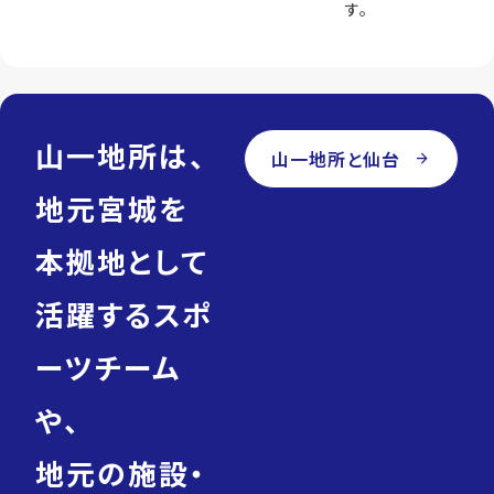
す。
山一地所は、
山一地所と仙台
arrow_forward
地元宮城を
本拠地として
活躍するスポ
ーツチーム
や、
地元の施設・