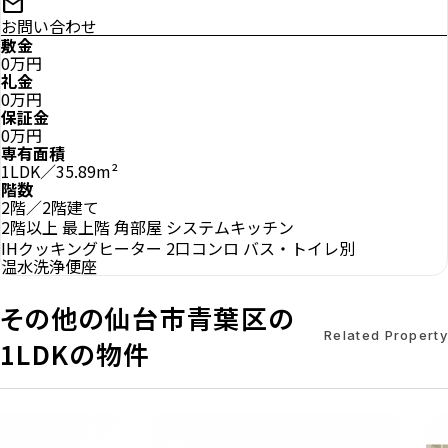
mail
お問い合わせ
敷金
0万円
礼金
0万円
保証金
0万円
専有面積
1LDK／35.89m²
階数
2階／2階建て
2階以上
最上階
角部屋
システムキッチン
IHクッキングヒーター
2口コンロ
バス・トイレ別
温水洗浄便座
その他の仙台市青葉区の
Related Property
1LDKの物件