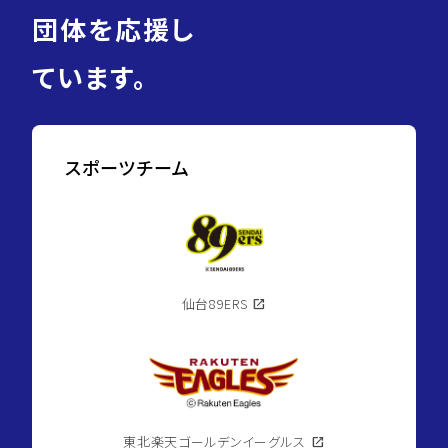
団体を応援し
ています。
スポーツチーム
仙台89ERS
open_in_new
東北楽天ゴールデンイーグルス
open_in_new