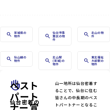
宮城県の
仙台市青
北山の物
search
search
search
物件
葉区の物
件
件
仙山線の
北山駅
東北福祉
search
search
search
物件
(宮城)の
大前駅の
物件
物件
ベスト
front_hand
山一地所は仙台密着す
ることで、仙台に住む
パート
皆さんの中長期のベス
仙台密着の
ナー宣
トパートナーとなるこ