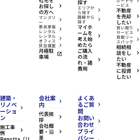
ポートサ
arrow_forward_ios
探す
お探し
ービス
arrow_forward_ios
エリアか
不動産
arrow_forward_ios
の方へ
ら探す
を売却
路線から
arrow_forward_ios
マンスリ
arrow_forward_ios
arrow_forward_ios
したい
探す
ー
マイホ
家具家電
買い取り
arrow_forward_ios
arrow_forward_ios
レンタル
ームを
サービス
レンタル
arrow_forward_ios
買取リー
考え始
arrow_forward_ios
arrow_forward_ios
オフィス
スバック
めたら
貸会議室
相続相
arrow_forward_ios
月極駐
ご購入
談をし
open_in_new
arrow_forward_ios
車場
の流
たい
arrow_forward_ios
れ・諸
不動産
費用
に投資
arrow_forward_ios
したい
建築・
会社案
よくあ
arrow_forward_ios
リノベ
内
るご質
arrow_forward_ios
arrow_forward_ios
ーショ
問
代表挨
ン
お問い
arrow_forward_ios
拶
arrow_forward_ios
合わせ
会社概
施工事
プライ
arrow_forward_ios
要・沿
例
arrow_forward_ios
革
バシー
Renotta（リ