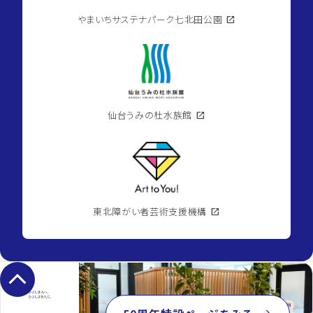
やまいちサステナパーク七北田公園
open_in_new
仙台うみの杜水族館
open_in_new
東北障がい者芸術支援機構
open_in_new
keyboard_arrow_up