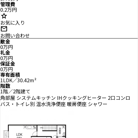
管理費
0.2万円
star
お気に入り
mail
お問い合わせ
敷金
0万円
礼金
0万円
保証金
0万円
専有面積
1LDK／30.42m²
階数
1階／2階建て
角部屋
システムキッチン
IHクッキングヒーター
2口コンロ
バス・トイレ別
温水洗浄便座
暖房便座
シャワー