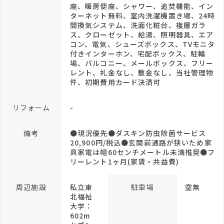
座、暖房便座、シャワー、追焚機能、イン
ターネット無料、室内洗濯機置き場、24時
間換気システム、洗面化粧台、複層ガラ
ス、クローゼット、給湯、照明器具、エア
コン、電気、シューズボックス、TVモニタ
付きインターホン、宅配ボックス、駐輪
場、バルコニー、メールボックス、フリー
レント、礼金なし、敷金なし、当社管理物
件、初期費用カード決済可
リフォーム
-
備考
●現況優先●ダスキン防虫除菌サービス
20,900円/税込●玄関前通路が狭いため家
具家電は幅60センチメートル未満推奨●フ
リーレント1ヶ月(家賃・共益費)
周辺施設
私立東
駐車場
空無
北福祉
大学：
602m