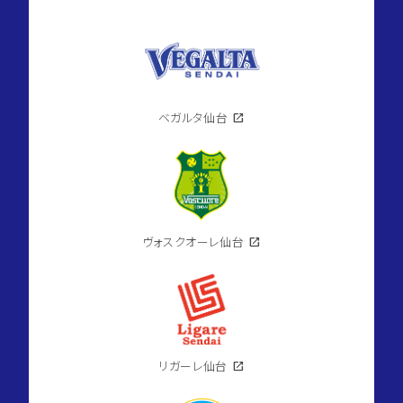
ベガルタ仙台
open_in_new
ヴォスクオーレ仙台
open_in_new
リガーレ仙台
open_in_new