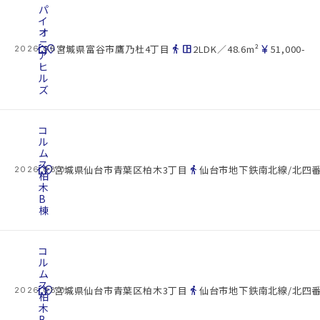
パ
イ
オ
ニ
cottage
location_on
directions_walk
space_dashboard
currency_yen
宮城県富谷市鷹乃杜4丁目
2LDK／48.6m²
51,000-
2026.08.09
ア
ヒ
ル
ズ
コ
ル
ム
ス
cottage
location_on
directions_walk
宮城県仙台市青葉区柏木3丁目
仙台市地下鉄南北線/北四番
2026.08.09
柏
木
B
棟
コ
ル
ム
ス
cottage
location_on
directions_walk
宮城県仙台市青葉区柏木3丁目
仙台市地下鉄南北線/北四番
2026.08.09
柏
木
B