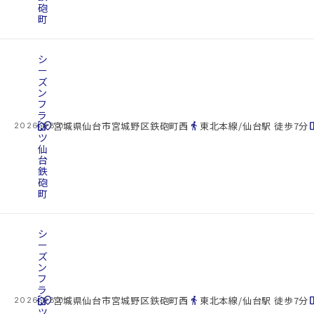
砲
町
シ
ー
ズ
ン
フ
ラ
cottage
ッ
location_on
directions_walk
space_d
宮城県仙台市宮城野区鉄砲町西
東北本線/仙台駅 徒歩7分
2026.08.09
ツ
仙
台
鉄
砲
町
シ
ー
ズ
ン
フ
ラ
cottage
ッ
location_on
directions_walk
space_d
宮城県仙台市宮城野区鉄砲町西
東北本線/仙台駅 徒歩7分
2026.08.09
ツ