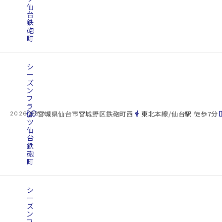
仙
台
鉄
砲
町
シ
ー
ズ
ン
フ
ラ
cottage
ッ
location_on
directions_walk
space_d
宮城県仙台市宮城野区鉄砲町西
東北本線/仙台駅 徒歩7分
2026.08.09
ツ
仙
台
鉄
砲
町
シ
ー
ズ
ン
フ