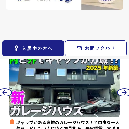
※準備中 住まいのしおり（PDF）
space_dashboard
train
採用情報
keyboard_arrow_right
月極駐車場
open_in_new
ルーム
エリアから探す
路線から探す
山一地所 チャンネ
smart_display
arrow_forward
ル
ツアー
YouTube
お気に入り
keyboard_arrow_right
動画
物件
keyboard_arrow_right
検索条件
keyboard_arrow_right
閲覧履歴
keyboard_arrow_right
key_vertical
mail
入居中の方へ
お問い合わせ
New
N
keyboard_arrow_right
マイホームを考え始めたら
keyboard_arrow_right
ご購入の流れ・諸費用
arrow_back
arrow_forward
play_circle
play_cir
の快
ギャップがある宮城のガレージハウス！？自由な一人
｜
暮らしがしたい人に捧ぐ内見動画｜長屋賃貸｜宮城県