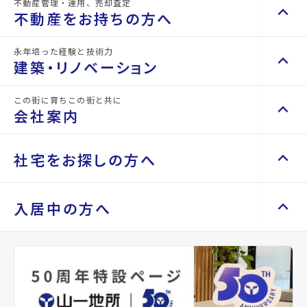
不動産管理・運用、売却査定
keyboard_arrow_up
keyboard_arrow_right
不動産を買いたい方へ
不動産をお持ちの方へ
マンションを探す
keyboard_arrow_right
永年培った経験と技術力
keyboard_arrow_up
keyboard_arrow_right
不動産をお持ちの方へ
建築・リノベーション
サンセールⅡ
space_dashboard
train
エリアから探す
路線から探す
不動産の管理を依頼したい
keyboard_arrow_right
arrow_back
arrow_forward
市若林区表柴田町
location_on
宮城県仙台市泉区泉ケ丘4丁
目
この街に育ちこの街と共に
keyboard_arrow_up
東西線/連坊駅
keyboard_arrow_right
建築・リノベーション
山一地所の賃貸管理
keyboard_arrow_right
会社案内
戸建てを探す
keyboard_arrow_right
directions_walk
宮城交通バス バス停『泉ヶ丘
損害保険・生命保険代理店
keyboard_arrow_right
西』から徒歩2分
完成
施工事例
keyboard_arrow_right
不動産を貸すまでの流れ
build_circle
2026年3月完成
keyboard_arrow_right
space_dashboard
train
Renotta（リノッタ）
空き家サポートサービス
keyboard_arrow_up
keyboard_arrow_right
keyboard_arrow_right
会社案内
keyboard_arrow_right
社宅をお探しの方へ
エリアから探す
路線から探す
l
arrow_forward
空き地サポートサービス
keyboard_arrow_right
View Detail
arrow_forward
代表挨拶
keyboard_arrow_right
不動産を売却したい
keyboard_arrow_right
土地を探す
keyboard_arrow_right
会社概要・沿革
keyboard_arrow_up
keyboard_arrow_right
keyboard_arrow_right
社宅をお探しの方へ
入居中の方へ
おすすめ情報
買い取りサービス
keyboard_arrow_right
店舗紹介
keyboard_arrow_right
space_dashboard
train
マンスリーマンション
keyboard_arrow_right
買取リースバック
keyboard_arrow_right
エリアから探す
路線から探す
山一地所と仙台
keyboard_arrow_right
Recommends
家具家電レンタル
keyboard_arrow_right
keyboard_arrow_right
住まいのFAQ
相続相談をしたい
keyboard_arrow_right
パーパス
keyboard_arrow_right
レンタルオフィス
keyboard_arrow_right
事業用・投資用を探す
keyboard_arrow_right
不動産に投資したい
keyboard_arrow_right
keyboard_arrow_right
退去される方へ
CM紹介
keyboard_arrow_right
貸会議室
keyboard_arrow_right