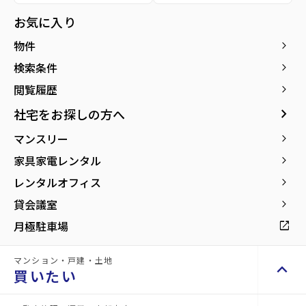
お気に入り
物件
keyboard_arrow_right
検索条件
keyboard_arrow_right
閲覧履歴
keyboard_arrow_right
新築・
keyboard_arrow_right
社宅をお探しの方へ
新築・築浅賃貸物件をも
arrow_forward
っと見る
築浅賃
マンスリー
keyboard_arrow_right
家具家電レンタル
keyboard_arrow_right
貸物件
レンタルオフィス
keyboard_arrow_right
貸会議室
keyboard_arrow_right
new
buildings
月極駐車場
open_in_new
マンション・戸建・土地
keyboard_arrow_up
買いたい