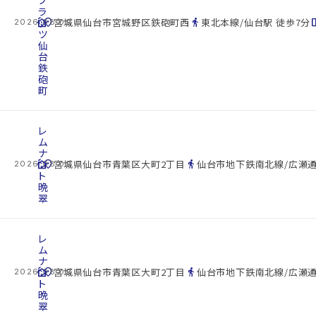
ラ
cottage
ッ
location_on
directions_walk
space_d
宮城県仙台市宮城野区鉄砲町西
東北本線/仙台駅 徒歩7分
2026.08.09
ツ
仙
台
鉄
砲
町
レ
ム
ナ
cottage
ン
location_on
directions_walk
宮城県仙台市青葉区大町2丁目
仙台市地下鉄南北線/広瀬通
2026.08.09
ト
晩
翠
レ
ム
ナ
cottage
ン
location_on
directions_walk
宮城県仙台市青葉区大町2丁目
仙台市地下鉄南北線/広瀬通
2026.08.09
ト
晩
翠