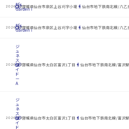
M’s
cottage
location_on
directions_walk
宮城県仙台市泉区上谷刈字小堤
仙台市地下鉄南北線/八乙女
2026.08.09
GardenⅠ
M’s
cottage
location_on
directions_walk
宮城県仙台市泉区上谷刈字小堤
仙台市地下鉄南北線/八乙女
2026.08.09
GardenⅠ
ジ
ュ
ネ
ス
cottage
ダ
location_on
directions_walk
宮城県仙台市太白区富沢1丁目
仙台市地下鉄南北線/富沢駅
2026.08.09
イ
ド
ー
A
ジ
ュ
ネ
ス
cottage
ダ
location_on
directions_walk
宮城県仙台市太白区富沢1丁目
仙台市地下鉄南北線/富沢駅
2026.08.09
イ
ド