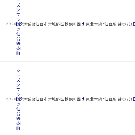
ズ
ン
フ
ラ
cottage
ッ
location_on
directions_walk
space_d
宮城県仙台市宮城野区鉄砲町西
東北本線/仙台駅 徒歩7分
2026.08.09
ツ
仙
台
鉄
砲
町
シ
ー
ズ
ン
フ
ラ
cottage
ッ
location_on
directions_walk
space_d
宮城県仙台市宮城野区鉄砲町西
東北本線/仙台駅 徒歩7分
2026.08.09
ツ
仙
台
鉄
砲
町