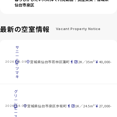
仙台市泉区
最新の空室情報
Vacant Property Notice
サ
ニ
ー
ハ
cottage
location_on
directions_walk
space_dashboard
currency_yen
宮城県仙台市若林区蒲町
2K／35m²
40,000-
2026.08.09
イ
ツ
マ
キ
グ
リ
ー
ン
cottage
location_on
directions_walk
space_dashboard
currency_yen
宮城県仙台市泉区歩坂町
1K／24.5m²
27,000-
2026.08.09
ピ
ー
ス