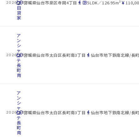
cottage
丁
location_on
directions_walk
space_dashboard
currency_yen
宮城県仙台市泉区寺岡4丁目
5LDK／126.95m²
110,0
2026.08.09
目
貸
家
ア
ン
シ
ャ
cottage
ン
location_on
directions_walk
宮城県仙台市太白区長町南3丁目
仙台市地下鉄南北線/長町
2026.08.09
テ
長
町
南
ア
ン
シ
ャ
cottage
ン
location_on
directions_walk
宮城県仙台市太白区長町南3丁目
仙台市地下鉄南北線/長町
2026.08.09
テ
長
町
南