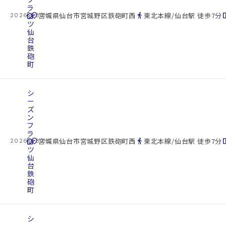
ラ
cottage
ッ
location_on
directions_walk
space_d
宮城県仙台市宮城野区鉄砲町西
東北本線/仙台駅 徒歩7分
2026.08.09
ツ
仙
台
鉄
砲
町
シ
ー
ズ
ン
フ
ラ
cottage
ッ
location_on
directions_walk
space_d
宮城県仙台市宮城野区鉄砲町西
東北本線/仙台駅 徒歩7分
2026.08.09
ツ
仙
台
鉄
砲
町
シ