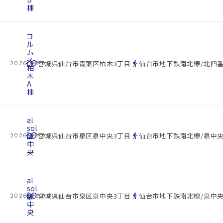
棟
コ
ル
ム
ス
cottage
location_on
directions_walk
宮城県仙台市青葉区柏木3丁目
仙台市地下鉄南北線/北四番
2026.08.09
柏
木
A
棟
al
sol
cottage
泉
location_on
directions_walk
宮城県仙台市泉区泉中央3丁目
仙台市地下鉄南北線/泉中央
2026.08.09
中
央
al
sol
cottage
泉
location_on
directions_walk
宮城県仙台市泉区泉中央3丁目
仙台市地下鉄南北線/泉中央
2026.08.09
中
央