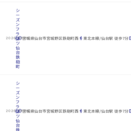
シ
ー
ズ
ン
フ
ラ
cottage
ッ
location_on
directions_walk
space_d
宮城県仙台市宮城野区鉄砲町西
東北本線/仙台駅 徒歩7分
2026.08.09
ツ
仙
台
鉄
砲
町
シ
ー
ズ
ン
フ
ラ
cottage
ッ
location_on
directions_walk
space_d
宮城県仙台市宮城野区鉄砲町西
東北本線/仙台駅 徒歩7分
2026.08.09
ツ
仙
台
鉄