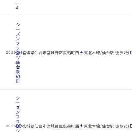
ー
A
シ
ー
ズ
ン
フ
ラ
cottage
ッ
location_on
directions_walk
space_d
宮城県仙台市宮城野区鉄砲町西
東北本線/仙台駅 徒歩7分
2026.08.09
ツ
仙
台
鉄
砲
町
シ
ー
ズ
ン
フ
ラ
cottage
ッ
location_on
directions_walk
space_d
宮城県仙台市宮城野区鉄砲町西
東北本線/仙台駅 徒歩7分
2026.08.09
ツ