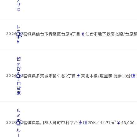
サ
Ⅸ
レ
ス
cottage
location_on
directions_walk
宮城県仙台市青葉区台原4丁目
仙台市地下鉄南北線/台原駅
2026.08.09
ポ・
R
留
ヶ
谷
2
cottage
location_on
directions_walk
space_dashboard
宮城県多賀城市留ケ谷2丁目
東北本線/塩釜駅 徒歩10分
2026.08.09
丁
目
貸
家
ル
ミ
エ
cottage
location_on
directions_walk
space_dashboard
currency_yen
宮城県黒川郡大郷町中村字台
2DK／44.71m²
48,000-
2026.08.09
ー
ル
Ⅰ