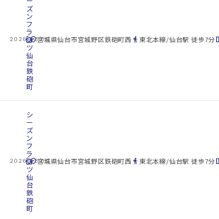
ー
ズ
ン
フ
ラ
cottage
ッ
location_on
directions_walk
space_d
宮城県仙台市宮城野区鉄砲町西
東北本線/仙台駅 徒歩7分
2026.08.09
ツ
仙
台
鉄
砲
町
シ
ー
ズ
ン
フ
ラ
cottage
ッ
location_on
directions_walk
space_d
宮城県仙台市宮城野区鉄砲町西
東北本線/仙台駅 徒歩7分
2026.08.09
ツ
仙
台
鉄
砲
町