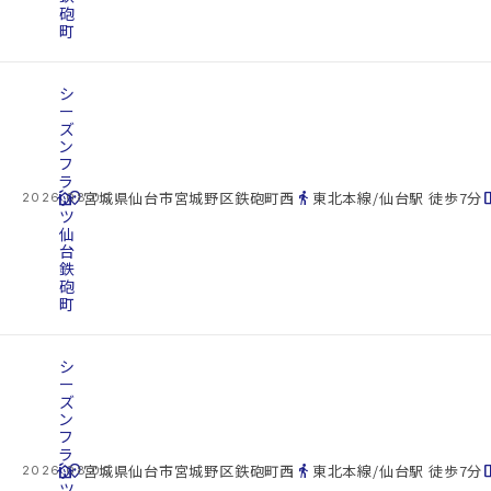
砲
町
シ
ー
ズ
ン
フ
ラ
cottage
ッ
location_on
directions_walk
space_d
宮城県仙台市宮城野区鉄砲町西
東北本線/仙台駅 徒歩7分
2026.08.09
ツ
仙
台
鉄
砲
町
シ
ー
ズ
ン
フ
ラ
cottage
ッ
location_on
directions_walk
space_d
宮城県仙台市宮城野区鉄砲町西
東北本線/仙台駅 徒歩7分
2026.08.09
ツ