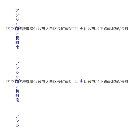
ア
ン
シ
ャ
cottage
ン
location_on
directions_walk
宮城県仙台市太白区長町南3丁目
仙台市地下鉄南北線/長町
2026.08.09
テ
長
町
南
ア
ン
シ
ャ
cottage
ン
location_on
directions_walk
宮城県仙台市太白区長町南3丁目
仙台市地下鉄南北線/長町
2026.08.09
テ
長
町
南
ア
ン
シ