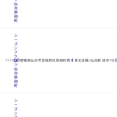
仙
台
鉄
砲
町
シ
ー
ズ
ン
フ
ラ
cottage
ッ
location_on
directions_walk
space_d
宮城県仙台市宮城野区鉄砲町西
東北本線/仙台駅 徒歩7分
2026.08.09
ツ
仙
台
鉄
砲
町
シ
ー
ズ
ン
フ