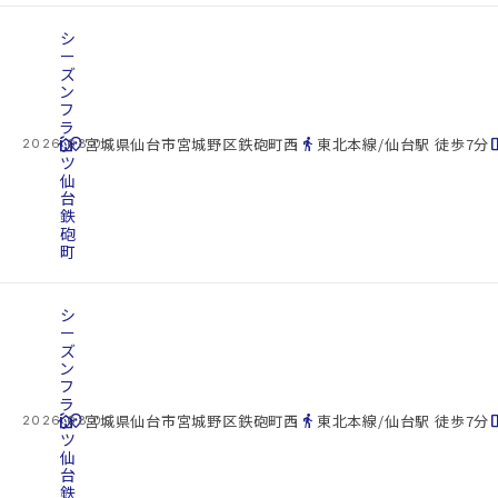
シ
ー
ズ
ン
フ
ラ
cottage
ッ
location_on
directions_walk
space_d
宮城県仙台市宮城野区鉄砲町西
東北本線/仙台駅 徒歩7分
2026.08.09
ツ
仙
台
鉄
砲
町
シ
ー
ズ
ン
フ
ラ
cottage
ッ
location_on
directions_walk
space_d
宮城県仙台市宮城野区鉄砲町西
東北本線/仙台駅 徒歩7分
2026.08.09
ツ
仙
台
鉄