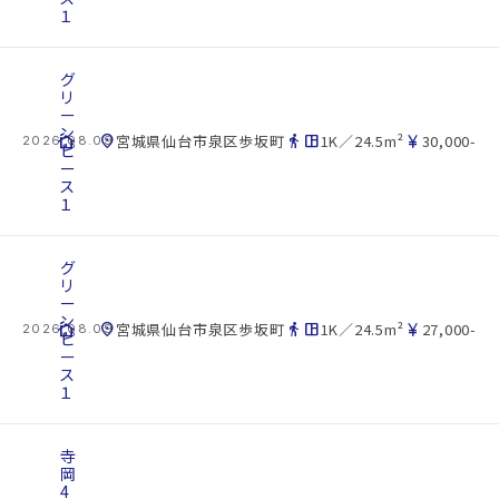
１
グ
リ
ー
ン
cottage
location_on
directions_walk
space_dashboard
currency_yen
宮城県仙台市泉区歩坂町
1K／24.5m²
30,000-
2026.08.09
ピ
ー
ス
１
グ
リ
ー
ン
cottage
location_on
directions_walk
space_dashboard
currency_yen
宮城県仙台市泉区歩坂町
1K／24.5m²
27,000-
2026.08.09
ピ
ー
ス
１
寺
岡
4