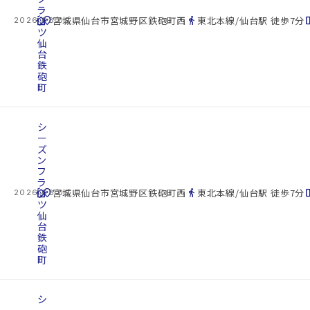
ラ
cottage
ッ
location_on
directions_walk
space_d
宮城県仙台市宮城野区鉄砲町西
東北本線/仙台駅 徒歩7分
2026.08.09
ツ
仙
台
鉄
砲
町
シ
ー
ズ
ン
フ
ラ
cottage
ッ
location_on
directions_walk
space_d
宮城県仙台市宮城野区鉄砲町西
東北本線/仙台駅 徒歩7分
2026.08.09
ツ
仙
台
鉄
砲
町
シ
ー