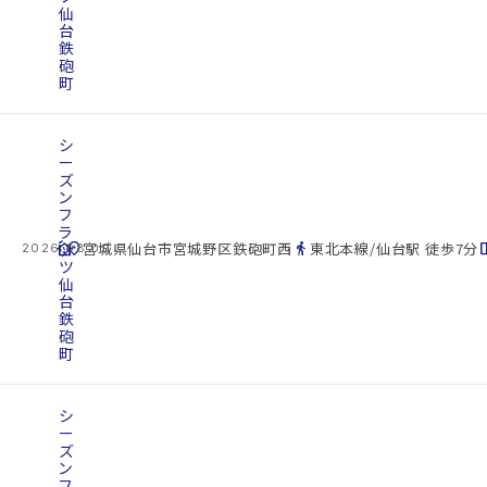
仙
台
鉄
砲
町
シ
ー
ズ
ン
フ
ラ
cottage
ッ
location_on
directions_walk
space_d
宮城県仙台市宮城野区鉄砲町西
東北本線/仙台駅 徒歩7分
2026.08.09
ツ
仙
台
鉄
砲
町
シ
ー
ズ
ン
フ