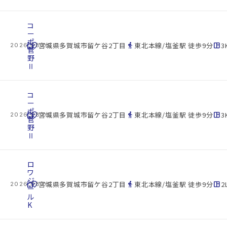
コ
ー
ポ
cottage
location_on
directions_walk
space_dashboard
宮城県多賀城市留ケ谷2丁目
東北本線/塩釜駅 徒歩9分
3
2026.08.09
菅
野
Ⅱ
コ
ー
ポ
cottage
location_on
directions_walk
space_dashboard
宮城県多賀城市留ケ谷2丁目
東北本線/塩釜駅 徒歩9分
3
2026.08.09
菅
野
Ⅱ
ロ
ワ
ジ
cottage
location_on
directions_walk
space_dashboard
宮城県多賀城市留ケ谷2丁目
東北本線/塩釜駅 徒歩9分
2
2026.08.09
ー
ル
K