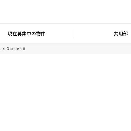
現在募集中の物件
共用部
M’s GardenⅡ