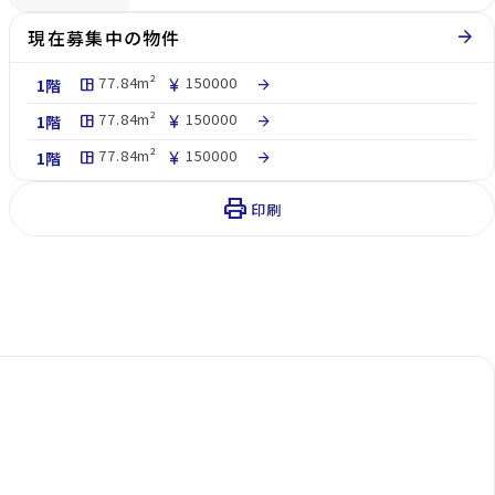
現在募集中の物件
arrow_forward
77.84m²
150000
1階
space_dashboard
currency_yen
arrow_forward
77.84m²
150000
1階
space_dashboard
currency_yen
arrow_forward
77.84m²
150000
1階
space_dashboard
currency_yen
arrow_forward
print
印刷