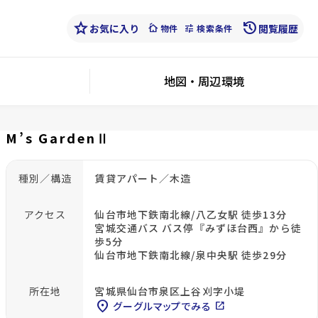
star
history
お気に入り
cottage
tune
閲覧履歴
物件
検索条件
地図・周辺環境
M’s GardenⅡ
種別／構造
賃貸アパート／木造
アクセス
仙台市地下鉄南北線/八乙女駅 徒歩13分
宮城交通バス バス停『みずほ台西』から徒
歩5分
仙台市地下鉄南北線/泉中央駅 徒歩29分
所在地
宮城県仙台市泉区上谷刈字小堤
location_on
グーグルマップでみる
open_in_new