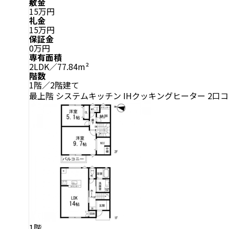
敷金
15万円
礼金
15万円
保証金
0万円
専有面積
2LDK／77.84m²
階数
1階／2階建て
最上階
システムキッチン
IHクッキングヒーター
2口
1階