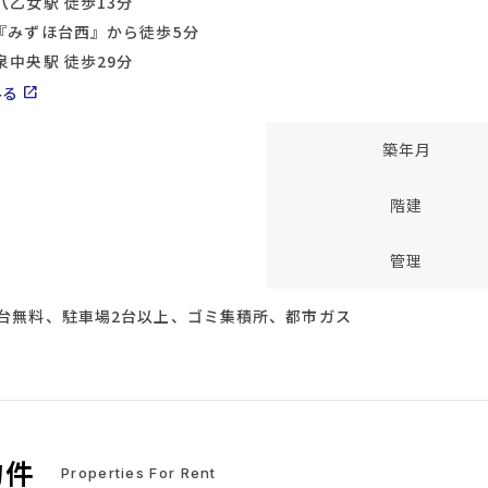
八乙女駅 徒歩13分
『みずほ台西』から徒歩5分
泉中央駅 徒歩29分
みる
open_in_new
築年月
階建
管理
台無料、駐車場2台以上、ゴミ集積所、都市ガス
物件
Properties For Rent