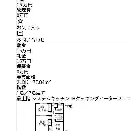
15
万円
管理費
0万円
star
お気に入り
mail
お問い合わせ
敷金
15万円
礼金
15万円
保証金
0万円
専有面積
2LDK／77.84m²
階数
1階／2階建て
最上階
システムキッチン
IHクッキングヒーター
2口