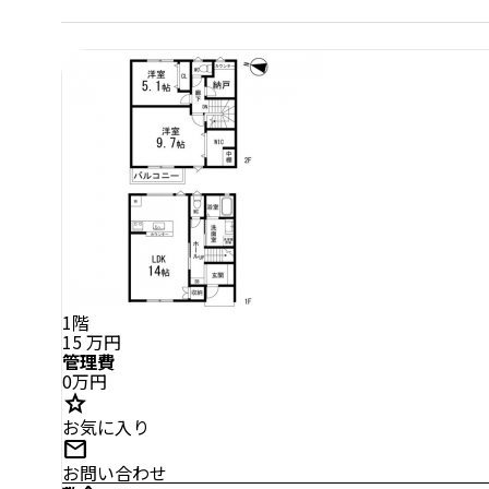
1階
15
万円
管理費
0万円
star
お気に入り
mail
お問い合わせ