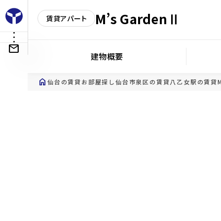
M’s GardenⅡ
賃貸アパート
建物概要
home
仙台の賃貸お部屋探し
仙台市泉区の賃貸
八乙女駅の賃貸