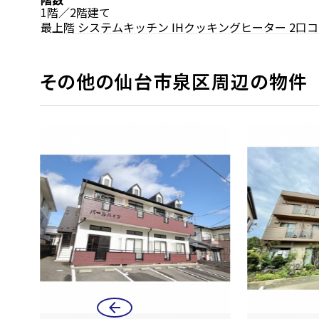
1階／2階建て
最上階
システムキッチン
IHクッキングヒーター
2口
その他の仙台市泉区周辺の物件
arrow_back