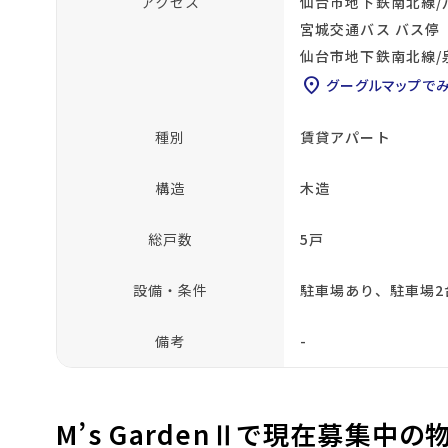
アクセス
仙台市地下鉄南北線/
宮城交通バス バス停
仙台市地下鉄南北線/
location_on
グーグルマップで
種別
賃貸アパート
構造
木造
総戸数
5戸
設備・条件
駐車場あり、駐車場2
備考
-
M’s GardenⅡで現在募集中の