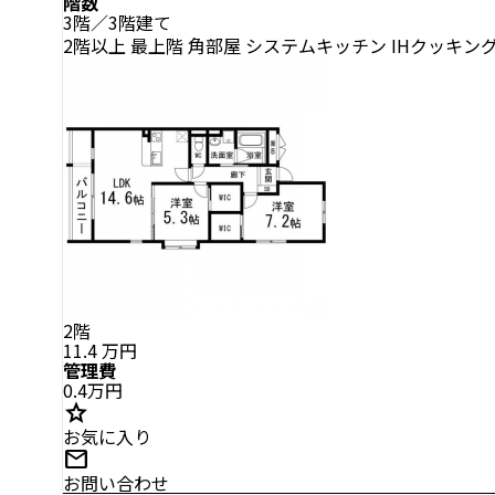
階数
3階／3階建て
2階以上
最上階
角部屋
システムキッチン
IHクッキン
2階
11.4
万円
管理費
0.4万円
star
お気に入り
mail
お問い合わせ