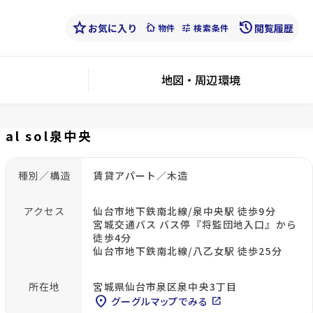
star
history
お気に入り
cottage
tune
閲覧履歴
物件
検索条件
地図・周辺環境
al sol泉中央
種別／構造
賃貸アパート／木造
アクセス
仙台市地下鉄南北線/泉中央駅 徒歩9分
宮城交通バス バス停『将監団地入口』から
徒歩4分
仙台市地下鉄南北線/八乙女駅 徒歩25分
所在地
宮城県仙台市泉区泉中央3丁目
location_on
グーグルマップでみる
open_in_new