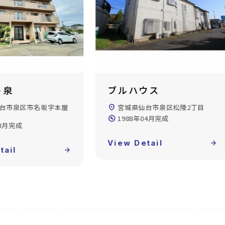
ウス
エクセレント山の寺
台市泉区松陵2丁目
location_on
宮城県仙台市泉区山の寺2丁目
04月完成
build_circle
1996年03月完成
tail
arrow_forward
View Detail
arrow_forward