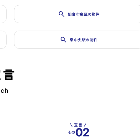
search
仙台市泉区の物件
search
泉中央駅の物件
宣言
rch