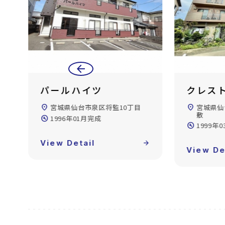
arrow_back
クレスト泉
ブルハ
location_on
宮城県仙台市泉区市名坂字本屋
location_on
宮城県仙
敷
build_circle
1988年
build_circle
1999年03月完成
forward
View De
View Detail
arrow_forward