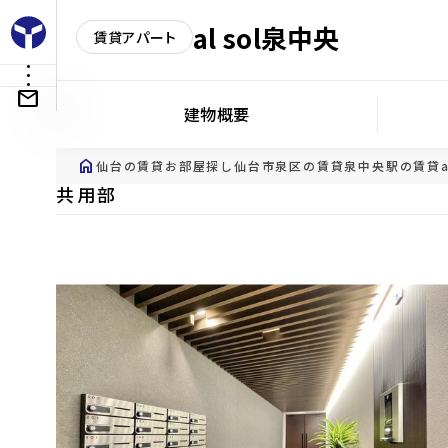
al sol泉中央
賃貸アパート
建物概要
home
仙台の賃貸お部屋探し
仙台市泉区の賃貸
泉中央駅の賃貸
共用部