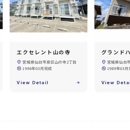
グランドハイツ永和台
コーポム
location_on
宮城県仙台市泉区永和台
location_on
宮城県仙台
build_circle
1989年03月完成
build_circle
1986年02
View Detail
arrow_forward
View Deta