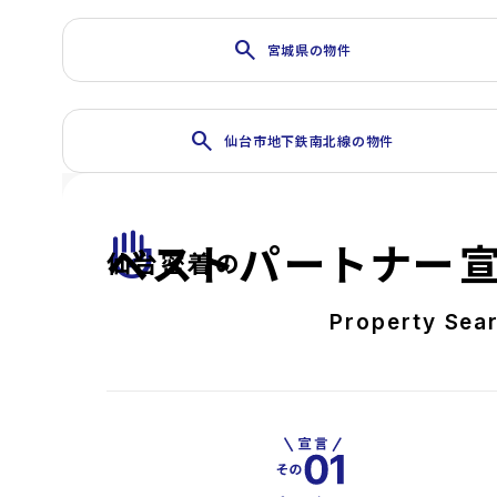
search
宮城県の物件
search
仙台市地下鉄南北線の物件
front_hand
ベストパートナー
仙台密着の
Property Sea