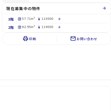
現在募集中の物件
arrow_forward
57.71m²
113000
3階
space_dashboard
currency_yen
arrow_forward
62.95m²
114000
2階
space_dashboard
currency_yen
arrow_forward
print
mail
印刷
お問い合わせ