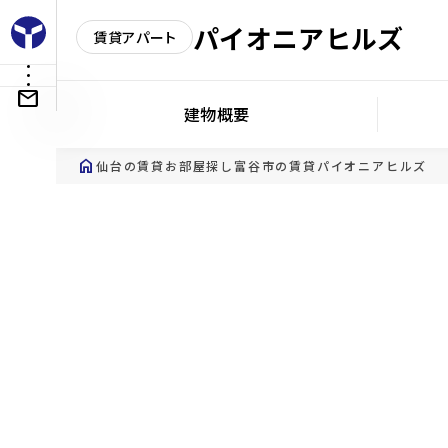
パイオニアヒルズ
賃貸アパート
建物概要
home
仙台の賃貸お部屋探し
富谷市の賃貸
パイオニアヒルズ