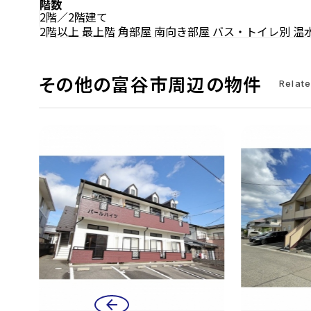
階数
2階／2階建て
2階以上
最上階
角部屋
南向き部屋
バス・トイレ別
温
その他の富谷市周辺の物件
Relat
arrow_back