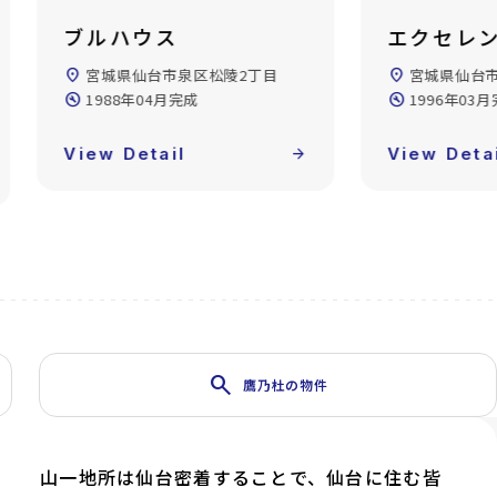
エクセレント山の寺
グランド
location_on
宮城県仙台市泉区山の寺2丁目
location_on
宮城県仙台
build_circle
1996年03月完成
build_circle
1989年03
View Detail
arrow_forward
View Deta
search
鷹乃杜の物件
山一地所は仙台密着することで、仙台に住む皆