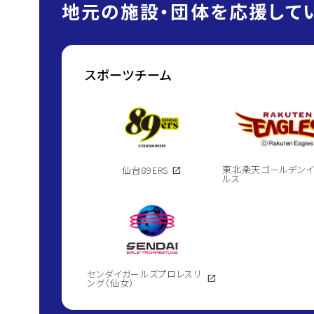
地元の施設・団体を応援してい
スポーツチーム
東北楽天ゴールデン
仙台89ERS
open_in_new
ルス
センダイガールズプロレスリ
open_in_new
ング（仙女）