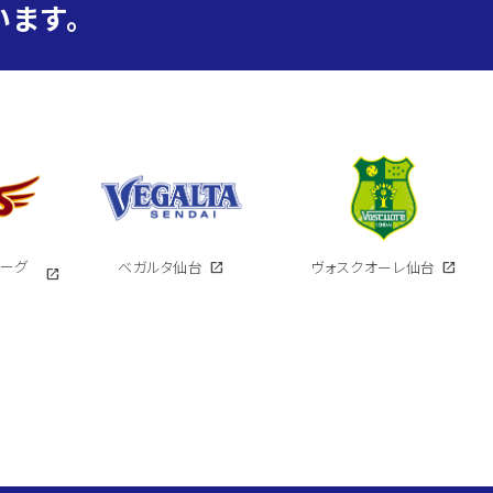
ます。
イーグ
ベガルタ仙台
open_in_new
ヴォスクオーレ仙台
open_in_new
open_in_new