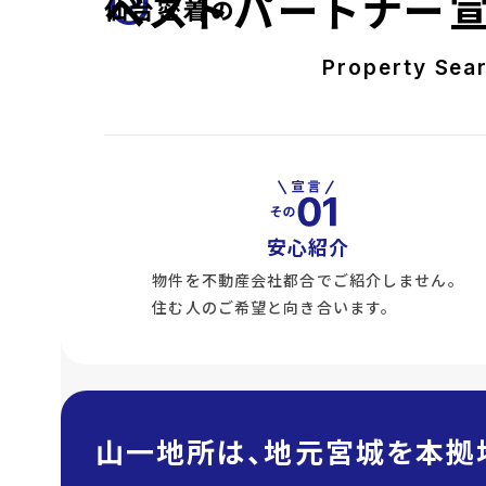
front_hand
ベストパートナー
仙台密着の
Property Sea
安心紹介
物件を不動産会社都合でご紹介しません。
住む人のご希望と向き合います。
山一地所は、地元宮城を本拠