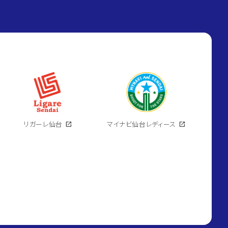
リガーレ仙台
open_in_new
マイナビ仙台レディース
open_in_new