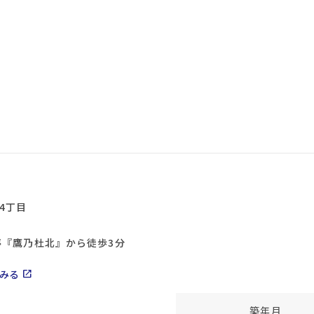
4丁目
停『鷹乃杜北』から徒歩3分
みる
open_in_new
築年月