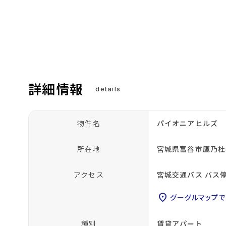
詳細情報
details
物件名
パイオニアヒルズ
所在地
宮城県富谷市鷹乃杜
アクセス
宮城交通バス バス
location_on
グーグルマップで
種別
賃貸アパート