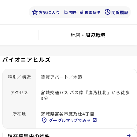
star
history
お気に入り
cottage
tune
閲覧履歴
物件
検索条件
地図・周辺環境
パイオニアヒルズ
種別／構造
賃貸アパート／木造
アクセス
宮城交通バス バス停『鷹乃杜北』から徒歩
3分
所在地
宮城県富谷市鷹乃杜4丁目
location_on
グーグルマップでみる
open_in_new
現在募集中の物件
arrow_forward