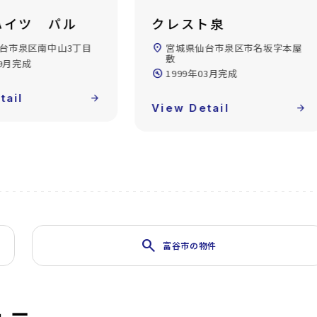
ト泉
ブルハウス
台市泉区市名坂字本屋
location_on
宮城県仙台市泉区松陵2丁目
build_circle
1988年04月完成
03月完成
View Detail
arrow_forward
tail
arrow_forward
search
富谷市の物件