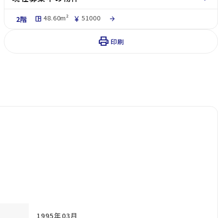
48.60m²
51000
2階
space_dashboard
currency_yen
arrow_forward
print
印刷
1995年03月