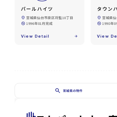
タウンハイツ パル
クレス
location_on
宮城県仙台市泉区南中山3丁目
location_on
宮城県仙
敷
build_circle
1990年09月完成
build_circle
1999年
forward
View Detail
arrow_forward
View De
search
宮城県の物件