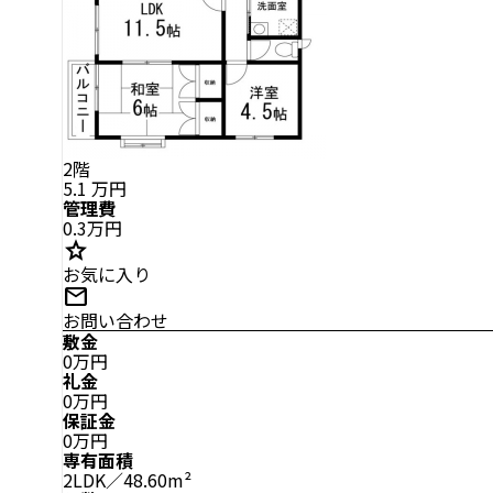
2階
5.1
万円
管理費
0.3万円
star
お気に入り
mail
お問い合わせ
敷金
0万円
礼金
0万円
保証金
0万円
専有面積
2LDK／48.60m²