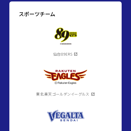
スポーツチーム
仙台89ERS
open_in_new
東北楽天ゴールデンイーグルス
open_in_new