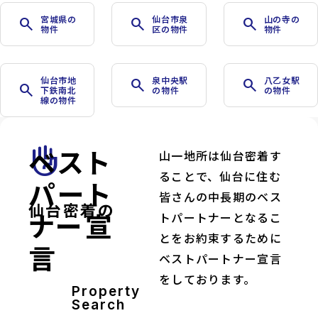
宮城県の
仙台市泉
山の寺の
search
search
search
物件
区の物件
物件
仙台市地
泉中央駅
八乙女駅
search
search
search
下鉄南北
の物件
の物件
線の物件
ベスト
front_hand
山一地所は仙台密着す
ることで、仙台に住む
パート
皆さんの中長期のベス
仙台密着の
ナー宣
トパートナーとなるこ
とをお約束するために
言
ベストパートナー宣言
をしております。
Property
Search