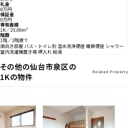
礼金
0万円
保証金
0万円
専有面積
1K／25.00m²
階数
1階／2階建て
南向き部屋
バス・トイレ別
温水洗浄便座
暖房便座
シャワー
室内洗濯機置き場
押入れ
給湯
その他の仙台市泉区の
Related Property
1Kの物件