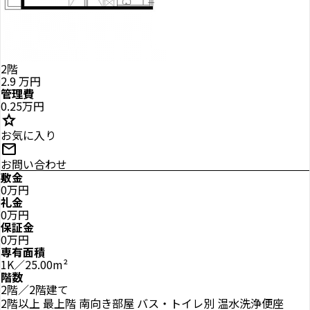
2階
2.9
万円
管理費
0.25万円
star
お気に入り
mail
お問い合わせ
敷金
0万円
礼金
0万円
保証金
0万円
専有面積
1K／25.00m²
階数
2階／2階建て
2階以上
最上階
南向き部屋
バス・トイレ別
温水洗浄便座