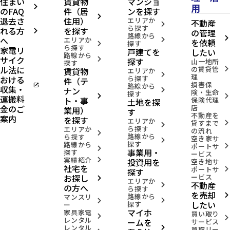
住まい
賃貸物
マンショ
用
arrow_forward_ios
のFAQ
件（居
ンを探す
arrow_forward_ios
退去さ
住用）
エリアか
不動産
arrow_forward_ios
ら探す
れる方
を探す
の管理
arrow_forward_ios
路線から
へ
arrow_forward_ios
エリアか
arrow_forward_ios
を依頼
探す
arrow_forward_ios
ら探す
家電リ
戸建てを
したい
路線から
サイク
arrow_forward_ios
探す
山一地所
探す
ル法に
の賃貸管
賃貸物
arrow_forward_ios
エリアか
arrow_forward_ios
理
おける
ら探す
件（テ
損害保
open_in_new
路線から
収集・
ナン
arrow_forward_ios
険・生命
探す
arrow_forward_ios
arrow_forward_ios
運搬料
ト・事
保険代理
土地を探
金のご
店
業用）
す
不動産を
案内
を探す
エリアか
貸すまで
arrow_forward_ios
arrow_forward_ios
ら探す
エリアか
の流れ
arrow_forward_ios
路線から
ら探す
空き家サ
arrow_forward_ios
探す
路線から
ポートサ
arrow_forward_ios
arrow_forward_ios
事業用・
探す
ービス
実績紹介
投資用を
arrow_forward_ios
空き地サ
社宅を
ポートサ
arrow_forward_ios
探す
お探し
ービス
arrow_forward_ios
エリアか
不動産
arrow_forward_ios
の方へ
ら探す
を売却
路線から
arrow_forward_ios
マンスリ
arrow_forward_ios
arrow_forward_ios
したい
探す
ー
マイホ
家具家電
買い取り
arrow_forward_ios
arrow_forward_ios
レンタル
ームを
サービス
レンタル
arrow_forward_ios
買取リー