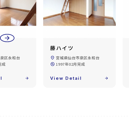
arrow_back
arrow_forward
藤ハイツ
市泉区永和台
location_on
宮城県仙台市泉区永和台
完成
build_circle
1997年02月完成
l
arrow_forward
View Detail
arrow_forward