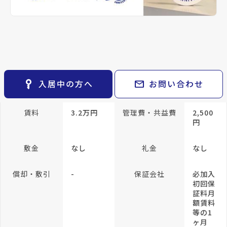
keyboard_arrow_right
貸会議室
keyboard_arrow_right
CM紹介
帖
open_in_new
月極駐車場
keyboard_arrow_right
space_dashboard
train
採用情報
エリアから探す
路線から探す
専有面積
25m²
keyboard_arrow_right
お気に入り
方位
南向き
構造
木造
物件
keyboard_arrow_right
key_vertical
mail
入居中の方へ
お問い合わせ
所在階/階建
1階／地上2階
検索条件
keyboard_arrow_right
閲覧履歴
keyboard_arrow_right
賃料
3.2万円
管理費・共益費
2,500
keyboard_arrow_right
マイホームを考え始めたら
円
keyboard_arrow_right
ご購入の流れ・諸費用
敷金
なし
礼金
なし
償却・敷引
-
保証会社
必加入
初回保
証料月
額賃料
等の1
ヶ月