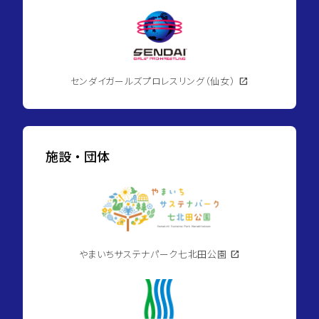
センダイガールズプロレスリング（仙女）
open_in_new
施設・団体
やまいちサステナパーク七北田公園
open_in_new