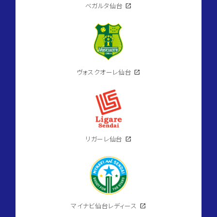
ベガルタ仙台
open_in_new
ヴォスクオーレ仙台
open_in_new
リガーレ仙台
open_in_new
マイナビ仙台レディース
open_in_new