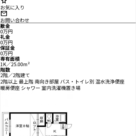
star
お気に入り
mail
お問い合わせ
敷金
0万円
礼金
0万円
保証金
0万円
専有面積
1K／25.00m²
階数
2階／2階建て
2階以上
最上階
南向き部屋
バス・トイレ別
温水洗浄便座
暖房便座
シャワー
室内洗濯機置き場