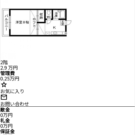
2階
2.9
万円
管理費
0.25万円
star
お気に入り
mail
お問い合わせ
敷金
0万円
礼金
0万円
保証金