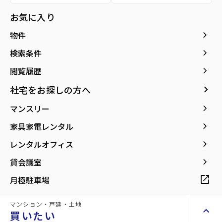
種別／構造
賃貸アパート／木造
お気に入り
アクセス
宮城交通バス バス停『山の寺1丁目北』から
keyboard_arrow_right
物件
徒歩5分
仙台市地下鉄南北線/泉中央駅 徒歩30分
keyboard_arrow_right
検索条件
仙台市地下鉄南北線/八乙女駅 徒歩34分
keyboard_arrow_right
閲覧履歴
所在地
宮城県仙台市泉区山の寺2丁目
keyboard_arrow_right
社宅をお探しの方へ
location_on
グーグルマップでみる
open_in_new
keyboard_arrow_right
マンスリー
築年月
1988年04月
keyboard_arrow_right
家具家電レンタル
keyboard_arrow_right
レンタルオフィス
keyboard_arrow_right
貸会議室
open_in_new
月極駐車場
☆★キュートでポップ☆★ＴＶモニターホ
ン付で安心です★
マンション・戸建・土地
keyboard_arrow_up
買いたい