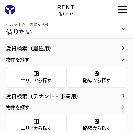
RENT
借りたい
仙台を中心に豊富な物件
コートハウス山の寺
keyboard_arrow_up
賃貸アパート
借りたい
keyboard_arrow_right
現在募集中の物件
keyboard_arrow_right
賃貸検索（居住用）
home
仙台の賃貸お部屋探し
仙台市泉区の賃貸
コートハウス山の寺
コー
arrow_forward
建物概要
keyboard_arrow_right
物件を探す
コートハウス山の寺 1階
arrow_forward
現在募集中の物件
3.2
space_dashboard
train
万円
管理費・共益費
2,500円
エリアから探す
路線から探す
arrow_forward
共用部
敷金
0万円
礼金
0万円
keyboard_arrow_right
賃貸検索（テナント・事業用）
arrow_forward
地図・周辺環境
keyboard_arrow_right
間取り
1K／25.00m²
物件を探す
arrow_forward
お問い合わせ
space_dashboard
train
階数
1階／2階建て
エリアから探す
路線から探す