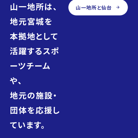
山一地所は、
山一地所と仙台
arrow_forward
地元宮城を
本拠地として
活躍するスポ
ーツチーム
や、
地元の施設・
団体を応援し
ています。