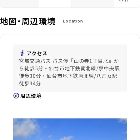
地図・周辺環境
Location
directions_walk
アクセス
宮城交通バス バス停『山の寺1丁目北』か
ら徒歩5分・仙台市地下鉄南北線/泉中央駅
徒歩30分・仙台市地下鉄南北線/八乙女駅
徒歩34分
explore
周辺環境