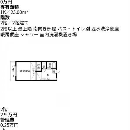
0万円
専有面積
1K／25.00m²
階数
2階／2階建て
2階以上
最上階
南向き部屋
バス・トイレ別
温水洗浄便座
暖房便座
シャワー
室内洗濯機置き場
2階
2.9
万円
管理費
0.25万円