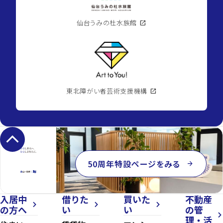
仙台うみの杜水族館
open_in_new
東北障がい者芸術支援機構
open_in_new
keyboard_arrow_up
50周年特設ページをみる
arrow_forward
入居中
借りた
買いた
不動産
arrow_forward_ios
arrow_forward_ios
arrow_forward_ios
の方へ
い
い
の管
arrow_forward_ios
理・活