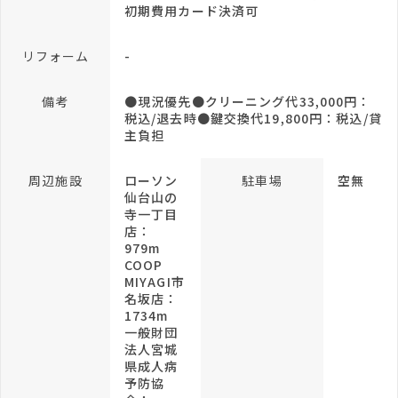
初期費用カード決済可
リフォーム
-
備考
●現況優先●クリーニング代33,000円：
税込/退去時●鍵交換代19,800円：税込/貸
主負担
周辺施設
ローソン
駐車場
空無
仙台山の
寺一丁目
店：
979m
COOP
MIYAGI市
名坂店：
1734m
一般財団
法人宮城
県成人病
予防協