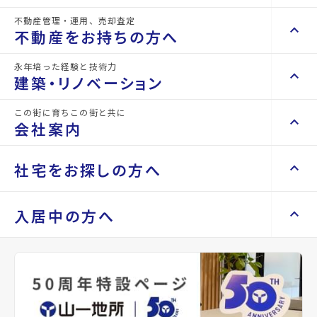
不動産管理・運用、売却査定
keyboard_arrow_right
keyboard_arrow_up
不動産を買いたい方へ
詳細情報
不動産をお持ちの方へ
details
keyboard_arrow_right
マンションを探す
永年培った経験と技術力
keyboard_arrow_right
keyboard_arrow_up
不動産をお持ちの方へ
建築・リノベーション
物件名
コートハウス山の寺
space_dashboard
train
keyboard_arrow_right
不動産の管理を依頼したい
エリアから探す
路線から探す
この街に育ちこの街と共に
keyboard_arrow_right
keyboard_arrow_up
建築・リノベーション
所在地
宮城県仙台市泉区山の寺2丁目
会社案内
山一地所の賃貸管理
keyboard_arrow_right
keyboard_arrow_right
戸建てを探す
損害保険・生命保険代理店
keyboard_arrow_right
keyboard_arrow_right
施工事例
アクセス
宮城交通バス バス停『山の寺1丁目北』か
不動産を貸すまでの流れ
keyboard_arrow_right
keyboard_arrow_right
keyboard_arrow_up
会社案内
社宅をお探しの方へ
ら徒歩5分
keyboard_arrow_right
Renotta（リノッタ）
space_dashboard
train
空き家サポートサービス
keyboard_arrow_right
仙台市地下鉄南北線/泉中央駅 徒歩30分
エリアから探す
路線から探す
空き地サポートサービス
keyboard_arrow_right
keyboard_arrow_right
代表挨拶
仙台市地下鉄南北線/八乙女駅 徒歩34分
keyboard_arrow_right
keyboard_arrow_up
社宅をお探しの方へ
入居中の方へ
keyboard_arrow_right
不動産を売却したい
keyboard_arrow_right
会社概要・沿革
keyboard_arrow_right
土地を探す
location_on
グーグルマップでみる
open_in_new
keyboard_arrow_right
マンスリーマンション
keyboard_arrow_right
買い取りサービス
店舗紹介
keyboard_arrow_right
keyboard_arrow_right
住まいのFAQ
買取リースバック
space_dashboard
train
keyboard_arrow_right
keyboard_arrow_right
家具家電レンタル
種別
賃貸アパ
築年月
1988
keyboard_arrow_right
山一地所と仙台
エリアから探す
路線から探す
ート
年04月
keyboard_arrow_right
相続相談をしたい
keyboard_arrow_right
退去される方へ
keyboard_arrow_right
レンタルオフィス
keyboard_arrow_right
パーパス
keyboard_arrow_right
不動産に投資したい
keyboard_arrow_right
事業用・投資用を探す
※準備中 住まいのしおり（PDF）
間取り
1K
間取り内訳
洋室 8