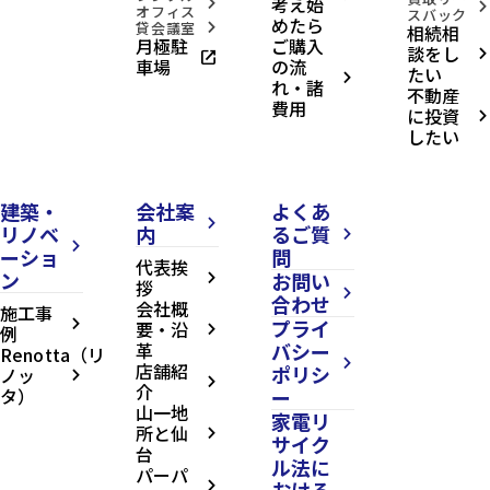
考え始
arrow_forward_ios
arrow_forward_ios
オフィス
スバック
めたら
貸会議室
相続相
arrow_forward_ios
月極駐
ご購入
談をし
open_in_new
arrow_forward_ios
車場
の流
たい
arrow_forward_ios
れ・諸
不動産
費用
に投資
arrow_forward_ios
したい
建築・
会社案
よくあ
arrow_forward_ios
リノベ
内
るご質
arrow_forward_ios
arrow_forward_ios
ーショ
問
代表挨
ン
お問い
arrow_forward_ios
拶
arrow_forward_ios
合わせ
会社概
施工事
プライ
arrow_forward_ios
要・沿
例
arrow_forward_ios
革
バシー
Renotta（リ
arrow_forward_ios
店舗紹
ポリシ
ノッ
arrow_forward_ios
arrow_forward_ios
介
タ）
ー
山一地
家電リ
所と仙
arrow_forward_ios
サイク
台
ル法に
パーパ
おける
arrow_forward_ios