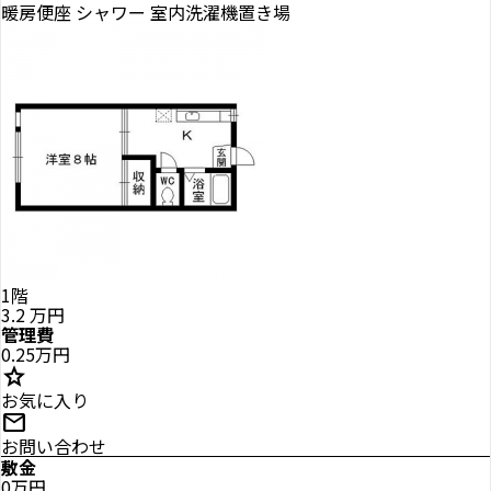
暖房便座
シャワー
室内洗濯機置き場
1階
3.2
万円
管理費
0.25万円
star
お気に入り
mail
お問い合わせ
敷金
0万円