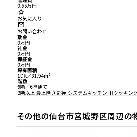
0.55万円
star
お気に入り
mail
お問い合わせ
敷金
0万円
礼金
0万円
保証金
0万円
専有面積
1DK／31.94m²
階数
6階／6階建て
2階以上
最上階
角部屋
システムキッチン
IHクッキン
その他の仙台市宮城野区周辺の