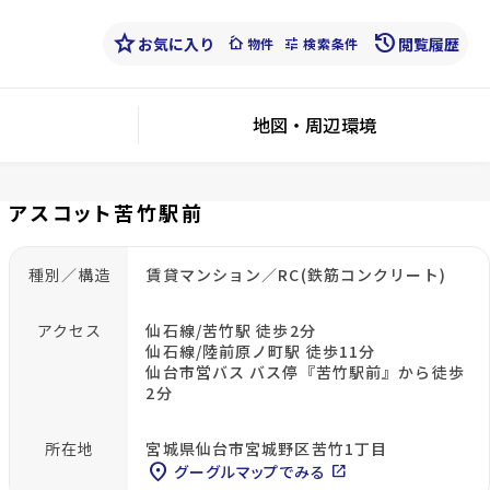
star
history
お気に入り
cottage
tune
閲覧履歴
物件
検索条件
地図・周辺環境
アスコット苦竹駅前
種別／構造
賃貸マンション／RC(鉄筋コンクリート)
アクセス
仙石線/苦竹駅 徒歩2分
仙石線/陸前原ノ町駅 徒歩11分
仙台市営バス バス停『苦竹駅前』から徒歩
2分
所在地
宮城県仙台市宮城野区苦竹1丁目
location_on
グーグルマップでみる
open_in_new