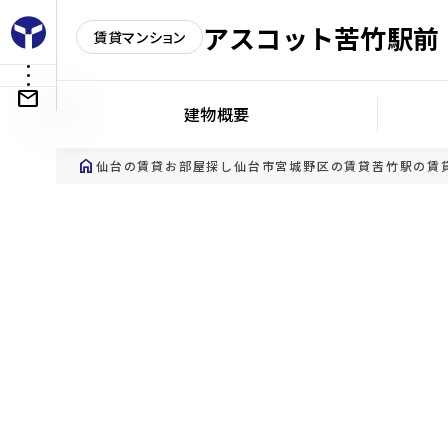
アスコット苦竹駅前
賃貸マンション
建物概要
home
仙台の賃貸お部屋探し
仙台市宮城野区の賃貸
苦竹駅の賃