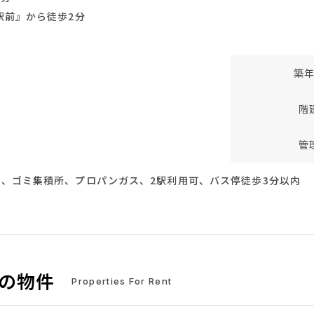
駅前』から徒歩2分
築
階
管
、ゴミ集積所、プロパンガス、2駅利用可、バス停徒歩3分以内
中の物件
Properties For Rent