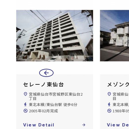
arrow_back
メゾンクロカワ
ファミ
Ⅱ
location_on
宮城県仙台市宮城野区平成2丁
目
location_on
宮城県仙
directions_walk
東北本線/東仙台駅 徒歩7分
丁目
directions_walk
仙石線/
build_circle
1988年05月完成
build_circle
2004年
forward
View Detail
arrow_forward