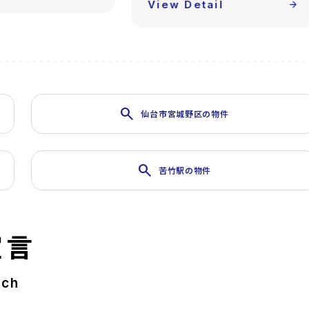
tail
arrow_forward
search
仙台市宮城野区の物件
search
苦竹駅の物件
宣言
rch