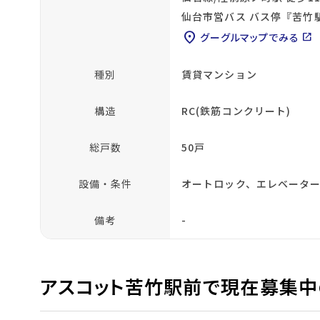
仙台市営バス バス停『苦竹
location_on
グーグルマップでみる
open_in_new
種別
賃貸マンション
構造
RC(鉄筋コンクリート)
総戸数
50戸
設備・条件
オートロック、エレベーター
備考
-
アスコット苦竹駅前で現在募集