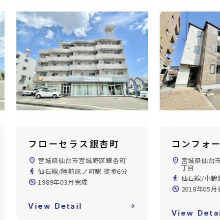
コンフォート小鶴新田
arrivar
location_on
宮城県仙台市宮城野区新田東3
location_on
宮城県仙台
丁目
目
directions_walk
仙石線/小鶴新田駅 徒歩5分
directions_walk
仙石線/苦竹
build_circle
2018年05月完成
build_circle
2019年10
View Detail
arrow_forward
View Deta