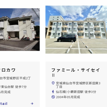
ール・サイセイ
フローセラス銀杏町
location_on
宮城県仙台市宮城野区銀杏町
台市宮城野区新田東3
directions_walk
仙石線/陸前原ノ町駅 徒歩6分
build_circle
1989年03月完成
小鶴新田駅 徒歩3分
05月完成
View Detail
arrow_forward