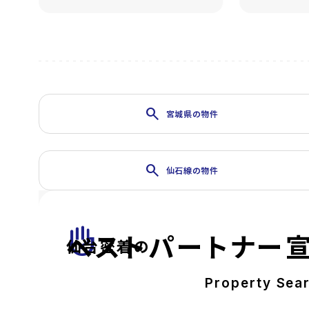
View De
search
宮城県の物件
search
仙石線の物件
front_hand
ベストパートナー
仙台密着の
Property Sea