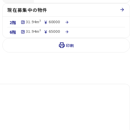
現在募集中の物件
arrow_forward
31.94m²
60000
2階
space_dashboard
currency_yen
arrow_forward
31.94m²
65000
6階
space_dashboard
currency_yen
arrow_forward
print
印刷