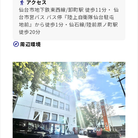
directions_walk
アクセス
仙台市地下鉄東西線/卸町駅 徒歩11分・ 仙
台市営バス バス停『陸上自衛隊仙台駐屯
地前』から徒歩1分・仙石線/陸前原ノ町駅
徒歩20分
explore
周辺環境