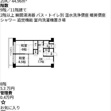
2DK／44.96m²
階数
9階／11階建て
2階以上
瞬間湯沸器
バス・トイレ別
温水洗浄便座
暖房便座
シャワー
追焚機能
室内洗濯機置き場
8階
5.3
万円
管理費
0.4万円
star
お気に入り