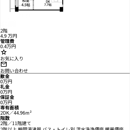
2階
4.9
万円
管理費
0.4万円
star
お気に入り
mail
お問い合わせ
敷金
0万円
礼金
0万円
保証金
0万円
専有面積
2DK／44.96m²
階数
2階／11階建て
2階以上
瞬間湯沸器
バス・トイレ別
温水洗浄便座
暖房便座