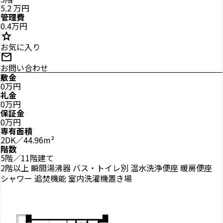
5.2
万円
管理費
0.4万円
star
お気に入り
mail
お問い合わせ
敷金
0万円
礼金
0万円
保証金
0万円
専有面積
2DK／44.96m²
階数
5階／11階建て
2階以上
瞬間湯沸器
バス・トイレ別
温水洗浄便座
暖房便座
シャワー
追焚機能
室内洗濯機置き場