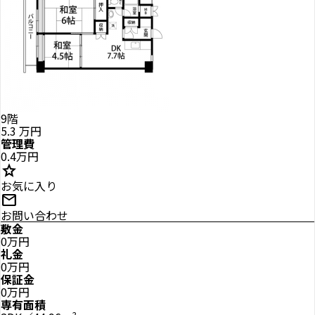
9階
5.3
万円
管理費
0.4万円
star
お気に入り
mail
お問い合わせ
敷金
0万円
礼金
0万円
保証金
0万円
専有面積