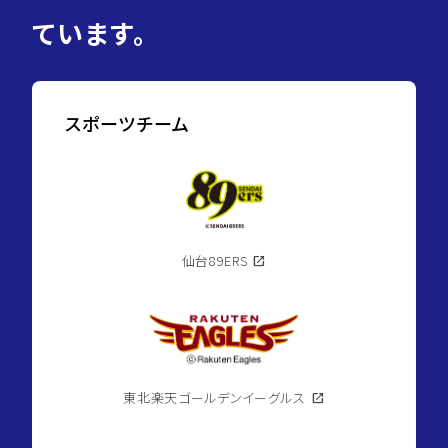
ています。
スポーツチーム
仙台89ERS
open_in_new
東北楽天ゴールデンイーグルス
open_in_new