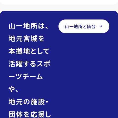
山一地所は、
山一地所と仙台
arrow_forward
地元宮城を
本拠地として
活躍するスポ
ーツチーム
や、
地元の施設・
団体を応援し