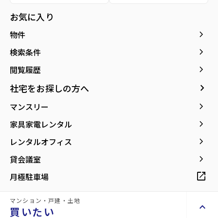
種別／構造
賃貸マンション／RC(鉄筋コンクリート)
お気に入り
アクセス
仙台市地下鉄東西線/卸町駅 徒歩11分
keyboard_arrow_right
物件
仙台市営バス バス停『陸上自衛隊仙台駐屯
地前』から徒歩1分
keyboard_arrow_right
検索条件
仙石線/陸前原ノ町駅 徒歩20分
keyboard_arrow_right
閲覧履歴
所在地
宮城県仙台市宮城野区東宮城野
keyboard_arrow_right
社宅をお探しの方へ
location_on
グーグルマップでみる
open_in_new
keyboard_arrow_right
マンスリー
築年月
1978年03月
keyboard_arrow_right
家具家電レンタル
keyboard_arrow_right
レンタルオフィス
keyboard_arrow_right
貸会議室
open_in_new
月極駐車場
【山一地所の『初期費用軽減パック』対象
物件】
マンション・戸建・土地
keyboard_arrow_up
買いたい