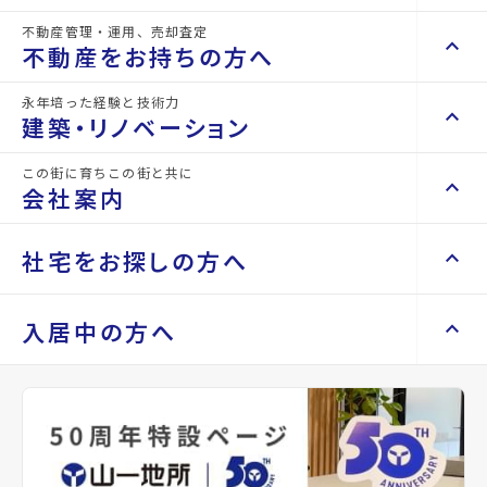
不動産管理・運用、売却査定
keyboard_arrow_right
keyboard_arrow_up
不動産を買いたい方へ
詳細情報
不動産をお持ちの方へ
details
keyboard_arrow_right
マンションを探す
永年培った経験と技術力
keyboard_arrow_right
keyboard_arrow_up
不動産をお持ちの方へ
建築・リノベーション
物件名
仙台宮城野団地3号棟
space_dashboard
train
keyboard_arrow_right
不動産の管理を依頼したい
エリアから探す
路線から探す
この街に育ちこの街と共に
keyboard_arrow_right
keyboard_arrow_up
建築・リノベーション
所在地
宮城県仙台市宮城野区東宮城野
会社案内
山一地所の賃貸管理
keyboard_arrow_right
keyboard_arrow_right
戸建てを探す
損害保険・生命保険代理店
keyboard_arrow_right
keyboard_arrow_right
施工事例
アクセス
仙台市地下鉄東西線/卸町駅 徒歩11分
不動産を貸すまでの流れ
keyboard_arrow_right
keyboard_arrow_right
keyboard_arrow_up
会社案内
社宅をお探しの方へ
keyboard_arrow_right
Renotta（リノッタ）
space_dashboard
train
空き家サポートサービス
仙台市営バス バス停『陸上自衛隊仙台駐
keyboard_arrow_right
屯地前』から徒歩1分
エリアから探す
路線から探す
空き地サポートサービス
keyboard_arrow_right
keyboard_arrow_right
代表挨拶
仙石線/陸前原ノ町駅 徒歩20分
keyboard_arrow_right
keyboard_arrow_up
社宅をお探しの方へ
入居中の方へ
keyboard_arrow_right
不動産を売却したい
keyboard_arrow_right
会社概要・沿革
keyboard_arrow_right
土地を探す
location_on
グーグルマップでみる
open_in_new
keyboard_arrow_right
マンスリーマンション
keyboard_arrow_right
買い取りサービス
店舗紹介
keyboard_arrow_right
keyboard_arrow_right
住まいのFAQ
買取リースバック
space_dashboard
train
keyboard_arrow_right
keyboard_arrow_right
家具家電レンタル
種別
賃貸マン
築年月
1978
keyboard_arrow_right
山一地所と仙台
エリアから探す
路線から探す
ション
年03月
keyboard_arrow_right
相続相談をしたい
keyboard_arrow_right
退去される方へ
keyboard_arrow_right
レンタルオフィス
keyboard_arrow_right
パーパス
keyboard_arrow_right
不動産に投資したい
keyboard_arrow_right
事業用・投資用を探す
※準備中 住まいのしおり（PDF）
間取り
2DK
間取り内訳
DK 7.7