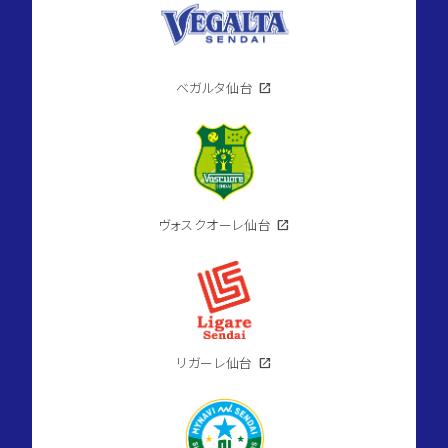
ベガルタ仙台
open_in_new
ヴォスクオーレ仙台
open_in_new
リガーレ仙台
open_in_new