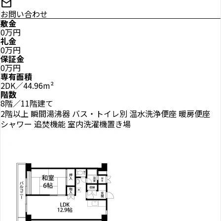
mail
お問い合わせ
敷金
0万円
礼金
0万円
保証金
0万円
専有面積
2DK／44.96m²
階数
8階／11階建て
2階以上
瞬間湯沸器
バス・トイレ別
温水洗浄便座
暖房便座
シャワー
追焚機能
室内洗濯機置き場