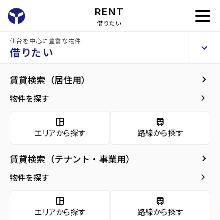
RENT
借りたい
仙台を中心に豊富な物件
仙台宮城野団地3号棟
keyboard_arrow_up
賃貸マンション
借りたい
keyboard_arrow_right
現在募集中の物件
keyboard_arrow_right
賃貸検索（居住用）
home
仙台の賃貸お部屋探し
仙台市宮城野区の賃貸
卸町駅の賃貸
仙台宮
arrow_forward
建物概要
keyboard_arrow_right
物件を探す
仙台宮城野団地3号棟 5階
arrow_forward
現在募集中の物件
5.2
space_dashboard
train
万円
管理費・共益費
4,000円
エリアから探す
路線から探す
arrow_forward
共用部
敷金
0万円
礼金
0万円
keyboard_arrow_right
賃貸検索（テナント・事業用）
arrow_forward
地図・周辺環境
keyboard_arrow_right
間取り
2DK／44.96m²
物件を探す
arrow_forward
お問い合わせ
space_dashboard
train
階数
5階／11階建て
エリアから探す
路線から探す