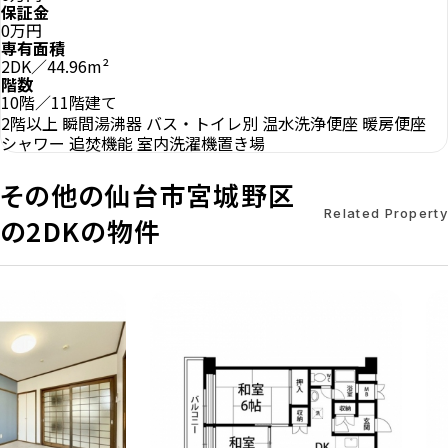
保証金
0万円
専有面積
2DK／44.96m²
階数
10階／11階建て
2階以上
瞬間湯沸器
バス・トイレ別
温水洗浄便座
暖房便座
シャワー
追焚機能
室内洗濯機置き場
その他の仙台市宮城野区
Related Property
の2DKの物件