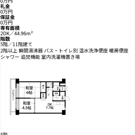
0万円
礼金
0万円
保証金
0万円
専有面積
2DK／44.96m²
階数
5階／11階建て
2階以上
瞬間湯沸器
バス・トイレ別
温水洗浄便座
暖房便座
シャワー
追焚機能
室内洗濯機置き場
5階