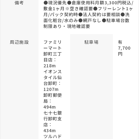
備考
●現況優先●倉庫使用料月額3,300円税込/
敷金1ヶ月※空き確認要●フリーレント1ヶ
月/パック契約時●法人契約は要相談●洗
面化粧台/水のみ●網戸なし●駐車場台数
制限あり・現地確認要
周辺施設
ファミリ
駐車場
有
ーマート
7,700
卸町三丁
円
目店：
218m
イオンス
タイル仙
台卸町：
1207m
卸町郵便
局：
494m
七十七銀
行卸町支
店：
434m
ツルハド