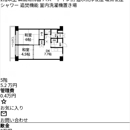
シャワー
追焚機能
室内洗濯機置き場
5階
5.2
万円
管理費
0.4万円
star
お気に入り
mail
お問い合わせ
敷金