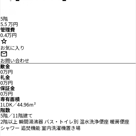
5階
5.5
万円
管理費
0.4万円
star
お気に入り
mail
お問い合わせ
敷金
0万円
礼金
0万円
保証金
0万円
専有面積
1LDK／44.96m²
階数
5階／11階建て
2階以上
瞬間湯沸器
バス・トイレ別
温水洗浄便座
暖房便座
シャワー
追焚機能
室内洗濯機置き場