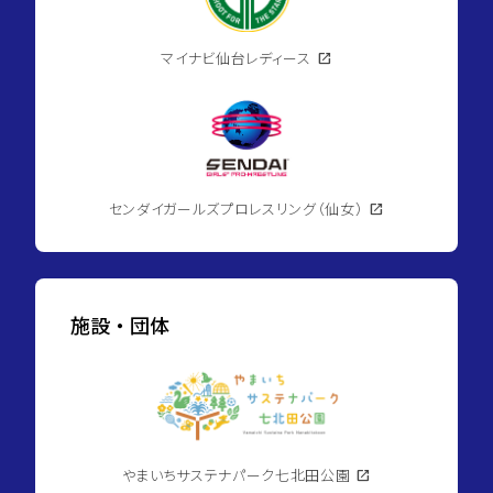
マイナビ仙台レディース
open_in_new
センダイガールズプロレスリング（仙女）
open_in_new
施設・団体
やまいちサステナパーク七北田公園
open_in_new