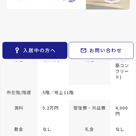
keyboard_arrow_right
貸会議室
keyboard_arrow_right
CM紹介
帖
open_in_new
月極駐車場
和室
keyboard_arrow_right
space_dashboard
train
採用情報
4.5 帖
エリアから探す
路線から探す
和室 6
帖
keyboard_arrow_right
お気に入り
専有面積
44.96m²
物件
keyboard_arrow_right
key_vertical
mail
入居中の方へ
お問い合わせ
検索条件
keyboard_arrow_right
方位
南東向き
構造
RC(鉄
閲覧履歴
keyboard_arrow_right
筋コン
keyboard_arrow_right
マイホームを考え始めたら
クリー
ト)
keyboard_arrow_right
ご購入の流れ・諸費用
所在階/階建
5階／地上11階
賃料
5.2万円
管理費・共益費
4,000
円
敷金
なし
礼金
なし