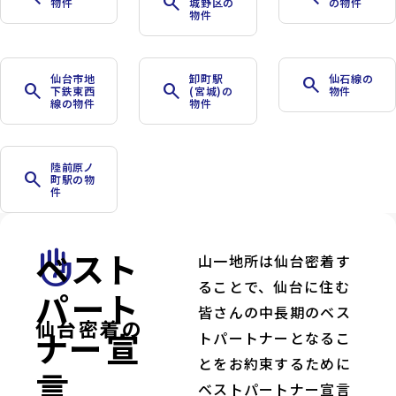
search
物件
城野区の
の物件
物件
仙台市地
卸町駅
仙石線の
search
search
search
下鉄東西
(宮城)の
物件
線の物件
物件
陸前原ノ
search
町駅の物
件
ベスト
front_hand
山一地所は仙台密着す
ることで、仙台に住む
パート
皆さんの中長期のベス
仙台密着の
ナー宣
トパートナーとなるこ
とをお約束するために
言
ベストパートナー宣言