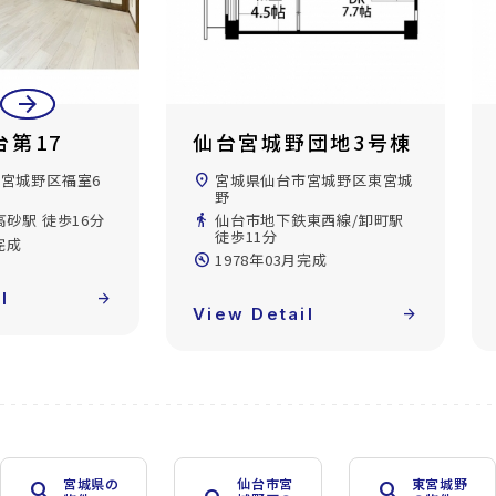
arrow_back
arrow_forward
団地3号棟
仙台宮城野団地1号棟
市宮城野区東宮城
location_on
宮城県仙台市宮城野区東宮城
野
東西線/卸町駅
directions_walk
仙台市地下鉄東西線/卸町駅
徒歩14分
完成
build_circle
1977年08月完成
l
arrow_forward
View Detail
arrow_forward
宮城県の
仙台市宮
東宮城野
search
search