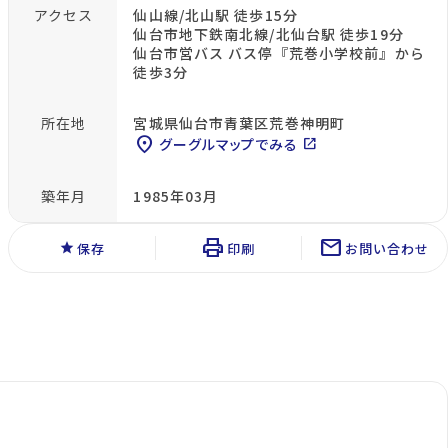
アクセス
仙山線/北山駅 徒歩15分
仙台市地下鉄南北線/北仙台駅 徒歩19分
仙台市営バス バス停『荒巻小学校前』から
徒歩3分
所在地
宮城県仙台市青葉区荒巻神明町
location_on
グーグルマップでみる
open_in_new
築年月
1985年03月
print
mail
star
保存
印刷
お問い合わせ