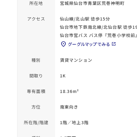
所在地
宮城県仙台市青葉区荒巻神明町
アクセス
仙山線/北山駅 徒歩15分
仙台市地下鉄南北線/北仙台駅 徒歩1
仙台市営バス バス停『荒巻小学校前
location_on
グーグルマップでみる
open_in_new
種別
賃貸マンション
間取り
1K
専有面積
18.36m²
方位
南東向き
所在階/階建
1階／地上3階