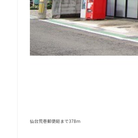
仙台荒巻郵便局まで378m