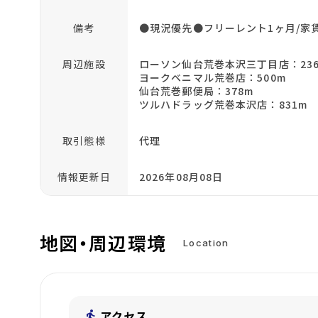
備考
●現況優先●フリーレント1ヶ月/家
周辺施設
ローソン仙台荒巻本沢三丁目店：23
ヨークベニマル荒巻店：500m
仙台荒巻郵便局：378m
ツルハドラッグ荒巻本沢店：831m
取引態様
代理
情報更新日
2026年08月08日
地図・周辺環境
Location
directions_walk
アクセス