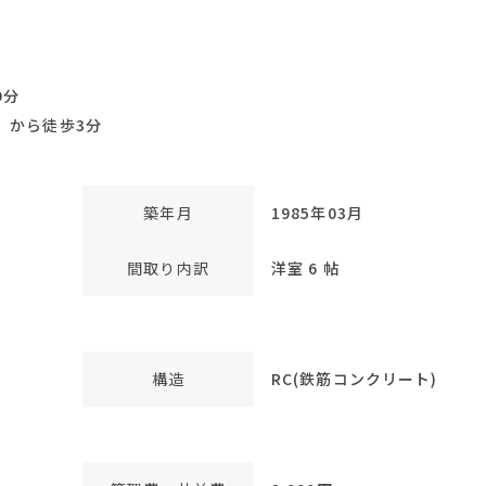
9分
』から徒歩3分
築年月
1985年03月
間取り内訳
洋室 6 帖
構造
RC(鉄筋コンクリート)