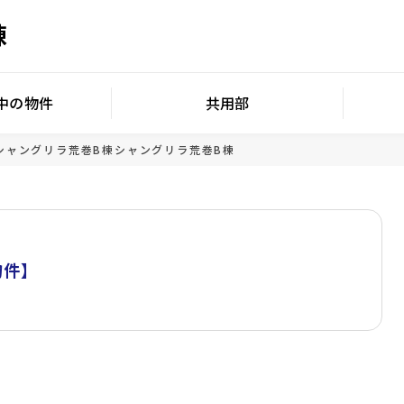
棟
中の物件
共用部
シャングリラ荒巻B棟
シャングリラ荒巻B棟
件】