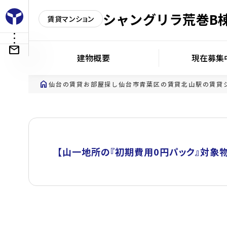
シャングリラ荒巻B
賃貸マンション
建物概要
現在募集
home
仙台の賃貸お部屋探し
仙台市青葉区の賃貸
北山駅の賃貸
【山一地所の『初期費用0円パック』対象物