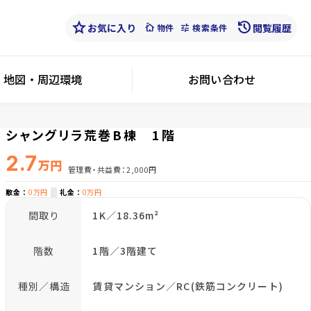
star
history
お気に入り
cottage
tune
閲覧履歴
物件
検索条件
地図・周辺環境
お問い合わせ
シャングリラ荒巻B棟 1階
2.7
万円
管理費・共益費
2,000円
敷金
0万円
礼金
0万円
間取り
1K／18.36m²
階数
1階／3階建て
種別／構造
賃貸マンション／RC(鉄筋コンクリート)