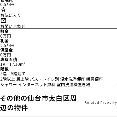
0.5万円
star
お気に入り
mail
お問い合わせ
敷金
0万円
礼金
2.5万円
保証金
0万円
専有面積
1K／17.10m²
階数
5階／5階建て
2階以上
最上階
バス・トイレ別
温水洗浄便座
暖房便座
シャワー
インターネット無料
室内洗濯機置き場
その他の仙台市太白区周
Related Property
辺の物件