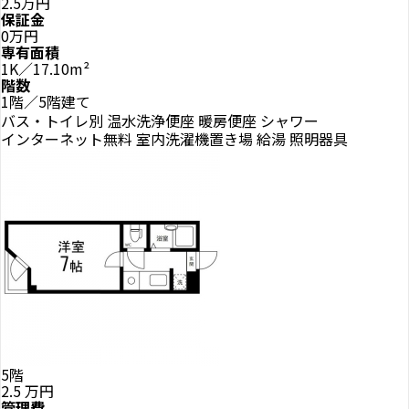
2.5万円
保証金
0万円
専有面積
1K／17.10m²
階数
1階／5階建て
バス・トイレ別
温水洗浄便座
暖房便座
シャワー
インターネット無料
室内洗濯機置き場
給湯
照明器具
5階
2.5
万円
管理費