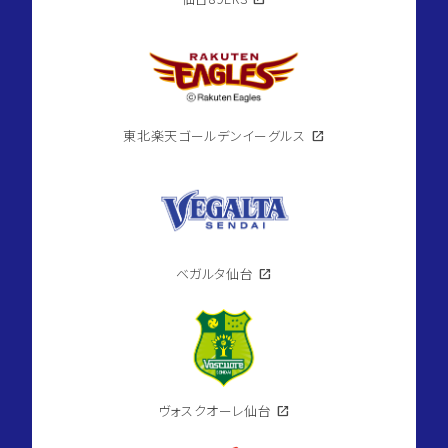
東北楽天ゴールデンイーグルス
open_in_new
ベガルタ仙台
open_in_new
ヴォスクオーレ仙台
open_in_new