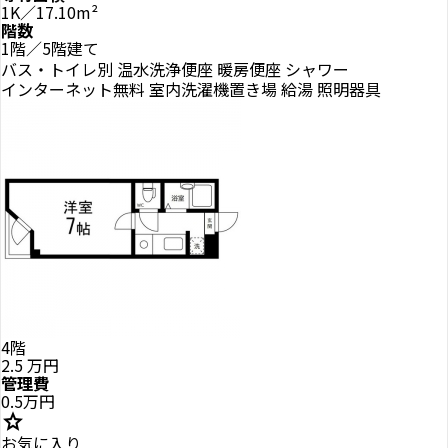
1K／17.10m²
階数
1階／5階建て
バス・トイレ別
温水洗浄便座
暖房便座
シャワー
インターネット無料
室内洗濯機置き場
給湯
照明器具
4階
2.5
万円
管理費
0.5万円
star
お気に入り