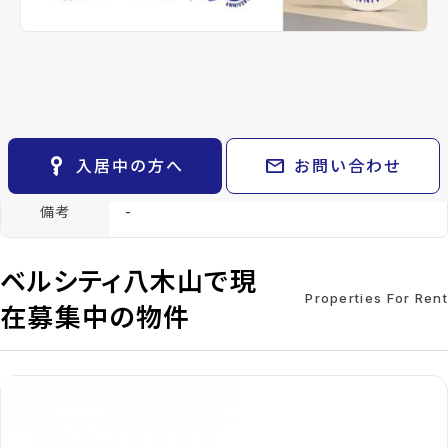
keyboard_arrow_right
貸会議室
keyboard_arrow_right
CM紹介
構造
RC(鉄筋コンクリー
階建
地上5階
open_in_new
月極駐車場
ト)
keyboard_arrow_right
space_dashboard
train
採用情報
エリアから探す
路線から探す
総戸数
42戸
管理
-
keyboard_arrow_right
お気に入り
設備・条件
オートロック、ゴミ集積所、プロパンガス、
物件
keyboard_arrow_right
バス停徒歩3分以内
key_vertical
mail
入居中の方へ
お問い合わせ
検索条件
keyboard_arrow_right
閲覧履歴
keyboard_arrow_right
備考
-
keyboard_arrow_right
マイホームを考え始めたら
ベルシティ八木山で現
keyboard_arrow_right
ご購入の流れ・諸費用
Properties For Rent
在募集中の物件