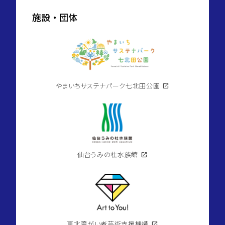
施設・団体
やまいちサステナパーク七北田公園
open_in_new
仙台うみの杜水族館
open_in_new
東北障がい者芸術支援機構
open_in_new