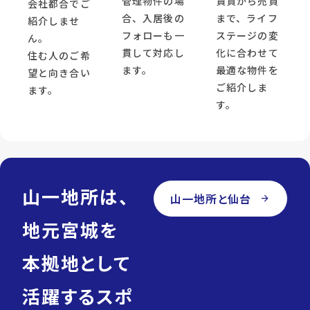
管理物件の場
賃貸から売買
会社都合でご
合、入居後の
まで、ライフ
紹介しませ
フォローも一
ステージの変
ん。
貫して対応し
化に合わせて
住む人のご希
ます。
最適な物件を
望と向き合い
ご紹介しま
ます。
す。
山一地所は、
山一地所と仙台
arrow_forward
地元宮城を
本拠地として
活躍するスポ