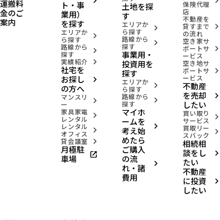
arrow_forward_ios
arrow_forward_ios
運搬料
ト・事
保険代理
土地を探
金のご
店
業用）
す
不動産を
案内
を探す
エリアか
貸すまで
arrow_forward_ios
arrow_forward_ios
ら探す
エリアか
の流れ
arrow_forward_ios
路線から
ら探す
空き家サ
arrow_forward_ios
探す
路線から
ポートサ
arrow_forward_ios
arrow_forward_ios
事業用・
探す
ービス
実績紹介
投資用を
arrow_forward_ios
空き地サ
社宅を
ポートサ
arrow_forward_ios
探す
お探し
ービス
arrow_forward_ios
エリアか
不動産
arrow_forward_ios
の方へ
ら探す
を売却
路線から
arrow_forward_ios
マンスリ
arrow_forward_ios
arrow_forward_ios
したい
探す
ー
マイホ
家具家電
買い取り
arrow_forward_ios
arrow_forward_ios
レンタル
ームを
サービス
レンタル
arrow_forward_ios
買取リー
考え始
arrow_forward_ios
arrow_forward_ios
オフィス
スバック
めたら
貸会議室
相続相
arrow_forward_ios
月極駐
ご購入
談をし
open_in_new
arrow_forward_ios
車場
の流
たい
arrow_forward_ios
れ・諸
不動産
費用
に投資
arrow_forward_ios
したい