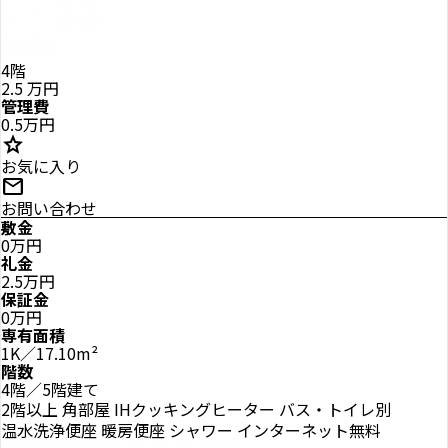
4階
2.5
万円
管理費
0.5万円
star
お気に入り
mail
お問い合わせ
敷金
0万円
礼金
2.5万円
保証金
0万円
専有面積
1K／17.10m²
階数
4階／5階建て
2階以上
角部屋
IHクッキングヒーター
バス・トイレ別
温水洗浄便座
暖房便座
シャワー
インターネット無料