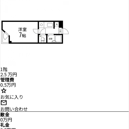
1階
2.5
万円
管理費
0.5万円
star
お気に入り
mail
お問い合わせ
敷金
0万円
礼金