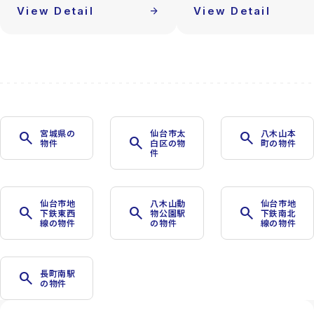
View Detail
arrow_forward
View Detail
宮城県の
仙台市太
八木山本
search
search
search
物件
白区の物
町の物件
件
仙台市地
八木山動
仙台市地
search
search
search
下鉄東西
物公園駅
下鉄南北
線の物件
の物件
線の物件
長町南駅
search
の物件