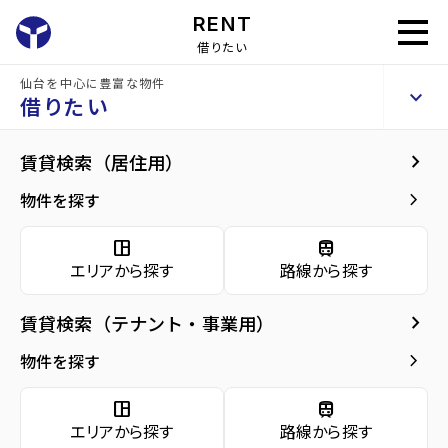
RENT
借りたい
仙台を中心に豊富な物件
ベルシティ八木山
keyboard_arrow_up
賃貸マンション
借りたい
keyboard_arrow_right
建物概要
keyboard_arrow_right
賃貸検索（居住用）
home
仙台の賃貸お部屋探し
仙台市太白区の賃貸
八木山動物公園駅の賃
arrow_forward
建物概要
keyboard_arrow_right
物件を探す
ベルシティ八木山
arrow_forward
現在募集中の物件
space_dashboard
train
エリアから探す
路線から探す
arrow_forward
共用部
種別／構造
賃貸マンション／RC(鉄筋コンクリート)
keyboard_arrow_right
賃貸検索（テナント・事業用）
arrow_forward
地図・周辺環境
アクセス
仙台市地下鉄東西線/八木山動物公園駅 徒歩
keyboard_arrow_right
物件を探す
7分
宮城交通バス バス停『八木山小学校前』か
space_dashboard
train
ら徒歩2分
仙台市地下鉄南北線/長町南駅 徒歩45分
エリアから探す
路線から探す