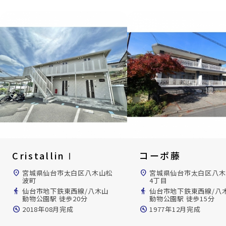
CristallinⅠ
コーポ藤
location_on
宮城県仙台市太白区八木山松
location_on
宮城県仙台市太白区八木
波町
4丁目
directions_walk
仙台市地下鉄東西線/八木山
directions_walk
仙台市地下鉄東西線/八
動物公園駅 徒歩20分
動物公園駅 徒歩15分
build_circle
2018年08月完成
build_circle
1977年12月完成