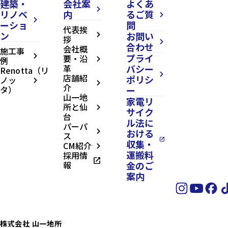
建築・
会社案
よくあ
arrow_forward_ios
リノベ
内
るご質
arrow_forward_ios
arrow_forward_ios
ーショ
問
代表挨
ン
お問い
arrow_forward_ios
拶
arrow_forward_ios
合わせ
会社概
施工事
プライ
arrow_forward_ios
要・沿
例
arrow_forward_ios
革
バシー
Renotta（リ
arrow_forward_ios
店舗紹
ポリシ
ノッ
arrow_forward_ios
arrow_forward_ios
介
タ）
ー
山一地
家電リ
所と仙
arrow_forward_ios
サイク
台
ル法に
パーパ
おける
arrow_forward_ios
ス
open_in_new
収集・
CM紹介
arrow_forward_ios
運搬料
採用情
open_in_new
報
金のご
案内
株式会社 山一地所