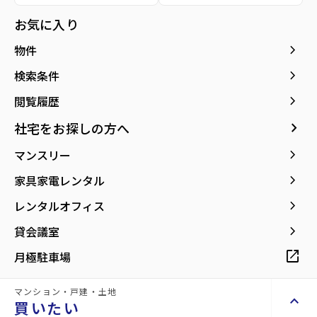
所在地
宮城県仙台市太白区八木山本町1丁目
お気に入り
location_on
グーグルマップでみる
open_in_new
keyboard_arrow_right
物件
keyboard_arrow_right
検索条件
keyboard_arrow_right
閲覧履歴
keyboard_arrow_right
社宅をお探しの方へ
keyboard_arrow_right
マンスリー
keyboard_arrow_right
家具家電レンタル
keyboard_arrow_right
レンタルオフィス
keyboard_arrow_right
貸会議室
open_in_new
月極駐車場
マンション・戸建・土地
keyboard_arrow_up
買いたい