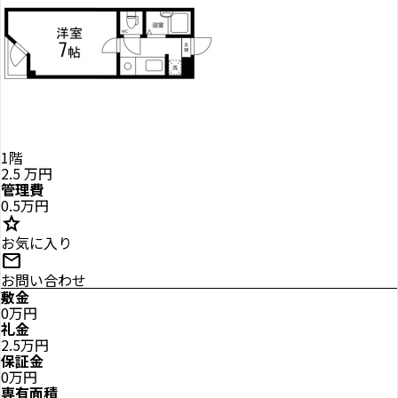
1階
2.5
万円
管理費
0.5万円
star
お気に入り
mail
お問い合わせ
敷金
0万円
礼金
2.5万円
保証金
0万円
専有面積