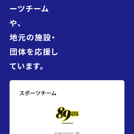
ーツチーム
や、
地元の施設・
団体を応援し
ています。
スポーツチーム
仙台89ERS
open_in_new