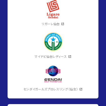
リガーレ仙台
open_in_new
マイナビ仙台レディース
open_in_new
センダイガールズプロレスリング（仙女）
open_in_new