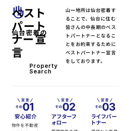
ベスト
front_hand
山一地所は仙台密着す
ることで、仙台に住む
パート
皆さんの中長期のベス
仙台密着の
ナー宣
トパートナーとなるこ
とをお約束するために
言
ベストパートナー宣言
をしております。
Property
Search
安心紹介
アフターフ
ライフパー
ォロー
トナー
物件を不動産