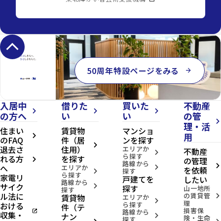
keyboard_arrow_up
50周年特設ページをみる
arrow_forward
入居中
借りた
買いた
不動産
arrow_forward_ios
arrow_forward_ios
arrow_forward_ios
の方へ
い
い
の管
arrow_forward_ios
理・活
住まい
賃貸物
マンショ
用
arrow_forward_ios
のFAQ
件（居
ンを探す
arrow_forward_ios
退去さ
住用）
エリアか
不動産
arrow_forward_ios
ら探す
れる方
を探す
の管理
arrow_forward_ios
路線から
へ
arrow_forward_ios
エリアか
arrow_forward_ios
を依頼
探す
arrow_forward_ios
ら探す
家電リ
戸建てを
したい
路線から
サイク
arrow_forward_ios
探す
山一地所
探す
ル法に
の賃貸管
賃貸物
arrow_forward_ios
エリアか
arrow_forward_ios
理
おける
ら探す
件（テ
損害保
open_in_new
路線から
収集・
ナン
arrow_forward_ios
険・生命
探す