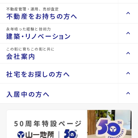
不動産管理・運用、売却査定
keyboard_arrow_right
keyboard_arrow_up
不動産を買いたい方へ
詳細情報
不動産をお持ちの方へ
details
keyboard_arrow_right
マンションを探す
永年培った経験と技術力
keyboard_arrow_right
keyboard_arrow_up
不動産をお持ちの方へ
建築・リノベーション
物件名
ベルシティ八木山
space_dashboard
train
keyboard_arrow_right
不動産の管理を依頼したい
エリアから探す
路線から探す
この街に育ちこの街と共に
keyboard_arrow_right
keyboard_arrow_up
建築・リノベーション
所在地
宮城県仙台市太白区八木山本町1丁目
会社案内
山一地所の賃貸管理
keyboard_arrow_right
keyboard_arrow_right
戸建てを探す
損害保険・生命保険代理店
keyboard_arrow_right
keyboard_arrow_right
施工事例
アクセス
仙台市地下鉄東西線/八木山動物公園駅 徒歩
不動産を貸すまでの流れ
keyboard_arrow_right
keyboard_arrow_right
keyboard_arrow_up
会社案内
社宅をお探しの方へ
keyboard_arrow_right
7分
Renotta（リノッタ）
space_dashboard
train
空き家サポートサービス
keyboard_arrow_right
エリアから探す
路線から探す
空き地サポートサービス
宮城交通バス バス停『八木山小学校前』か
keyboard_arrow_right
keyboard_arrow_right
代表挨拶
ら徒歩2分
keyboard_arrow_right
keyboard_arrow_up
社宅をお探しの方へ
入居中の方へ
keyboard_arrow_right
不動産を売却したい
keyboard_arrow_right
会社概要・沿革
仙台市地下鉄南北線/長町南駅 徒歩45分
keyboard_arrow_right
土地を探す
keyboard_arrow_right
マンスリーマンション
location_on
keyboard_arrow_right
買い取りサービス
店舗紹介
グーグルマップでみる
open_in_new
keyboard_arrow_right
keyboard_arrow_right
住まいのFAQ
買取リースバック
space_dashboard
train
keyboard_arrow_right
keyboard_arrow_right
家具家電レンタル
keyboard_arrow_right
山一地所と仙台
エリアから探す
路線から探す
種別
賃貸マンション
築年月
1991年
keyboard_arrow_right
相続相談をしたい
keyboard_arrow_right
退去される方へ
keyboard_arrow_right
レンタルオフィス
keyboard_arrow_right
08月
パーパス
keyboard_arrow_right
不動産に投資したい
keyboard_arrow_right
事業用・投資用を探す
※準備中 住まいのしおり（PDF）