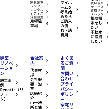
マイホ
家具家電
買い取り
arrow_forward_ios
arrow_forward_ios
レンタル
ームを
サービス
レンタル
arrow_forward_ios
買取リー
考え始
arrow_forward_ios
arrow_forward_ios
オフィス
スバック
めたら
貸会議室
相続相
arrow_forward_ios
月極駐
ご購入
談をし
open_in_new
arrow_forward_ios
車場
の流
たい
arrow_forward_ios
れ・諸
不動産
費用
に投資
arrow_forward_ios
したい
建築・
会社案
よくあ
arrow_forward_ios
リノベ
内
るご質
arrow_forward_ios
arrow_forward_ios
ーショ
問
代表挨
ン
お問い
arrow_forward_ios
拶
arrow_forward_ios
合わせ
会社概
施工事
プライ
arrow_forward_ios
要・沿
例
arrow_forward_ios
革
バシー
Renotta（リ
arrow_forward_ios
店舗紹
ポリシ
ノッ
arrow_forward_ios
arrow_forward_ios
介
タ）
ー
山一地
家電リ
所と仙
arrow_forward_ios