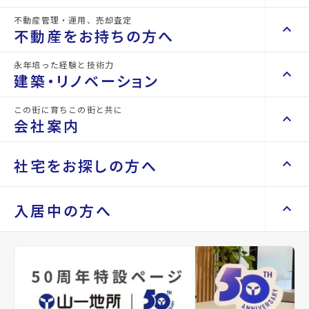
ツルハドラッグ仙台太子堂店まで
IKEA仙台まで1258m
263m
不動産管理・運用、売却査定
keyboard_arrow_right
keyboard_arrow_up
不動産を買いたい方へ
不動産をお持ちの方へ
keyboard_arrow_right
マンションを探す
永年培った経験と技術力
keyboard_arrow_right
keyboard_arrow_up
不動産をお持ちの方へ
建築・リノベーション
space_dashboard
train
keyboard_arrow_right
不動産の管理を依頼したい
エリアから探す
路線から探す
この街に育ちこの街と共に
keyboard_arrow_right
keyboard_arrow_up
建築・リノベーション
会社案内
山一地所の賃貸管理
keyboard_arrow_right
keyboard_arrow_right
戸建てを探す
損害保険・生命保険代理店
keyboard_arrow_right
keyboard_arrow_right
施工事例
不動産を貸すまでの流れ
keyboard_arrow_right
keyboard_arrow_right
keyboard_arrow_up
会社案内
社宅をお探しの方へ
keyboard_arrow_right
Renotta（リノッタ）
space_dashboard
train
空き家サポートサービス
keyboard_arrow_right
エリアから探す
路線から探す
空き地サポートサービス
keyboard_arrow_right
keyboard_arrow_right
代表挨拶
仙台市太白区役所まで1279m
keyboard_arrow_right
keyboard_arrow_up
社宅をお探しの方へ
入居中の方へ
keyboard_arrow_right
不動産を売却したい
keyboard_arrow_right
会社概要・沿革
keyboard_arrow_right
土地を探す
keyboard_arrow_right
マンスリーマンション
keyboard_arrow_right
買い取りサービス
店舗紹介
keyboard_arrow_right
種別／構造
賃貸アパート／木造
keyboard_arrow_right
住まいのFAQ
買取リースバック
space_dashboard
train
keyboard_arrow_right
keyboard_arrow_right
家具家電レンタル
keyboard_arrow_right
山一地所と仙台
エリアから探す
路線から探す
keyboard_arrow_right
相続相談をしたい
keyboard_arrow_right
退去される方へ
アクセス
東北本線/太子堂駅 徒歩4分
keyboard_arrow_right
レンタルオフィス
keyboard_arrow_right
パーパス
仙台市地下鉄南北線/長町南駅 徒歩15分
keyboard_arrow_right
不動産に投資したい
keyboard_arrow_right
事業用・投資用を探す
※準備中 住まいのしおり（PDF）
仙台市地下鉄南北線/富沢駅 徒歩15分