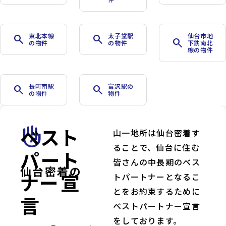
東北本線
太子堂駅
仙台市地
search
search
search
の物件
の物件
下鉄南北
線の物件
長町南駅
富沢駅の
search
search
の物件
物件
ベスト
front_hand
山一地所は仙台密着す
ることで、仙台に住む
パート
皆さんの中長期のベス
仙台密着の
ナー宣
トパートナーとなるこ
とをお約束するために
言
ベストパートナー宣言
をしております。