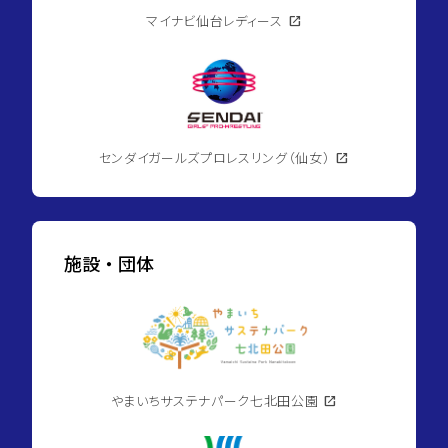
マイナビ仙台レディース
open_in_new
センダイガールズプロレスリング（仙女）
open_in_new
施設・団体
やまいちサステナパーク七北田公園
open_in_new