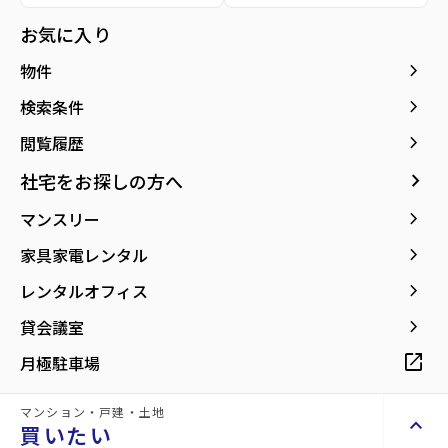
お気に入り
keyboard_arrow_right
物件
keyboard_arrow_right
検索条件
keyboard_arrow_right
閲覧履歴
ヨークベニマル太子堂店まで
ローソン仙台太子堂店まで179m
keyboard_arrow_right
社宅をお探しの方へ
295m
keyboard_arrow_right
マンスリー
keyboard_arrow_right
家具家電レンタル
keyboard_arrow_right
レンタルオフィス
keyboard_arrow_right
貸会議室
open_in_new
月極駐車場
マンション・戸建・土地
keyboard_arrow_up
買いたい