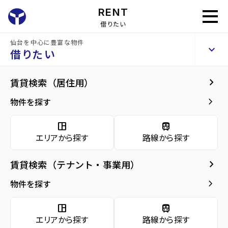
RENT
借りたい
仙台を中心に豊富な物件
Bichon太子堂
keyboard_arrow_up
賃貸アパート
借りたい
keyboard_arrow_right
地図・周辺環境
keyboard_arrow_right
賃貸検索（居住用）
home
仙台の賃貸お部屋探し
仙台市太白区の賃貸
太子堂駅の賃貸
Bich
arrow_forward
建物概要
keyboard_arrow_right
物件を探す
Bichon太子堂
arrow_forward
現在募集中の物件
space_dashboard
train
エリアから探す
路線から探す
arrow_forward
共用部
keyboard_arrow_right
賃貸検索（テナント・事業用）
arrow_forward
地図・周辺環境
周辺環境
keyboard_arrow_right
物件を探す
space_dashboard
train
エリアから探す
路線から探す