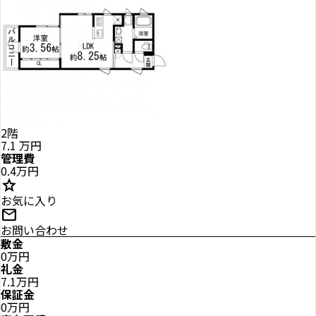
2階
7.1
万円
管理費
0.4万円
star
お気に入り
mail
お問い合わせ
敷金
0万円
礼金
7.1万円
保証金
0万円