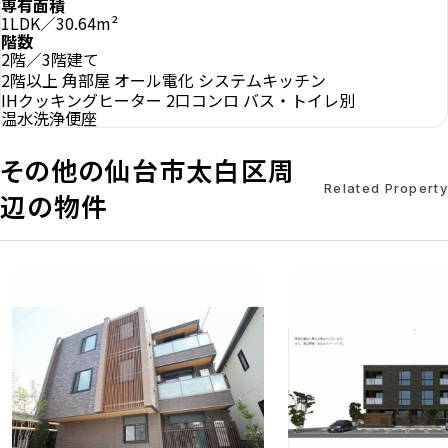
専有面積
1LDK／30.64m²
階数
2階／3階建て
2階以上
角部屋
オール電化
システムキッチン
IHクッキングヒーター
2口コンロ
バス・トイレ別
温水洗浄便座
その他の仙台市太白区周
Related Property
辺の物件