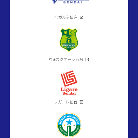
ベガルタ仙台
open_in_new
ヴォスクオーレ仙台
open_in_new
リガーレ仙台
open_in_new