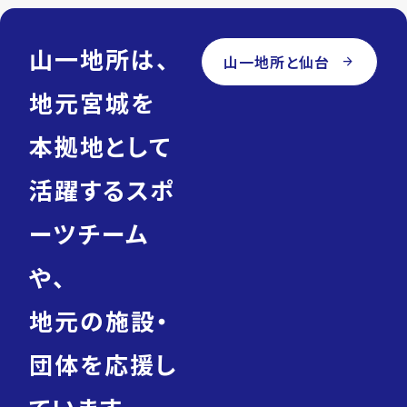
山一地所は、
山一地所と仙台
arrow_forward
地元宮城を
本拠地として
活躍するスポ
ーツチーム
や、
地元の施設・
団体を応援し