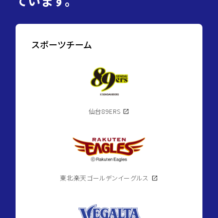
ています。
スポーツチーム
仙台89ERS
open_in_new
東北楽天ゴールデンイーグルス
open_in_new