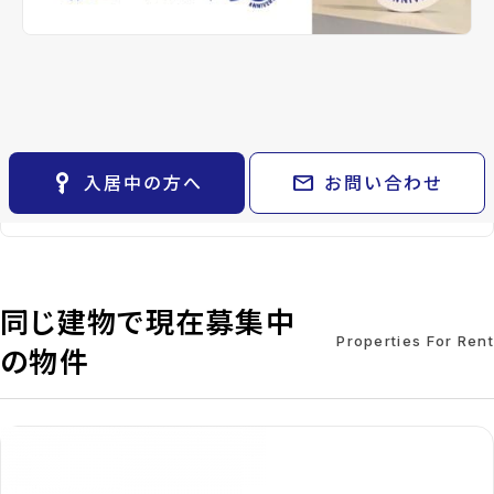
keyboard_arrow_right
貸会議室
keyboard_arrow_right
CM紹介
open_in_new
月極駐車場
keyboard_arrow_right
space_dashboard
train
採用情報
所在地
宮城県仙台市太白区太子堂
エリアから探す
路線から探す
location_on
グーグルマップでみる
open_in_new
keyboard_arrow_right
お気に入り
現在募集中の物件
arrow_forward
物件
keyboard_arrow_right
key_vertical
mail
入居中の方へ
お問い合わせ
検索条件
keyboard_arrow_right
30.64m²
71000
2階
space_dashboard
currency_yen
arrow_forward
閲覧履歴
keyboard_arrow_right
keyboard_arrow_right
マイホームを考え始めたら
keyboard_arrow_right
ご購入の流れ・諸費用
同じ建物で現在募集中
Properties For Rent
の物件