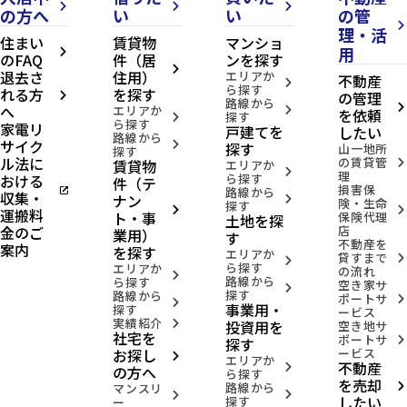
arrow_forward_ios
arrow_forward_ios
arrow_forward_ios
の方へ
い
い
の管
arrow_forward_ios
理・活
住まい
賃貸物
マンショ
用
arrow_forward_ios
のFAQ
件（居
ンを探す
arrow_forward_ios
退去さ
住用）
エリアか
不動産
arrow_forward_ios
ら探す
れる方
を探す
の管理
arrow_forward_ios
路線から
へ
arrow_forward_ios
エリアか
arrow_forward_ios
を依頼
探す
arrow_forward_ios
ら探す
家電リ
戸建てを
したい
路線から
サイク
arrow_forward_ios
探す
山一地所
探す
ル法に
の賃貸管
賃貸物
arrow_forward_ios
エリアか
arrow_forward_ios
理
おける
ら探す
件（テ
損害保
open_in_new
路線から
収集・
ナン
arrow_forward_ios
険・生命
探す
arrow_forward_ios
arrow_forward_ios
運搬料
ト・事
保険代理
土地を探
金のご
店
業用）
す
不動産を
案内
を探す
エリアか
貸すまで
arrow_forward_ios
arrow_forward_ios
ら探す
エリアか
の流れ
arrow_forward_ios
路線から
ら探す
空き家サ
arrow_forward_ios
探す
路線から
ポートサ
arrow_forward_ios
arrow_forward_ios
事業用・
探す
ービス
実績紹介
投資用を
arrow_forward_ios
空き地サ
社宅を
ポートサ
arrow_forward_ios
探す
お探し
ービス
arrow_forward_ios
エリアか
不動産
arrow_forward_ios
の方へ
ら探す
を売却
路線から
arrow_forward_ios
マンスリ
arrow_forward_ios
arrow_forward_ios
したい
探す
ー