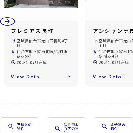
arrow_back
arrow_forward
プレミアス長町
アンシャンテ
location_on
宮城県仙台市太白区長町4丁
location_on
宮城県仙台市太白
目
丁目
directions_walk
仙台市地下鉄南北線/長町駅
directions_walk
仙台市地下鉄南北
徒歩5分
駅 徒歩4分
build_circle
2023年07月完成
build_circle
2026年09月完成
View Detail
arrow_forward
View Detail
宮城県の
仙台市太
太子堂の
search
search
search
物件
白区の物
物件
件