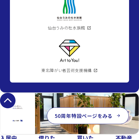
仙台うみの杜水族館
open_in_new
東北障がい者芸術支援機構
open_in_new
keyboard_arrow_up
50周年特設ページをみる
arrow_forward
入居中
借りた
買いた
不動産