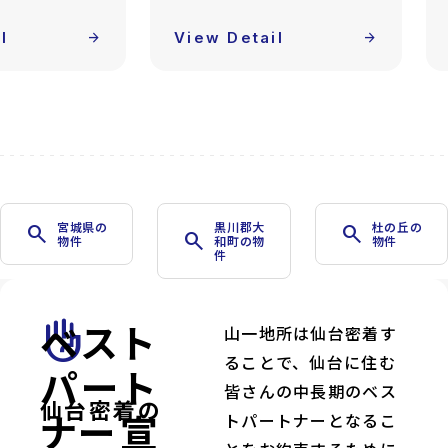
l
arrow_forward
View Detail
arrow_forward
宮城県の
黒川郡大
杜の丘の
search
search
search
物件
和町の物
物件
件
ベスト
front_hand
山一地所は仙台密着す
ることで、仙台に住む
パート
皆さんの中長期のベス
仙台密着の
ナー宣
トパートナーとなるこ