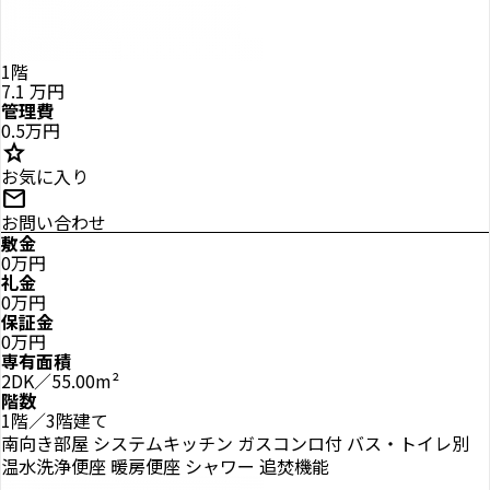
1階
7.1
万円
管理費
0.5万円
star
お気に入り
mail
お問い合わせ
敷金
0万円
礼金
0万円
保証金
0万円
専有面積
2DK／55.00m²
階数
1階／3階建て
南向き部屋
システムキッチン
ガスコンロ付
バス・トイレ別
温水洗浄便座
暖房便座
シャワー
追焚機能