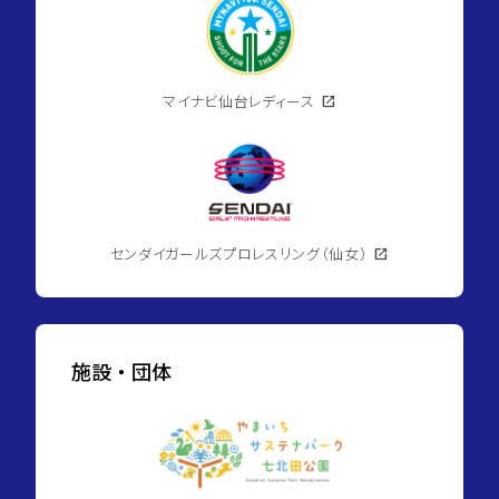
マイナビ仙台レディース
open_in_new
センダイガールズプロレスリング（仙女）
open_in_new
施設・団体