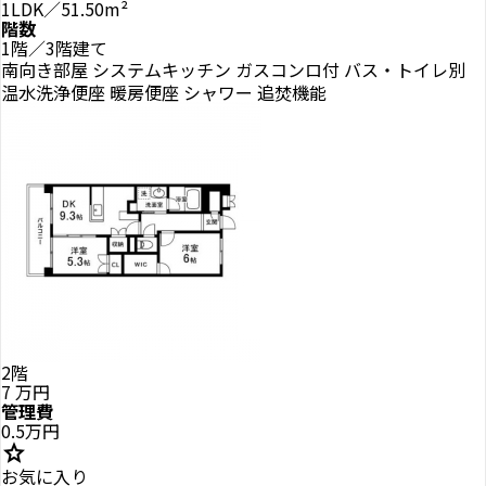
1LDK／51.50m²
階数
1階／3階建て
南向き部屋
システムキッチン
ガスコンロ付
バス・トイレ別
温水洗浄便座
暖房便座
シャワー
追焚機能
2階
7
万円
管理費
0.5万円
star
お気に入り