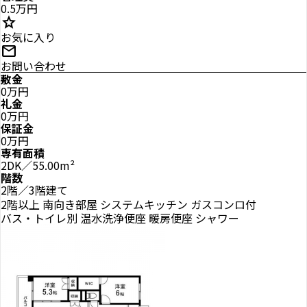
0.5万円
star
お気に入り
mail
お問い合わせ
敷金
0万円
礼金
0万円
保証金
0万円
専有面積
2DK／55.00m²
階数
2階／3階建て
2階以上
南向き部屋
システムキッチン
ガスコンロ付
バス・トイレ別
温水洗浄便座
暖房便座
シャワー