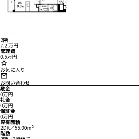
2階
7.2
万円
管理費
0.5万円
star
お気に入り
mail
お問い合わせ
敷金
0万円
礼金
0万円
保証金
0万円
専有面積
2DK／55.00m²
階数
2階／3階建て