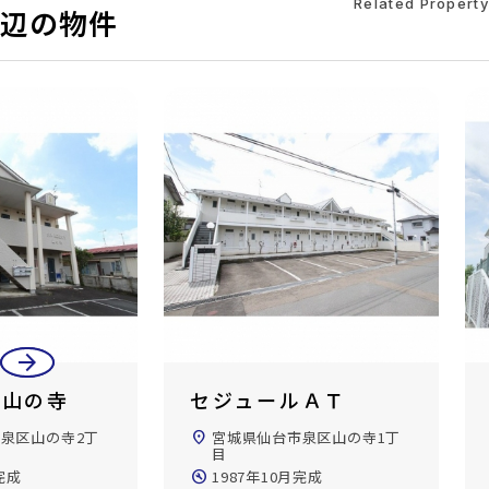
Related Property
辺の物件
arrow_back
arrow_forward
ルＡＴ
ジュンヌ
泉区山の寺1丁
location_on
宮城県仙台市泉区天神沢1丁
目
完成
build_circle
1995年10月完成