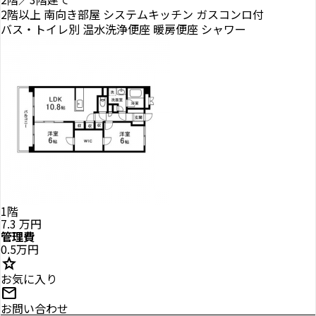
2階以上
南向き部屋
システムキッチン
ガスコンロ付
バス・トイレ別
温水洗浄便座
暖房便座
シャワー
1階
7.3
万円
管理費
0.5万円
star
お気に入り
mail
お問い合わせ