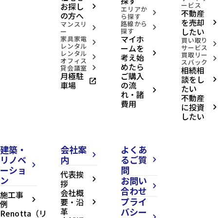
探す
お探し
ービス
arrow_forward_ios
エリアか
不動産
arrow_forward_ios
の方へ
ら探す
を売却
路線から
arrow_forward_ios
マンスリ
arrow_forward_ios
arrow_forward_ios
したい
探す
ー
マイホ
家具家電
買い取り
arrow_forward_ios
arrow_forward_ios
レンタル
ームを
サービス
レンタル
arrow_forward_ios
買取リー
考え始
arrow_forward_ios
arrow_forward_ios
オフィス
スバック
めたら
貸会議室
相続相
arrow_forward_ios
月極駐
ご購入
談をし
open_in_new
arrow_forward_ios
車場
の流
たい
arrow_forward_ios
れ・諸
不動産
費用
に投資
arrow_forward_ios
したい
建築・
会社案
よくあ
arrow_forward_ios
リノベ
内
るご質
arrow_forward_ios
arrow_forward_ios
ーショ
問
代表挨
ン
お問い
arrow_forward_ios
拶
arrow_forward_ios
合わせ
会社概
施工事
プライ
arrow_forward_ios
要・沿
例
arrow_forward_ios
革
バシー
Renotta（リ
arrow_forward_ios