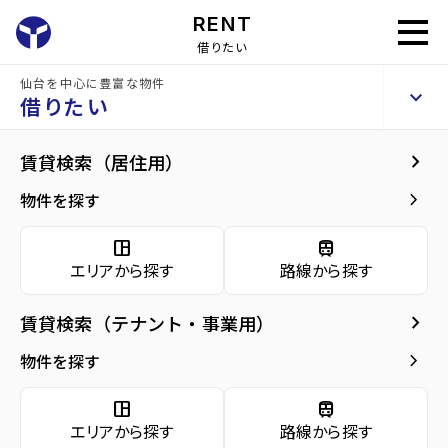
RENT
借りたい
仙台を中心に豊富な物件
杜の丘レジデンス
keyboard_arrow_up
賃貸マンション
借りたい
keyboard_arrow_right
地図・周辺環境
keyboard_arrow_right
賃貸検索（居住用）
home
仙台の賃貸お部屋探し
黒川郡大和町の賃貸
杜の丘レジデンス
arrow_forward
建物概要
keyboard_arrow_right
物件を探す
杜の丘レジデンス
arrow_forward
現在募集中の物件
space_dashboard
train
エリアから探す
路線から探す
arrow_forward
共用部
keyboard_arrow_right
賃貸検索（テナント・事業用）
arrow_forward
地図・周辺環境
周辺環境
keyboard_arrow_right
物件を探す
space_dashboard
train
エリアから探す
路線から探す