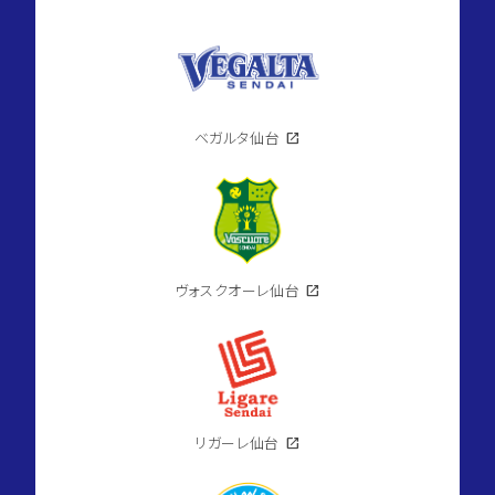
ベガルタ仙台
open_in_new
ヴォスクオーレ仙台
open_in_new
リガーレ仙台
open_in_new