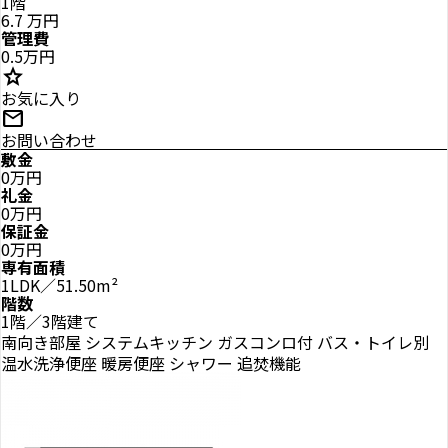
1階
6.7
万円
管理費
0.5万円
star
お気に入り
mail
お問い合わせ
敷金
0万円
礼金
0万円
保証金
0万円
専有面積
1LDK／51.50m²
階数
1階／3階建て
南向き部屋
システムキッチン
ガスコンロ付
バス・トイレ別
温水洗浄便座
暖房便座
シャワー
追焚機能