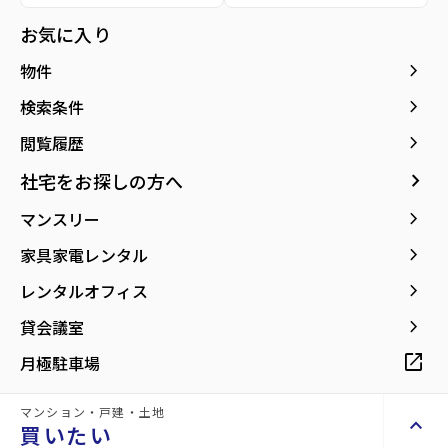
お気に入り
keyboard_arrow_right
物件
keyboard_arrow_right
検索条件
keyboard_arrow_right
閲覧履歴
ヤマザワ杜のまち店まで356m
ファミリーマート宮城大和杜のま
keyboard_arrow_right
社宅をお探しの方へ
ちまで450m
keyboard_arrow_right
マンスリー
keyboard_arrow_right
家具家電レンタル
keyboard_arrow_right
レンタルオフィス
keyboard_arrow_right
貸会議室
open_in_new
月極駐車場
マンション・戸建・土地
keyboard_arrow_up
買いたい