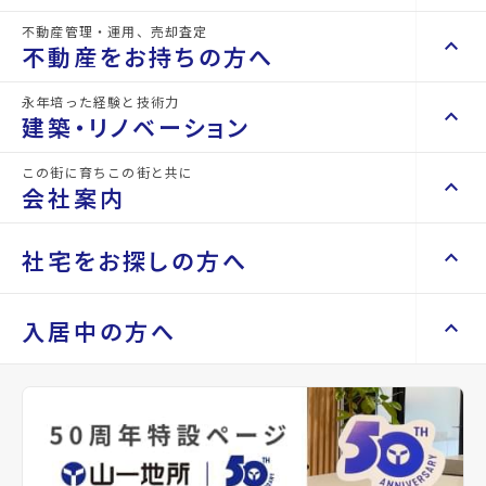
ドラッグヤマザワ杜のまち店まで
イオン富谷店まで3229m
356m
不動産管理・運用、売却査定
keyboard_arrow_right
keyboard_arrow_up
不動産を買いたい方へ
不動産をお持ちの方へ
keyboard_arrow_right
マンションを探す
永年培った経験と技術力
keyboard_arrow_right
keyboard_arrow_up
不動産をお持ちの方へ
建築・リノベーション
space_dashboard
train
keyboard_arrow_right
不動産の管理を依頼したい
エリアから探す
路線から探す
この街に育ちこの街と共に
keyboard_arrow_right
keyboard_arrow_up
建築・リノベーション
会社案内
山一地所の賃貸管理
keyboard_arrow_right
keyboard_arrow_right
戸建てを探す
損害保険・生命保険代理店
keyboard_arrow_right
keyboard_arrow_right
施工事例
不動産を貸すまでの流れ
keyboard_arrow_right
keyboard_arrow_right
keyboard_arrow_up
会社案内
社宅をお探しの方へ
keyboard_arrow_right
Renotta（リノッタ）
space_dashboard
train
空き家サポートサービス
keyboard_arrow_right
エリアから探す
路線から探す
空き地サポートサービス
keyboard_arrow_right
keyboard_arrow_right
代表挨拶
大和町立小野小学校まで1187m
富谷日吉台郵便局まで1118m
keyboard_arrow_right
keyboard_arrow_up
社宅をお探しの方へ
入居中の方へ
keyboard_arrow_right
不動産を売却したい
keyboard_arrow_right
会社概要・沿革
keyboard_arrow_right
土地を探す
keyboard_arrow_right
マンスリーマンション
keyboard_arrow_right
買い取りサービス
店舗紹介
keyboard_arrow_right
keyboard_arrow_right
住まいのFAQ
買取リースバック
space_dashboard
train
keyboard_arrow_right
keyboard_arrow_right
家具家電レンタル
keyboard_arrow_right
山一地所と仙台
エリアから探す
路線から探す
keyboard_arrow_right
相続相談をしたい
keyboard_arrow_right
退去される方へ
keyboard_arrow_right
レンタルオフィス
keyboard_arrow_right
パーパス
keyboard_arrow_right
不動産に投資したい
keyboard_arrow_right
事業用・投資用を探す
※準備中 住まいのしおり（PDF）