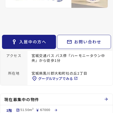
keyboard_arrow_right
貸会議室
keyboard_arrow_right
CM紹介
open_in_new
月極駐車場
keyboard_arrow_right
space_dashboard
train
採用情報
エリアから探す
路線から探す
仙台銀行大富支店まで985m
ダイシン大富店まで1169m
keyboard_arrow_right
お気に入り
物件
keyboard_arrow_right
key_vertical
mail
入居中の方へ
お問い合わせ
種別／構造
賃貸マンション／RC(鉄筋コンクリート)
検索条件
keyboard_arrow_right
閲覧履歴
keyboard_arrow_right
アクセス
宮城交通バス バス停『ハーモニータウン中
keyboard_arrow_right
マイホームを考え始めたら
央』から徒歩1分
keyboard_arrow_right
ご購入の流れ・諸費用
所在地
宮城県黒川郡大和町杜の丘2丁目
location_on
グーグルマップでみる
open_in_new
現在募集中の物件
arrow_forward
51.50m²
67000
1階
space_dashboard
currency_yen
arrow_forward