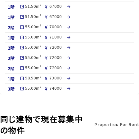
51.50m²
67000
1階
space_dashboard
currency_yen
arrow_forward
51.50m²
67000
1階
space_dashboard
currency_yen
arrow_forward
55.00m²
70000
2階
space_dashboard
currency_yen
arrow_forward
55.00m²
71000
1階
space_dashboard
currency_yen
arrow_forward
55.00m²
72000
2階
space_dashboard
currency_yen
arrow_forward
55.00m²
72000
2階
space_dashboard
currency_yen
arrow_forward
55.00m²
72000
2階
space_dashboard
currency_yen
arrow_forward
58.50m²
73000
1階
space_dashboard
currency_yen
arrow_forward
55.00m²
74000
3階
space_dashboard
currency_yen
arrow_forward
同じ建物で現在募集中
Properties For Rent
の物件