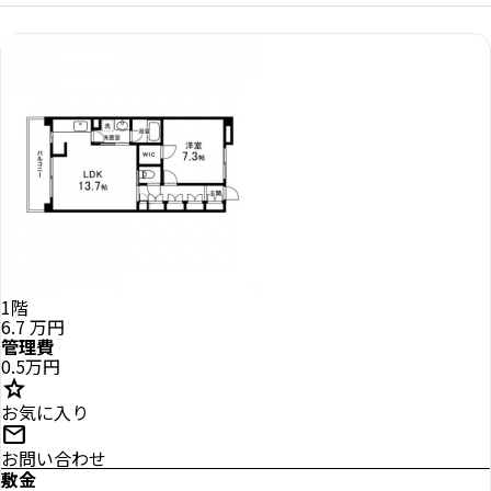
1階
6.7
万円
管理費
0.5万円
star
お気に入り
mail
お問い合わせ
敷金