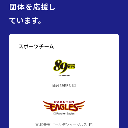
団体を応援し
ています。
スポーツチーム
仙台89ERS
open_in_new
東北楽天ゴールデンイーグルス
open_in_new