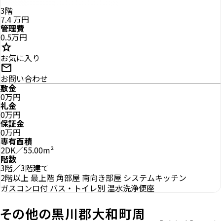
3階
7.4
万円
管理費
0.5万円
star
お気に入り
mail
お問い合わせ
敷金
0万円
礼金
0万円
保証金
0万円
専有面積
2DK／55.00m²
階数
3階／3階建て
2階以上
最上階
角部屋
南向き部屋
システムキッチン
ガスコンロ付
バス・トイレ別
温水洗浄便座
その他の黒川郡大和町周