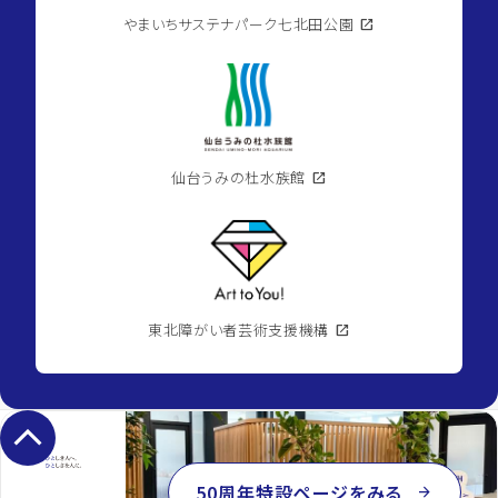
やまいちサステナパーク七北田公園
open_in_new
仙台うみの杜水族館
open_in_new
東北障がい者芸術支援機構
open_in_new
keyboard_arrow_up
50周年特設ページをみる
arrow_forward