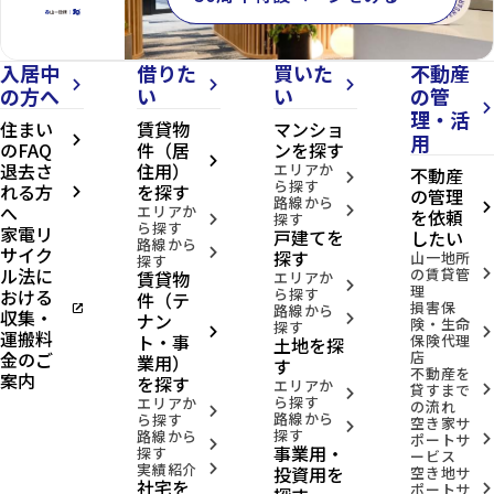
入居中
借りた
買いた
不動産
arrow_forward_ios
arrow_forward_ios
arrow_forward_ios
の方へ
い
い
の管
arrow_forward_ios
理・活
住まい
賃貸物
マンショ
用
arrow_forward_ios
のFAQ
件（居
ンを探す
arrow_forward_ios
退去さ
住用）
エリアか
不動産
arrow_forward_ios
ら探す
れる方
を探す
の管理
arrow_forward_ios
路線から
へ
arrow_forward_ios
エリアか
arrow_forward_ios
を依頼
探す
arrow_forward_ios
ら探す
家電リ
戸建てを
したい
路線から
サイク
arrow_forward_ios
探す
山一地所
探す
ル法に
の賃貸管
賃貸物
arrow_forward_ios
エリアか
arrow_forward_ios
理
おける
ら探す
件（テ
損害保
open_in_new
路線から
収集・
ナン
arrow_forward_ios
険・生命
探す
arrow_forward_ios
arrow_forward_ios
運搬料
ト・事
保険代理
土地を探
金のご
店
業用）
す
不動産を
案内
を探す
エリアか
貸すまで
arrow_forward_ios
arrow_forward_ios
ら探す
エリアか
の流れ
arrow_forward_ios
路線から
ら探す
空き家サ
arrow_forward_ios
探す
路線から
ポートサ
arrow_forward_ios
arrow_forward_ios
事業用・
探す
ービス
実績紹介
投資用を
arrow_forward_ios
空き地サ
社宅を
ポートサ
arrow_forward_ios