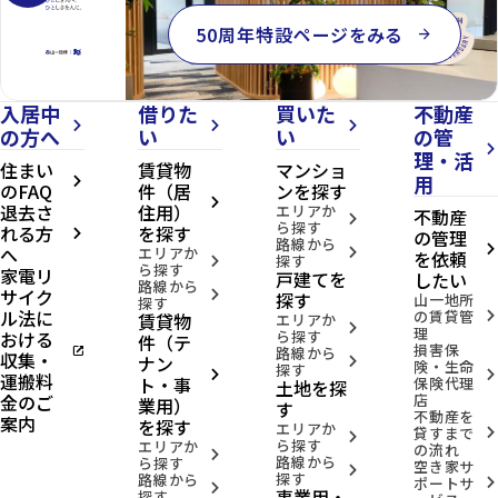
50周年特設ページをみる
arrow_forward
入居中
借りた
買いた
不動産
arrow_forward_ios
arrow_forward_ios
arrow_forward_ios
の方へ
い
い
の管
arrow_forward_ios
理・活
住まい
賃貸物
マンショ
用
arrow_forward_ios
のFAQ
件（居
ンを探す
arrow_forward_ios
退去さ
住用）
エリアか
不動産
arrow_forward_ios
ら探す
れる方
を探す
の管理
arrow_forward_ios
路線から
へ
arrow_forward_ios
エリアか
arrow_forward_ios
を依頼
探す
arrow_forward_ios
ら探す
家電リ
戸建てを
したい
路線から
サイク
arrow_forward_ios
探す
山一地所
探す
ル法に
の賃貸管
賃貸物
arrow_forward_ios
エリアか
arrow_forward_ios
理
おける
ら探す
件（テ
損害保
open_in_new
路線から
収集・
ナン
arrow_forward_ios
険・生命
探す
arrow_forward_ios
arrow_forward_ios
運搬料
ト・事
保険代理
土地を探
金のご
店
業用）
す
不動産を
案内
を探す
エリアか
貸すまで
arrow_forward_ios
arrow_forward_ios
ら探す
エリアか
の流れ
arrow_forward_ios
路線から
ら探す
空き家サ
arrow_forward_ios
探す
路線から
ポートサ
arrow_forward_ios
arrow_forward_ios
事業用・
探す