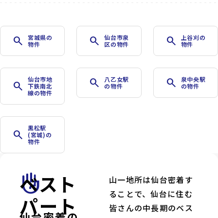
宮城県の
仙台市泉
上谷刈の
search
search
search
物件
区の物件
物件
仙台市地
八乙女駅
泉中央駅
search
search
search
下鉄南北
の物件
の物件
線の物件
黒松駅
search
(宮城)の
物件
ベスト
front_hand
山一地所は仙台密着す
ることで、仙台に住む
パート
皆さんの中長期のベス
仙台密着の