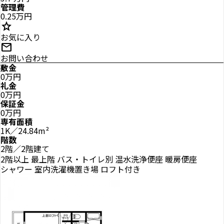
管理費
0.25万円
star
お気に入り
mail
お問い合わせ
敷金
0万円
礼金
0万円
保証金
0万円
専有面積
1K／24.84m²
階数
2階／2階建て
2階以上
最上階
バス・トイレ別
温水洗浄便座
暖房便座
シャワー
室内洗濯機置き場
ロフト付き