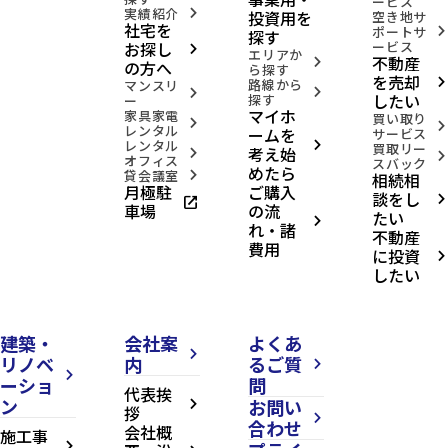
ービス
実績紹介
投資用を
arrow_forward_ios
空き地サ
社宅を
ポートサ
arrow_forward_ios
探す
お探し
ービス
arrow_forward_ios
エリアか
不動産
arrow_forward_ios
の方へ
ら探す
を売却
路線から
arrow_forward_ios
マンスリ
arrow_forward_ios
arrow_forward_ios
したい
探す
ー
マイホ
家具家電
買い取り
arrow_forward_ios
arrow_forward_ios
レンタル
ームを
サービス
レンタル
arrow_forward_ios
買取リー
考え始
arrow_forward_ios
arrow_forward_ios
オフィス
スバック
めたら
貸会議室
相続相
arrow_forward_ios
月極駐
ご購入
談をし
open_in_new
arrow_forward_ios
車場
の流
たい
arrow_forward_ios
れ・諸
不動産
費用
に投資
arrow_forward_ios
したい
建築・
会社案
よくあ
arrow_forward_ios
リノベ
内
るご質
arrow_forward_ios
arrow_forward_ios
ーショ
問
代表挨
ン
お問い
arrow_forward_ios
拶
arrow_forward_ios
合わせ
会社概
施工事
arrow_forward_ios