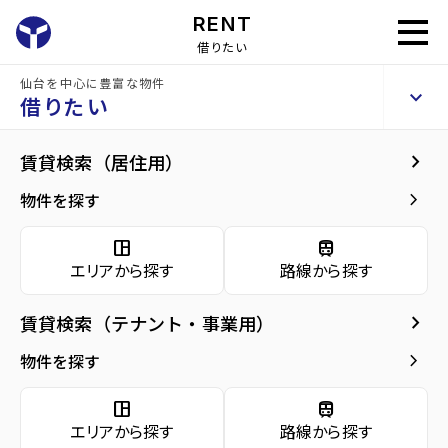
RENT
借りたい
仙台を中心に豊富な物件
ロイヤルエイトⅡ
keyboard_arrow_up
賃貸アパート
借りたい
keyboard_arrow_right
建物概要
keyboard_arrow_right
賃貸検索（居住用）
home
仙台の賃貸お部屋探し
仙台市泉区の賃貸
八乙女駅の賃貸
ロイヤル
arrow_forward
建物概要
keyboard_arrow_right
物件を探す
ロイヤルエイトⅡ
arrow_forward
現在募集中の物件
space_dashboard
train
エリアから探す
路線から探す
arrow_forward
共用部
種別／構造
賃貸アパート／木造
keyboard_arrow_right
賃貸検索（テナント・事業用）
arrow_forward
地図・周辺環境
アクセス
仙台市地下鉄南北線/八乙女駅 徒歩8分
keyboard_arrow_right
物件を探す
仙台市地下鉄南北線/泉中央駅 徒歩20分
仙台市地下鉄南北線/黒松駅 徒歩23分
space_dashboard
train
エリアから探す
路線から探す
所在地
宮城県仙台市泉区上谷刈6丁目