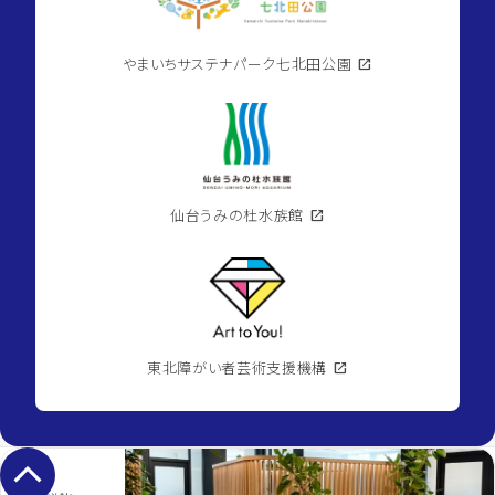
やまいちサステナパーク七北田公園
open_in_new
仙台うみの杜水族館
open_in_new
東北障がい者芸術支援機構
open_in_new
keyboard_arrow_up