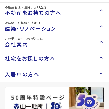
物件名
ロイヤルエイトⅡ
不動産管理・運用、売却査定
keyboard_arrow_right
keyboard_arrow_up
不動産を買いたい方へ
不動産をお持ちの方へ
所在地
宮城県仙台市泉区上谷刈6丁目
keyboard_arrow_right
マンションを探す
永年培った経験と技術力
keyboard_arrow_right
keyboard_arrow_up
不動産をお持ちの方へ
建築・リノベーション
アクセス
仙台市地下鉄南北線/八乙女駅 徒歩8分
space_dashboard
train
keyboard_arrow_right
不動産の管理を依頼したい
仙台市地下鉄南北線/泉中央駅 徒歩20分
エリアから探す
路線から探す
この街に育ちこの街と共に
keyboard_arrow_right
keyboard_arrow_up
建築・リノベーション
仙台市地下鉄南北線/黒松駅 徒歩23分
会社案内
山一地所の賃貸管理
keyboard_arrow_right
keyboard_arrow_right
戸建てを探す
location_on
グーグルマップでみる
open_in_new
損害保険・生命保険代理店
keyboard_arrow_right
keyboard_arrow_right
施工事例
不動産を貸すまでの流れ
keyboard_arrow_right
keyboard_arrow_right
keyboard_arrow_up
会社案内
社宅をお探しの方へ
keyboard_arrow_right
Renotta（リノッタ）
space_dashboard
train
空き家サポートサービス
keyboard_arrow_right
種別
賃貸アパート
築年月
1993年11月
エリアから探す
路線から探す
空き地サポートサービス
keyboard_arrow_right
keyboard_arrow_right
代表挨拶
keyboard_arrow_right
keyboard_arrow_up
社宅をお探しの方へ
入居中の方へ
keyboard_arrow_right
不動産を売却したい
構造
木造
階建
地上2階
keyboard_arrow_right
会社概要・沿革
keyboard_arrow_right
土地を探す
keyboard_arrow_right
マンスリーマンション
keyboard_arrow_right
買い取りサービス
店舗紹介
keyboard_arrow_right
総戸数
16戸
管理
-
keyboard_arrow_right
住まいのFAQ
買取リースバック
space_dashboard
train
keyboard_arrow_right
keyboard_arrow_right
家具家電レンタル
keyboard_arrow_right
山一地所と仙台
エリアから探す
路線から探す
keyboard_arrow_right
相続相談をしたい
keyboard_arrow_right
退去される方へ
設備・条件
駐車場あり、ゴミ集積所、プロパンガス
keyboard_arrow_right
レンタルオフィス
keyboard_arrow_right
パーパス
keyboard_arrow_right
不動産に投資したい
keyboard_arrow_right
事業用・投資用を探す
※準備中 住まいのしおり（PDF）