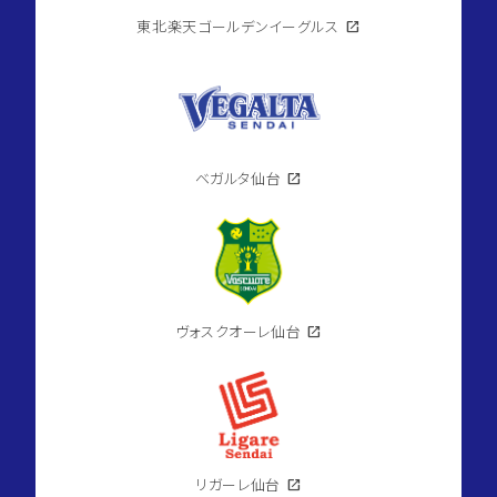
東北楽天ゴールデンイーグルス
open_in_new
ベガルタ仙台
open_in_new
ヴォスクオーレ仙台
open_in_new
リガーレ仙台
open_in_new