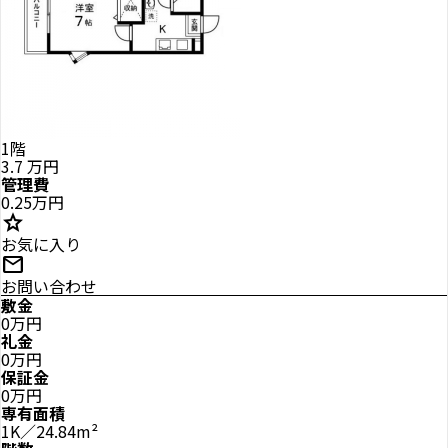
1階
3.7
万円
管理費
0.25万円
star
お気に入り
mail
お問い合わせ
敷金
0万円
礼金
0万円
保証金
0万円
専有面積
1K／24.84m²