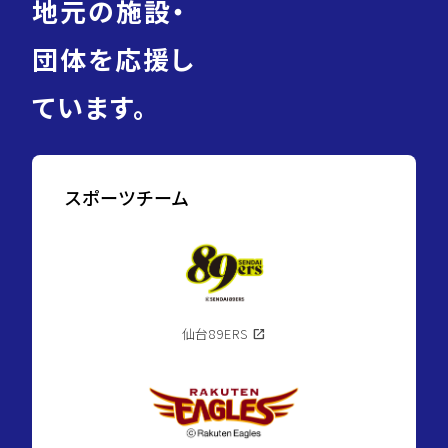
地元の施設・
団体を応援し
ています。
スポーツチーム
仙台89ERS
open_in_new