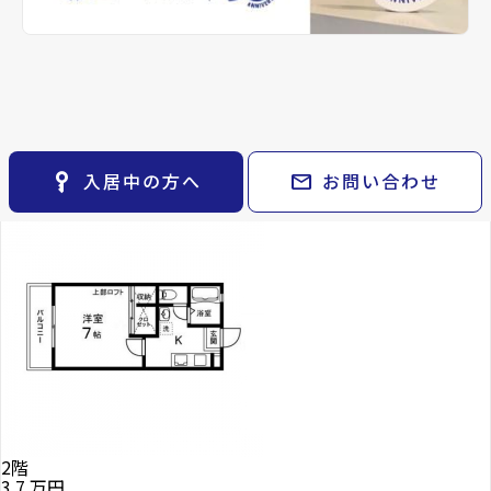
keyboard_arrow_right
貸会議室
keyboard_arrow_right
CM紹介
備考
-
open_in_new
月極駐車場
keyboard_arrow_right
space_dashboard
train
採用情報
エリアから探す
路線から探す
ロイヤルエイトⅡで現在
Properties For Rent
募集中の物件
keyboard_arrow_right
お気に入り
物件
keyboard_arrow_right
key_vertical
mail
入居中の方へ
お問い合わせ
検索条件
keyboard_arrow_right
閲覧履歴
keyboard_arrow_right
keyboard_arrow_right
マイホームを考え始めたら
keyboard_arrow_right
ご購入の流れ・諸費用
2階
3.7
万円