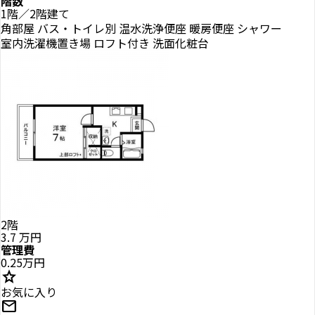
階数
1階／2階建て
角部屋
バス・トイレ別
温水洗浄便座
暖房便座
シャワー
室内洗濯機置き場
ロフト付き
洗面化粧台
2階
3.7
万円
管理費
0.25万円
star
お気に入り
mail