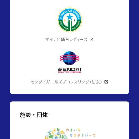
マイナビ仙台レディース
open_in_new
センダイガールズプロレスリング（仙女）
open_in_new
施設・団体