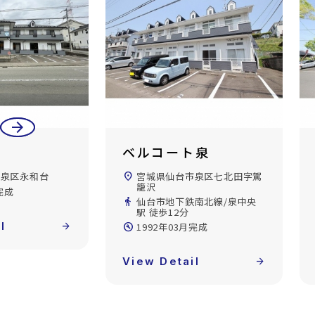
arrow_back
arrow_forward
ベルコート泉
市泉区永和台
location_on
宮城県仙台市泉区七北田字駕
籠沢
完成
directions_walk
仙台市地下鉄南北線/泉中央
駅 徒歩12分
l
arrow_forward
build_circle
1992年03月完成
View Detail
arrow_forward