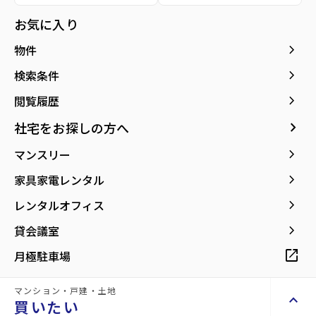
location_on
グーグルマップでみる
open_in_new
お気に入り
keyboard_arrow_right
物件
keyboard_arrow_right
検索条件
keyboard_arrow_right
閲覧履歴
keyboard_arrow_right
社宅をお探しの方へ
keyboard_arrow_right
マンスリー
keyboard_arrow_right
家具家電レンタル
keyboard_arrow_right
レンタルオフィス
keyboard_arrow_right
貸会議室
open_in_new
月極駐車場
詳細情報
details
マンション・戸建・土地
keyboard_arrow_up
買いたい