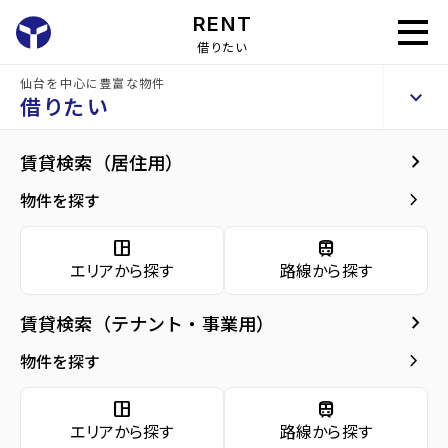
RENT
借りたい
仙台を中心に豊富な物件
パルティーレEXE片平タワー
keyboard_arrow_up
賃貸マンション
借りたい
keyboard_arrow_right
建物概要
keyboard_arrow_right
賃貸検索（居住用）
home
仙台の賃貸お部屋探し
仙台市青葉区の賃貸
青葉通一番町駅の賃貸
arrow_forward
建物概要
keyboard_arrow_right
物件を探す
パルティーレEXE片平タワー
arrow_forward
現在募集中の物件
space_dashboard
train
エリアから探す
路線から探す
arrow_forward
共用部
種別／構造
賃貸マンション／RC(鉄筋コンクリート)
keyboard_arrow_right
賃貸検索（テナント・事業用）
arrow_forward
地図・周辺環境
アクセス
仙台市地下鉄東西線/青葉通一番町駅 徒歩4
keyboard_arrow_right
物件を探す
分
仙台市地下鉄南北線/広瀬通駅 徒歩12分
space_dashboard
train
仙台市地下鉄南北線/仙台駅 徒歩13分
エリアから探す
路線から探す