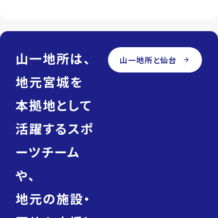
山一地所は、
山一地所と仙台
arrow_forward
地元宮城を
本拠地として
活躍するスポ
ーツチーム
や、
地元の施設・