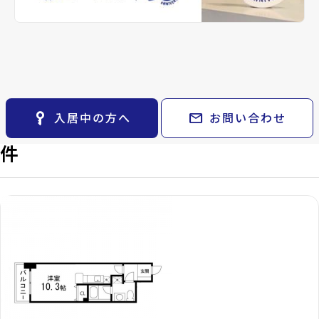
keyboard_arrow_right
貸会議室
設備・条件
オートロック、駐車場あり、エレベーター、
keyboard_arrow_right
CM紹介
ゴミ集積所、2沿線利用可、2駅利用可
open_in_new
月極駐車場
keyboard_arrow_right
space_dashboard
train
採用情報
エリアから探す
路線から探す
備考
-
keyboard_arrow_right
お気に入り
パルティーレEXE片平タ
物件
keyboard_arrow_right
key_vertical
mail
入居中の方へ
お問い合わせ
ワーで現在募集中の物
検索条件
keyboard_arrow_right
Properties For Rent
閲覧履歴
keyboard_arrow_right
件
keyboard_arrow_right
マイホームを考え始めたら
keyboard_arrow_right
ご購入の流れ・諸費用