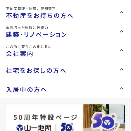
物件名
パルティーレEXE片平タワー
不動産管理・運用、売却査定
keyboard_arrow_right
keyboard_arrow_up
不動産を買いたい方へ
不動産をお持ちの方へ
所在地
宮城県仙台市青葉区片平1丁目
keyboard_arrow_right
マンションを探す
永年培った経験と技術力
keyboard_arrow_right
keyboard_arrow_up
不動産をお持ちの方へ
アクセス
仙台市地下鉄東西線/青葉通一番町駅 徒歩4
建築・リノベーション
space_dashboard
分
train
keyboard_arrow_right
不動産の管理を依頼したい
エリアから探す
路線から探す
仙台市地下鉄南北線/広瀬通駅 徒歩12分
この街に育ちこの街と共に
keyboard_arrow_right
keyboard_arrow_up
建築・リノベーション
会社案内
仙台市地下鉄南北線/仙台駅 徒歩13分
山一地所の賃貸管理
keyboard_arrow_right
keyboard_arrow_right
戸建てを探す
損害保険・生命保険代理店
location_on
keyboard_arrow_right
keyboard_arrow_right
施工事例
グーグルマップでみる
open_in_new
不動産を貸すまでの流れ
keyboard_arrow_right
keyboard_arrow_right
keyboard_arrow_up
会社案内
社宅をお探しの方へ
keyboard_arrow_right
Renotta（リノッタ）
space_dashboard
train
空き家サポートサービス
keyboard_arrow_right
種別
賃貸マンション
築年月
2010年
エリアから探す
路線から探す
空き地サポートサービス
keyboard_arrow_right
keyboard_arrow_right
代表挨拶
03月
keyboard_arrow_right
keyboard_arrow_up
社宅をお探しの方へ
入居中の方へ
keyboard_arrow_right
不動産を売却したい
keyboard_arrow_right
会社概要・沿革
keyboard_arrow_right
土地を探す
構造
RC(鉄筋コンクリ
階建
地上14階
keyboard_arrow_right
マンスリーマンション
keyboard_arrow_right
買い取りサービス
店舗紹介
keyboard_arrow_right
ート)
keyboard_arrow_right
住まいのFAQ
買取リースバック
space_dashboard
train
keyboard_arrow_right
keyboard_arrow_right
家具家電レンタル
keyboard_arrow_right
山一地所と仙台
エリアから探す
路線から探す
keyboard_arrow_right
総戸数
120戸
管理
-
相続相談をしたい
keyboard_arrow_right
退去される方へ
keyboard_arrow_right
レンタルオフィス
keyboard_arrow_right
パーパス
keyboard_arrow_right
不動産に投資したい
keyboard_arrow_right
事業用・投資用を探す
※準備中 住まいのしおり（PDF）