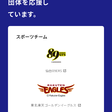
団体を応援し
ています。
スポーツチーム
仙台89ERS
open_in_new
東北楽天ゴールデンイーグルス
open_in_new