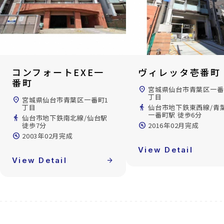
コンフォートEXE一
ヴィレッタ壱番町
番町
location_on
宮城県仙台市青葉区一番
丁目
location_on
宮城県仙台市青葉区一番町1
丁目
directions_walk
仙台市地下鉄東西線/青
一番町駅 徒歩6分
directions_walk
仙台市地下鉄南北線/仙台駅
徒歩7分
build_circle
2016年02月完成
build_circle
2003年02月完成
View Detail
View Detail
arrow_forward