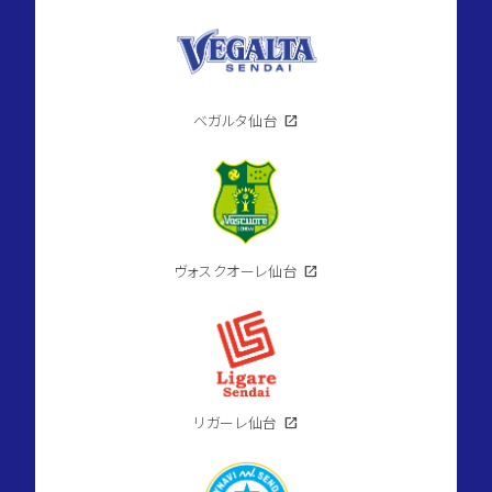
ベガルタ仙台
open_in_new
ヴォスクオーレ仙台
open_in_new
リガーレ仙台
open_in_new