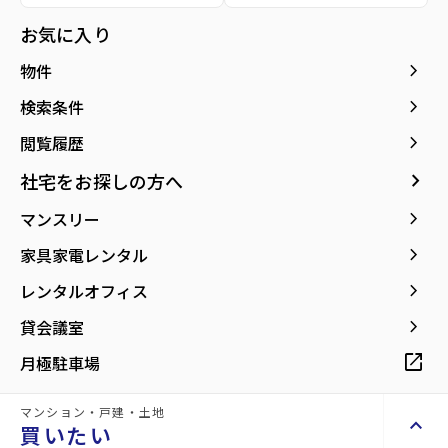
所在地
宮城県仙台市青葉区片平1丁目
location_on
グーグルマップでみる
お気に入り
open_in_new
keyboard_arrow_right
物件
keyboard_arrow_right
検索条件
keyboard_arrow_right
閲覧履歴
keyboard_arrow_right
社宅をお探しの方へ
keyboard_arrow_right
マンスリー
keyboard_arrow_right
家具家電レンタル
keyboard_arrow_right
レンタルオフィス
keyboard_arrow_right
貸会議室
open_in_new
月極駐車場
詳細情報
details
マンション・戸建・土地
keyboard_arrow_up
買いたい