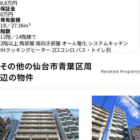
6.6万円
保証金
0万円
専有面積
1R／27.36m²
階数
12階／14階建て
2階以上
角部屋
南向き部屋
オール電化
システムキッチン
IHクッキングヒーター
2口コンロ
バス・トイレ別
その他の仙台市青葉区周
Related Property
辺の物件