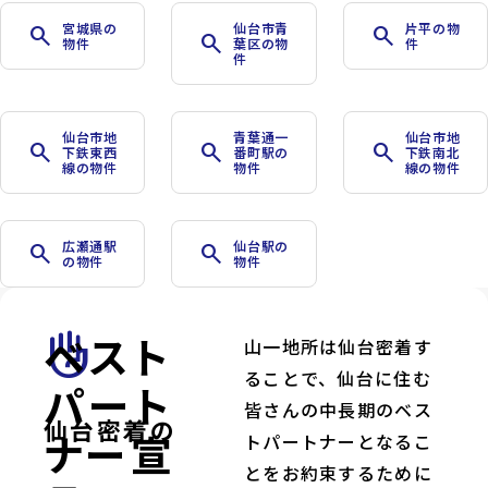
宮城県の
仙台市青
片平の物
search
search
search
物件
葉区の物
件
件
仙台市地
青葉通一
仙台市地
search
search
search
下鉄東西
番町駅の
下鉄南北
線の物件
物件
線の物件
広瀬通駅
仙台駅の
search
search
の物件
物件
ベスト
front_hand
山一地所は仙台密着す
ることで、仙台に住む
パート
皆さんの中長期のベス
仙台密着の
ナー宣
トパートナーとなるこ
とをお約束するために