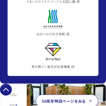
やまいちサステナパーク七北田公園
open_in_new
仙台うみの杜水族館
open_in_new
東北障がい者芸術支援機構
open_in_new
keyboard_arrow_up
50周年特設ページをみる
arrow_forward