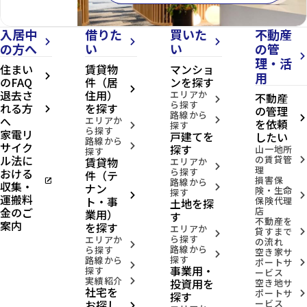
入居中
借りた
買いた
不動産
arrow_forward_ios
arrow_forward_ios
arrow_forward_ios
の方へ
い
い
の管
arrow_forward_ios
理・活
住まい
賃貸物
マンショ
用
arrow_forward_ios
のFAQ
件（居
ンを探す
arrow_forward_ios
退去さ
住用）
エリアか
不動産
arrow_forward_ios
ら探す
れる方
を探す
の管理
arrow_forward_ios
路線から
へ
arrow_forward_ios
エリアか
arrow_forward_ios
を依頼
探す
arrow_forward_ios
ら探す
家電リ
戸建てを
したい
路線から
サイク
arrow_forward_ios
探す
山一地所
探す
ル法に
の賃貸管
賃貸物
arrow_forward_ios
エリアか
arrow_forward_ios
理
おける
ら探す
件（テ
損害保
open_in_new
路線から
収集・
ナン
arrow_forward_ios
険・生命
探す
arrow_forward_ios
arrow_forward_ios
運搬料
ト・事
保険代理
土地を探
金のご
店
業用）
す
不動産を
案内
を探す
エリアか
貸すまで
arrow_forward_ios
arrow_forward_ios
ら探す
エリアか
の流れ
arrow_forward_ios
路線から
ら探す
空き家サ
arrow_forward_ios
探す
路線から
ポートサ
arrow_forward_ios
arrow_forward_ios
事業用・
探す
ービス
実績紹介
投資用を
arrow_forward_ios
空き地サ
社宅を
ポートサ
arrow_forward_ios
探す
お探し
ービス
arrow_forward_ios