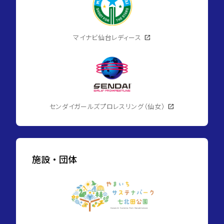
マイナビ仙台レディース
open_in_new
センダイガールズプロレスリング（仙女）
open_in_new
施設・団体