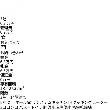
3階
6.3
万円
管理費
0.7万円
star
お気に入り
mail
お問い合わせ
敷金
6.3万円
礼金
6.3万円
保証金
0万円
専有面積
1R／27.32m²
階数
3階／14階建て
2階以上
オール電化
システムキッチン
IHクッキングヒーター
2口コンロ
バス・トイレ別
温水洗浄便座
浴室乾燥機