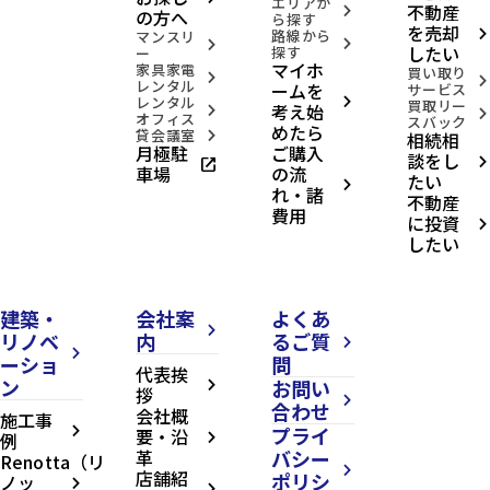
エリアか
不動産
arrow_forward_ios
の方へ
ら探す
を売却
路線から
arrow_forward_ios
マンスリ
arrow_forward_ios
arrow_forward_ios
したい
探す
ー
マイホ
家具家電
買い取り
arrow_forward_ios
arrow_forward_ios
レンタル
ームを
サービス
レンタル
arrow_forward_ios
買取リー
考え始
arrow_forward_ios
arrow_forward_ios
オフィス
スバック
めたら
貸会議室
相続相
arrow_forward_ios
月極駐
ご購入
談をし
open_in_new
arrow_forward_ios
車場
の流
たい
arrow_forward_ios
れ・諸
不動産
費用
に投資
arrow_forward_ios
したい
建築・
会社案
よくあ
arrow_forward_ios
リノベ
内
るご質
arrow_forward_ios
arrow_forward_ios
ーショ
問
代表挨
ン
お問い
arrow_forward_ios
拶
arrow_forward_ios
合わせ
会社概
施工事
プライ
arrow_forward_ios
要・沿
例
arrow_forward_ios
革
バシー
Renotta（リ
arrow_forward_ios
店舗紹
ポリシ
ノッ
arrow_forward_ios
arrow_forward_ios