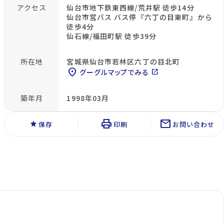
アクセス
仙台市地下鉄東西線/荒井駅 徒歩14分
仙台市営バス バス停『六丁の目東町』から
徒歩4分
仙石線/福田町駅 徒歩39分
所在地
宮城県仙台市若林区六丁の目北町
location_on
グーグルマップでみる
open_in_new
築年月
1998年03月
print
mail
star
保存
印刷
お問い合わせ