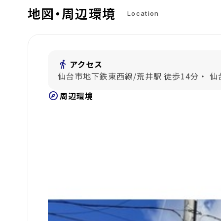
地図・周辺環境
Location
directions_walk
アクセス
仙台市地下鉄東西線/荒井駅 徒歩14分・ 
explore
周辺環境