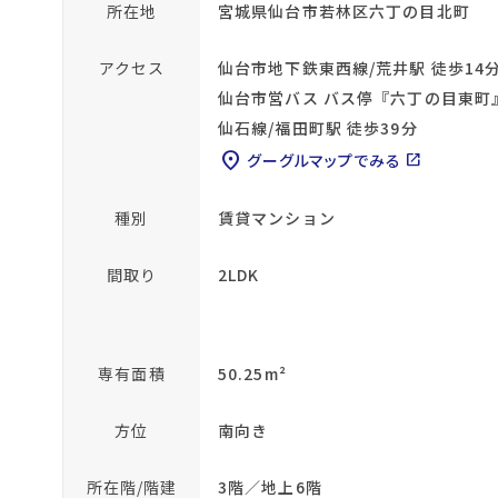
所在地
宮城県仙台市若林区六丁の目北町
アクセス
仙台市地下鉄東西線/荒井駅 徒歩14
仙台市営バス バス停『六丁の目東町
仙石線/福田町駅 徒歩39分
location_on
グーグルマップでみる
open_in_new
種別
賃貸マンション
間取り
2LDK
専有面積
50.25m²
方位
南向き
所在階/階建
3階／地上6階