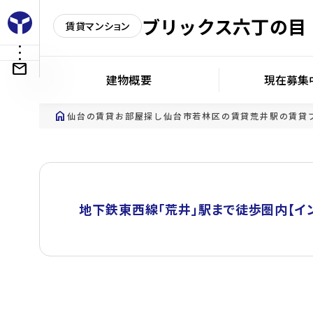
ブリックス六丁の目
賃貸マンション
建物概要
現在募集
home
仙台の賃貸お部屋探し
仙台市若林区の賃貸
荒井駅の賃貸
地下鉄東西線「荒井」駅まで徒歩圏内【イ