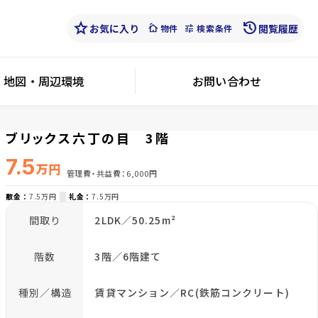
star
history
お気に入り
cottage
tune
閲覧履歴
物件
検索条件
地図・周辺環境
お問い合わせ
ブリックス六丁の目 3階
7.5
万円
管理費・共益費
6,000円
敷金
7.5万円
礼金
7.5万円
間取り
2LDK／50.25m²
階数
3階／6階建て
種別／構造
賃貸マンション／RC(鉄筋コンクリート)