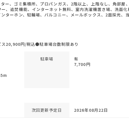
ーター、ゴミ集積所、プロパンガス、2階以上、上階なし、角部屋
ワー、追焚機能、インターネット無料、室内洗濯機置き場、洗面化
インターホン、駐輪場、バルコニー、メールボックス、2面採光、
20,900円/税込●駐車場台数制限あり
駐車場
有
7,700円
m
5m
次回更新予定日
2026年08月22日