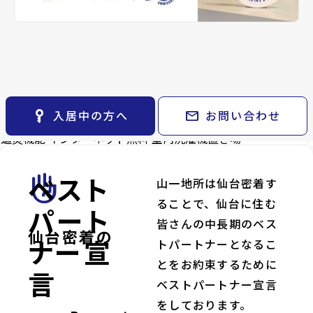
keyboard_arrow_right
貸会議室
keyboard_arrow_right
CM紹介
6.9万円
礼金
open_in_new
月極駐車場
keyboard_arrow_right
space_dashboard
train
採用情報
6.9万円
エリアから探す
路線から探す
保証金
0万円
専有面積
keyboard_arrow_right
お気に入り
2LDK／50.04m²
階数
物件
1階／2階建て
keyboard_arrow_right
key_vertical
mail
入居中の方へ
お問い合わせ
角部屋
バス・トイレ別
温水洗浄便座
暖房便座
シャワー
検索条件
keyboard_arrow_right
追焚機能
インターネット無料
室内洗濯機置き場
閲覧履歴
keyboard_arrow_right
keyboard_arrow_right
マイホームを考え始めたら
ベスト
front_hand
山一地所は仙台密着す
keyboard_arrow_right
ご購入の流れ・諸費用
ることで、仙台に住む
パート
皆さんの中長期のベス
仙台密着の
ナー宣
トパートナーとなるこ
とをお約束するために
言
ベストパートナー宣言
をしております。