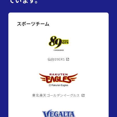
スポーツチーム
仙台89ERS
open_in_new
東北楽天ゴールデンイーグルス
open_in_new