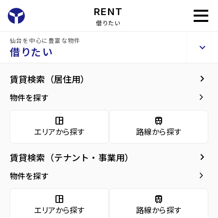
RENT
借りたい
仙台を中心に豊富な物件
ディオールテラシマ
keyboard_arrow_up
賃貸アパート
借りたい
keyboard_arrow_right
現在募集中の物件
keyboard_arrow_right
賃貸検索（居住用）
home
仙台の賃貸お部屋探し
仙台市泉区の賃貸
泉中央駅の賃貸
ディオー
arrow_forward
建物概要
keyboard_arrow_right
物件を探す
同じ建物で現在募集中
arrow_forward
現在募集中の物件
Properties For Rent
の物件
space_dashboard
train
エリアから探す
路線から探す
arrow_forward
共用部
keyboard_arrow_right
賃貸検索（テナント・事業用）
arrow_forward
地図・周辺環境
keyboard_arrow_right
物件を探す
space_dashboard
train
エリアから探す
路線から探す