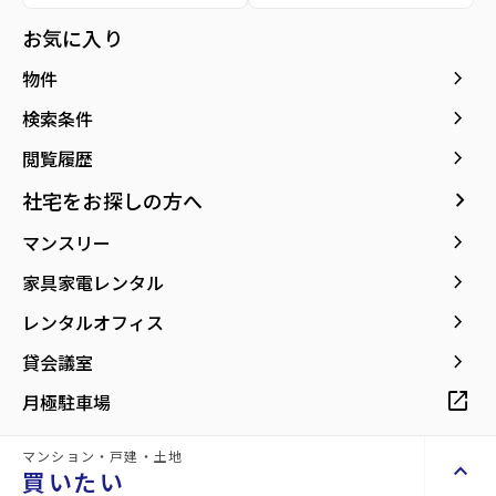
お気に入り
keyboard_arrow_right
物件
keyboard_arrow_right
検索条件
2階
6.8
万円
keyboard_arrow_right
閲覧履歴
管理費
0.25万円
keyboard_arrow_right
社宅をお探しの方へ
star
お気に入り
keyboard_arrow_right
マンスリー
mail
お問い合わせ
keyboard_arrow_right
家具家電レンタル
敷金
keyboard_arrow_right
6.8万円
レンタルオフィス
礼金
keyboard_arrow_right
6.8万円
貸会議室
保証金
open_in_new
0万円
月極駐車場
専有面積
2LDK／50.04m²
マンション・戸建・土地
階数
keyboard_arrow_up
買いたい
2階／2階建て