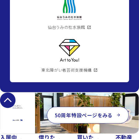
仙台うみの杜水族館
open_in_new
東北障がい者芸術支援機構
open_in_new
keyboard_arrow_up
50周年特設ページをみる
arrow_forward
入居中
借りた
買いた
不動産