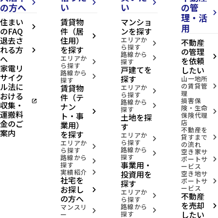
arrow_forward_ios
arrow_forward_ios
arrow_forward_ios
の方へ
い
い
の管
arrow_forward_ios
理・活
住まい
賃貸物
マンショ
用
arrow_forward_ios
のFAQ
件（居
ンを探す
arrow_forward_ios
退去さ
住用）
エリアか
不動産
arrow_forward_ios
ら探す
れる方
を探す
の管理
arrow_forward_ios
路線から
へ
arrow_forward_ios
エリアか
arrow_forward_ios
を依頼
探す
arrow_forward_ios
ら探す
家電リ
戸建てを
したい
路線から
サイク
arrow_forward_ios
探す
山一地所
探す
ル法に
の賃貸管
賃貸物
arrow_forward_ios
エリアか
arrow_forward_ios
理
おける
ら探す
件（テ
損害保
open_in_new
路線から
収集・
ナン
arrow_forward_ios
険・生命
探す
arrow_forward_ios
arrow_forward_ios
運搬料
ト・事
保険代理
土地を探
金のご
店
業用）
す
不動産を
案内
を探す
エリアか
貸すまで
arrow_forward_ios
arrow_forward_ios
ら探す
エリアか
の流れ
arrow_forward_ios
路線から
ら探す
空き家サ
arrow_forward_ios
探す
路線から
ポートサ
arrow_forward_ios
arrow_forward_ios
事業用・
探す
ービス
実績紹介
投資用を
arrow_forward_ios
空き地サ
社宅を
ポートサ
arrow_forward_ios
探す
お探し
ービス
arrow_forward_ios
エリアか
不動産
arrow_forward_ios
の方へ
ら探す
を売却
路線から
arrow_forward_ios
マンスリ
arrow_forward_ios
arrow_forward_ios
したい
探す
ー