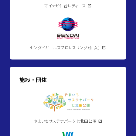
マイナビ仙台レディース
open_in_new
センダイガールズプロレスリング（仙女）
open_in_new
施設・団体
やまいちサステナパーク七北田公園
open_in_new