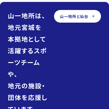
山一地所は、
山一地所と仙台
arrow_forward
地元宮城を
本拠地として
活躍するスポ
ーツチーム
や、
地元の施設・
団体を応援し
ています。