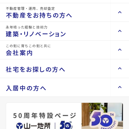
2階以上
最上階
角部屋
バス・トイレ別
温水洗浄便座
暖房便座
シャワー
追焚機能
不動産管理・運用、売却査定
keyboard_arrow_right
keyboard_arrow_up
不動産を買いたい方へ
不動産をお持ちの方へ
keyboard_arrow_right
マンションを探す
永年培った経験と技術力
keyboard_arrow_right
keyboard_arrow_up
不動産をお持ちの方へ
建築・リノベーション
space_dashboard
train
keyboard_arrow_right
不動産の管理を依頼したい
エリアから探す
路線から探す
この街に育ちこの街と共に
keyboard_arrow_right
keyboard_arrow_up
建築・リノベーション
会社案内
山一地所の賃貸管理
keyboard_arrow_right
keyboard_arrow_right
戸建てを探す
損害保険・生命保険代理店
keyboard_arrow_right
keyboard_arrow_right
施工事例
不動産を貸すまでの流れ
keyboard_arrow_right
keyboard_arrow_right
keyboard_arrow_up
会社案内
社宅をお探しの方へ
keyboard_arrow_right
Renotta（リノッタ）
space_dashboard
train
空き家サポートサービス
keyboard_arrow_right
エリアから探す
路線から探す
空き地サポートサービス
keyboard_arrow_right
keyboard_arrow_right
代表挨拶
1階
keyboard_arrow_right
keyboard_arrow_up
社宅をお探しの方へ
入居中の方へ
6.9
万円
keyboard_arrow_right
不動産を売却したい
keyboard_arrow_right
会社概要・沿革
keyboard_arrow_right
管理費
土地を探す
keyboard_arrow_right
0.25万円
マンスリーマンション
keyboard_arrow_right
買い取りサービス
店舗紹介
keyboard_arrow_right
star
keyboard_arrow_right
住まいのFAQ
買取リースバック
space_dashboard
train
keyboard_arrow_right
keyboard_arrow_right
家具家電レンタル
お気に入り
keyboard_arrow_right
山一地所と仙台
エリアから探す
路線から探す
mail
keyboard_arrow_right
相続相談をしたい
keyboard_arrow_right
退去される方へ
keyboard_arrow_right
レンタルオフィス
keyboard_arrow_right
パーパス
お問い合わせ
keyboard_arrow_right
不動産に投資したい
keyboard_arrow_right
敷金
事業用・投資用を探す
※準備中 住まいのしおり（PDF）