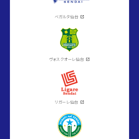
ベガルタ仙台
open_in_new
ヴォスクオーレ仙台
open_in_new
リガーレ仙台
open_in_new