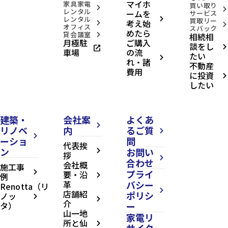
マイホ
家具家電
買い取り
arrow_forward_ios
arrow_forward_ios
レンタル
ームを
サービス
レンタル
arrow_forward_ios
買取リー
考え始
arrow_forward_ios
arrow_forward_ios
オフィス
スバック
めたら
貸会議室
相続相
arrow_forward_ios
月極駐
ご購入
談をし
open_in_new
arrow_forward_ios
車場
の流
たい
arrow_forward_ios
れ・諸
不動産
費用
に投資
arrow_forward_ios
したい
建築・
会社案
よくあ
arrow_forward_ios
リノベ
内
るご質
arrow_forward_ios
arrow_forward_ios
ーショ
問
代表挨
ン
お問い
arrow_forward_ios
拶
arrow_forward_ios
合わせ
会社概
施工事
プライ
arrow_forward_ios
要・沿
例
arrow_forward_ios
革
バシー
Renotta（リ
arrow_forward_ios
店舗紹
ポリシ
ノッ
arrow_forward_ios
arrow_forward_ios
介
タ）
ー
山一地
家電リ
所と仙
arrow_forward_ios