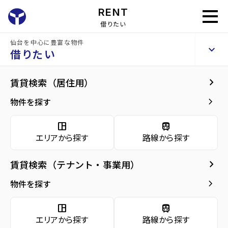
RENT
借りたい
仙台を中心に豊富な物件
ウイングスⅡ
keyboard_arrow_up
賃貸マンション
借りたい
keyboard_arrow_right
現在募集中の物件
keyboard_arrow_right
賃貸検索（居住用）
home
仙台の賃貸お部屋探し
仙台市宮城野区の賃貸
東仙台駅の賃貸
ウイ
arrow_forward
建物概要
keyboard_arrow_right
物件を探す
同じ建物で現在募集中
arrow_forward
現在募集中の物件
Properties For Rent
の物件
space_dashboard
train
エリアから探す
路線から探す
arrow_forward
共用部
keyboard_arrow_right
賃貸検索（テナント・事業用）
arrow_forward
地図・周辺環境
keyboard_arrow_right
物件を探す
space_dashboard
train
エリアから探す
路線から探す