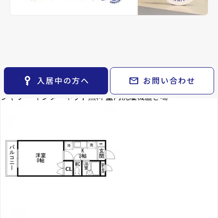
keyboard_arrow_right
貸会議室
keyboard_arrow_right
CM紹介
0万円
礼金
open_in_new
月極駐車場
keyboard_arrow_right
space_dashboard
train
採用情報
0万円
エリアから探す
路線から探す
保証金
0万円
専有面積
keyboard_arrow_right
お気に入り
1K／23.40m²
階数
物件
2階／4階建て
keyboard_arrow_right
key_vertical
mail
入居中の方へ
お問い合わせ
2階以上
ガスコンロ付
バス・トイレ別
温水洗浄便座
暖房便座
検索条件
keyboard_arrow_right
シャワー
インターネット無料
室内洗濯機置き場
閲覧履歴
keyboard_arrow_right
keyboard_arrow_right
マイホームを考え始めたら
keyboard_arrow_right
ご購入の流れ・諸費用