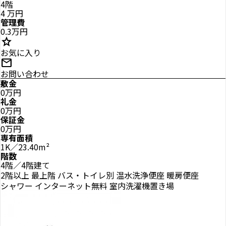
4階
4
万円
管理費
0.3万円
star
お気に入り
mail
お問い合わせ
敷金
0万円
礼金
0万円
保証金
0万円
専有面積
1K／23.40m²
階数
4階／4階建て
2階以上
最上階
バス・トイレ別
温水洗浄便座
暖房便座
シャワー
インターネット無料
室内洗濯機置き場