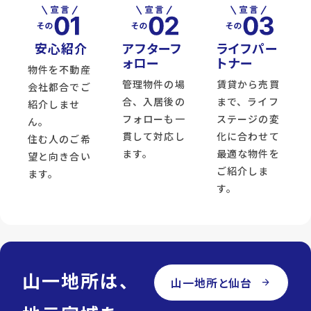
安心紹介
アフターフ
ライフパー
ォロー
トナー
物件を不動産
管理物件の場
賃貸から売買
会社都合でご
合、入居後の
まで、ライフ
紹介しませ
フォローも一
ステージの変
ん。
貫して対応し
化に合わせて
住む人のご希
ます。
最適な物件を
望と向き合い
ご紹介しま
ます。
す。
山一地所は、
山一地所と仙台
arrow_forward