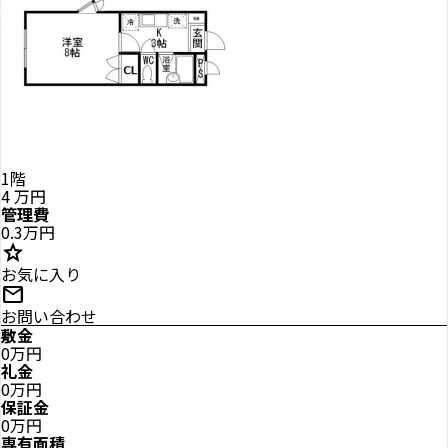
1階
4
万円
管理費
0.3万円
star
お気に入り
mail
お問い合わせ
敷金
0万円
礼金
0万円
保証金
0万円
専有面積