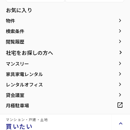
お気に入り
keyboard_arrow_right
物件
keyboard_arrow_right
検索条件
1階
3.8
万円
keyboard_arrow_right
閲覧履歴
管理費
0.3万円
keyboard_arrow_right
社宅をお探しの方へ
star
お気に入り
keyboard_arrow_right
マンスリー
mail
お問い合わせ
keyboard_arrow_right
家具家電レンタル
敷金
keyboard_arrow_right
0万円
レンタルオフィス
礼金
keyboard_arrow_right
0万円
貸会議室
保証金
open_in_new
0万円
月極駐車場
専有面積
1K／23.40m²
マンション・戸建・土地
階数
keyboard_arrow_up
買いたい
1階／4階建て