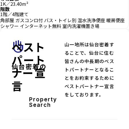
1K／23.40m²
階数
1階／4階建て
角部屋
ガスコンロ付
バス・トイレ別
温水洗浄便座
暖房便座
シャワー
インターネット無料
室内洗濯機置き場
ベスト
front_hand
山一地所は仙台密着す
ることで、仙台に住む
パート
皆さんの中長期のベス
仙台密着の
ナー宣
トパートナーとなるこ
とをお約束するために
言
ベストパートナー宣言
をしております。
Property
Search