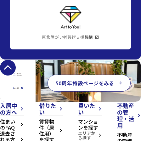
東北障がい者芸術支援機構
open_in_new
keyboard_arrow_up
50周年特設ページをみる
arrow_forward
入居中
借りた
買いた
不動産
arrow_forward_ios
arrow_forward_ios
arrow_forward_ios
の方へ
い
い
の管
arrow_forward_ios
理・活
住まい
賃貸物
マンショ
用
arrow_forward_ios
のFAQ
件（居
ンを探す
arrow_forward_ios
退去さ
住用）
エリアか
不動産
arrow_forward_ios
ら探す
れる方
を探す
の管理
arrow_forward_ios