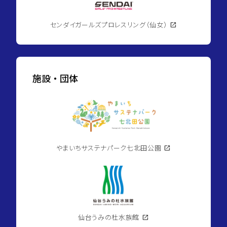
センダイガールズプロレスリング（仙女）
open_in_new
施設・団体
やまいちサステナパーク七北田公園
open_in_new
仙台うみの杜水族館
open_in_new