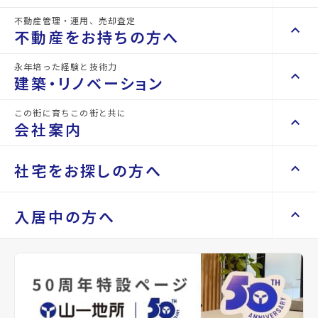
ガスコンロ付
バス・トイレ別
温水洗浄便座
暖房便座
シャワー
インターネット無料
室内洗濯機置き場
クローゼット
不動産管理・運用、売却査定
keyboard_arrow_right
keyboard_arrow_up
不動産を買いたい方へ
不動産をお持ちの方へ
keyboard_arrow_right
マンションを探す
永年培った経験と技術力
keyboard_arrow_right
keyboard_arrow_up
不動産をお持ちの方へ
建築・リノベーション
space_dashboard
train
keyboard_arrow_right
不動産の管理を依頼したい
エリアから探す
路線から探す
この街に育ちこの街と共に
keyboard_arrow_right
keyboard_arrow_up
建築・リノベーション
会社案内
山一地所の賃貸管理
keyboard_arrow_right
keyboard_arrow_right
戸建てを探す
損害保険・生命保険代理店
keyboard_arrow_right
keyboard_arrow_right
施工事例
不動産を貸すまでの流れ
keyboard_arrow_right
keyboard_arrow_right
keyboard_arrow_up
会社案内
社宅をお探しの方へ
keyboard_arrow_right
Renotta（リノッタ）
space_dashboard
train
空き家サポートサービス
keyboard_arrow_right
エリアから探す
路線から探す
空き地サポートサービス
keyboard_arrow_right
keyboard_arrow_right
代表挨拶
2階
keyboard_arrow_right
keyboard_arrow_up
社宅をお探しの方へ
入居中の方へ
3.9
万円
keyboard_arrow_right
不動産を売却したい
keyboard_arrow_right
会社概要・沿革
keyboard_arrow_right
管理費
土地を探す
keyboard_arrow_right
0.3万円
マンスリーマンション
keyboard_arrow_right
買い取りサービス
店舗紹介
keyboard_arrow_right
star
keyboard_arrow_right
住まいのFAQ
買取リースバック
space_dashboard
train
keyboard_arrow_right
keyboard_arrow_right
家具家電レンタル
お気に入り
keyboard_arrow_right
山一地所と仙台
エリアから探す
路線から探す
mail
keyboard_arrow_right
相続相談をしたい
keyboard_arrow_right
退去される方へ
keyboard_arrow_right
レンタルオフィス
keyboard_arrow_right
パーパス
お問い合わせ
keyboard_arrow_right
不動産に投資したい
keyboard_arrow_right
敷金
事業用・投資用を探す
※準備中 住まいのしおり（PDF）