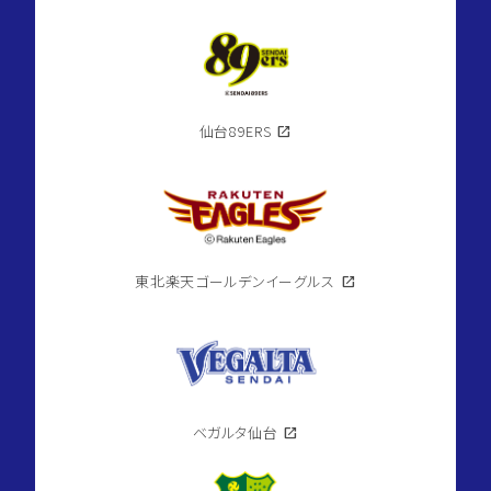
仙台89ERS
open_in_new
東北楽天ゴールデンイーグルス
open_in_new
ベガルタ仙台
open_in_new