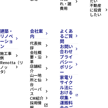
たい
arrow_forward_ios
れ・諸
不動産
費用
に投資
arrow_forward_ios
したい
建築・
会社案
よくあ
arrow_forward_ios
リノベ
内
るご質
arrow_forward_ios
arrow_forward_ios
ーショ
問
代表挨
ン
お問い
arrow_forward_ios
拶
arrow_forward_ios
合わせ
会社概
施工事
プライ
arrow_forward_ios
要・沿
例
arrow_forward_ios
革
バシー
Renotta（リ
arrow_forward_ios
店舗紹
ポリシ
ノッ
arrow_forward_ios
arrow_forward_ios
介
タ）
ー
山一地
家電リ
所と仙
arrow_forward_ios
サイク
台
ル法に
パーパ
おける
arrow_forward_ios
ス
open_in_new
収集・
CM紹介
arrow_forward_ios
運搬料
採用情
open_in_new
報
金のご