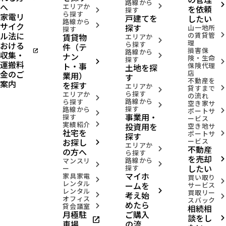
路線から
へ
arrow_forward_ios
エリアか
arrow_forward_ios
を依頼
探す
arrow_forward_ios
ら探す
家電リ
戸建てを
したい
路線から
サイク
arrow_forward_ios
探す
山一地所
探す
ル法に
の賃貸管
賃貸物
arrow_forward_ios
エリアか
arrow_forward_ios
理
おける
ら探す
件（テ
損害保
open_in_new
路線から
収集・
ナン
arrow_forward_ios
険・生命
探す
arrow_forward_ios
arrow_forward_ios
運搬料
ト・事
保険代理
土地を探
金のご
店
業用）
す
不動産を
案内
を探す
エリアか
貸すまで
arrow_forward_ios
arrow_forward_ios
ら探す
エリアか
の流れ
arrow_forward_ios
路線から
ら探す
空き家サ
arrow_forward_ios
探す
路線から
ポートサ
arrow_forward_ios
arrow_forward_ios
事業用・
探す
ービス
実績紹介
投資用を
arrow_forward_ios
空き地サ
社宅を
ポートサ
arrow_forward_ios
探す
お探し
ービス
arrow_forward_ios
エリアか
不動産
arrow_forward_ios
の方へ
ら探す
を売却
路線から
arrow_forward_ios
マンスリ
arrow_forward_ios
arrow_forward_ios
したい
探す
ー
マイホ
家具家電
買い取り
arrow_forward_ios
arrow_forward_ios
レンタル
ームを
サービス
レンタル
arrow_forward_ios
買取リー
考え始
arrow_forward_ios
arrow_forward_ios
オフィス
スバック
めたら
貸会議室
相続相
arrow_forward_ios
月極駐
ご購入
談をし
open_in_new
arrow_forward_ios
車場
の流