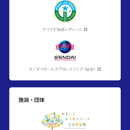
マイナビ仙台レディース
open_in_new
センダイガールズプロレスリング（仙女）
open_in_new
施設・団体