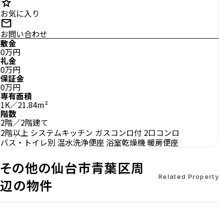
star
お気に入り
mail
お問い合わせ
敷金
0万円
礼金
0万円
保証金
0万円
専有面積
1K／21.84m²
階数
2階／2階建て
2階以上
システムキッチン
ガスコンロ付
2口コンロ
バス・トイレ別
温水洗浄便座
浴室乾燥機
暖房便座
その他の仙台市青葉区周
Related Property
辺の物件