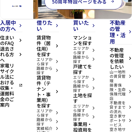
50周年特設ページをみる
arrow_forward
入居中
借りた
買いた
不動産
arrow_forward_ios
arrow_forward_ios
arrow_forward_ios
の方へ
い
い
の管
arrow_forward_ios
理・活
住まい
賃貸物
マンショ
用
arrow_forward_ios
のFAQ
件（居
ンを探す
arrow_forward_ios
退去さ
住用）
エリアか
不動産
arrow_forward_ios
ら探す
れる方
を探す
の管理
arrow_forward_ios
路線から
へ
arrow_forward_ios
エリアか
arrow_forward_ios
を依頼
探す
arrow_forward_ios
ら探す
家電リ
戸建てを
したい
路線から
サイク
arrow_forward_ios
探す
山一地所
探す
ル法に
の賃貸管
賃貸物
arrow_forward_ios
エリアか
arrow_forward_ios
理
おける
ら探す
件（テ
損害保
open_in_new
路線から
収集・
ナン
arrow_forward_ios
険・生命
探す
arrow_forward_ios
arrow_forward_ios
運搬料
ト・事
保険代理
土地を探
金のご
店
業用）
す
不動産を
案内
を探す
エリアか
貸すまで
arrow_forward_ios
arrow_forward_ios
ら探す
エリアか
の流れ
arrow_forward_ios
路線から
ら探す
空き家サ
arrow_forward_ios
探す
路線から
ポートサ
arrow_forward_ios
arrow_forward_ios
事業用・
探す
ービス
実績紹介
投資用を
arrow_forward_ios
空き地サ