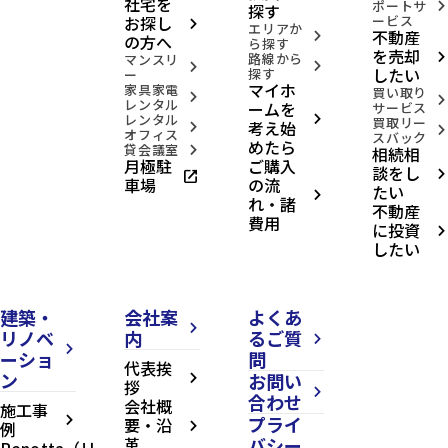
社宅を
ポートサ
arrow_forward_ios
探す
お探し
ービス
arrow_forward_ios
エリアか
不動産
arrow_forward_ios
の方へ
ら探す
を売却
路線から
arrow_forward_ios
マンスリ
arrow_forward_ios
arrow_forward_ios
したい
探す
ー
マイホ
家具家電
買い取り
arrow_forward_ios
arrow_forward_ios
レンタル
ームを
サービス
レンタル
arrow_forward_ios
買取リー
考え始
arrow_forward_ios
arrow_forward_ios
オフィス
スバック
めたら
貸会議室
相続相
arrow_forward_ios
月極駐
ご購入
談をし
open_in_new
arrow_forward_ios
車場
の流
たい
arrow_forward_ios
れ・諸
不動産
費用
に投資
arrow_forward_ios
したい
建築・
会社案
よくあ
arrow_forward_ios
リノベ
内
るご質
arrow_forward_ios
arrow_forward_ios
ーショ
問
代表挨
ン
お問い
arrow_forward_ios
拶
arrow_forward_ios
合わせ
会社概
施工事
プライ
arrow_forward_ios
要・沿
例
arrow_forward_ios
革
バシー