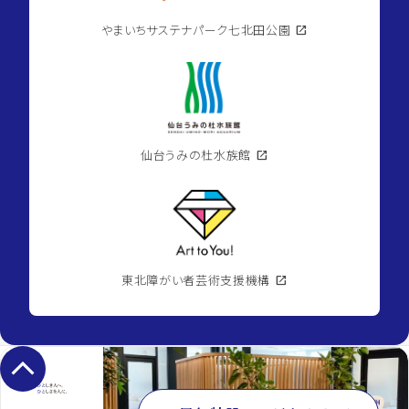
やまいちサステナパーク七北田公園
open_in_new
仙台うみの杜水族館
open_in_new
東北障がい者芸術支援機構
open_in_new
keyboard_arrow_up