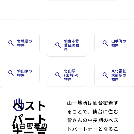
宮城県の
仙台市青
山手町の
search
search
search
物件
葉区の物
物件
件
仙山線の
北山駅
東北福祉
search
search
search
物件
(宮城)の
大前駅の
物件
物件
ベスト
front_hand
山一地所は仙台密着す
ることで、仙台に住む
パート
皆さんの中長期のベス
仙台密着の
ナー宣
トパートナーとなるこ