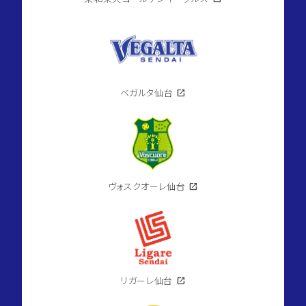
ベガルタ仙台
open_in_new
ヴォスクオーレ仙台
open_in_new
リガーレ仙台
open_in_new