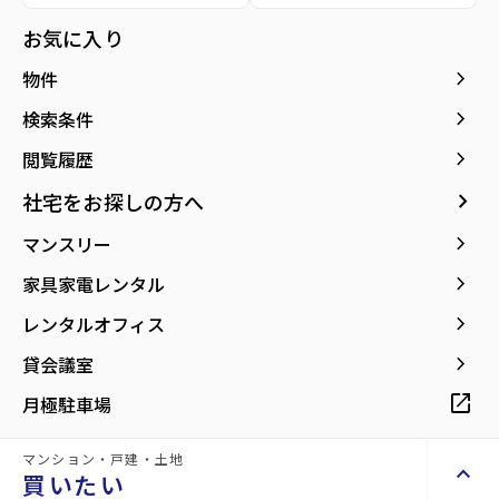
location_on
グーグルマップでみる
open_in_new
お気に入り
keyboard_arrow_right
物件
keyboard_arrow_right
検索条件
keyboard_arrow_right
閲覧履歴
keyboard_arrow_right
社宅をお探しの方へ
keyboard_arrow_right
マンスリー
keyboard_arrow_right
家具家電レンタル
keyboard_arrow_right
レンタルオフィス
keyboard_arrow_right
詳細情報
貸会議室
details
open_in_new
月極駐車場
物件名
arcobaleno
マンション・戸建・土地
keyboard_arrow_up
買いたい