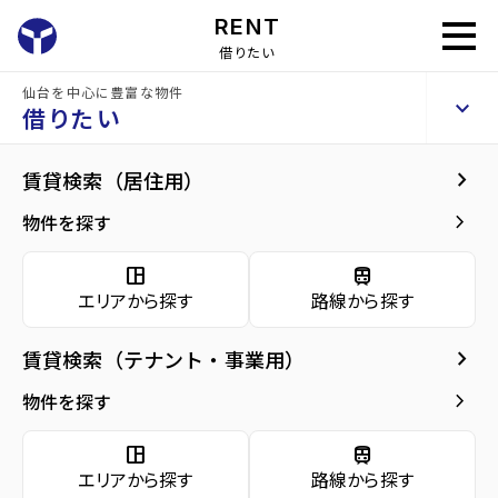
RENT
借りたい
仙台を中心に豊富な物件
arcobaleno
keyboard_arrow_up
賃貸アパート
借りたい
keyboard_arrow_right
建物概要
keyboard_arrow_right
賃貸検索（居住用）
home
仙台の賃貸お部屋探し
仙台市青葉区の賃貸
北山駅宮城)の賃貸
arc
arrow_forward
建物概要
keyboard_arrow_right
物件を探す
arcobaleno
arrow_forward
現在募集中の物件
space_dashboard
train
エリアから探す
路線から探す
arrow_forward
共用部
種別／構造
賃貸アパート／木造
keyboard_arrow_right
賃貸検索（テナント・事業用）
arrow_forward
地図・周辺環境
アクセス
仙山線/北山駅 徒歩9分
keyboard_arrow_right
物件を探す
仙台市営バス バス停『山手町』から徒歩3分
仙山線/東北福祉大前駅 徒歩22分
space_dashboard
train
エリアから探す
路線から探す
所在地
宮城県仙台市青葉区山手町