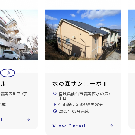
arrow_back
arrow_forward
ビル
水の森サンコーポⅡ
青葉区川平3丁
location_on
宮城県仙台市青葉区水の森3
丁目
完成
directions_walk
仙山線/北山駅 徒歩28分
build_circle
2005年03月完成
l
arrow_forward
View Detail
arrow_forward