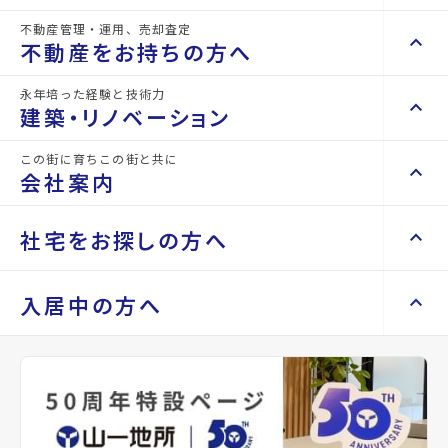
所在地
宮城県仙台市青葉区山手町
不動産管理・運用、売却査定
keyboard_arrow_right
keyboard_arrow_up
不動産を買いたい方へ
不動産をお持ちの方へ
アクセス
仙山線/北山駅 徒歩9分
keyboard_arrow_right
マンションを探す
仙台市営バス バス停『山手町』から徒歩3分
永年培った経験と技術力
keyboard_arrow_right
keyboard_arrow_up
不動産をお持ちの方へ
仙山線/東北福祉大前駅 徒歩22分
建築・リノベーション
space_dashboard
train
location_on
グーグルマップでみる
open_in_new
keyboard_arrow_right
不動産の管理を依頼したい
エリアから探す
路線から探す
この街に育ちこの街と共に
keyboard_arrow_right
keyboard_arrow_up
建築・リノベーション
会社案内
山一地所の賃貸管理
keyboard_arrow_right
種別
賃貸アパート
築年月
2015年02月
keyboard_arrow_right
戸建てを探す
損害保険・生命保険代理店
keyboard_arrow_right
keyboard_arrow_right
施工事例
不動産を貸すまでの流れ
keyboard_arrow_right
keyboard_arrow_right
keyboard_arrow_up
会社案内
社宅をお探しの方へ
構造
木造
階建
地上2階
keyboard_arrow_right
Renotta（リノッタ）
space_dashboard
train
空き家サポートサービス
keyboard_arrow_right
エリアから探す
路線から探す
空き地サポートサービス
keyboard_arrow_right
keyboard_arrow_right
代表挨拶
総戸数
9戸
管理
-
keyboard_arrow_right
keyboard_arrow_up
社宅をお探しの方へ
入居中の方へ
keyboard_arrow_right
不動産を売却したい
keyboard_arrow_right
会社概要・沿革
keyboard_arrow_right
土地を探す
keyboard_arrow_right
マンスリーマンション
設備・条件
ゴミ集積所、プロパンガス、バス停徒歩3分
keyboard_arrow_right
買い取りサービス
店舗紹介
keyboard_arrow_right
以内
keyboard_arrow_right
住まいのFAQ
買取リースバック
space_dashboard
train
keyboard_arrow_right
keyboard_arrow_right
家具家電レンタル
keyboard_arrow_right
山一地所と仙台
エリアから探す
路線から探す
keyboard_arrow_right
相続相談をしたい
keyboard_arrow_right
退去される方へ
keyboard_arrow_right
レンタルオフィス
備考
-
keyboard_arrow_right
パーパス
keyboard_arrow_right
不動産に投資したい
keyboard_arrow_right
事業用・投資用を探す
※準備中 住まいのしおり（PDF）