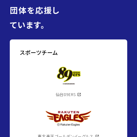
団体を応援し
ています。
スポーツチーム
仙台89ERS
open_in_new
東北楽天ゴールデンイーグルス
open_in_new