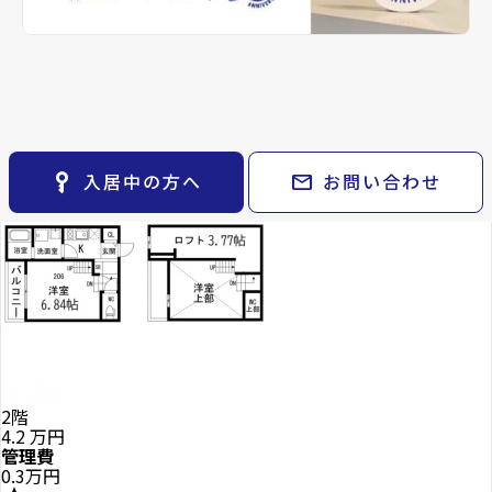
keyboard_arrow_right
貸会議室
keyboard_arrow_right
CM紹介
arcobalenoで現在募
open_in_new
月極駐車場
keyboard_arrow_right
space_dashboard
train
採用情報
Properties For Rent
集中の物件
エリアから探す
路線から探す
keyboard_arrow_right
お気に入り
物件
keyboard_arrow_right
key_vertical
mail
入居中の方へ
お問い合わせ
検索条件
keyboard_arrow_right
閲覧履歴
keyboard_arrow_right
keyboard_arrow_right
マイホームを考え始めたら
keyboard_arrow_right
ご購入の流れ・諸費用
2階
4.2
万円
管理費
0.3万円