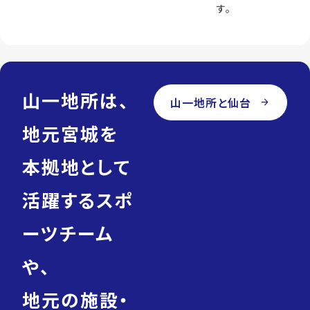
す。
山一地所は、
山一地所と仙台
arrow_forward
地元宮城を
本拠地として
活躍するスポ
ーツチーム
や、
地元の施設・