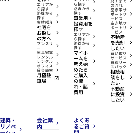
貸すまで
arrow_forward_ios
arrow_forward_ios
ら探す
エリアか
の流れ
arrow_forward_ios
路線から
ら探す
空き家サ
arrow_forward_ios
探す
路線から
ポートサ
arrow_forward_ios
arrow_forward_ios
事業用・
探す
ービス
実績紹介
投資用を
arrow_forward_ios
空き地サ
社宅を
ポートサ
arrow_forward_ios
探す
お探し
ービス
arrow_forward_ios
エリアか
不動産
arrow_forward_ios
の方へ
ら探す
を売却
路線から
arrow_forward_ios
マンスリ
arrow_forward_ios
arrow_forward_ios
したい
探す
ー
マイホ
家具家電
買い取り
arrow_forward_ios
arrow_forward_ios
レンタル
ームを
サービス
レンタル
arrow_forward_ios
買取リー
考え始
arrow_forward_ios
arrow_forward_ios
オフィス
スバック
めたら
貸会議室
相続相
arrow_forward_ios
月極駐
ご購入
談をし
open_in_new
arrow_forward_ios
車場
の流
たい
arrow_forward_ios
れ・諸
不動産
費用
に投資
arrow_forward_ios
したい
建築・
会社案
よくあ
arrow_forward_ios
リノベ
内
るご質
arrow_forward_ios
arrow_forward_ios
ーショ
問