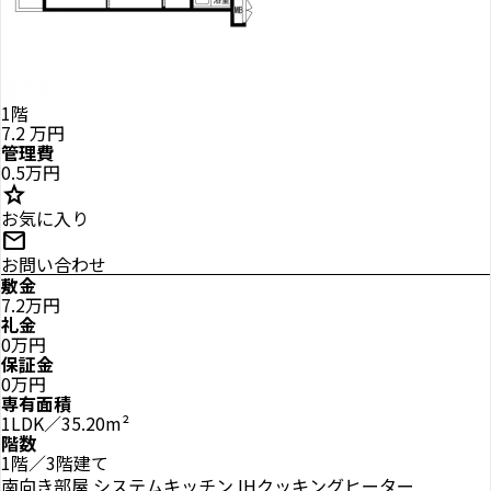
1階
7.2
万円
管理費
0.5万円
star
お気に入り
mail
お問い合わせ
敷金
7.2万円
礼金
0万円
保証金
0万円
専有面積
1LDK／35.20m²
階数
1階／3階建て
南向き部屋
システムキッチン
IHクッキングヒーター