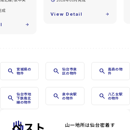
build_circle
l
arrow_forward
View Detail
arrow_forward
宮城県の
仙台市泉
高森の物
search
search
search
物件
区の物件
件
仙台市地
泉中央駅
八乙女駅
search
search
search
下鉄南北
の物件
の物件
線の物件
ベスト
front_hand
山一地所は仙台密着す