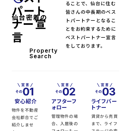
ることで、仙台に住む
パート
皆さんの中長期のベス
仙台密着の
ナー宣
トパートナーとなるこ
とをお約束するために
言
ベストパートナー宣言
をしております。
Property
Search
安心紹介
アフターフ
ライフパー
ォロー
トナー
物件を不動産
管理物件の場
賃貸から売買
会社都合でご
合、入居後の
まで、ライフ
紹介しませ
フォローも一
ステージの変