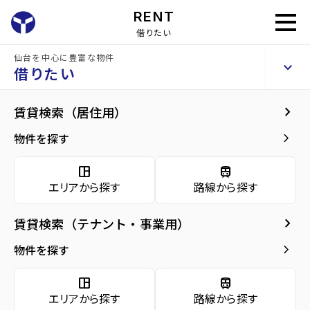
RENT
借りたい
仙台を中心に豊富な物件
カーサヴェルデ高森
keyboard_arrow_up
賃貸アパート
借りたい
keyboard_arrow_right
現在募集中の物件
keyboard_arrow_right
賃貸検索（居住用）
home
仙台の賃貸お部屋探し
仙台市泉区の賃貸
カーサヴェルデ高森
カー
arrow_forward
建物概要
keyboard_arrow_right
物件を探す
カーサヴェルデ高森 1階
arrow_forward
現在募集中の物件
7.2
space_dashboard
train
万円
管理費・共益費
5,000円
エリアから探す
路線から探す
arrow_forward
共用部
敷金
7.2万円
礼金
0万円
keyboard_arrow_right
賃貸検索（テナント・事業用）
arrow_forward
地図・周辺環境
keyboard_arrow_right
間取り
1LDK／35.20m²
物件を探す
arrow_forward
お問い合わせ
space_dashboard
train
階数
1階／3階建て
エリアから探す
路線から探す