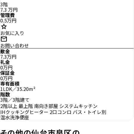
3階
7.3
万円
管理費
0.5万円
star
お気に入り
mail
お問い合わせ
敷金
7.3万円
礼金
0万円
保証金
0万円
専有面積
1LDK／35.20m²
階数
3階／3階建て
2階以上
最上階
南向き部屋
システムキッチン
IHクッキングヒーター
2口コンロ
バス・トイレ別
温水洗浄便座
その他の仙台市泉区の