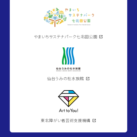
やまいちサステナパーク七北田公園
open_in_new
仙台うみの杜水族館
open_in_new
東北障がい者芸術支援機構
open_in_new