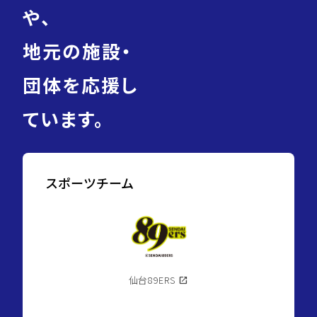
や、
地元の施設・
団体を応援し
ています。
スポーツチーム
仙台89ERS
open_in_new