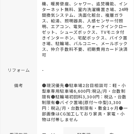
機、暖房便座、シャワー、追焚機能、イン
ターネット無料、室内洗濯機置き場、24時
間換気システム、洗面化粧台、複層ガラ
ス、給湯、照明器具、人感センサー付照
明、エアコン、電気、ウォークインクロー
ゼット、シューズボックス、TVモニタ付
きインターホン、宅配ボックス、バイク置
き場、駐輪場、バルコニー、メールボック
ス、仲介手数料不要、初期費用カード決済
可
リフォーム
-
備考
●現況優先●駐車場2台目相談可：軽・小
型車専用駐車場6,600円:税込/月・台数制
限有●駐輪場初回料3,300円：税込・台数
制限有●バイク置場(原付～中型)3,300
円：税込/月・台数制限有・敷金1ヶ月●一
部画像はCG加工しており家具・家電・小
物は付帯しません