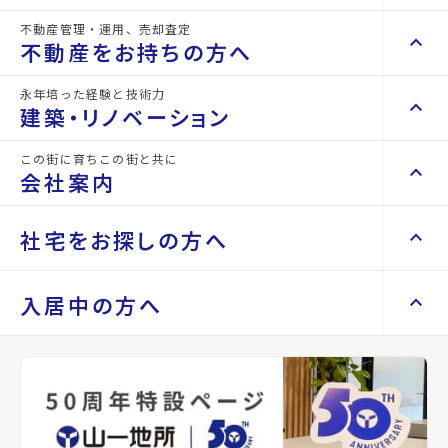
不動産管理・運用、売却査定
keyboard_arrow_right
keyboard_arrow_up
不動産を買いたい方へ
詳細情報
不動産をお持ちの方へ
details
keyboard_arrow_right
マンションを探す
永年培った経験と技術力
keyboard_arrow_right
keyboard_arrow_up
不動産をお持ちの方へ
建築・リノベーション
物件名
カーサヴェルデ高森
space_dashboard
train
keyboard_arrow_right
不動産の管理を依頼したい
エリアから探す
路線から探す
この街に育ちこの街と共に
keyboard_arrow_right
keyboard_arrow_up
建築・リノベーション
所在地
宮城県仙台市泉区高森1丁目
会社案内
山一地所の賃貸管理
keyboard_arrow_right
keyboard_arrow_right
戸建てを探す
損害保険・生命保険代理店
keyboard_arrow_right
keyboard_arrow_right
施工事例
アクセス
宮城交通バス バス停『高森ショッピング
不動産を貸すまでの流れ
keyboard_arrow_right
keyboard_arrow_right
keyboard_arrow_up
会社案内
社宅をお探しの方へ
プラザ』から徒歩1分
keyboard_arrow_right
Renotta（リノッタ）
space_dashboard
train
空き家サポートサービス
keyboard_arrow_right
仙台市地下鉄南北線/泉中央駅 徒歩52分
エリアから探す
路線から探す
空き地サポートサービス
keyboard_arrow_right
keyboard_arrow_right
代表挨拶
仙台市地下鉄南北線/八乙女駅 徒歩70分
keyboard_arrow_right
keyboard_arrow_up
社宅をお探しの方へ
入居中の方へ
keyboard_arrow_right
不動産を売却したい
keyboard_arrow_right
会社概要・沿革
keyboard_arrow_right
土地を探す
location_on
グーグルマップでみる
open_in_new
keyboard_arrow_right
マンスリーマンション
keyboard_arrow_right
買い取りサービス
店舗紹介
keyboard_arrow_right
keyboard_arrow_right
住まいのFAQ
買取リースバック
space_dashboard
train
keyboard_arrow_right
keyboard_arrow_right
家具家電レンタル
種別
賃貸ア
築年月
2024年
keyboard_arrow_right
山一地所と仙台
エリアから探す
路線から探す
パート
08月
keyboard_arrow_right
相続相談をしたい
keyboard_arrow_right
退去される方へ
keyboard_arrow_right
レンタルオフィス
keyboard_arrow_right
パーパス
keyboard_arrow_right
不動産に投資したい
keyboard_arrow_right
事業用・投資用を探す
※準備中 住まいのしおり（PDF）
間取り
1LDK
間取り内訳
LDK 11