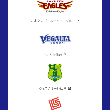
東北楽天ゴールデンイーグルス
open_in_new
ベガルタ仙台
open_in_new
ヴォスクオーレ仙台
open_in_new