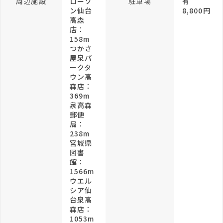
周辺施設
ローソ
駐車場
有
ン仙台
8,800円
高森
店：
158m
つかさ
屋泉パ
ークタ
ウン高
森店：
369m
泉高森
郵便
局：
238m
宮城県
図書
館：
1566m
ウエル
シア仙
台泉高
森店：
1053m