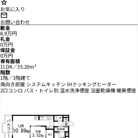
star
お気に入り
mail
お問い合わせ
敷金
6.9万円
礼金
0万円
保証金
0万円
専有面積
1LDK／35.20m²
階数
1階／3階建て
南向き部屋
システムキッチン
IHクッキングヒーター
2口コンロ
バス・トイレ別
温水洗浄便座
浴室乾燥機
暖房便座