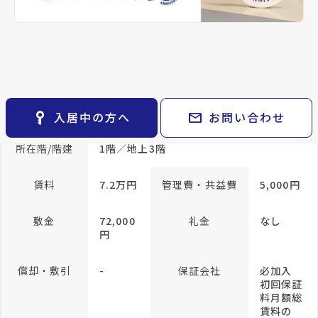
keyboard_arrow_right
貸会議室
keyboard_arrow_right
CM紹介
帖
open_in_new
月極駐車場
洋室 3.5
keyboard_arrow_right
space_dashboard
train
採用情報
帖
エリアから探す
路線から探す
専有面積
35.2m²
keyboard_arrow_right
お気に入り
物件
keyboard_arrow_right
方位
南向き
構造
木造
key_vertical
mail
入居中の方へ
お問い合わせ
検索条件
keyboard_arrow_right
閲覧履歴
keyboard_arrow_right
所在階/階建
1階／地上3階
keyboard_arrow_right
マイホームを考え始めたら
賃料
7.2万円
管理費・共益費
5,000円
keyboard_arrow_right
ご購入の流れ・諸費用
敷金
72,000
礼金
なし
円
償却・敷引
-
保証会社
必加入
初回保証
料月額総
賃料の