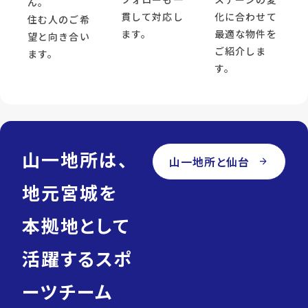
ん。
貫して対応し
化に合わせて
住む人のご希
ます。
最適な物件を
望と向き合い
ご紹介しま
ます。
す。
山一地所は、
山一地所と仙台
arrow_forward
地元宮城を
本拠地として
活躍するスポ
ーツチーム