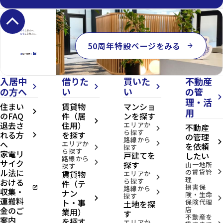
keyboard_arrow_up
50周年特設ページをみる
arrow_forward
入居中
借りた
買いた
不動産
arrow_forward_ios
arrow_forward_ios
arrow_forward_ios
の方へ
い
い
の管
arrow_forward_ios
理・活
住まい
賃貸物
マンショ
用
arrow_forward_ios
のFAQ
件（居
ンを探す
arrow_forward_ios
退去さ
住用）
エリアか
不動産
arrow_forward_ios
ら探す
れる方
を探す
の管理
arrow_forward_ios
路線から
へ
arrow_forward_ios
エリアか
arrow_forward_ios
を依頼
探す
arrow_forward_ios
ら探す
家電リ
戸建てを
したい
路線から
サイク
arrow_forward_ios
探す
山一地所
探す
ル法に
の賃貸管
賃貸物
arrow_forward_ios
エリアか
arrow_forward_ios
理
おける
ら探す
件（テ
損害保
open_in_new
路線から
収集・
ナン
arrow_forward_ios
険・生命
探す
arrow_forward_ios
arrow_forward_ios
運搬料
ト・事
保険代理
土地を探
金のご
店
業用）
す
不動産を
案内
を探す
エリアか