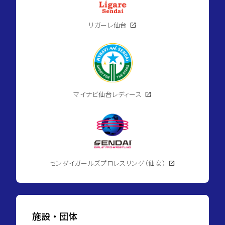
リガーレ仙台
open_in_new
マイナビ仙台レディース
open_in_new
センダイガールズプロレスリング（仙女）
open_in_new
施設・団体