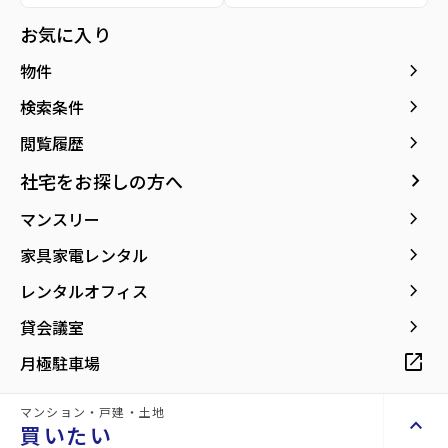
種別／構造
賃貸アパート／木造
お気に入り
アクセス
宮城交通バス バス停『高森ショッピングプ
keyboard_arrow_right
物件
ラザ』から徒歩1分
仙台市地下鉄南北線/泉中央駅 徒歩52分
keyboard_arrow_right
検索条件
仙台市地下鉄南北線/八乙女駅 徒歩70分
keyboard_arrow_right
閲覧履歴
所在地
宮城県仙台市泉区高森1丁目
keyboard_arrow_right
社宅をお探しの方へ
location_on
グーグルマップでみる
open_in_new
keyboard_arrow_right
マンスリー
築年月
2024年08月
keyboard_arrow_right
家具家電レンタル
keyboard_arrow_right
レンタルオフィス
keyboard_arrow_right
貸会議室
open_in_new
月極駐車場
～全48戸～未入居物件！【利便施設が徒
歩圏内に揃う立地】
マンション・戸建・土地
keyboard_arrow_up
買いたい