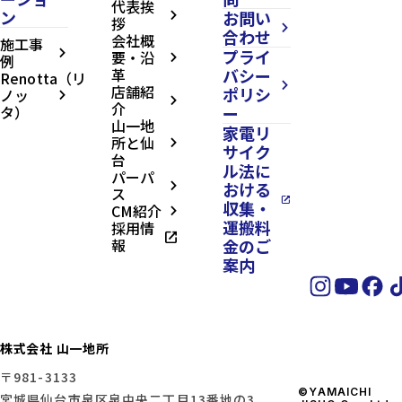
代表挨
ン
お問い
arrow_forward_ios
拶
arrow_forward_ios
合わせ
会社概
施工事
プライ
arrow_forward_ios
要・沿
例
arrow_forward_ios
革
バシー
Renotta（リ
arrow_forward_ios
店舗紹
ポリシ
ノッ
arrow_forward_ios
arrow_forward_ios
介
タ）
ー
山一地
家電リ
所と仙
arrow_forward_ios
サイク
台
ル法に
パーパ
おける
arrow_forward_ios
ス
open_in_new
収集・
CM紹介
arrow_forward_ios
運搬料
採用情
open_in_new
報
金のご
案内
株式会社 山一地所
〒981-3133
©YAMAICHI
宮城県仙台市泉区泉中央二丁目13番地の3