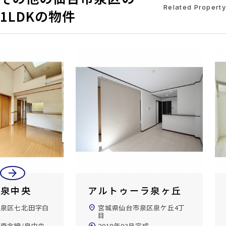
Related Property
1LDKの物件
arrow_back
arrow_forward
ーラ泉ヶ丘
ペアレシア泉ヶ丘Ⅶ
泉区泉ケ丘4丁
location_on
宮城県仙台市泉区泉ケ丘4丁
目
完成
2025年06月完成