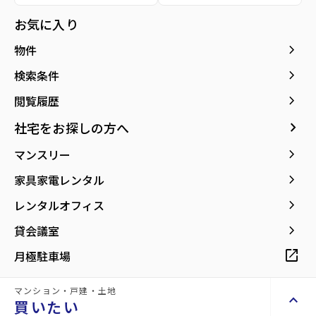
お気に入り
keyboard_arrow_right
物件
エントランス
その他共有部分
keyboard_arrow_right
検索条件
keyboard_arrow_right
閲覧履歴
種別／構造
賃貸マンション／RC(鉄筋コンクリート)
keyboard_arrow_right
社宅をお探しの方へ
keyboard_arrow_right
マンスリー
アクセス
宮城交通バス バス停『センター南』から徒
歩3分
keyboard_arrow_right
家具家電レンタル
仙台市地下鉄南北線/泉中央駅 徒歩60分
keyboard_arrow_right
レンタルオフィス
所在地
宮城県富谷市成田4丁目
keyboard_arrow_right
貸会議室
location_on
グーグルマップでみる
open_in_new
open_in_new
月極駐車場
マンション・戸建・土地
現在募集中の物件
arrow_forward
keyboard_arrow_up
買いたい