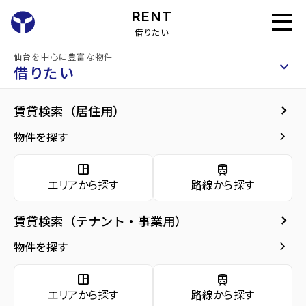
RENT
借りたい
仙台を中心に豊富な物件
コンフォートシティ成田
keyboard_arrow_up
賃貸マンション
借りたい
keyboard_arrow_right
共用部
keyboard_arrow_right
賃貸検索（居住用）
home
仙台の賃貸お部屋探し
富谷市の賃貸
コンフォートシティ成田
arrow_forward
建物概要
keyboard_arrow_right
物件を探す
コンフォートシティ成田
arrow_forward
現在募集中の物件
space_dashboard
train
エリアから探す
路線から探す
共用部
arrow_forward
共用部
keyboard_arrow_right
賃貸検索（テナント・事業用）
arrow_forward
地図・周辺環境
keyboard_arrow_right
物件を探す
space_dashboard
train
エリアから探す
路線から探す