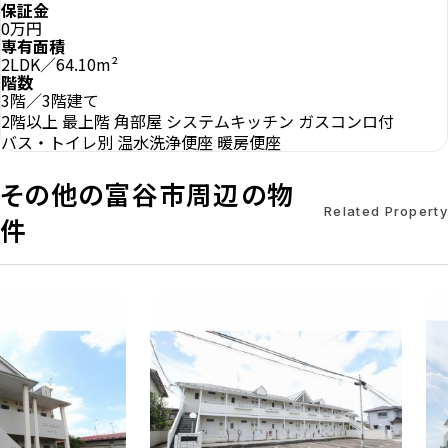
保証金
0万円
専有面積
2LDK／64.10m²
階数
3階／3階建て
2階以上
最上階
角部屋
システムキッチン
ガスコンロ付
バス・トイレ別
温水洗浄便座
暖房便座
その他の富谷市周辺の物
Related Property
件