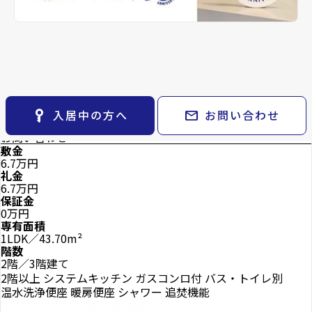
keyboard_arrow_right
貸会議室
keyboard_arrow_right
CM紹介
open_in_new
月極駐車場
keyboard_arrow_right
space_dashboard
train
採用情報
2階
エリアから探す
路線から探す
6.7
万円
管理費
0.3万円
keyboard_arrow_right
お気に入り
star
お気に入り
物件
keyboard_arrow_right
key_vertical
mail
入居中の方へ
お問い合わせ
mail
検索条件
keyboard_arrow_right
お問い合わせ
閲覧履歴
keyboard_arrow_right
敷金
6.7万円
keyboard_arrow_right
マイホームを考え始めたら
礼金
6.7万円
keyboard_arrow_right
ご購入の流れ・諸費用
保証金
0万円
専有面積
1LDK／43.70m²
階数
2階／3階建て
2階以上
システムキッチン
ガスコンロ付
バス・トイレ別
温水洗浄便座
暖房便座
シャワー
追焚機能