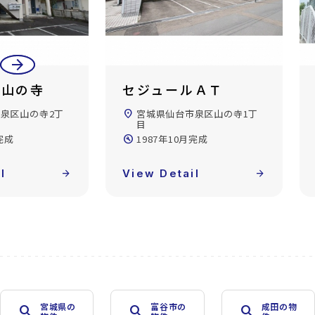
arrow_back
arrow_forward
ツ山の寺
セジュールＡＴ
泉区山の寺2丁
location_on
宮城県仙台市泉区山の寺1丁
目
完成
build_circle
1987年10月完成
l
arrow_forward
View Detail
arrow_forward
宮城県の
富谷市の
成田の物
search
search
search