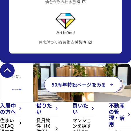
仙台うみの杜水族館
open_in_new
東北障がい者芸術支援機構
open_in_new
keyboard_arrow_up
50周年特設ページをみる
arrow_forward
入居中
借りた
買いた
不動産
arrow_forward_ios
arrow_forward_ios
arrow_forward_ios
の方へ
い
い
の管
arrow_forward_ios
理・活
住まい
賃貸物
マンショ
用
arrow_forward_ios
のFAQ
件（居
ンを探す
arrow_forward_ios
エリアか