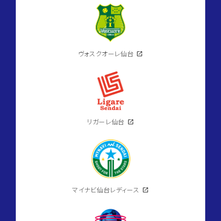
ヴォスクオーレ仙台
open_in_new
リガーレ仙台
open_in_new
マイナビ仙台レディース
open_in_new