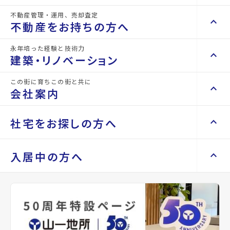
43.70m²
67000
2階
space_dashboard
currency_yen
arrow_forward
不動産管理・運用、売却査定
keyboard_arrow_right
keyboard_arrow_up
不動産を買いたい方へ
不動産をお持ちの方へ
64.10m²
86000
3階
space_dashboard
currency_yen
arrow_forward
keyboard_arrow_right
マンションを探す
print
mail
永年培った経験と技術力
印刷
お問い合わせ
keyboard_arrow_right
keyboard_arrow_up
不動産をお持ちの方へ
建築・リノベーション
space_dashboard
train
keyboard_arrow_right
不動産の管理を依頼したい
エリアから探す
路線から探す
同じ建物で現在募集中
この街に育ちこの街と共に
keyboard_arrow_right
keyboard_arrow_up
建築・リノベーション
会社案内
Properties For Rent
山一地所の賃貸管理
keyboard_arrow_right
の物件
keyboard_arrow_right
戸建てを探す
損害保険・生命保険代理店
keyboard_arrow_right
keyboard_arrow_right
施工事例
不動産を貸すまでの流れ
keyboard_arrow_right
keyboard_arrow_right
keyboard_arrow_up
会社案内
社宅をお探しの方へ
keyboard_arrow_right
Renotta（リノッタ）
space_dashboard
train
空き家サポートサービス
keyboard_arrow_right
エリアから探す
路線から探す
空き地サポートサービス
keyboard_arrow_right
keyboard_arrow_right
代表挨拶
keyboard_arrow_right
keyboard_arrow_up
社宅をお探しの方へ
入居中の方へ
keyboard_arrow_right
不動産を売却したい
keyboard_arrow_right
会社概要・沿革
keyboard_arrow_right
土地を探す
keyboard_arrow_right
マンスリーマンション
keyboard_arrow_right
買い取りサービス
店舗紹介
keyboard_arrow_right
keyboard_arrow_right
住まいのFAQ
買取リースバック
space_dashboard
train
keyboard_arrow_right
keyboard_arrow_right
家具家電レンタル
keyboard_arrow_right
山一地所と仙台
エリアから探す
路線から探す
keyboard_arrow_right
相続相談をしたい
keyboard_arrow_right
退去される方へ
keyboard_arrow_right
レンタルオフィス
keyboard_arrow_right
パーパス
keyboard_arrow_right
不動産に投資したい
keyboard_arrow_right
事業用・投資用を探す
※準備中 住まいのしおり（PDF）