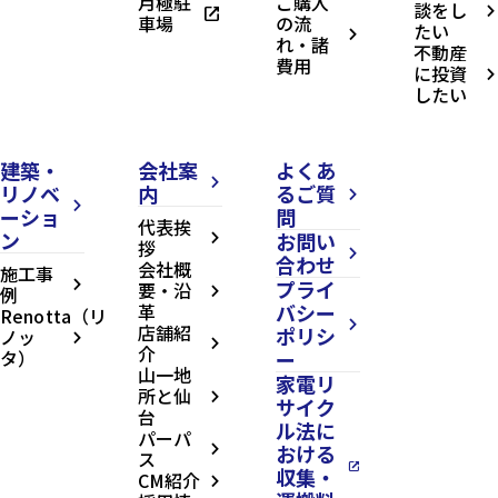
月極駐
ご購入
談をし
open_in_new
arrow_forward_ios
車場
の流
たい
arrow_forward_ios
れ・諸
不動産
費用
に投資
arrow_forward_ios
したい
建築・
会社案
よくあ
arrow_forward_ios
リノベ
内
るご質
arrow_forward_ios
arrow_forward_ios
ーショ
問
代表挨
ン
お問い
arrow_forward_ios
拶
arrow_forward_ios
合わせ
会社概
施工事
プライ
arrow_forward_ios
要・沿
例
arrow_forward_ios
革
バシー
Renotta（リ
arrow_forward_ios
店舗紹
ポリシ
ノッ
arrow_forward_ios
arrow_forward_ios
介
タ）
ー
山一地
家電リ
所と仙
arrow_forward_ios
サイク
台
ル法に
パーパ
おける
arrow_forward_ios
ス
open_in_new
収集・
CM紹介
arrow_forward_ios