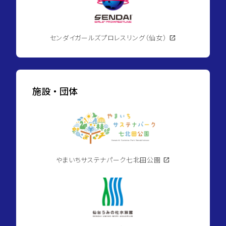
センダイガールズプロレスリング（仙女）
open_in_new
施設・団体
やまいちサステナパーク七北田公園
open_in_new