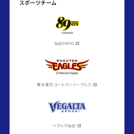
スポーツチーム
仙台89ERS
open_in_new
東北楽天ゴールデンイーグルス
open_in_new
ベガルタ仙台
open_in_new