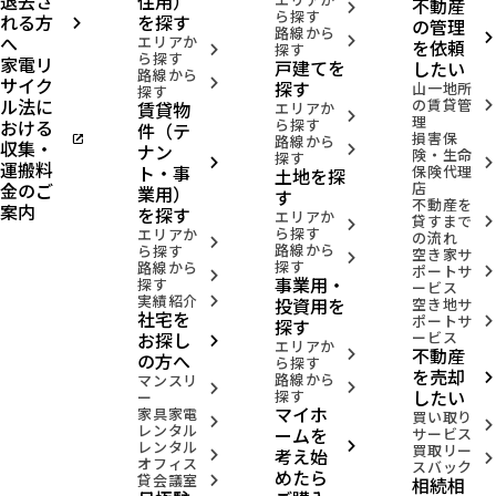
退去さ
住用）
不動産
arrow_forward_ios
ら探す
れる方
を探す
の管理
arrow_forward_ios
路線から
へ
arrow_forward_ios
エリアか
arrow_forward_ios
を依頼
探す
arrow_forward_ios
ら探す
家電リ
戸建てを
したい
路線から
サイク
arrow_forward_ios
探す
山一地所
探す
ル法に
の賃貸管
賃貸物
arrow_forward_ios
エリアか
arrow_forward_ios
理
おける
ら探す
件（テ
損害保
open_in_new
路線から
収集・
ナン
arrow_forward_ios
険・生命
探す
arrow_forward_ios
arrow_forward_ios
運搬料
ト・事
保険代理
土地を探
金のご
店
業用）
す
不動産を
案内
を探す
エリアか
貸すまで
arrow_forward_ios
arrow_forward_ios
ら探す
エリアか
の流れ
arrow_forward_ios
路線から
ら探す
空き家サ
arrow_forward_ios
探す
路線から
ポートサ
arrow_forward_ios
arrow_forward_ios
事業用・
探す
ービス
実績紹介
投資用を
arrow_forward_ios
空き地サ
社宅を
ポートサ
arrow_forward_ios
探す
お探し
ービス
arrow_forward_ios
エリアか
不動産
arrow_forward_ios
の方へ
ら探す
を売却
路線から
arrow_forward_ios
マンスリ
arrow_forward_ios
arrow_forward_ios
したい
探す
ー
マイホ
家具家電
買い取り
arrow_forward_ios
arrow_forward_ios
レンタル
ームを
サービス
レンタル
arrow_forward_ios
買取リー
考え始
arrow_forward_ios
arrow_forward_ios
オフィス
スバック
めたら
貸会議室
相続相
arrow_forward_ios