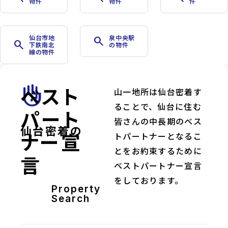
物件
物件
件
仙台市地
泉中央駅
search
search
下鉄南北
の物件
線の物件
ベスト
front_hand
山一地所は仙台密着す
ることで、仙台に住む
パート
皆さんの中長期のベス
仙台密着の
ナー宣
トパートナーとなるこ
とをお約束するために
言
ベストパートナー宣言
をしております。
Property
Search