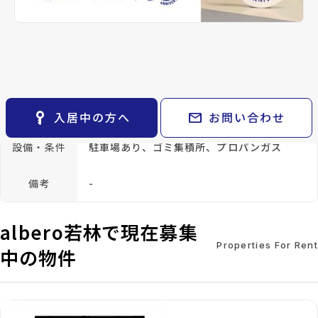
keyboard_arrow_right
貸会議室
location_on
グーグルマップでみる
open_in_new
keyboard_arrow_right
CM紹介
open_in_new
月極駐車場
keyboard_arrow_right
space_dashboard
train
採用情報
種別
賃貸アパート
築年月
2023年05月
エリアから探す
路線から探す
構造
木造
階建
地上2階
keyboard_arrow_right
お気に入り
物件
総戸数
11戸
管理
-
keyboard_arrow_right
key_vertical
mail
入居中の方へ
お問い合わせ
検索条件
keyboard_arrow_right
閲覧履歴
keyboard_arrow_right
設備・条件
駐車場あり、ゴミ集積所、プロパンガス
keyboard_arrow_right
マイホームを考え始めたら
備考
-
keyboard_arrow_right
ご購入の流れ・諸費用
albero若林で現在募集
Properties For Rent
中の物件