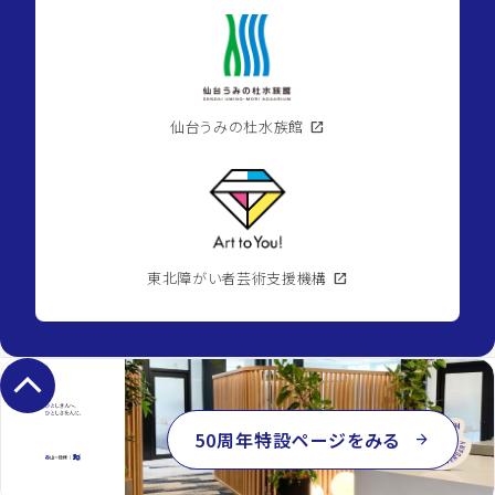
仙台うみの杜水族館
open_in_new
東北障がい者芸術支援機構
open_in_new
keyboard_arrow_up
50周年特設ページをみる
arrow_forward