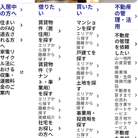
入居中
借りた
買いた
不動産
arrow_forward_ios
arrow_forward_ios
arrow_forward_ios
の方へ
い
い
の管
arrow_forward_ios
理・活
住まい
賃貸物
マンショ
用
arrow_forward_ios
のFAQ
件（居
ンを探す
arrow_forward_ios
退去さ
住用）
エリアか
不動産
arrow_forward_ios
ら探す
れる方
を探す
の管理
arrow_forward_ios
路線から
へ
arrow_forward_ios
エリアか
arrow_forward_ios
を依頼
探す
arrow_forward_ios
ら探す
家電リ
戸建てを
したい
路線から
サイク
arrow_forward_ios
探す
山一地所
探す
ル法に
の賃貸管
賃貸物
arrow_forward_ios
エリアか
arrow_forward_ios
理
おける
ら探す
件（テ
損害保
open_in_new
路線から
収集・
ナン
arrow_forward_ios
険・生命
探す
arrow_forward_ios
arrow_forward_ios
運搬料
ト・事
保険代理
土地を探
金のご
店
業用）
す
不動産を
案内
を探す
エリアか
貸すまで
arrow_forward_ios
arrow_forward_ios
ら探す
エリアか
の流れ
arrow_forward_ios
路線から
ら探す
空き家サ
arrow_forward_ios
探す
路線から
ポートサ
arrow_forward_ios
arrow_forward_ios
事業用・
探す
ービス
実績紹介
投資用を
arrow_forward_ios
空き地サ
社宅を
ポートサ
arrow_forward_ios
探す
お探し
ービス
arrow_forward_ios
エリアか
不動産
arrow_forward_ios
の方へ
ら探す