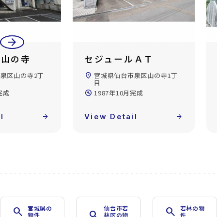
arrow_back
arrow_forward
ツ山の寺
セジュールＡＴ
泉区山の寺2丁
location_on
宮城県仙台市泉区山の寺1丁
目
完成
build_circle
1987年10月完成
l
arrow_forward
View Detail
arrow_forward
宮城県の
仙台市若
若林の物
search
search
search
物件
林区の物
件