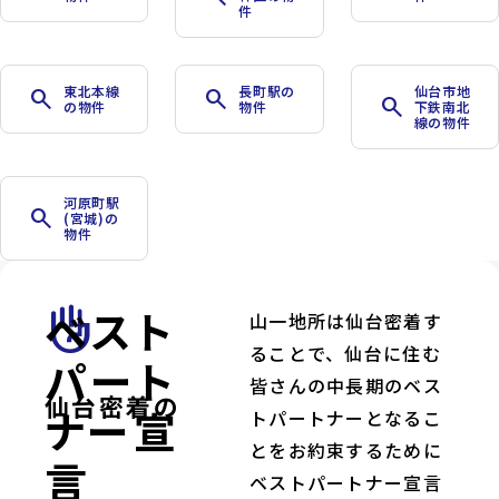
件
東北本線
長町駅の
仙台市地
search
search
search
の物件
物件
下鉄南北
線の物件
河原町駅
search
(宮城)の
物件
ベスト
front_hand
山一地所は仙台密着す
ることで、仙台に住む
パート
皆さんの中長期のベス
仙台密着の
ナー宣
トパートナーとなるこ
とをお約束するために
言
ベストパートナー宣言