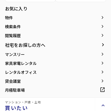
所在地
宮城県仙台市若林区若林7丁目
location_on
グーグルマップでみる
お気に入り
open_in_new
keyboard_arrow_right
物件
紹介動画
keyboard_arrow_right
検索条件
Introduction video
keyboard_arrow_right
閲覧履歴
keyboard_arrow_right
社宅をお探しの方へ
keyboard_arrow_right
マンスリー
keyboard_arrow_right
家具家電レンタル
keyboard_arrow_right
レンタルオフィス
keyboard_arrow_right
貸会議室
open_in_new
月極駐車場
マンション・戸建・土地
keyboard_arrow_up
買いたい