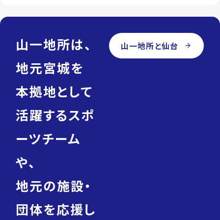
山一地所は、
山一地所と仙台
arrow_forward
地元宮城を
本拠地として
活躍するスポ
ーツチーム
や、
地元の施設・
団体を応援し