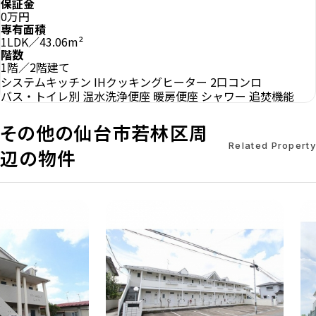
保証金
0万円
専有面積
1LDK／43.06m²
階数
1階／2階建て
システムキッチン
IHクッキングヒーター
2口コンロ
バス・トイレ別
温水洗浄便座
暖房便座
シャワー
追焚機能
その他の仙台市若林区周
Related Property
辺の物件