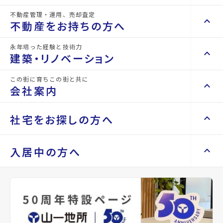
不動産管理・運用、売却査定
keyboard_arrow_right
keyboard_arrow_up
不動産を買いたい方へ
不動産をお持ちの方へ
keyboard_arrow_right
マンションを探す
永年培った経験と技術力
keyboard_arrow_right
keyboard_arrow_up
不動産をお持ちの方へ
建築・リノベーション
space_dashboard
train
keyboard_arrow_right
不動産の管理を依頼したい
エリアから探す
路線から探す
この街に育ちこの街と共に
詳細情報
keyboard_arrow_right
keyboard_arrow_up
建築・リノベーション
会社案内
details
山一地所の賃貸管理
keyboard_arrow_right
keyboard_arrow_right
戸建てを探す
損害保険・生命保険代理店
keyboard_arrow_right
keyboard_arrow_right
施工事例
不動産を貸すまでの流れ
keyboard_arrow_right
keyboard_arrow_right
keyboard_arrow_up
会社案内
社宅をお探しの方へ
keyboard_arrow_right
Renotta（リノッタ）
物件名
albero若林
space_dashboard
train
空き家サポートサービス
keyboard_arrow_right
エリアから探す
路線から探す
空き地サポートサービス
keyboard_arrow_right
keyboard_arrow_right
代表挨拶
所在地
宮城県仙台市若林区若林7丁目
keyboard_arrow_right
keyboard_arrow_up
社宅をお探しの方へ
入居中の方へ
keyboard_arrow_right
不動産を売却したい
keyboard_arrow_right
会社概要・沿革
keyboard_arrow_right
土地を探す
keyboard_arrow_right
マンスリーマンション
keyboard_arrow_right
買い取りサービス
店舗紹介
keyboard_arrow_right
アクセス
仙台市営バス バス停『沖野4丁目』から徒歩
keyboard_arrow_right
住まいのFAQ
買取リースバック
4分
space_dashboard
train
keyboard_arrow_right
keyboard_arrow_right
家具家電レンタル
keyboard_arrow_right
山一地所と仙台
エリアから探す
路線から探す
東北本線/長町駅 徒歩30分
keyboard_arrow_right
相続相談をしたい
keyboard_arrow_right
退去される方へ
keyboard_arrow_right
レンタルオフィス
keyboard_arrow_right
パーパス
仙台市地下鉄南北線/河原町駅 徒歩35分
keyboard_arrow_right
不動産に投資したい
keyboard_arrow_right
事業用・投資用を探す
※準備中 住まいのしおり（PDF）