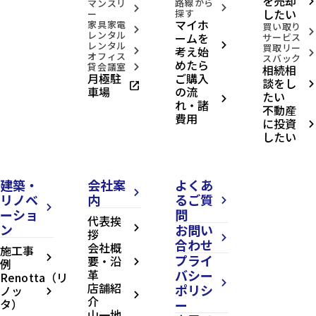
を売却
路線から
arrow_forward_ios
マンスリ
arrow_forward_ios
arrow_forward_ios
したい
探す
ー
マイホ
家具家電
買い取り
arrow_forward_ios
arrow_forward_ios
レンタル
ームを
サービス
レンタル
arrow_forward_ios
買取リー
考え始
arrow_forward_ios
arrow_forward_ios
オフィス
スバック
めたら
貸会議室
相続相
arrow_forward_ios
月極駐
ご購入
談をし
open_in_new
arrow_forward_ios
車場
の流
たい
arrow_forward_ios
れ・諸
不動産
費用
に投資
arrow_forward_ios
したい
建築・
会社案
よくあ
arrow_forward_ios
リノベ
内
るご質
arrow_forward_ios
arrow_forward_ios
ーショ
問
代表挨
ン
お問い
arrow_forward_ios
拶
arrow_forward_ios
合わせ
会社概
施工事
プライ
arrow_forward_ios
要・沿
例
arrow_forward_ios
革
バシー
Renotta（リ
arrow_forward_ios
店舗紹
ポリシ
ノッ
arrow_forward_ios
arrow_forward_ios
介
タ）
ー
山一地