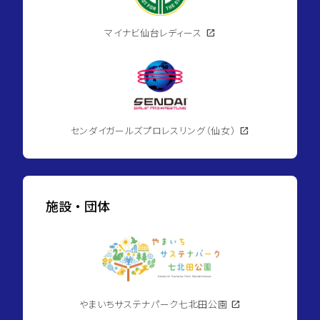
マイナビ仙台レディース
open_in_new
センダイガールズプロレスリング（仙女）
open_in_new
施設・団体
やまいちサステナパーク七北田公園
open_in_new