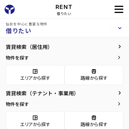
RENT
借りたい
仙台を中心に豊富な物件
albero若林
keyboard_arrow_up
賃貸アパート
借りたい
keyboard_arrow_right
建物概要
keyboard_arrow_right
賃貸検索（居住用）
home
仙台の賃貸お部屋探し
仙台市若林区の賃貸
albero若林
arrow_forward
建物概要
keyboard_arrow_right
物件を探す
albero若林
arrow_forward
現在募集中の物件
space_dashboard
train
エリアから探す
路線から探す
arrow_forward
共用部
種別／構造
賃貸アパート／木造
keyboard_arrow_right
賃貸検索（テナント・事業用）
arrow_forward
地図・周辺環境
アクセス
仙台市営バス バス停『沖野4丁目』から徒歩
keyboard_arrow_right
物件を探す
4分
東北本線/長町駅 徒歩30分
space_dashboard
train
仙台市地下鉄南北線/河原町駅 徒歩35分
エリアから探す
路線から探す