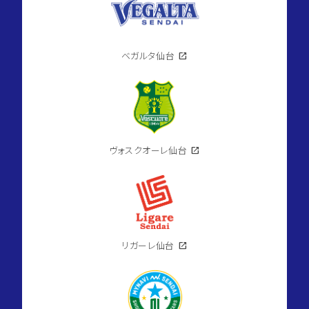
ベガルタ仙台
open_in_new
ヴォスクオーレ仙台
open_in_new
リガーレ仙台
open_in_new