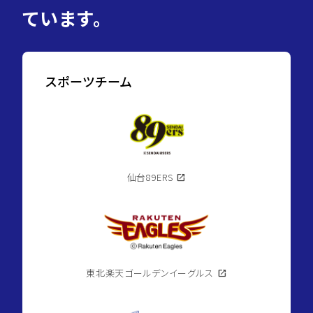
ています。
スポーツチーム
仙台89ERS
open_in_new
東北楽天ゴールデンイーグルス
open_in_new