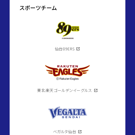
スポーツチーム
仙台89ERS
open_in_new
東北楽天ゴールデンイーグルス
open_in_new
ベガルタ仙台
open_in_new