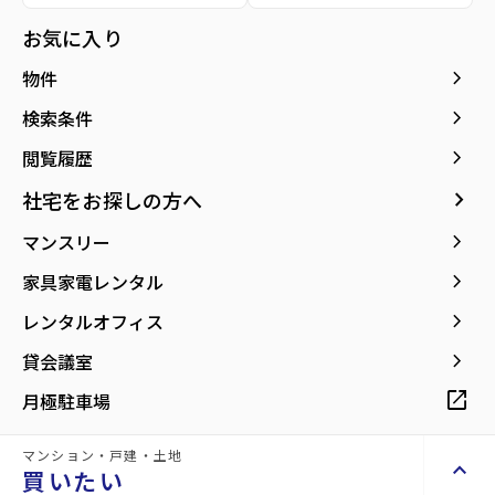
お気に入り
所在地
宮城県仙台市青葉区北目町
location_on
グーグルマップでみる
open_in_new
keyboard_arrow_right
物件
keyboard_arrow_right
検索条件
keyboard_arrow_right
閲覧履歴
現在募集中の物件
arrow_forward
keyboard_arrow_right
社宅をお探しの方へ
66.11m²
143000
5階
space_dashboard
currency_yen
arrow_forward
keyboard_arrow_right
マンスリー
print
mail
印刷
お問い合わせ
keyboard_arrow_right
家具家電レンタル
keyboard_arrow_right
レンタルオフィス
同じ建物で現在募集中
keyboard_arrow_right
貸会議室
Properties For Rent
の物件
open_in_new
月極駐車場
マンション・戸建・土地
keyboard_arrow_up
買いたい