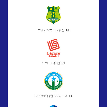
ヴォスクオーレ仙台
open_in_new
リガーレ仙台
open_in_new
マイナビ仙台レディース
open_in_new