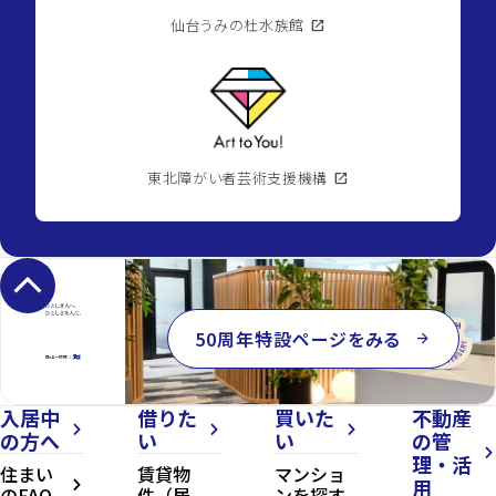
仙台うみの杜水族館
open_in_new
東北障がい者芸術支援機構
open_in_new
keyboard_arrow_up
50周年特設ページをみる
arrow_forward
入居中
借りた
買いた
不動産
arrow_forward_ios
arrow_forward_ios
arrow_forward_ios
の方へ
い
い
の管
arrow_forward_ios
理・活
住まい
賃貸物
マンショ
用
arrow_forward_ios
のFAQ
件（居
ンを探す