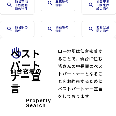
仙台市地
五橋駅の
仙台市地
search
search
search
下鉄南北
物件
下鉄東西
線の物件
線の物件
仙台駅の
仙石線の
あおば通
search
search
search
物件
物件
駅の物件
ベスト
front_hand
山一地所は仙台密着す
ることで、仙台に住む
パート
皆さんの中長期のベス
仙台密着の
ナー宣
トパートナーとなるこ
とをお約束するために
言
ベストパートナー宣言
をしております。
Property
Search