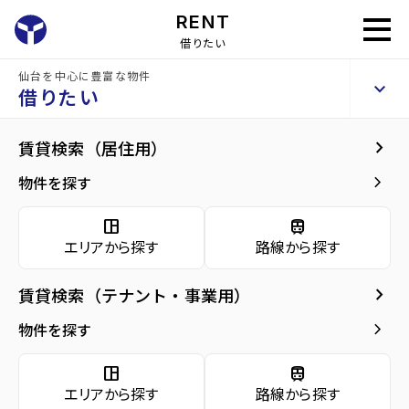
RENT
借りたい
仙台を中心に豊富な物件
HSGビル
keyboard_arrow_up
貸事務所
借りたい
keyboard_arrow_right
共用部
keyboard_arrow_right
賃貸検索（居住用）
home
仙台のテナント賃貸
仙台市青葉区のテナント賃貸
五橋駅のテナン
arrow_forward
建物概要
keyboard_arrow_right
物件を探す
HSGビル
arrow_forward
現在募集中の物件
space_dashboard
train
エリアから探す
路線から探す
共用部
arrow_forward
共用部
keyboard_arrow_right
賃貸検索（テナント・事業用）
arrow_forward
地図・周辺環境
種別／構造
貸事務所／RC(鉄筋コンクリート)
keyboard_arrow_right
物件を探す
アクセス
仙台市地下鉄南北線/五橋駅 徒歩9分
space_dashboard
train
仙台市地下鉄東西線/仙台駅 徒歩13分
エリアから探す
路線から探す
仙石線/あおば通駅 徒歩14分