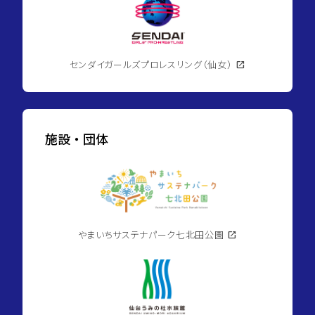
センダイガールズプロレスリング（仙女）
open_in_new
施設・団体
やまいちサステナパーク七北田公園
open_in_new