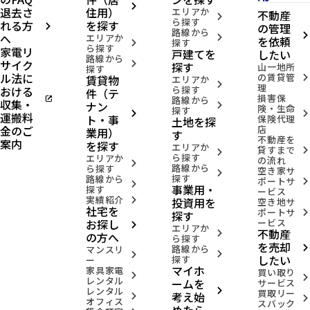
arrow_forward_ios
退去さ
住用）
エリアか
不動産
arrow_forward_ios
ら探す
れる方
を探す
の管理
arrow_forward_ios
路線から
へ
arrow_forward_ios
エリアか
arrow_forward_ios
を依頼
探す
arrow_forward_ios
ら探す
家電リ
戸建てを
したい
路線から
サイク
arrow_forward_ios
探す
山一地所
探す
ル法に
の賃貸管
賃貸物
arrow_forward_ios
エリアか
arrow_forward_ios
理
おける
ら探す
件（テ
損害保
open_in_new
路線から
収集・
ナン
arrow_forward_ios
険・生命
探す
arrow_forward_ios
arrow_forward_ios
運搬料
ト・事
保険代理
土地を探
金のご
店
業用）
す
不動産を
案内
を探す
エリアか
貸すまで
arrow_forward_ios
arrow_forward_ios
ら探す
エリアか
の流れ
arrow_forward_ios
路線から
ら探す
空き家サ
arrow_forward_ios
探す
路線から
ポートサ
arrow_forward_ios
arrow_forward_ios
事業用・
探す
ービス
実績紹介
投資用を
arrow_forward_ios
空き地サ
社宅を
ポートサ
arrow_forward_ios
探す
お探し
ービス
arrow_forward_ios
エリアか
不動産
arrow_forward_ios
の方へ
ら探す
を売却
路線から
arrow_forward_ios
マンスリ
arrow_forward_ios
arrow_forward_ios
したい
探す
ー
マイホ
家具家電
買い取り
arrow_forward_ios
arrow_forward_ios
レンタル
ームを
サービス
レンタル
arrow_forward_ios
買取リー
考え始
arrow_forward_ios
arrow_forward_ios
オフィス
スバック