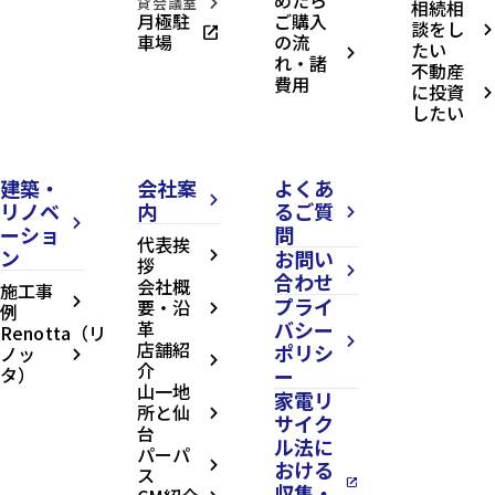
めたら
貸会議室
相続相
arrow_forward_ios
月極駐
ご購入
談をし
open_in_new
arrow_forward_ios
車場
の流
たい
arrow_forward_ios
れ・諸
不動産
費用
に投資
arrow_forward_ios
したい
建築・
会社案
よくあ
arrow_forward_ios
リノベ
内
るご質
arrow_forward_ios
arrow_forward_ios
ーショ
問
代表挨
ン
お問い
arrow_forward_ios
拶
arrow_forward_ios
合わせ
会社概
施工事
プライ
arrow_forward_ios
要・沿
例
arrow_forward_ios
革
バシー
Renotta（リ
arrow_forward_ios
店舗紹
ポリシ
ノッ
arrow_forward_ios
arrow_forward_ios
介
タ）
ー
山一地
家電リ
所と仙
arrow_forward_ios
サイク
台
ル法に
パーパ
おける
arrow_forward_ios
ス
open_in_new
収集・