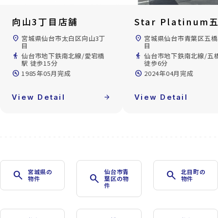
向山3丁目店舗
Star Platinum
location_on
宮城県仙台市太白区向山3丁
location_on
宮城県仙台市青葉区五橋
目
目
directions_walk
仙台市地下鉄南北線/愛宕橋
directions_walk
仙台市地下鉄南北線/五
駅 徒歩15分
徒歩6分
build_circle
1985年05月完成
build_circle
2024年04月完成
View Detail
arrow_forward
View Detail
宮城県の
仙台市青
北目町の
search
search
search
物件
葉区の物
物件
件