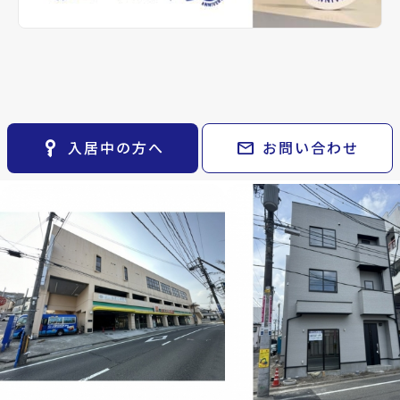
keyboard_arrow_right
貸会議室
0万円
keyboard_arrow_right
CM紹介
専有面積
open_in_new
月極駐車場
事業／66.11m²
keyboard_arrow_right
space_dashboard
train
採用情報
2階以上
エアコン
エリアから探す
路線から探す
その他の仙台市青葉区周
keyboard_arrow_right
お気に入り
Related Property
辺の物件
物件
keyboard_arrow_right
key_vertical
mail
入居中の方へ
お問い合わせ
検索条件
keyboard_arrow_right
閲覧履歴
keyboard_arrow_right
keyboard_arrow_right
マイホームを考え始めたら
keyboard_arrow_right
ご購入の流れ・諸費用