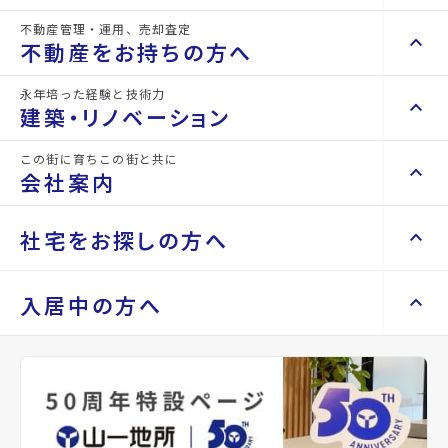
不動産管理・運用、売却査定
keyboard_arrow_right
keyboard_arrow_up
不動産を買いたい方へ
不動産をお持ちの方へ
keyboard_arrow_right
マンションを探す
永年培った経験と技術力
keyboard_arrow_right
keyboard_arrow_up
不動産をお持ちの方へ
建築・リノベーション
space_dashboard
train
keyboard_arrow_right
不動産の管理を依頼したい
エリアから探す
路線から探す
この街に育ちこの街と共に
keyboard_arrow_right
keyboard_arrow_up
建築・リノベーション
会社案内
山一地所の賃貸管理
keyboard_arrow_right
keyboard_arrow_right
戸建てを探す
5階
損害保険・生命保険代理店
keyboard_arrow_right
keyboard_arrow_right
施工事例
14.3
万円
不動産を貸すまでの流れ
keyboard_arrow_right
keyboard_arrow_right
keyboard_arrow_up
会社案内
社宅をお探しの方へ
管理費
keyboard_arrow_right
Renotta（リノッタ）
space_dashboard
train
空き家サポートサービス
keyboard_arrow_right
0万円
エリアから探す
路線から探す
空き地サポートサービス
keyboard_arrow_right
keyboard_arrow_right
代表挨拶
star
お気に入り
keyboard_arrow_right
keyboard_arrow_up
社宅をお探しの方へ
入居中の方へ
keyboard_arrow_right
不動産を売却したい
keyboard_arrow_right
会社概要・沿革
mail
keyboard_arrow_right
土地を探す
keyboard_arrow_right
マンスリーマンション
お問い合わせ
keyboard_arrow_right
買い取りサービス
店舗紹介
keyboard_arrow_right
敷金
keyboard_arrow_right
住まいのFAQ
買取リースバック
space_dashboard
train
keyboard_arrow_right
keyboard_arrow_right
家具家電レンタル
26万円
keyboard_arrow_right
山一地所と仙台
エリアから探す
路線から探す
礼金
keyboard_arrow_right
相続相談をしたい
keyboard_arrow_right
退去される方へ
keyboard_arrow_right
レンタルオフィス
0万円
keyboard_arrow_right
パーパス
保証金
keyboard_arrow_right
不動産に投資したい
keyboard_arrow_right
事業用・投資用を探す
※準備中 住まいのしおり（PDF）