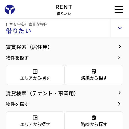
RENT
借りたい
仙台を中心に豊富な物件
扇町3丁目事務所・倉庫・工場
keyboard_arrow_up
貸事務所
借りたい
keyboard_arrow_right
共用部
keyboard_arrow_right
賃貸検索（居住用）
home
仙台のテナント賃貸
仙台市宮城野区のテナント賃貸
扇町3丁目事
arrow_forward
建物概要
keyboard_arrow_right
物件を探す
扇町3丁目事務所・倉庫・工場
arrow_forward
現在募集中の物件
space_dashboard
train
エリアから探す
路線から探す
共用部
arrow_forward
共用部
keyboard_arrow_right
賃貸検索（テナント・事業用）
arrow_forward
地図・周辺環境
keyboard_arrow_right
物件を探す
space_dashboard
train
エリアから探す
路線から探す