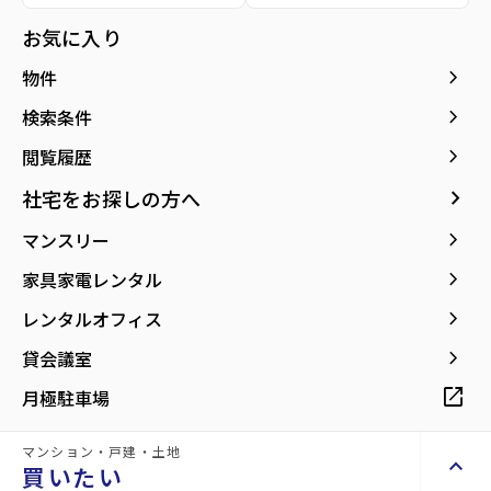
お気に入り
keyboard_arrow_right
物件
エントランス
keyboard_arrow_right
検索条件
keyboard_arrow_right
閲覧履歴
種別／構造
貸事務所／鉄骨造
keyboard_arrow_right
社宅をお探しの方へ
keyboard_arrow_right
マンスリー
アクセス
仙台市営バス バス停『自動車団地』から徒
歩5分
keyboard_arrow_right
家具家電レンタル
仙台市地下鉄東西線/六丁の目駅 徒歩25分
仙石線/小鶴新田駅 徒歩25分
keyboard_arrow_right
レンタルオフィス
keyboard_arrow_right
貸会議室
所在地
宮城県仙台市宮城野区扇町3丁目
location_on
グーグルマップでみる
open_in_new
open_in_new
月極駐車場
print
mail
印刷
お問い合わせ
マンション・戸建・土地
keyboard_arrow_up
買いたい