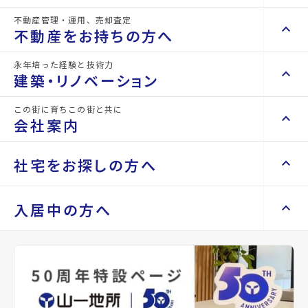
その他の仙台市宮城野区
不動産管理・運用、売却査定
keyboard_arrow_right
keyboard_arrow_up
不動産を買いたい方へ
不動産をお持ちの方へ
Related Property
周辺の物件
keyboard_arrow_right
マンションを探す
永年培った経験と技術力
keyboard_arrow_right
keyboard_arrow_up
不動産をお持ちの方へ
建築・リノベーション
space_dashboard
train
keyboard_arrow_right
不動産の管理を依頼したい
エリアから探す
路線から探す
この街に育ちこの街と共に
keyboard_arrow_right
keyboard_arrow_up
建築・リノベーション
会社案内
山一地所の賃貸管理
keyboard_arrow_right
keyboard_arrow_right
戸建てを探す
損害保険・生命保険代理店
keyboard_arrow_right
keyboard_arrow_right
施工事例
不動産を貸すまでの流れ
keyboard_arrow_right
keyboard_arrow_right
keyboard_arrow_up
会社案内
社宅をお探しの方へ
keyboard_arrow_right
Renotta（リノッタ）
space_dashboard
train
空き家サポートサービス
keyboard_arrow_right
エリアから探す
路線から探す
空き地サポートサービス
keyboard_arrow_right
keyboard_arrow_right
代表挨拶
keyboard_arrow_right
keyboard_arrow_up
社宅をお探しの方へ
入居中の方へ
keyboard_arrow_right
不動産を売却したい
keyboard_arrow_right
会社概要・沿革
keyboard_arrow_right
土地を探す
keyboard_arrow_right
マンスリーマンション
keyboard_arrow_right
買い取りサービス
店舗紹介
keyboard_arrow_right
keyboard_arrow_right
住まいのFAQ
買取リースバック
space_dashboard
train
keyboard_arrow_right
keyboard_arrow_right
家具家電レンタル
arrow_back
arrow_forward
keyboard_arrow_right
山一地所と仙台
エリアから探す
路線から探す
keyboard_arrow_right
相続相談をしたい
keyboard_arrow_right
退去される方へ
atinum五橋
大衡字大童貸地
keyboard_arrow_right
レンタルオフィス
keyboard_arrow_right
パーパス
keyboard_arrow_right
不動産に投資したい
keyboard_arrow_right
事業用・投資用を探す
※準備中 住まいのしおり（PDF）
青葉区五橋2丁
location_on
宮城県黒川郡大衡村大衡字大