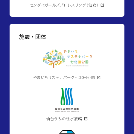
センダイガールズプロレスリング（仙女）
open_in_new
施設・団体
やまいちサステナパーク七北田公園
open_in_new
仙台うみの杜水族館
open_in_new