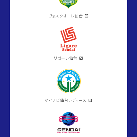
ヴォスクオーレ仙台
open_in_new
リガーレ仙台
open_in_new
マイナビ仙台レディース
open_in_new