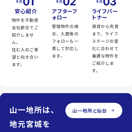
安心紹介
アフターフ
ライフパー
ォロー
トナー
物件を不動産
管理物件の場
賃貸から売買
会社都合でご
合、入居後の
まで、ライフ
紹介しませ
フォローも一
ステージの変
ん。
貫して対応し
化に合わせて
住む人のご希
ます。
最適な物件を
望と向き合い
ご紹介しま
ます。
す。
山一地所は、
山一地所と仙台
arrow_forward
地元宮城を