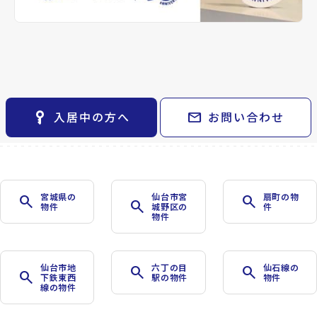
keyboard_arrow_right
貸会議室
keyboard_arrow_right
CM紹介
童
南北線/五橋駅
build_circle
2009年04月完成
open_in_new
月極駐車場
keyboard_arrow_right
space_dashboard
train
採用情報
エリアから探す
路線から探す
完成
View Detail
arrow_forward
keyboard_arrow_right
お気に入り
l
arrow_forward
物件
keyboard_arrow_right
key_vertical
mail
入居中の方へ
お問い合わせ
検索条件
keyboard_arrow_right
閲覧履歴
keyboard_arrow_right
keyboard_arrow_right
マイホームを考え始めたら
keyboard_arrow_right
ご購入の流れ・諸費用
宮城県の
仙台市宮
扇町の物
search
search
search
物件
城野区の
件
物件
仙台市地
六丁の目
仙石線の
search
search
search
下鉄東西
駅の物件
物件
線の物件