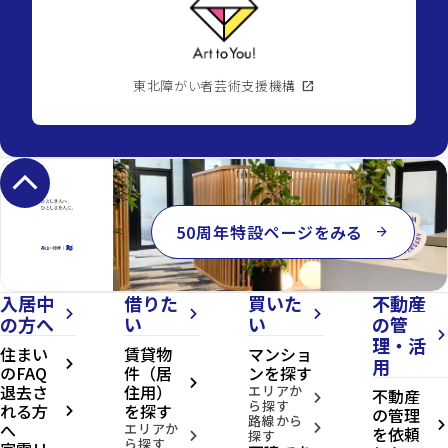
東北障がい者芸術支援機構
open_in_new
keyboard_arrow_up
50周年特設ページをみる
arrow_forward
入居中
借りた
買いた
不動産
arrow_forward_ios
arrow_forward_ios
arrow_forward_ios
の方へ
い
い
の管
arrow_forward_ios
理・活
住まい
賃貸物
マンショ
用
arrow_forward_ios
のFAQ
件（居
ンを探す
arrow_forward_ios
退去さ
住用）
エリアか
不動産
arrow_forward_ios
ら探す
れる方
を探す
の管理
arrow_forward_ios
路線から
へ
arrow_forward_ios
エリアか
arrow_forward_ios
を依頼
探す
arrow_forward_ios
ら探す