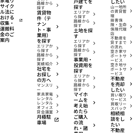
家電リ
戸建てを
したい
路線から
サイク
arrow_forward_ios
探す
山一地所
探す
ル法に
の賃貸管
賃貸物
arrow_forward_ios
エリアか
arrow_forward_ios
理
おける
ら探す
件（テ
損害保
open_in_new
路線から
収集・
ナン
arrow_forward_ios
険・生命
探す
arrow_forward_ios
arrow_forward_ios
運搬料
ト・事
保険代理
土地を探
金のご
店
業用）
す
不動産を
案内
を探す
エリアか
貸すまで
arrow_forward_ios
arrow_forward_ios
ら探す
エリアか
の流れ
arrow_forward_ios
路線から
ら探す
空き家サ
arrow_forward_ios
探す
路線から
ポートサ
arrow_forward_ios
arrow_forward_ios
事業用・
探す
ービス
実績紹介
投資用を
arrow_forward_ios
空き地サ
社宅を
ポートサ
arrow_forward_ios
探す
お探し
ービス
arrow_forward_ios
エリアか
不動産
arrow_forward_ios
の方へ
ら探す
を売却
路線から
arrow_forward_ios
マンスリ
arrow_forward_ios
arrow_forward_ios
したい
探す
ー
マイホ
家具家電
買い取り
arrow_forward_ios
arrow_forward_ios
レンタル
ームを
サービス
レンタル
arrow_forward_ios
買取リー
考え始
arrow_forward_ios
arrow_forward_ios
オフィス
スバック
めたら
貸会議室
相続相
arrow_forward_ios
月極駐
ご購入
談をし
open_in_new
arrow_forward_ios
車場
の流
たい
arrow_forward_ios
れ・諸
不動産