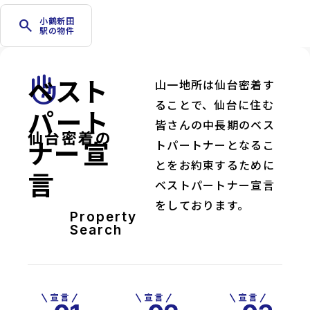
小鶴新田
search
駅の物件
ベスト
front_hand
山一地所は仙台密着す
ることで、仙台に住む
パート
皆さんの中長期のベス
仙台密着の
ナー宣
トパートナーとなるこ
とをお約束するために
言
ベストパートナー宣言
をしております。
Property
Search