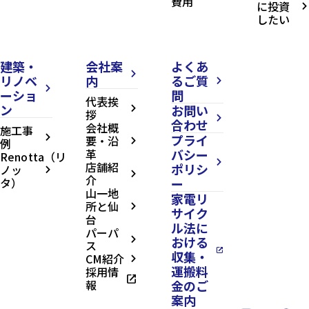
費用
に投資
arrow_forward_ios
したい
建築・
会社案
よくあ
arrow_forward_ios
リノベ
内
るご質
arrow_forward_ios
arrow_forward_ios
ーショ
問
代表挨
ン
お問い
arrow_forward_ios
拶
arrow_forward_ios
合わせ
会社概
施工事
プライ
arrow_forward_ios
要・沿
例
arrow_forward_ios
革
バシー
Renotta（リ
arrow_forward_ios
店舗紹
ポリシ
ノッ
arrow_forward_ios
arrow_forward_ios
介
タ）
ー
山一地
家電リ
所と仙
arrow_forward_ios
サイク
台
ル法に
パーパ
おける
arrow_forward_ios
ス
open_in_new
収集・
CM紹介
arrow_forward_ios
運搬料
採用情
open_in_new
報
金のご
案内