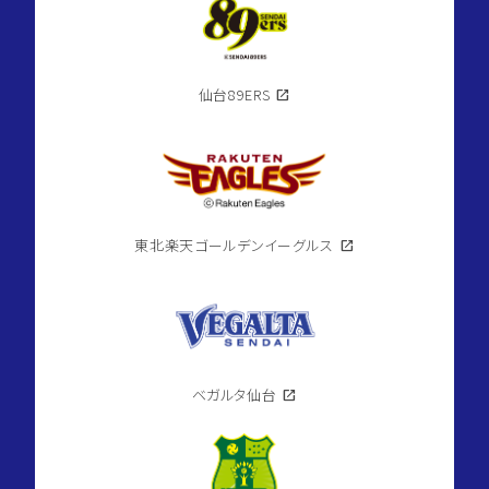
仙台89ERS
open_in_new
東北楽天ゴールデンイーグルス
open_in_new
ベガルタ仙台
open_in_new