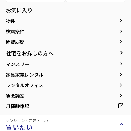
仙台市地下鉄南北線/広瀬通駅 徒歩12分
お気に入り
所在地
宮城県仙台市青葉区本町3丁目
keyboard_arrow_right
物件
location_on
グーグルマップでみる
open_in_new
keyboard_arrow_right
検索条件
keyboard_arrow_right
閲覧履歴
現在募集中の物件
arrow_forward
keyboard_arrow_right
社宅をお探しの方へ
59.95m²
179487
6階
space_dashboard
currency_yen
arrow_forward
keyboard_arrow_right
マンスリー
keyboard_arrow_right
家具家電レンタル
print
mail
印刷
お問い合わせ
keyboard_arrow_right
レンタルオフィス
同じ建物で現在募集中
keyboard_arrow_right
貸会議室
Properties For Rent
の物件
open_in_new
月極駐車場
マンション・戸建・土地
keyboard_arrow_up
買いたい