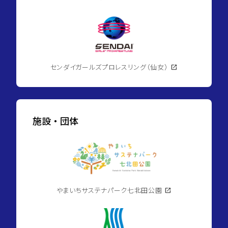
センダイガールズプロレスリング（仙女）
open_in_new
施設・団体
やまいちサステナパーク七北田公園
open_in_new