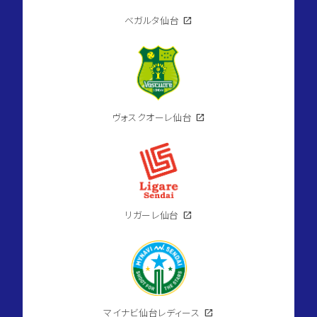
ベガルタ仙台
open_in_new
ヴォスクオーレ仙台
open_in_new
リガーレ仙台
open_in_new
マイナビ仙台レディース
open_in_new