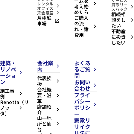
ームを
サービス
レンタル
arrow_forward_ios
買取リー
考え始
arrow_forward_ios
arrow_forward_ios
オフィス
スバック
めたら
貸会議室
相続相
arrow_forward_ios
月極駐
ご購入
談をし
open_in_new
arrow_forward_ios
車場
の流
たい
arrow_forward_ios
れ・諸
不動産
費用
に投資
arrow_forward_ios
したい
建築・
会社案
よくあ
arrow_forward_ios
リノベ
内
るご質
arrow_forward_ios
arrow_forward_ios
ーショ
問
代表挨
ン
お問い
arrow_forward_ios
拶
arrow_forward_ios
合わせ
会社概
施工事
プライ
arrow_forward_ios
要・沿
例
arrow_forward_ios
革
バシー
Renotta（リ
arrow_forward_ios
店舗紹
ポリシ
ノッ
arrow_forward_ios
arrow_forward_ios
介
タ）
ー
山一地
家電リ
所と仙
arrow_forward_ios
サイク
台
ル法に