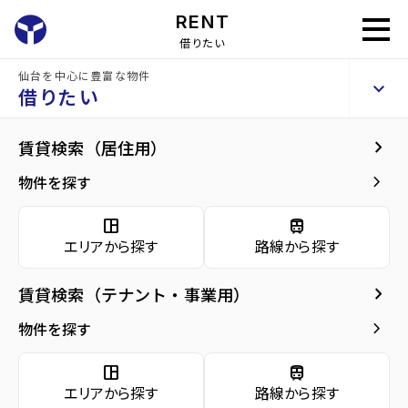
RENT
借りたい
仙台を中心に豊富な物件
勾当台本町ビル
keyboard_arrow_up
貸店舗・事務所
借りたい
keyboard_arrow_right
共用部
keyboard_arrow_right
賃貸検索（居住用）
home
仙台のテナント賃貸
仙台市青葉区のテナント賃貸
勾当台公園駅の
arrow_forward
建物概要
keyboard_arrow_right
物件を探す
勾当台本町ビル
arrow_forward
現在募集中の物件
space_dashboard
train
エリアから探す
路線から探す
共用部
arrow_forward
共用部
keyboard_arrow_right
賃貸検索（テナント・事業用）
arrow_forward
地図・周辺環境
種別／構造
貸店舗・事務所／SRC(鉄骨鉄筋コンクリー
keyboard_arrow_right
物件を探す
ト)
space_dashboard
train
アクセス
仙台市地下鉄南北線/勾当台公園駅 徒歩7分
エリアから探す
路線から探す
仙台市地下鉄南北線/北四番丁駅 徒歩12分