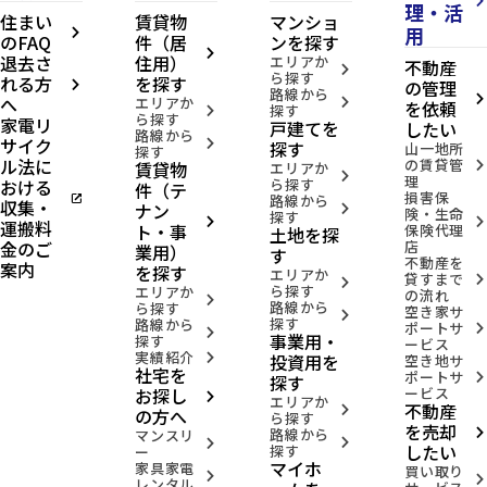
arrow_forward_ios
理・活
住まい
賃貸物
マンショ
用
arrow_forward_ios
のFAQ
件（居
ンを探す
arrow_forward_ios
退去さ
住用）
エリアか
不動産
arrow_forward_ios
ら探す
れる方
を探す
の管理
arrow_forward_ios
路線から
へ
arrow_forward_ios
エリアか
arrow_forward_ios
を依頼
探す
arrow_forward_ios
ら探す
家電リ
戸建てを
したい
路線から
サイク
arrow_forward_ios
探す
山一地所
探す
ル法に
の賃貸管
賃貸物
arrow_forward_ios
エリアか
arrow_forward_ios
理
おける
ら探す
件（テ
損害保
open_in_new
路線から
収集・
ナン
arrow_forward_ios
険・生命
探す
arrow_forward_ios
arrow_forward_ios
運搬料
ト・事
保険代理
土地を探
金のご
店
業用）
す
不動産を
案内
を探す
エリアか
貸すまで
arrow_forward_ios
arrow_forward_ios
ら探す
エリアか
の流れ
arrow_forward_ios
路線から
ら探す
空き家サ
arrow_forward_ios
探す
路線から
ポートサ
arrow_forward_ios
arrow_forward_ios
事業用・
探す
ービス
実績紹介
投資用を
arrow_forward_ios
空き地サ
社宅を
ポートサ
arrow_forward_ios
探す
お探し
ービス
arrow_forward_ios
エリアか
不動産
arrow_forward_ios
の方へ
ら探す
を売却
路線から
arrow_forward_ios
マンスリ
arrow_forward_ios
arrow_forward_ios
したい
探す
ー
マイホ
家具家電
買い取り
arrow_forward_ios
arrow_forward_ios
レンタル