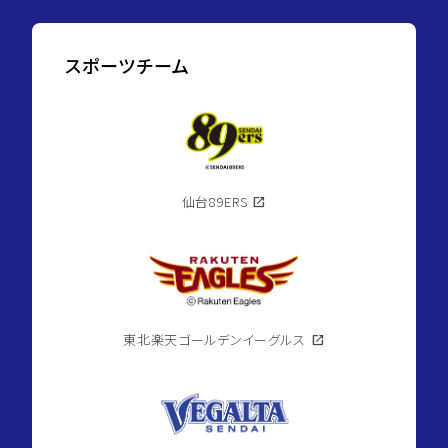
スポーツチーム
仙台89ERS
open_in_new
東北楽天ゴールデンイーグルス
open_in_new