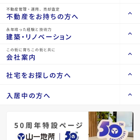
不動産管理・運用、売却査定
keyboard_arrow_right
keyboard_arrow_up
不動産を買いたい方へ
不動産をお持ちの方へ
keyboard_arrow_right
マンションを探す
永年培った経験と技術力
keyboard_arrow_right
keyboard_arrow_up
不動産をお持ちの方へ
建築・リノベーション
space_dashboard
train
keyboard_arrow_right
不動産の管理を依頼したい
エリアから探す
路線から探す
この街に育ちこの街と共に
keyboard_arrow_right
keyboard_arrow_up
建築・リノベーション
会社案内
山一地所の賃貸管理
keyboard_arrow_right
keyboard_arrow_right
戸建てを探す
損害保険・生命保険代理店
keyboard_arrow_right
keyboard_arrow_right
施工事例
6階
不動産を貸すまでの流れ
keyboard_arrow_right
keyboard_arrow_right
keyboard_arrow_up
会社案内
社宅をお探しの方へ
17.9487
万円
keyboard_arrow_right
Renotta（リノッタ）
space_dashboard
train
空き家サポートサービス
keyboard_arrow_right
管理費
エリアから探す
路線から探す
空き地サポートサービス
keyboard_arrow_right
keyboard_arrow_right
代表挨拶
0万円
star
keyboard_arrow_right
keyboard_arrow_up
社宅をお探しの方へ
入居中の方へ
keyboard_arrow_right
不動産を売却したい
keyboard_arrow_right
会社概要・沿革
お気に入り
keyboard_arrow_right
土地を探す
mail
keyboard_arrow_right
マンスリーマンション
keyboard_arrow_right
買い取りサービス
店舗紹介
keyboard_arrow_right
お問い合わせ
keyboard_arrow_right
住まいのFAQ
買取リースバック
space_dashboard
train
keyboard_arrow_right
keyboard_arrow_right
家具家電レンタル
敷金
keyboard_arrow_right
山一地所と仙台
エリアから探す
路線から探す
97.902万円
keyboard_arrow_right
相続相談をしたい
keyboard_arrow_right
退去される方へ
keyboard_arrow_right
レンタルオフィス
礼金
keyboard_arrow_right
パーパス
0万円
keyboard_arrow_right
不動産に投資したい
keyboard_arrow_right
事業用・投資用を探す
※準備中 住まいのしおり（PDF）