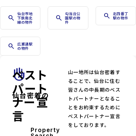
仙台市地
勾当台公
北四番丁
search
search
search
下鉄南北
園駅の物
駅の物件
線の物件
件
広瀬通駅
search
の物件
ベスト
front_hand
山一地所は仙台密着す
ることで、仙台に住む
パート
皆さんの中長期のベス
仙台密着の
ナー宣
トパートナーとなるこ
とをお約束するために
言
ベストパートナー宣言
をしております。
Property
Search