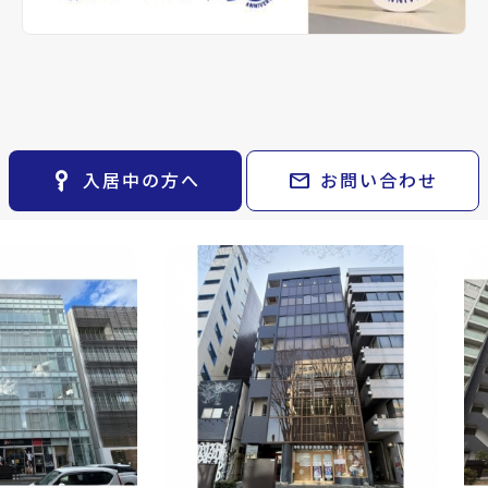
keyboard_arrow_right
貸会議室
保証金
keyboard_arrow_right
CM紹介
0万円
open_in_new
月極駐車場
専有面積
keyboard_arrow_right
space_dashboard
train
採用情報
事業／59.95m²
エリアから探す
路線から探す
2階以上
エアコン
電気
keyboard_arrow_right
お気に入り
その他の仙台市青葉区周
Related Property
物件
keyboard_arrow_right
辺の物件
key_vertical
mail
入居中の方へ
お問い合わせ
検索条件
keyboard_arrow_right
閲覧履歴
keyboard_arrow_right
keyboard_arrow_right
マイホームを考え始めたら
keyboard_arrow_right
ご購入の流れ・諸費用