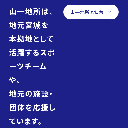
山一地所は、
山一地所と仙台
arrow_forward
地元宮城を
本拠地として
活躍するスポ
ーツチーム
や、
地元の施設・
団体を応援し
ています。