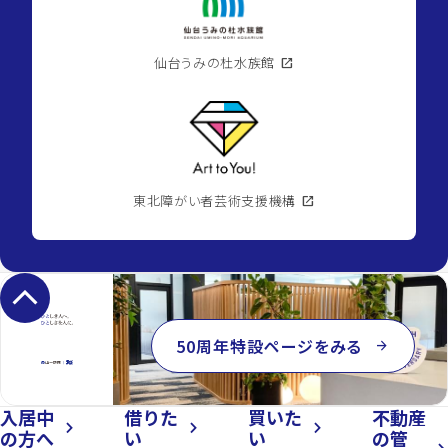
仙台うみの杜水族館
open_in_new
東北障がい者芸術支援機構
open_in_new
keyboard_arrow_up
50周年特設ページをみる
arrow_forward
入居中
借りた
買いた
不動産
arrow_forward_ios
arrow_forward_ios
arrow_forward_ios
の方へ
い
い
の管