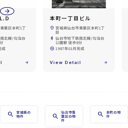
arrow_back
arrow_forward
L.D
本町一丁目ビル
青葉区本町1丁
location_on
宮城県仙台市青葉区本町1丁
目
南北線/勾当台
directions_walk
仙台市地下鉄南北線/勾当台
8分
公園駅 徒歩8分
完成
build_circle
1987年01月完成
l
arrow_forward
View Detail
arrow_forward
宮城県の
仙台市青
本町の物
search
search
search
物件
葉区の物
件
件