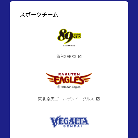
スポーツチーム
仙台89ERS
open_in_new
東北楽天ゴールデンイーグルス
open_in_new