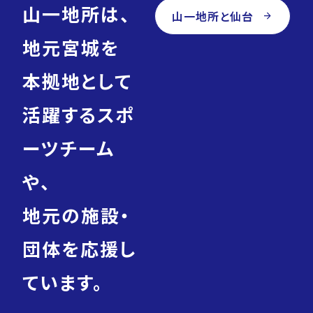
山一地所は、
山一地所と仙台
arrow_forward
地元宮城を
本拠地として
活躍するスポ
ーツチーム
や、
地元の施設・
団体を応援し
ています。