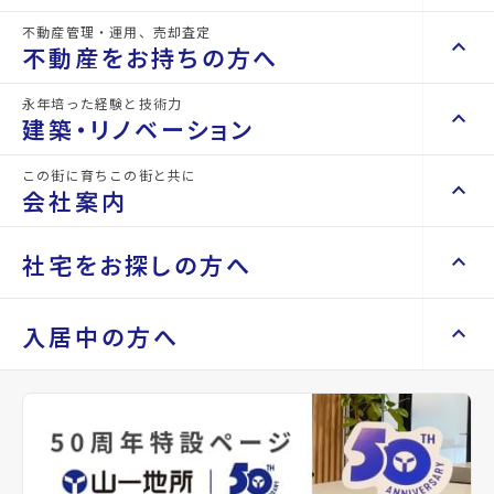
不動産管理・運用、売却査定
keyboard_arrow_right
keyboard_arrow_up
不動産を買いたい方へ
不動産をお持ちの方へ
keyboard_arrow_right
マンションを探す
永年培った経験と技術力
keyboard_arrow_right
keyboard_arrow_up
不動産をお持ちの方へ
建築・リノベーション
space_dashboard
train
keyboard_arrow_right
不動産の管理を依頼したい
エリアから探す
路線から探す
この街に育ちこの街と共に
keyboard_arrow_right
keyboard_arrow_up
建築・リノベーション
会社案内
山一地所の賃貸管理
keyboard_arrow_right
keyboard_arrow_right
戸建てを探す
5階
損害保険・生命保険代理店
keyboard_arrow_right
keyboard_arrow_right
施工事例
58.2786
万円
不動産を貸すまでの流れ
keyboard_arrow_right
keyboard_arrow_right
keyboard_arrow_up
会社案内
社宅をお探しの方へ
管理費
keyboard_arrow_right
Renotta（リノッタ）
space_dashboard
train
空き家サポートサービス
keyboard_arrow_right
23.9971万円
エリアから探す
路線から探す
空き地サポートサービス
keyboard_arrow_right
keyboard_arrow_right
代表挨拶
star
お気に入り
keyboard_arrow_right
keyboard_arrow_up
社宅をお探しの方へ
入居中の方へ
keyboard_arrow_right
不動産を売却したい
keyboard_arrow_right
会社概要・沿革
mail
keyboard_arrow_right
土地を探す
keyboard_arrow_right
マンスリーマンション
お問い合わせ
keyboard_arrow_right
買い取りサービス
店舗紹介
keyboard_arrow_right
敷金
keyboard_arrow_right
住まいのFAQ
買取リースバック
space_dashboard
train
keyboard_arrow_right
keyboard_arrow_right
家具家電レンタル
635.766万円
keyboard_arrow_right
山一地所と仙台
エリアから探す
路線から探す
礼金
keyboard_arrow_right
相続相談をしたい
keyboard_arrow_right
退去される方へ
keyboard_arrow_right
レンタルオフィス
0万円
keyboard_arrow_right
パーパス
保証金
keyboard_arrow_right
不動産に投資したい
keyboard_arrow_right
事業用・投資用を探す
※準備中 住まいのしおり（PDF）