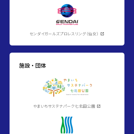
センダイガールズプロレスリング（仙女）
open_in_new
施設・団体
やまいちサステナパーク七北田公園
open_in_new