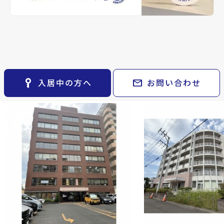
keyboard_arrow_right
貸会議室
0万円
keyboard_arrow_right
CM紹介
専有面積
open_in_new
月極駐車場
事業／206.08m²
keyboard_arrow_right
space_dashboard
train
採用情報
2階以上
冷房
暖房
エアコン
電気
OAフロア
エリアから探す
路線から探す
その他の仙台市青葉区周
keyboard_arrow_right
お気に入り
Related Property
辺の物件
物件
keyboard_arrow_right
key_vertical
mail
入居中の方へ
お問い合わせ
検索条件
keyboard_arrow_right
閲覧履歴
keyboard_arrow_right
keyboard_arrow_right
マイホームを考え始めたら
keyboard_arrow_right
ご購入の流れ・諸費用