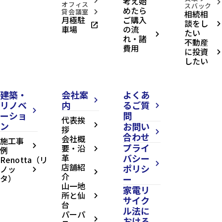
考え始
arrow_forward_ios
arrow_forward_ios
オフィス
スバック
めたら
貸会議室
相続相
arrow_forward_ios
月極駐
ご購入
談をし
open_in_new
arrow_forward_ios
車場
の流
たい
arrow_forward_ios
れ・諸
不動産
費用
に投資
arrow_forward_ios
したい
建築・
会社案
よくあ
arrow_forward_ios
リノベ
内
るご質
arrow_forward_ios
arrow_forward_ios
ーショ
問
代表挨
ン
お問い
arrow_forward_ios
拶
arrow_forward_ios
合わせ
会社概
施工事
プライ
arrow_forward_ios
要・沿
例
arrow_forward_ios
革
バシー
Renotta（リ
arrow_forward_ios
店舗紹
ポリシ
ノッ
arrow_forward_ios
arrow_forward_ios
介
タ）
ー
山一地
家電リ
所と仙
arrow_forward_ios
サイク
台
ル法に
パーパ
おける
arrow_forward_ios