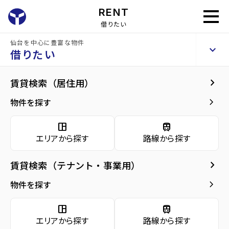
RENT
借りたい
仙台を中心に豊富な物件
三井住友銀行仙台ビル
keyboard_arrow_up
貸事務所
借りたい
keyboard_arrow_right
共用部
keyboard_arrow_right
賃貸検索（居住用）
home
仙台のテナント賃貸
仙台市青葉区のテナント賃貸
あおば通駅のテ
arrow_forward
建物概要
keyboard_arrow_right
物件を探す
三井住友銀行仙台ビル
arrow_forward
現在募集中の物件
space_dashboard
train
エリアから探す
路線から探す
共用部
arrow_forward
共用部
keyboard_arrow_right
賃貸検索（テナント・事業用）
arrow_forward
地図・周辺環境
種別／構造
貸事務所／SRC(鉄骨鉄筋コンクリート)
keyboard_arrow_right
物件を探す
アクセス
仙石線/あおば通駅 徒歩1分
space_dashboard
train
仙台市地下鉄南北線/仙台駅 徒歩2分
エリアから探す
路線から探す
仙台市地下鉄南北線/広瀬通駅 徒歩6分