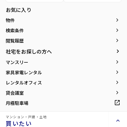
お気に入り
所在地
宮城県仙台市青葉区中央2丁目
location_on
グーグルマップでみる
open_in_new
keyboard_arrow_right
物件
keyboard_arrow_right
検索条件
keyboard_arrow_right
閲覧履歴
現在募集中の物件
arrow_forward
keyboard_arrow_right
社宅をお探しの方へ
206.08m²
582786
5階
space_dashboard
currency_yen
arrow_forward
keyboard_arrow_right
マンスリー
print
mail
印刷
お問い合わせ
keyboard_arrow_right
家具家電レンタル
keyboard_arrow_right
レンタルオフィス
同じ建物で現在募集中
keyboard_arrow_right
貸会議室
Properties For Rent
の物件
open_in_new
月極駐車場
マンション・戸建・土地
keyboard_arrow_up
買いたい