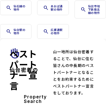
仙石線の
あおば通
仙台市地
search
search
search
物件
駅の物件
下鉄南北
線の物件
仙台駅の
広瀬通駅
search
search
物件
の物件
ベスト
front_hand
山一地所は仙台密着す
ることで、仙台に住む
パート
皆さんの中長期のベス
仙台密着の
ナー宣
トパートナーとなるこ
とをお約束するために
言
ベストパートナー宣言
をしております。
Property
Search