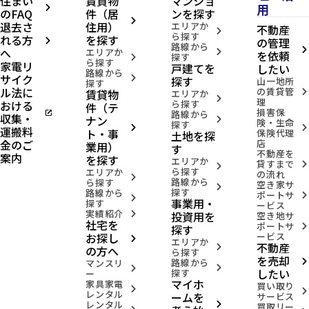
住まい
賃貸物
マンショ
用
arrow_forward_ios
のFAQ
件（居
ンを探す
arrow_forward_ios
退去さ
住用）
エリアか
不動産
arrow_forward_ios
ら探す
れる方
を探す
の管理
arrow_forward_ios
路線から
へ
arrow_forward_ios
エリアか
arrow_forward_ios
を依頼
探す
arrow_forward_ios
ら探す
家電リ
戸建てを
したい
路線から
サイク
arrow_forward_ios
探す
山一地所
探す
ル法に
の賃貸管
賃貸物
arrow_forward_ios
エリアか
arrow_forward_ios
理
おける
ら探す
件（テ
損害保
open_in_new
路線から
収集・
ナン
arrow_forward_ios
険・生命
探す
arrow_forward_ios
arrow_forward_ios
運搬料
ト・事
保険代理
土地を探
金のご
店
業用）
す
不動産を
案内
を探す
エリアか
貸すまで
arrow_forward_ios
arrow_forward_ios
ら探す
エリアか
の流れ
arrow_forward_ios
路線から
ら探す
空き家サ
arrow_forward_ios
探す
路線から
ポートサ
arrow_forward_ios
arrow_forward_ios
事業用・
探す
ービス
実績紹介
投資用を
arrow_forward_ios
空き地サ
社宅を
ポートサ
arrow_forward_ios
探す
お探し
ービス
arrow_forward_ios
エリアか
不動産
arrow_forward_ios
の方へ
ら探す
を売却
路線から
arrow_forward_ios
マンスリ
arrow_forward_ios
arrow_forward_ios
したい
探す
ー
マイホ
家具家電
買い取り
arrow_forward_ios
arrow_forward_ios
レンタル
ームを
サービス
レンタル
arrow_forward_ios
買取リー