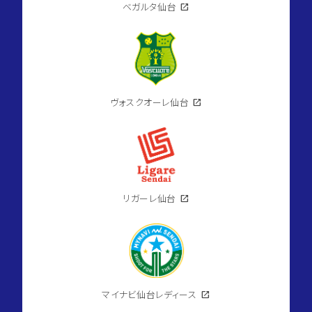
ベガルタ仙台
open_in_new
ヴォスクオーレ仙台
open_in_new
リガーレ仙台
open_in_new
マイナビ仙台レディース
open_in_new