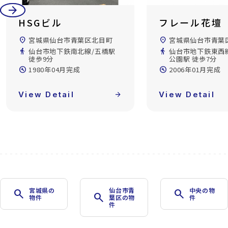
arrow_back
arrow_forward
HSGビル
フレール花壇
location_on
宮城県仙台市青葉区北目町
location_on
宮城県仙台市青葉
directions_walk
仙台市地下鉄南北線/五橋駅
directions_walk
仙台市地下鉄東西
徒歩9分
公園駅 徒歩7分
build_circle
1980年04月完成
build_circle
2006年01月完成
View Detail
arrow_forward
View Detail
宮城県の
仙台市青
中央の物
search
search
search
物件
葉区の物
件
件