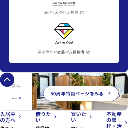
仙台うみの杜水族館
open_in_new
東北障がい者芸術支援機構
open_in_new
keyboard_arrow_up
50周年特設ページをみる
arrow_forward
入居中
借りた
買いた
不動産
arrow_forward_ios
arrow_forward_ios
arrow_forward_ios
の方へ
い
い
の管
arrow_forward_ios
理・活