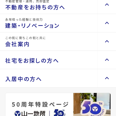
不動産管理・運用、売却査定
keyboard_arrow_up
keyboard_arrow_right
不動産を買いたい方へ
な
く
不動産をお持ちの方へ
紹
だ
マンションを探す
keyboard_arrow_right
介
さ
永年培った経験と技術力
keyboard_arrow_up
keyboard_arrow_right
不動産をお持ちの方へ
実
い。
建築・リノベーション
space_dashboard
train
績
事
エリアから探す
路線から探す
不動産の管理を依頼したい
keyboard_arrow_right
山
業
この街に育ちこの街と共に
keyboard_arrow_up
一
内
keyboard_arrow_right
建築・リノベーション
山一地所の賃貸管理
keyboard_arrow_right
会社案内
戸建てを探す
keyboard_arrow_right
地
容
損害保険・生命保険代理店
keyboard_arrow_right
施工事例
keyboard_arrow_right
所
を
不動産を貸すまでの流れ
keyboard_arrow_right
space_dashboard
train
に
お
Renotta（リノッタ）
空き家サポートサービス
keyboard_arrow_up
keyboard_arrow_right
keyboard_arrow_right
会社案内
keyboard_arrow_right
社宅をお探しの方へ
エリアから探す
路線から探す
は
聞
空き地サポートサービス
keyboard_arrow_right
代表挨拶
keyboard_arrow_right
様々
き
不動産を売却したい
keyboard_arrow_right
土地を探す
keyboard_arrow_right
な
し
会社概要・沿革
keyboard_arrow_up
keyboard_arrow_right
keyboard_arrow_right
社宅をお探しの方へ
入居中の方へ
分
て、
買い取りサービス
keyboard_arrow_right
店舗紹介
keyboard_arrow_right
space_dashboard
train
野
最
マンスリーマンション
keyboard_arrow_right
買取リースバック
keyboard_arrow_right
で
適
エリアから探す
路線から探す
山一地所と仙台
keyboard_arrow_right
家具家電レンタル
keyboard_arrow_right
keyboard_arrow_right
住まいのFAQ
相続相談をしたい
keyboard_arrow_right
の
な
パーパス
keyboard_arrow_right
新
物
レンタルオフィス
keyboard_arrow_right
事業用・投資用を探す
keyboard_arrow_right
不動産に投資したい
keyboard_arrow_right
keyboard_arrow_right
退去される方へ
規
件
CM紹介
keyboard_arrow_right
貸会議室
keyboard_arrow_right
店
を