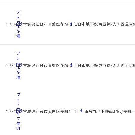
フ
レ
ー
cottage
location_on
directions_walk
宮城県仙台市青葉区花壇
仙台市地下鉄東西線/大町西公園駅
2026.08.08
ル
花
壇
フ
レ
ー
cottage
location_on
directions_walk
宮城県仙台市青葉区花壇
仙台市地下鉄東西線/大町西公園駅
2026.08.08
ル
花
壇
グ
ッ
ド
ラ
cottage
location_on
directions_walk
宮城県仙台市太白区長町1丁目
仙台市地下鉄南北線/長町一
2026.08.08
イ
フ
長
町