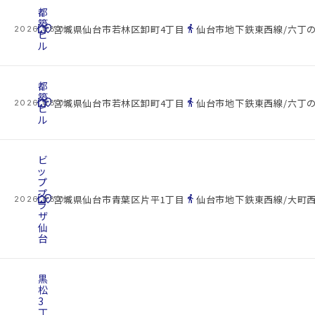
都
築
cottage
location_on
directions_walk
宮城県仙台市若林区卸町4丁目
仙台市地下鉄東西線/六丁の
2026.08.08
ビ
ル
都
築
cottage
location_on
directions_walk
宮城県仙台市若林区卸町4丁目
仙台市地下鉄東西線/六丁の
2026.08.08
ビ
ル
ビ
ッ
プ
プ
cottage
location_on
directions_walk
宮城県仙台市青葉区片平1丁目
仙台市地下鉄東西線/大町西
2026.08.08
ラ
ザ
仙
台
黒
松
3
丁