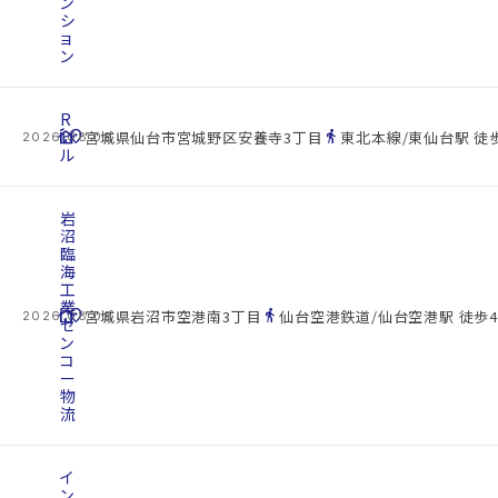
ン
シ
ョ
ン
R
cottage
ビ
location_on
directions_walk
宮城県仙台市宮城野区安養寺3丁目
東北本線/東仙台駅 徒歩
2026.08.08
ル
岩
沼
臨
海
工
業
cottage
location_on
directions_walk
宮城県岩沼市空港南3丁目
仙台空港鉄道/仙台空港駅 徒歩4
2026.08.08
セ
ン
コ
ー
物
流
イ
ン