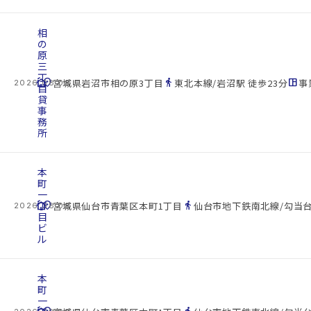
相
の
原
三
丁
cottage
location_on
directions_walk
space_dashboard
宮城県岩沼市相の原3丁目
東北本線/岩沼駅 徒歩23分
事
2026.08.08
目
貸
事
務
所
本
町
一
cottage
丁
location_on
directions_walk
宮城県仙台市青葉区本町1丁目
仙台市地下鉄南北線/勾当台
2026.08.08
目
ビ
ル
本
町
一