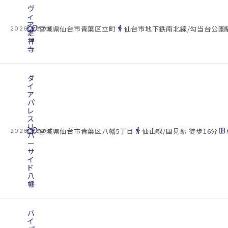
ヴ
ィ
ア
cottage
location_on
directions_walk
宮城県仙台市青葉区立町
仙台市地下鉄南北線/勾当台公園駅
2026.08.08
定
禅
寺
ダ
イ
ア
パ
レ
ス
リ
cottage
location_on
directions_walk
space_dashboard
宮城県仙台市青葉区八幡5丁目
仙山線/国見駅 徒歩16分
2026.08.08
バ
ー
サ
イ
ド
八
幡
バ
イ