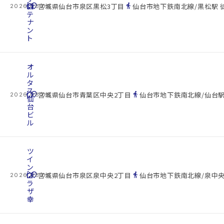
cottage
目
location_on
directions_walk
宮城県仙台市泉区黒松3丁目
仙台市地下鉄南北線/黒松駅 
2026.08.08
テ
ナ
ン
ト
オ
ル
タ
ス
cottage
location_on
directions_walk
宮城県仙台市青葉区中央2丁目
仙台市地下鉄南北線/仙台駅
2026.08.08
仙
台
ビ
ル
ツ
イ
ン
cottage
プ
location_on
directions_walk
宮城県仙台市泉区泉中央2丁目
仙台市地下鉄南北線/泉中央
2026.08.08
ラ
ザ
幸