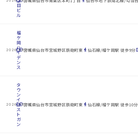
cottage
丁
location_on
directions_walk
宮城県仙台市青葉区本町1丁目
仙台市地下鉄南北線/勾当台
2026.08.08
目
ビ
ル
榴
ケ
岡
ハ
cottage
location_on
directions_walk
space_d
宮城県仙台市宮城野区鉄砲町東
仙石線/榴ケ岡駅 徒歩9分
2026.08.08
イ
デ
ン
ス
タ
ウ
ン
イ
cottage
ー
location_on
directions_walk
宮城県仙台市宮城野区鉄砲町東
仙石線/榴ケ岡駅 徒歩10分
2026.08.08
ス
ト
ガ
ン