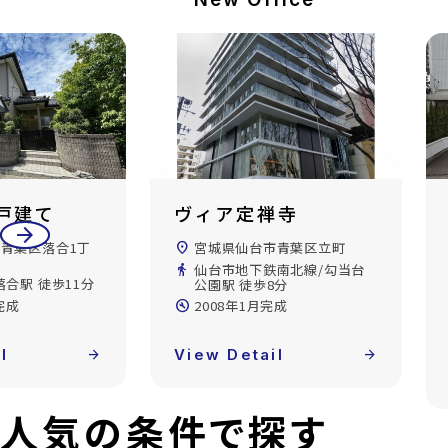
禅寺
ダイアパレスリバー
arrow_back
arrow_forward
サイド八幡
市青葉区立町
location_on
宮城県仙台市青葉区八幡5丁
南北線/勾当台
目
8分
directions_walk
仙山線/国見駅 徒歩16分
完成
build_circle
1989年2月完成
l
arrow_forward
View Detail
arrow_forward
人気の条件で探す