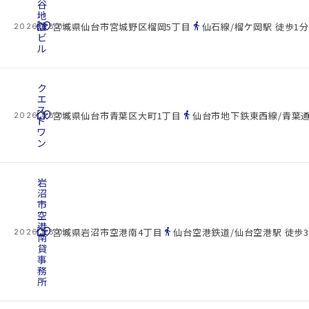
谷
地
cottage
舘
location_on
directions_walk
宮城県仙台市宮城野区榴岡5丁目
仙石線/榴ケ岡駅 徒歩1分
2026.08.08
ビ
ル
ク
エ
ス
cottage
location_on
directions_walk
宮城県仙台市青葉区大町1丁目
仙台市地下鉄東西線/青葉通
2026.08.08
ト
ワ
ン
岩
沼
市
空
港
cottage
location_on
directions_walk
宮城県岩沼市空港南4丁目
仙台空港鉄道/仙台空港駅 徒歩3
2026.08.08
南
貸
事
務
所