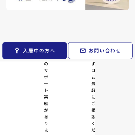
※準備中 住まいのしおり（PDF）
space_dashboard
train
採用情報
keyboard_arrow_right
月極駐車場
舗・
ご
open_in_new
エリアから探す
路線から探す
事
提
業
案
お気に入り
keyboard_arrow_right
拠
い
点
た
物件
keyboard_arrow_right
の
し
検索条件
keyboard_arrow_right
開
ま
閲覧履歴
keyboard_arrow_right
key_vertical
mail
入居中の方へ
お問い合わせ
発
す。
keyboard_arrow_right
マイホームを考え始めたら
で
ま
の
ず
keyboard_arrow_right
ご購入の流れ・諸費用
サ
は
ポ
お
ー
気
ト
軽
実
に
績
ご
が
相
あ
談
り
く
ま
だ