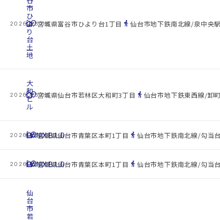
谷
市
ひ
cottage
よ
location_on
directions_walk
宮城県富谷市ひより台1丁目
仙台市地下鉄南北線/泉中央駅 
2026.08.08
り
台
土
地
大
和
cottage
location_on
directions_walk
宮城県仙台市若林区大和町3丁目
仙台市地下鉄東西線/卸町
2026.08.08
ビ
ル
cottage
HANIX.B.L.D
location_on
directions_walk
宮城県仙台市青葉区本町1丁目
仙台市地下鉄南北線/勾当台
2026.08.08
cottage
HANIX.B.L.D
location_on
directions_walk
宮城県仙台市青葉区本町1丁目
仙台市地下鉄南北線/勾当台
2026.08.08
仙
台
市
若