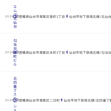
エ
ム
ズ
cottage
location_on
directions_walk
宮城県仙台市青葉区堤町1丁目
仙台市地下鉄南北線/北仙台
2026.08.08
北
仙
台
勾
当
台
cottage
本
location_on
directions_walk
宮城県仙台市青葉区本町3丁目
仙台市地下鉄南北線/勾当台
2026.08.08
町
ビ
ル
北
四
番
丁
ス
テ
cottage
location_on
directions_walk
宮城県仙台市青葉区二日町
仙台市地下鉄南北線/北四番丁駅
2026.08.08
ー
シ
ョ