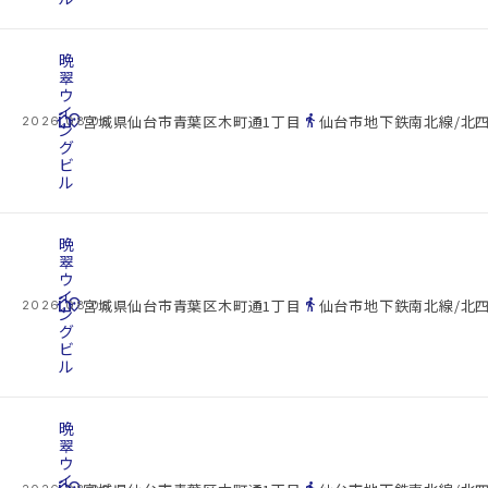
晩
翠
ウ
イ
cottage
location_on
directions_walk
宮城県仙台市青葉区木町通1丁目
仙台市地下鉄南北線/北四
2026.08.08
ン
グ
ビ
ル
晩
翠
ウ
イ
cottage
location_on
directions_walk
宮城県仙台市青葉区木町通1丁目
仙台市地下鉄南北線/北四
2026.08.08
ン
グ
ビ
ル
晩
翠
ウ
イ