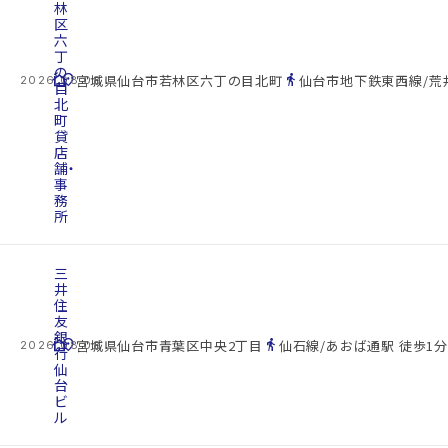
林
区
六
丁
の
cottage
location_on
directions_walk
宮城県仙台市若林区六丁の目北町
仙台市地下鉄東西線/荒井
2026.08.08
目
北
町
貸
店
舗・
事
務
所
三
井
住
友
銀
cottage
location_on
directions_walk
宮城県仙台市青葉区中央2丁目
仙石線/あおば通駅 徒歩1分
2026.08.08
行
仙
台
ビ
ル