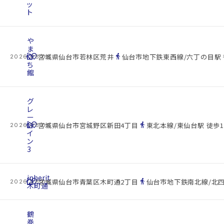
ッ
ト
や
ま
cottage
ぐ
location_on
directions_walk
宮城県仙台市若林区荒井
仙台市地下鉄東西線/六丁の目駅 
2026.08.08
ち
館
グ
レ
ー
cottage
ト
location_on
directions_walk
宮城県仙台市宮城野区新田4丁目
東北本線/東仙台駅 徒歩1
2026.08.08
イ
ン
3
inherit
cottage
location_on
directions_walk
宮城県仙台市青葉区木町通2丁目
仙台市地下鉄南北線/北四
2026.08.08
木町通
鶴
巻