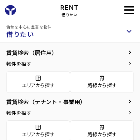
RENT
借りたい
home
借りたい
テナントを探す
仙台を中心に豊富な物件
keyboard_arrow_up
借りたい
keyboard_arrow_right
賃貸検索（居住用）
物件を探す
keyboard_arrow_right
space_dashboard
train
エリアから探す
路線から探す
space_dashboard
train
エリアから探す
路線から探す
keyboard_arrow_right
賃貸検索（テナント・事業用）
種別から探す
物件を探す
keyboard_arrow_right
source_environment
cottage
apartment
space_dashboard
train
domain
レンタ
エリアから探す
路線から探す
貸土
ル