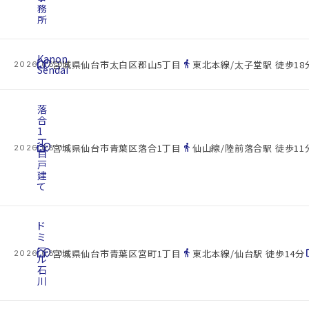
務
所
Kanon
cottage
location_on
directions_walk
宮城県仙台市太白区郡山5丁目
東北本線/太子堂駅 徒歩18
2026.08.08
Sendai
落
合
1
丁
cottage
location_on
directions_walk
宮城県仙台市青葉区落合1丁目
仙山線/陸前落合駅 徒歩11
2026.08.08
目
戸
建
て
ド
ミ
ー
cottage
location_on
directions_walk
space
宮城県仙台市青葉区宮町1丁目
東北本線/仙台駅 徒歩14分
2026.08.08
ル
石
川