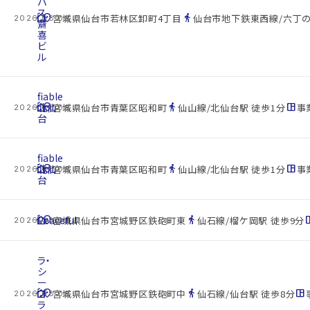
パ
ス
cottage
location_on
directions_walk
宮城県仙台市若林区卸町4丁目
仙台市地下鉄東西線/六丁の
2026.08.08
齋
喜
ビ
ル
fiable
cottage
北仙
location_on
directions_walk
space_dashboard
宮城県仙台市青葉区昭和町
仙山線/北仙台駅 徒歩1分
事業
2026.08.08
台
fiable
cottage
北仙
location_on
directions_walk
space_dashboard
宮城県仙台市青葉区昭和町
仙山線/北仙台駅 徒歩1分
事業
2026.08.08
台
cottage
Peaceful
location_on
directions_walk
space_d
宮城県仙台市宮城野区鉄砲町東
仙石線/榴ケ岡駅 徒歩9分
2026.08.08
ラ・
シ
ー
cottage
プ
location_on
directions_walk
space_dashboard
宮城県仙台市宮城野区鉄砲町中
仙石線/仙台駅 徒歩8分
2026.08.08
ラ