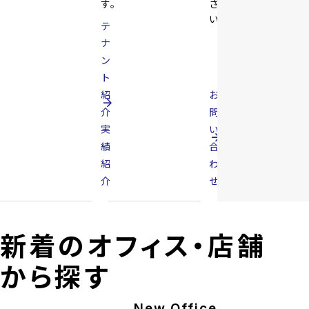
す。
さ
い。
テ
ナ
ン
ト
紹
お
arrow_forward
介
問
実
い
arrow_forward
績
合
紹
わ
介
せ
新着のオフィス・店舗
から探す
New Office