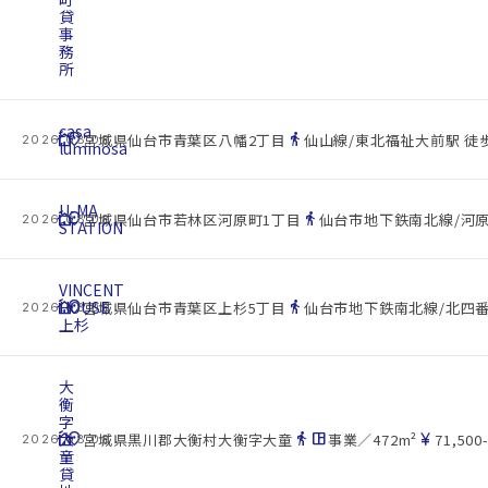
貸
事
務
所
casa
cottage
location_on
directions_walk
宮城県仙台市青葉区八幡2丁目
仙山線/東北福祉大前駅 徒歩
2026.08.08
luminosa
U-MA
cottage
location_on
directions_walk
宮城県仙台市若林区河原町1丁目
仙台市地下鉄南北線/河原
2026.08.08
STATION
VINCENT
cottage
HOUSE
location_on
directions_walk
宮城県仙台市青葉区上杉5丁目
仙台市地下鉄南北線/北四番
2026.08.08
上杉
大
衡
字
cottage
大
location_on
directions_walk
space_dashboard
currency_yen
宮城県黒川郡大衡村大衡字大童
事業／472m²
71,500
2026.08.08
童
貸