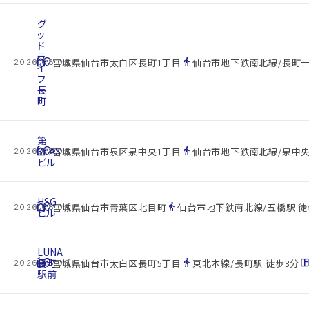
グ
ッ
ド
ラ
cottage
location_on
directions_walk
宮城県仙台市太白区長町1丁目
仙台市地下鉄南北線/長町一
2026.08.08
イ
フ
長
町
第
cottage
3TAS
location_on
directions_walk
宮城県仙台市泉区泉中央1丁目
仙台市地下鉄南北線/泉中央
2026.08.08
ビル
HSG
cottage
location_on
directions_walk
宮城県仙台市青葉区北目町
仙台市地下鉄南北線/五橋駅 徒
2026.08.08
ビル
LUNA
cottage
長町
location_on
directions_walk
space_dashboa
宮城県仙台市太白区長町5丁目
東北本線/長町駅 徒歩3分
2026.08.08
駅前