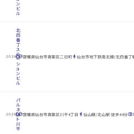
ン
ビ
ル
北
四
番
丁
ス
テ
cottage
location_on
directions_walk
宮城県仙台市青葉区二日町
仙台市地下鉄南北線/北四番丁駅
2026.08.08
ー
シ
ョ
ン
ビ
ル
パ
ル
ネ
cottage
ッ
location_on
directions_walk
space_dashboard
宮城県仙台市青葉区川平4丁目
仙山線/北山駅 徒歩44分
2026.08.08
ト
川
平