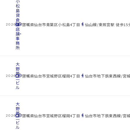
小
松
島
貸
倉
cottage
庫・
location_on
directions_walk
宮城県仙台市青葉区小松島4丁目
仙山線/東照宮駅 徒歩15
2026.08.08
店
舗・
事
務
所
大
野
第
cottage
location_on
directions_walk
宮城県仙台市宮城野区榴岡4丁目
仙台市地下鉄東西線/宮城
2026.08.08
二
ビ
ル
大
野
第
cottage
location_on
directions_walk
宮城県仙台市宮城野区榴岡4丁目
仙台市地下鉄東西線/宮城
2026.08.08
二
ビ
ル