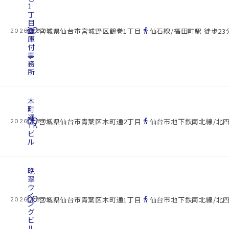
1
丁
目
cottage
倉
location_on
directions_walk
宮城県仙台市宮城野区鶴巻1丁目
仙石線/福田町駅 徒歩23
2026.08.08
庫
付
事
務
所
木
町
通
cottage
location_on
directions_walk
宮城県仙台市青葉区木町通2丁目
仙台市地下鉄南北線/北四
2026.08.08
TK
ビ
ル
晩
翠
ウ
イ
cottage
location_on
directions_walk
宮城県仙台市青葉区木町通1丁目
仙台市地下鉄南北線/北四
2026.08.08
ン
グ
ビ
ル