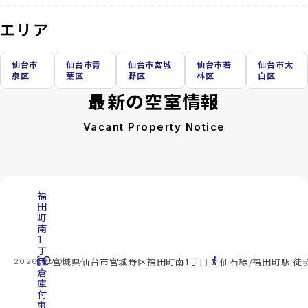
エリア
仙台市
仙台市青
仙台市宮城
仙台市若
仙台市太
泉区
葉区
野区
林区
白区
最新の空室情報
Vacant Property Notice
福
田
町
南
1
丁
cottage
目
location_on
directions_walk
宮城県仙台市宮城野区福田町南1丁目
仙石線/福田町駅 徒
2026.08.08
倉
庫
付
事