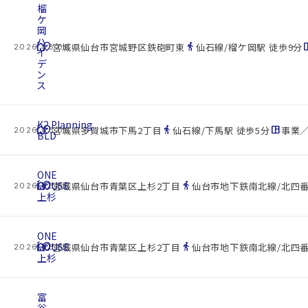
榴
ケ
岡
ハ
cottage
location_on
directions_walk
space_d
宮城県仙台市宮城野区鉄砲町東
仙石線/榴ケ岡駅 徒歩9分
2026.08.08
イ
デ
ン
ス
K2.Planning
cottage
location_on
directions_walk
space_dashboard
宮城県多賀城市下馬2丁目
仙石線/下馬駅 徒歩5分
事業／
2026.08.08
BLD
ONE
cottage
HOUSE
location_on
directions_walk
宮城県仙台市青葉区上杉2丁目
仙台市地下鉄南北線/北四番
2026.08.08
上杉
ONE
cottage
HOUSE
location_on
directions_walk
宮城県仙台市青葉区上杉2丁目
仙台市地下鉄南北線/北四番
2026.08.08
上杉
富