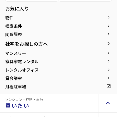
オフィ
地
オフィ
店舗
ス
その他
お気に入り
ス
物件
keyboard_arrow_right
検索条件
keyboard_arrow_right
閲覧履歴
keyboard_arrow_right
安
お
keyboard_arrow_right
社宅をお探しの方へ
心
悩
マンスリー
keyboard_arrow_right
し
み
て
中
家具家電レンタル
keyboard_arrow_right
お
の
レンタルオフィス
keyboard_arrow_right
任
方
せ
も
貸会議室
keyboard_arrow_right
い
お
月極駐車場
open_in_new
た
気
だ
軽
け
に
マンション・戸建・土地
keyboard_arrow_up
買いたい
る
ご
豊
相
富
談