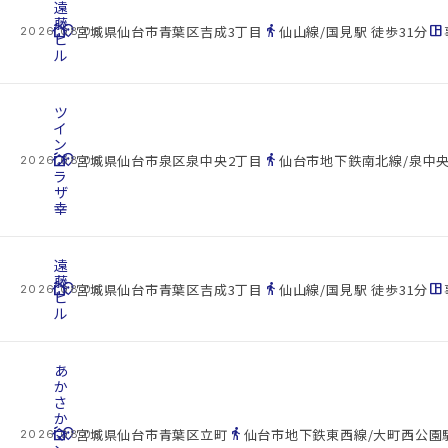
遠
藤
cottage
location_on
directions_walk
space_dashboard
宮城県仙台市青葉区吉成3丁目
仙山線/国見駅 徒歩31分
2026.08.08
ビ
ル
ツ
イ
ン
cottage
プ
location_on
directions_walk
宮城県仙台市泉区泉中央2丁目
仙台市地下鉄南北線/泉中央
2026.08.08
ラ
ザ
幸
遠
藤
cottage
location_on
directions_walk
space_dashboard
宮城県仙台市青葉区吉成3丁目
仙山線/国見駅 徒歩31分
2026.08.08
ビ
ル
あ
か
さ
か
cottage
マ
location_on
directions_walk
宮城県仙台市青葉区立町
仙台市地下鉄東西線/大町西公園駅
2026.08.08