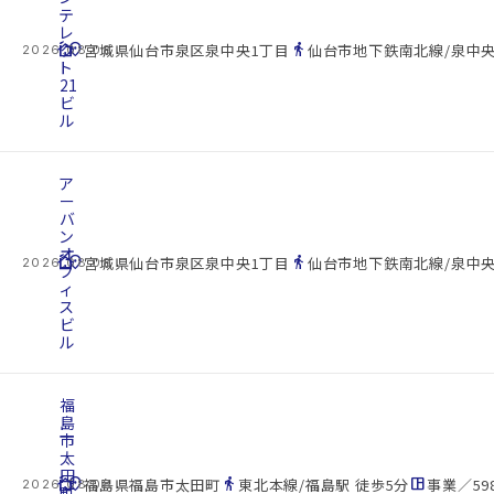
テ
レ
cottage
ク
location_on
directions_walk
宮城県仙台市泉区泉中央1丁目
仙台市地下鉄南北線/泉中央
2026.08.08
ト
21
ビ
ル
ア
ー
バ
ン
オ
cottage
location_on
directions_walk
宮城県仙台市泉区泉中央1丁目
仙台市地下鉄南北線/泉中央
2026.08.08
フ
ィ
ス
ビ
ル
福
島
市
太
田
cottage
location_on
directions_walk
space_dashboard
福島県福島市太田町
東北本線/福島駅 徒歩5分
事業／598
2026.08.08
町